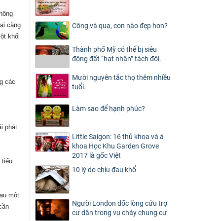
không
ại càng
Công và quạ, con nào đẹp hơn?
ột khối
Thành phố Mỹ có thể bị siêu
động đất “hạt nhân” tách đôi.
Mười nguyên tắc thọ thêm nhiều
ng các
tuổi.
Làm sao để hạnh phúc?
i phát
Little Saigon: 16 thủ khoa và á
khoa Học Khu Garden Grove
2017 là gốc Việt
tiểu.
10 lý do chịu đau khổ
sau một
Người London dốc lòng cứu trợ
cần
cư dân trong vụ cháy chung cư