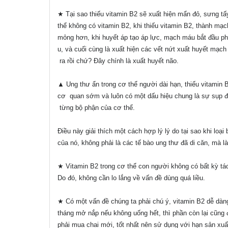
★ Tại sao thiếu vitamin B2 sẽ xuất hiện mẩn đỏ, sưng 
thể không có vitamin B2, khi thiếu vitamin B2, thành m
mỏng hơn, khi huyết áp tạo áp lực, mạch máu bắt đầu ph
u, và cuối cùng là xuất hiện các vết nứt xuất huyết mạc
ra rồi chứ? Đây chính là xuất huyết não.
▲ Ung thư ẩn trong cơ thể người dài hạn, thiếu vitamin 
cơ quan sớm và luôn có một dấu hiệu chung là sự sụp đổ
từng bộ phận của cơ thể.
Điều này giải thích một cách hợp lý lý do tại sao khi loạ
của nó, không phải là các tế bào ung thư đã di căn, mà l
★ Vitamin B2 trong cơ thể con người không có bất kỳ tá
Do đó, không cần lo lắng về vấn đề dùng quá liều.
★ Có một vấn đề chúng ta phải chú ý, vitamin B2 dễ dàn
tháng mở nắp nếu không uống hết, thì phần còn lại cũng 
phải mua chai mới, tốt nhất nên sử dụng với hạn sản xuấ