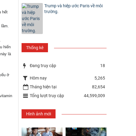
Trump và hiệp ước Paris về môi
trường.
u hết
 lầm.
,
u hiển
Thống kê
 này là
Đang truy cập
18
 yếu ở
Hôm nay
5,265
Tháng hiện tại
82,654
Tổng lượt truy cập
44,599,009
vitamin
Hình ảnh mới