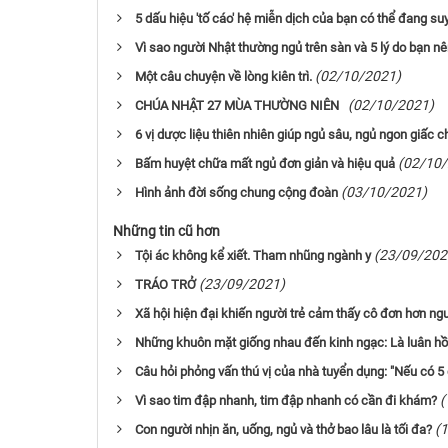
5 dấu hiệu 'tố cáo' hệ miễn dịch của bạn có thể đang su
Vì sao người Nhật thường ngủ trên sàn và 5 lý do bạn nê
(02/10/2021)
Một câu chuyện về lòng kiên trì.
(02/10/2021)
CHÚA NHẬT 27 MÙA THƯỜNG NIÊN
6 vị dược liệu thiên nhiên giúp ngủ sâu, ngủ ngon giấc 
(02/10
Bấm huyệt chữa mất ngủ đơn giản và hiệu quả
(03/10/2021)
Hình ảnh đời sống chung cộng đoàn
Những tin cũ hơn
(23/09/202
Tội ác không kể xiết. Tham nhũng ngành y
(23/09/2021)
TRÁO TRỞ
Xã hội hiện đại khiến người trẻ cảm thấy cô đơn hơn ngư
Những khuôn mặt giống nhau đến kinh ngạc: Là luân hồi
Câu hỏi phỏng vấn thú vị của nhà tuyển dụng: "Nếu có 5 
(
Vì sao tim đập nhanh, tim đập nhanh có cần đi khám?
(
Con người nhịn ăn, uống, ngủ và thở bao lâu là tối đa?