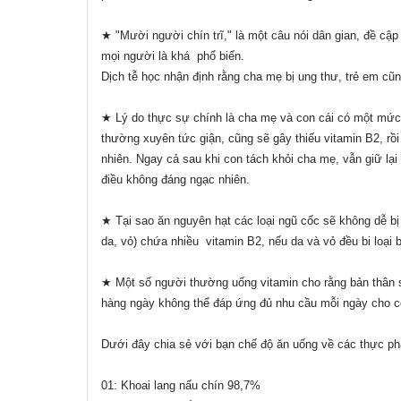
★ "Mười người chín trĩ," là một câu nói dân gian, đề cập 
mọi người là khá phổ biến.
Dịch tễ học nhận định rằng cha mẹ bị ung thư, trẻ em cũng
★ Lý do thực sự chính là cha mẹ và con cái có một mức 
thường xuyên tức giận, cũng sẽ gây thiếu vitamin B2, rồi
nhiên. Ngay cả sau khi con tách khỏi cha mẹ, vẫn giữ lại
điều không đáng ngạc nhiên.
★ Tại sao ăn nguyên hạt các loại ngũ cốc sẽ không dễ bị
da, vỏ) chứa nhiều vitamin B2, nếu da và vỏ đều bi loại 
★ Một số người thường uống vitamin cho rằng bản thân sẽ
hàng ngày không thể đáp ứng đủ nhu cầu mỗi ngày cho c
Dưới đây chia sẻ với bạn chế độ ăn uống về các thực p
01: Khoai lang nấu chín 98,7%