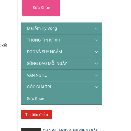
Sức Khỏe
Mái Ấm Hy Vọng
THÔNG TIN KT-XH
t kết
ĐỌC VÀ SUY NGẪM
SỐNG ĐẠO MỖI NGÀY
VĂN NGHỆ
GÓC GIẢI TRÍ
Sức Khỏe
Tin tiêu điểm
CHA WILFRID STINISSEN GIẢI