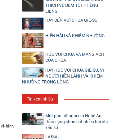
THÍCH VỀ ĐÊM TỐI THIÊNG
LIÊNG
HÃY ĐẾN VỚI CHÚA GIÊ-SU
HIỀN HẬU VÀ KHIÊM NHƯỜNG
HỌC VỚI CHÚA VÀ MANG ÁCH
CỦA CHÚA
HÃY HỌC VỚI CHÚA GIÊ-SU, VÌ
NGƯỜI HIỀN LÀNH VÀ KHIÊM
NHƯỜNG TRONG LÒNG
Tin xem nhiều
Một phụ nữ nghèo ở Nghệ An
thầm lặng chôn cất nhiều hài nhi
 rễ hình
xấu số
Lẽ Đời .