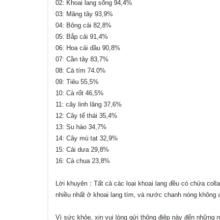
02: Khoai lang sống 94,4%
03: Măng tây 93,9%
04: Bông cải 82,8%
05: Bắp cải 91,4%
06: Hoa cải dầu 90,8%
07: Cần tây 83,7%
08: Cà tím 74.0%
09: Tiêu 55,5%
10: Cà rốt 46,5%
11: cây linh lăng 37,6%
12: Cây tể thái 35,4%
13: Su hào 34,7%
14: Cây mù tạt 32,9%
15: Cải dưa 29,8%
16: Cà chua 23,8%
Lời khuyên：Tất cả các loại khoai lang đều có chứa coll
nhiều nhất ở khoai lang tím, và nước chanh nóng không
Vì sức khỏe, xin vui lòng gửi thông điệp này đến những