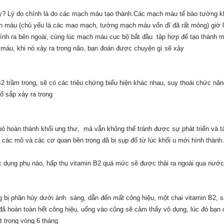
tấy? Lý do chính là do các mạch máu tạo thành.Các mạch máu tế bào tường 
ạch máu (chủ yếu là các mao mạch, tường mạch máu vốn dĩ đã rất mỏng) giờ l
ình ra bên ngoài, cùng lúc mạch máu cục bộ bắt đầu tập hợp để tạo thành m
h máu, khi nó xảy ra trong não, bạn đoán được chuyện gì sẽ xảy
B2 trầm trọng, sẽ có các triệu chứng biểu hiện khác nhau, suy thoái chức nă
 sắp xảy ra trong
i bỏ hoàn thành khối ung thư, mà vẫn không thể tránh được sự phát triển và tá
à các mô và các cơ quan bên trong đã bị sụp đổ từ lúc khối u mới hình thành.
c dụng phụ nào, hấp thụ vitamin B2 quá mức sẽ được thải ra ngoài qua nước 
g bị phân hủy dưới ánh sáng, dẫn đến mất công hiệu, một chai vitamin B2, 
đã hoàn toàn hết công hiệu, uống vào cũng sẽ cảm thấy vô dụng, lúc đó bạn 
t trong vòng 6 tháng