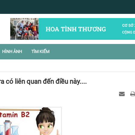
HÌNH ẢNH
TÌM KIẾM
a có liên quan đến điều này....