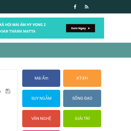
Mái Ấm
KT-XH
SUY NGẪM
SỐNG ĐẠO
VĂN NGHỆ
GIẢI TRÍ