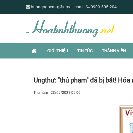
huongngocmtg@gmail.com
0909.505.204
GIỚI THIỆU
TIN TỨC
THÀNH VIÊN
Ungthư: "thủ phạm" đã bị bắt! Hóa r
Thứ năm - 23/09/2021 05:06