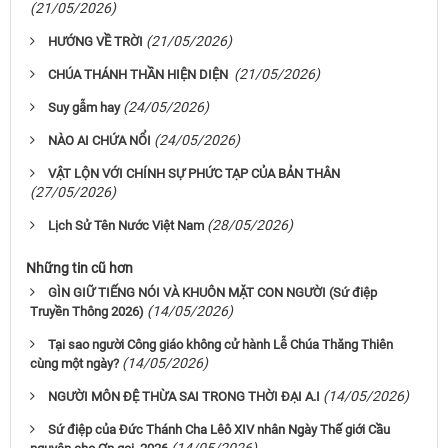
(21/05/2026)
(21/05/2026)
HƯỚNG VỀ TRỜI
(21/05/2026)
CHÚA THÁNH THẦN HIỆN DIỆN
(24/05/2026)
Suy gẫm hay
(24/05/2026)
NÀO AI CHỨA NỔI
VẬT LỘN VỚI CHÍNH SỰ PHỨC TẠP CỦA BẢN THÂN
(27/05/2026)
(28/05/2026)
Lịch Sử Tên Nước Việt Nam
Những tin cũ hơn
GÌN GIỮ TIẾNG NÓI VÀ KHUÔN MẶT CON NGƯỜI (Sứ điệp
(14/05/2026)
Truyền Thông 2026)
Tại sao người Công giáo không cử hành Lễ Chúa Thăng Thiên
(14/05/2026)
cùng một ngày?
(14/05/2026)
NGƯỜI MÔN ĐỆ THỪA SAI TRONG THỜI ĐẠI A.I
Sứ điệp của Đức Thánh Cha Lêô XIV nhân Ngày Thế giới Cầu