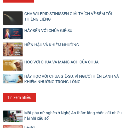
CHA WILFRID STINISSEN GIẢI THÍCH VỀ ĐÊM TỐI
THIÊNG LIÊNG
HÃY ĐẾN VỚI CHÚA GIÊ-SU
HIỀN HẬU VÀ KHIÊM NHƯỜNG
HỌC VỚI CHÚA VÀ MANG ÁCH CỦA CHÚA
HÃY HỌC VỚI CHÚA GIÊ-SU, VÌ NGƯỜI HIỀN LÀNH VÀ
KHIÊM NHƯỜNG TRONG LÒNG
Tin xem nhiều
Một phụ nữ nghèo ở Nghệ An thầm lặng chôn cất nhiều
hài nhi xấu số
Lẽ Đời .