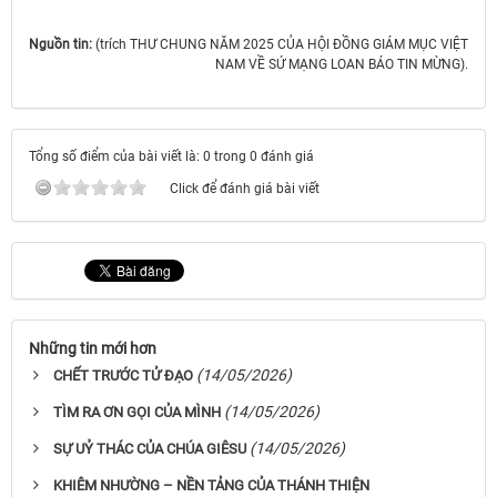
Nguồn tin:
(trích THƯ CHUNG NĂM 2025 CỦA HỘI ĐỒNG GIÁM MỤC VIỆT
NAM VỀ SỨ MẠNG LOAN BÁO TIN MỪNG).
Tổng số điểm của bài viết là: 0 trong 0 đánh giá
Click để đánh giá bài viết
Những tin mới hơn
(14/05/2026)
CHẾT TRƯỚC TỬ ĐẠO
(14/05/2026)
TÌM RA ƠN GỌI CỦA MÌNH
(14/05/2026)
SỰ UỶ THÁC CỦA CHÚA GIÊSU
KHIÊM NHƯỜNG – NỀN TẢNG CỦA THÁNH THIỆN