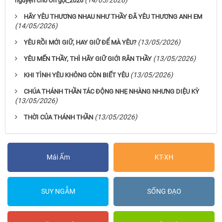
(14/05/2026)
nguyện cho Ơn gọi_2026
HÃY YÊU THƯƠNG NHAU NHƯ THẦY ĐÃ YÊU THƯƠNG ANH EM
(14/05/2026)
(13/05/2026)
YÊU RỒI MỚI GIỮ, HAY GIỮ ĐỂ MÀ YÊU?
(13/05/2026)
YÊU MẾN THẦY, THÌ HÃY GIỮ GIỚI RĂN THẦY
(13/05/2026)
KHI TÌNH YÊU KHÔNG CÒN BIẾT YÊU
CHÚA THÁNH THẦN TÁC ĐỘNG NHẸ NHÀNG NHƯNG DIỆU KỲ
(13/05/2026)
(13/05/2026)
THỜI CỦA THÁNH THẦN
Mái Ấm
KT-XH
SUY NGẪM
SỐNG ĐẠO