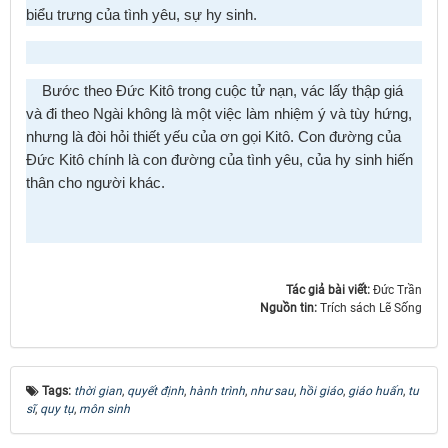
biểu trưng của tình yêu, sự hy sinh.
Bước theo Ðức Kitô trong cuộc tử nạn, vác lấy thập giá
và đi theo Ngài không là một việc làm nhiệm ý và tùy hứng,
nhưng là đòi hỏi thiết yếu của ơn gọi Kitô. Con đường của
Ðức Kitô chính là con đường của tình yêu, của hy sinh hiến
thân cho người khác.
Tác giả bài viết:
Đức Trần
Nguồn tin:
Trích sách Lẽ Sống
Tags:
thời gian
,
quyết định
,
hành trình
,
như sau
,
hồi giáo
,
giáo huấn
,
tu
sĩ
,
quy tụ
,
môn sinh