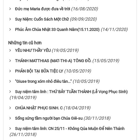
(16/08/2020)
Đức mẹ Maria được đưa về trời
(09/09/2020)
Suy Niệm: Cuốn Sách Một Chữ
(14/11/2020)
Phúc Âm Chúa Nhật 33 Quanh Năm(15.11.2020)
Những tin cũ hơn
(19/05/2019)
YÊU NHƯ THẦY YÊU
(15/05/2019)
THÁNH MATTHIAS (MAT-THI-A) TÔNG ĐỒ.
(10/05/2019)
PHẢN BỘI TẠI BỮA TIỆC LY
(10/05/2019)
"Giuse trong xóm nhỏ điêu tàn..."
Suy niệm tâm linh : THỨ BẢY TUẦN THÁNH (Lễ Vọng Phục Sinh)
(19/04/2019)
(18/04/2019)
CHÚA NHẬT PHỤC SINH. C
(30/11/2018)
Sống xứng tầm người bạn Chúa Giê-su
Suy niệm tâm linh: CN 25/11 - Không Qúa Muộn Ðể Nên Thánh
(26/11/2018)