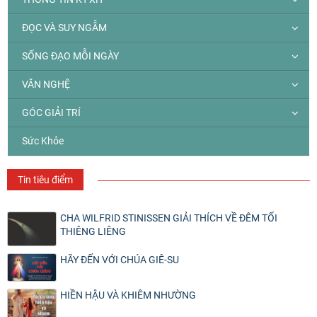
ĐỌC VÀ SUY NGẪM
SỐNG ĐẠO MỖI NGÀY
VĂN NGHỆ
GÓC GIẢI TRÍ
Sức Khỏe
Tin tiêu điểm
CHA WILFRID STINISSEN GIẢI THÍCH VỀ ĐÊM TỐI
THIÊNG LIÊNG
HÃY ĐẾN VỚI CHÚA GIÊ-SU
HIỀN HẬU VÀ KHIÊM NHƯỜNG