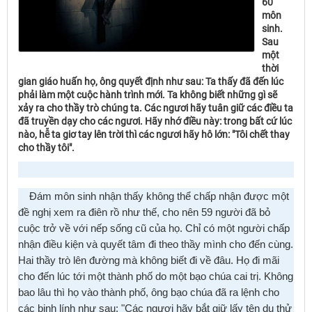
60
môn
sinh.
Sau
một
thời
gian giáo huấn họ, ông quyết định như sau: Ta thấy đã đến lúc
phải làm một cuộc hành trình mới. Ta không biết những gì sẽ
xảy ra cho thầy trò chúng ta. Các ngươi hãy tuân giữ các điều ta
đã truyền dạy cho các ngươi. Hãy nhớ điều này: trong bất cứ lúc
nào, hễ ta giơ tay lên trời thì các ngươi hãy hô lớn: "Tôi chết thay
cho thầy tôi".
Ðám môn sinh nhận thấy không thể chấp nhận được một
đề nghị xem ra điên rồ như thế, cho nên 59 người đã bỏ
cuộc trở về với nếp sống cũ của họ. Chỉ có một người chấp
nhận điều kiện và quyết tâm đi theo thầy mình cho đến cùng.
Hai thầy trò lên đường mà không biết đi về đâu. Họ đi mãi
cho đến lúc tới một thành phố do một bạo chúa cai trị. Không
bao lâu thì họ vào thành phố, ông bạo chúa đã ra lệnh cho
các binh lính như sau: "Các ngươi hãy bắt giữ lấy tên du thử