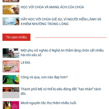
HỌC VỚI CHÚA VÀ MANG ÁCH CỦA CHÚA
HÃY HỌC VỚI CHÚA GIÊ-SU, VÌ NGƯỜI HIỀN LÀNH VÀ
KHIÊM NHƯỜNG TRONG LÒNG
Tin xem nhiều
Một phụ nữ nghèo ở Nghệ An thầm lặng chôn cất nhiều
hài nhi xấu số
Lẽ Đời .
Công và quạ, con nào đẹp hơn?
Thành phố Mỹ có thể bị siêu động đất “hạt nhân” tách
đôi.
Mười nguyên tắc thọ thêm nhiều tuổi.