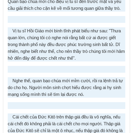
Quan bạo chúa mới cho điệu vị tu sĩ đến trước mặt và yêu
cầu giải thích cho cặn kẽ về mối tương quan giữa thầy trò.
Vị tu sĩ Hồi Giáo mới bình tĩnh phát biểu như sau: "Thưa
quan lớn, chúng tôi có nghe nói rằng bất cứ ai được giết
trong thành phố này đều được phúc trường sinh bất tử. Dĩ
nhiên, nghe biết như thế, cho nên thầy trò chúng tôi mới hăm
hở đến đây để được chết như thế".
Nghe thế, quan bạo chúa mới mỉm cười, rồi ra lệnh trả tự
do cho họ. Người môn sinh chợt hiểu được rằng ai hy sinh
mạng sống mình thì sẽ tìm lại được nó.
Cái chết của Ðức Kitô trên thập giá đều là vô nghĩa, nếu
cái chết đó không phải là cái chết cho mọi người. Thập giá
của Ðức Kitô sẽ chỉ là một ô nhục, nếu thập giá đó không là