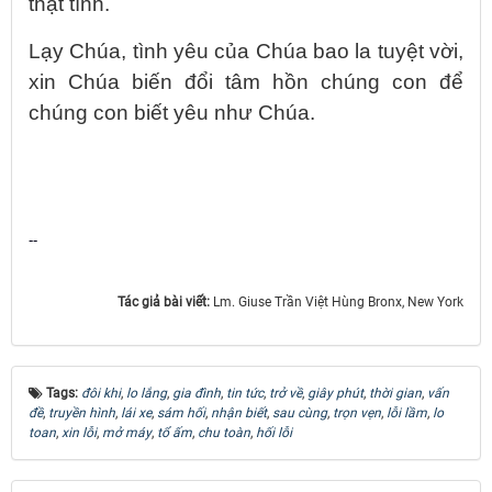
thật tình.
Lạy Chúa, tình yêu của Chúa bao la tuyệt vời,
xin Chúa biến đổi tâm hồn chúng con để
chúng con biết yêu như Chúa.
--
Tác giả bài viết:
Lm. Giuse Trần Việt Hùng Bronx, New York
Tags:
đôi khi
,
lo lắng
,
gia đình
,
tin tức
,
trở về
,
giây phút
,
thời gian
,
vấn
đề
,
truyền hình
,
lái xe
,
sám hối
,
nhận biết
,
sau cùng
,
trọn vẹn
,
lỗi lầm
,
lo
toan
,
xin lỗi
,
mở máy
,
tổ ấm
,
chu toàn
,
hối lỗi