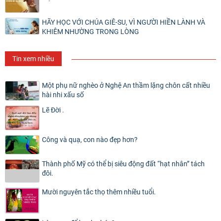
HÃY HỌC VỚI CHÚA GIÊ-SU, VÌ NGƯỜI HIỀN LÀNH VÀ
KHIÊM NHƯỜNG TRONG LÒNG
Tin xem nhiều
Một phụ nữ nghèo ở Nghệ An thầm lặng chôn cất nhiều
hài nhi xấu số
Lẽ Đời .
Công và quạ, con nào đẹp hơn?
Thành phố Mỹ có thể bị siêu động đất “hạt nhân” tách
đôi.
Mười nguyên tắc thọ thêm nhiều tuổi.