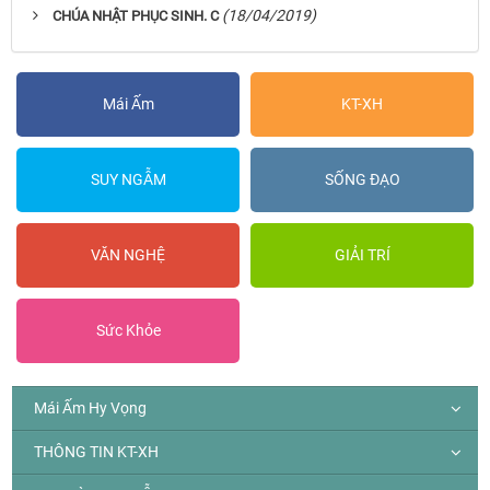
(18/04/2019)
CHÚA NHẬT PHỤC SINH. C
Mái Ấm
KT-XH
SUY NGẪM
SỐNG ĐẠO
VĂN NGHỆ
GIẢI TRÍ
Sức Khỏe
Mái Ấm Hy Vọng
THÔNG TIN KT-XH