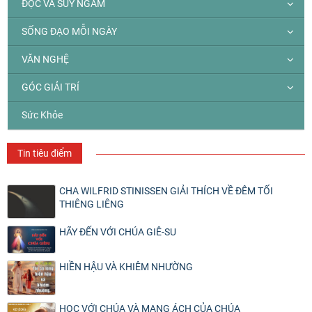
ĐỌC VÀ SUY NGẪM
SỐNG ĐẠO MỖI NGÀY
VĂN NGHỆ
GÓC GIẢI TRÍ
Sức Khỏe
Tin tiêu điểm
CHA WILFRID STINISSEN GIẢI THÍCH VỀ ĐÊM TỐI
THIÊNG LIÊNG
HÃY ĐẾN VỚI CHÚA GIÊ-SU
HIỀN HẬU VÀ KHIÊM NHƯỜNG
HỌC VỚI CHÚA VÀ MANG ÁCH CỦA CHÚA