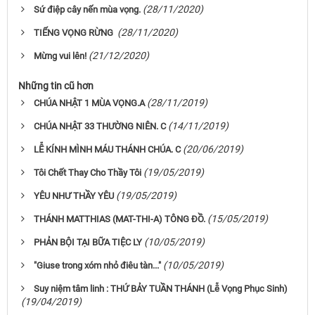
(28/11/2020)
Sứ điệp cây nến mùa vọng.
(28/11/2020)
TIẾNG VỌNG RỪNG
(21/12/2020)
Mừng vui lên!
Những tin cũ hơn
(28/11/2019)
CHÚA NHẬT 1 MÙA VỌNG.A
(14/11/2019)
CHÚA NHẬT 33 THƯỜNG NIÊN. C
(20/06/2019)
LỄ KÍNH MÌNH MÁU THÁNH CHÚA. C
(19/05/2019)
Tôi Chết Thay Cho Thầy Tôi
(19/05/2019)
YÊU NHƯ THẦY YÊU
(15/05/2019)
THÁNH MATTHIAS (MAT-THI-A) TÔNG ĐỒ.
(10/05/2019)
PHẢN BỘI TẠI BỮA TIỆC LY
(10/05/2019)
"Giuse trong xóm nhỏ điêu tàn..."
Suy niệm tâm linh : THỨ BẢY TUẦN THÁNH (Lễ Vọng Phục Sinh)
(19/04/2019)