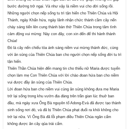
bước đường trở ngại. Và như vậy là niềm vui cho đời sống rồi.
Những người chọn nếp sống tu trì tận hiến cho Thiên Chúa và Hội
Thánh, ngày Khấn hứa, ngày lãnh nhận chức thánh cầm cây nến
cháy sáng tiến lên cung thánh bàn thờ Thiên Chúa trong tâm tình
cảm động vui mừng: Này con đây, con xin đến để thi hành thánh
Chúa!
Đó là cây nến chiếu tỏa ánh sáng niềm vui mừng thánh đức, cùng
với ân sủng của Thiên Chúa ban cho người chọn nếp sống đời tu trì
tận hiến.
Thiên Thần Chúa hiện đến mang tin cho thiếu nữ Maria được tuyển
chọn làm mẹ Con Thiên Chúa với lời chào đoan hứa ban cho niềm
vui được đầy ân sủng của Thiên Chúa.
Lời đoan hứa ban cho niềm vui cùng ân sủng không đưa mẹ Maria
trở lại sống trong khu vườn địa đàng trên trần gian lúc thuở ban
đầu, mà ngày xưa Ông Bà nguyên tổ Adong-Evà đã được tạo thành
sinh sống nơi đó, và đã bị Thiên Chúa phạt đuổi ra khỏi không cho
trở lại nữa. Vì Ông Bà đã lỗi phạm điều Thiên Chúa ngăn cấm
không được ăn cây qủa trái cấm.