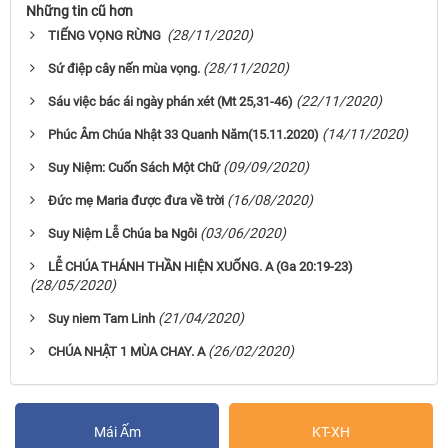
Những tin cũ hơn
(28/11/2020)
TIẾNG VỌNG RỪNG
(28/11/2020)
Sứ điệp cây nến mùa vọng.
(22/11/2020)
Sáu việc bác ái ngày phán xét (Mt 25,31-46)
(14/11/2020)
Phúc Âm Chúa Nhật 33 Quanh Năm(15.11.2020)
(09/09/2020)
Suy Niệm: Cuốn Sách Một Chữ
(16/08/2020)
Đức mẹ Maria được đưa về trời
(03/06/2020)
Suy Niệm Lễ Chúa ba Ngôi
LỄ CHÚA THÁNH THẦN HIỆN XUỐNG. A (Ga 20:19-23)
(28/05/2020)
(21/04/2020)
Suy niem Tam Linh
(26/02/2020)
CHÚA NHẬT 1 MÙA CHAY. A
Mái Ấm
KT-XH