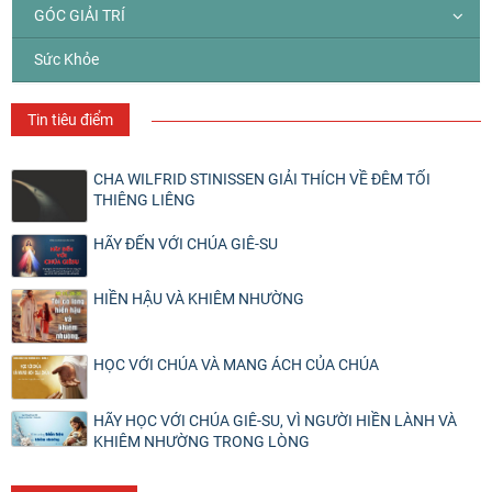
GÓC GIẢI TRÍ
Sức Khỏe
Tin tiêu điểm
CHA WILFRID STINISSEN GIẢI THÍCH VỀ ĐÊM TỐI
THIÊNG LIÊNG
HÃY ĐẾN VỚI CHÚA GIÊ-SU
HIỀN HẬU VÀ KHIÊM NHƯỜNG
HỌC VỚI CHÚA VÀ MANG ÁCH CỦA CHÚA
HÃY HỌC VỚI CHÚA GIÊ-SU, VÌ NGƯỜI HIỀN LÀNH VÀ
KHIÊM NHƯỜNG TRONG LÒNG