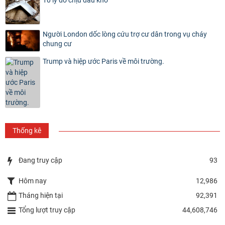
10 lý do chịu đau khổ
Người London dốc lòng cứu trợ cư dân trong vụ cháy
chung cư
Trump và hiệp ước Paris về môi trường.
Thống kê
Đang truy cập
93
Hôm nay
12,986
Tháng hiện tại
92,391
Tổng lượt truy cập
44,608,746