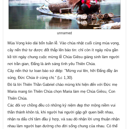
unnamed
Mùa Vọng kéo dài bốn tuần lễ. Vào chúa nhật cuối cùng mùa vọng,
cây nến thứ tư được đốt thắp lên báo tin: chỉ còn ít ngày nữa gần
kề tới ngày chung cuộc mừng lễ Chúa Giêsu giáng sinh làm người
nơi trần gian, Đấng là ánh sáng tình yêu Thiên Chúa.
Cây nến thứ tư loan báo sứ điệp: "Mừng vui lên, hỡi Đấng đầy ân
sủng, Đức Chúa ở cùng chị.“ (Lc 1,30).
Đó là lời Thiên Thần Gabriel chào mừng khi hiện đến với Đức mẹ
Maria mang tin Thiên Chúa chọn Maria làm mẹ Chúa Giêsu, Con
Thiên Chúa.
Các đôi vợ chồng đều có những kỷ niệm đẹp thơ mộng niềm vui
thần thánh khôn tả, khi người hai người gặp gỡ quen biết nhau,
nhận ra dấu chỉ tâm đầu ý hợp, và sau đó nhận lời ưng thuận nhận
nhau làm người bạn đường cho đời sống chung của nhau. Có thể