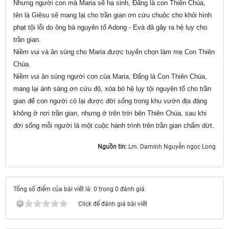
Nhưng người con mà Maria sẽ hạ sinh, Đấng là con Thiên Chúa,
tên là Giêsu sẽ mang lại cho trần gian ơn cứu chuộc cho khỏi hình
phạt tội lỗi do ông bà nguyên tổ Adong - Evà đã gây ra hệ lụy cho
trần gian.
Niềm vui và ân sủng cho Maria được tuyển chọn làm mẹ Con Thiên
Chúa.
Niềm vui ân sủng người con của Maria, Đấng là Con Thiên Chúa,
mang lại ánh sáng ơn cứu độ, xóa bỏ hệ lụy tội nguyên tổ cho trần
gian để con người có lại được đời sống trong khu vườn địa đàng
không ở nơi trần gian, nhưng ở trên trời bên Thiên Chúa, sau khi
đời sống mỗi người là một cuộc hành trình trên trần gian chấm dứt.
Nguồn tin:
Lm. Daminh Nguyễn ngọc Long
Tổng số điểm của bài viết là: 0 trong 0 đánh giá
Click để đánh giá bài viết