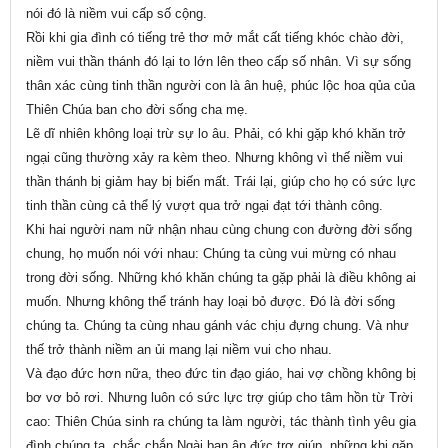
nói đó là niềm vui cấp số cộng.
Rồi khi gia đình có tiếng trẻ thơ mở mắt cất tiếng khóc chào đời,
niềm vui thần thánh đó lại to lớn lên theo cấp số nhân. Vì sự sống
thân xác cùng tinh thần người con là ân huệ, phúc lộc hoa qủa của
Thiên Chúa ban cho đời sống cha mẹ.
Lẽ dĩ nhiên không loại trừ sự lo âu. Phải, có khi gặp khó khăn trở
ngại cũng thường xảy ra kèm theo. Nhưng không vì thế niềm vui
thần thánh bị giảm hay bị biến mất. Trái lại, giúp cho họ có sức lực
tinh thần cùng cả thể lý vượt qua trở ngại đạt tới thành công.
Khi hai người nam nữ nhận nhau cùng chung con đường đời sống
chung, họ muốn nói với nhau: Chúng ta cùng vui mừng có nhau
trong đời sống. Những khó khăn chúng ta gặp phải là điều không ai
muốn. Nhưng không thể tránh hay loại bỏ được. Đó là đời sống
chúng ta. Chúng ta cùng nhau gánh vác chịu đựng chung. Và như
thế trở thành niềm an ủi mang lại niềm vui cho nhau.
Và đạo đức hơn nữa, theo đức tin đạo giáo, hai vợ chồng không bị
bơ vơ bỏ rơi. Nhưng luôn có sức lực trợ giúp cho tâm hồn từ Trời
cao: Thiên Chúa sinh ra chúng ta làm người, tác thành tình yêu gia
đình chúng ta, chắc chắn Ngài ban ân đức trợ giúp, những khi gặp