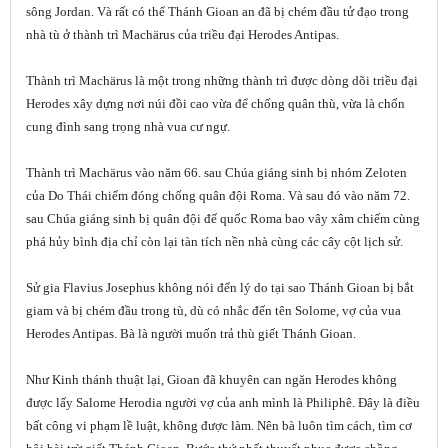
sông Jordan. Và rất có thể Thánh Gioan an đã bị chém đầu tử đạo trong
nhà tù ở thành trì Machärus của triều đại Herodes Antipas.
Thành trì Machärus là một trong những thành trì được dòng dõi triều đại
Herodes xây dựng nơi núi đồi cao vừa để chống quân thù, vừa là chốn
cung đình sang trọng nhà vua cư ngự.
Thành trì Machärus vào năm 66. sau Chúa giáng sinh bị nhóm Zeloten
của Do Thái chiếm đóng chống quân đội Roma. Và sau đó vào năm 72.
sau Chúa giáng sinh bị quân đội đế quốc Roma bao vây xâm chiếm cùng
phá hủy bình địa chỉ còn lại tàn tích nền nhà cùng các cây cột lịch sử.
Sử gia Flavius Josephus không nói đến lý do tại sao Thánh Gioan bị bắt
giam và bị chém đầu trong tù, dù có nhắc đến tên Solome, vợ của vua
Herodes Antipas. Bà là người muốn trả thù giết Thánh Gioan.
Như Kinh thánh thuật lại, Gioan đã khuyên can ngăn Herodes không
được lấy Salome Herodia người vợ của anh mình là Philiphê. Đây là điều
bất công vi phạm lề luật, không được làm. Nên bà luôn tìm cách, tìm cơ