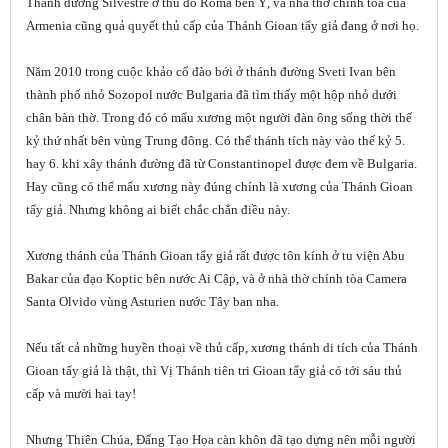
Thánh đường Silvestre ở thủ đô Roma bên Ý, và nhà thờ chính tòa của
Armenia cũng quả quyết thủ cấp của Thánh Gioan tẩy giả đang ở nơi họ.
Năm 2010 trong cuộc khảo cổ đào bới ở thánh đường Sveti Ivan bên
thành phố nhỏ Sozopol nước Bulgaria đã tìm thấy một hộp nhỏ dưới
chân bàn thờ. Trong đó có mẩu xương một người đàn ông sống thời thế
kỷ thứ nhất bên vùng Trung đông. Có thể thánh tích này vào thế kỷ 5.
hay 6. khi xây thánh đường đã từ Constantinopel được đem về Bulgaria.
Hay cũng có thể mẩu xương này đúng chính là xương của Thánh Gioan
tẩy giả. Nhưng không ai biết chắc chắn điều này.
Xương thánh của Thánh Gioan tẩy giả rất được tôn kính ở tu viện Abu
Bakar của đạo Koptic bên nước Ai Cập, và ở nhà thờ chính tòa Camera
Santa Olvido vùng Asturien nước Tây ban nha.
Nếu tất cả những huyền thoại về thủ cấp, xương thánh di tích của Thánh
Gioan tẩy giả là thật, thì Vị Thánh tiên tri Gioan tẩy giả có tới sáu thủ
cấp và mười hai tay!
Nhưng Thiên Chúa, Đấng Tạo Họa càn khôn đã tạo dựng nên mỗi người