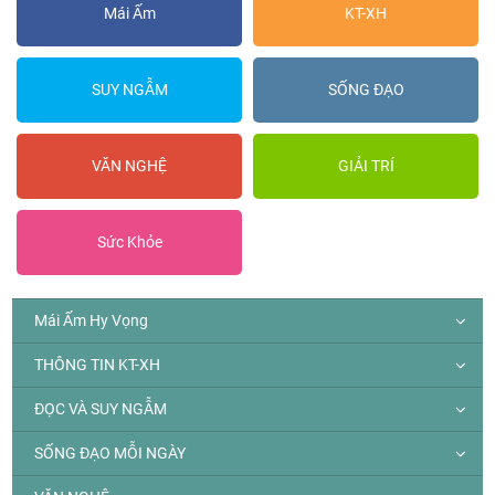
Mái Ấm
KT-XH
SUY NGẪM
SỐNG ĐẠO
VĂN NGHỆ
GIẢI TRÍ
Sức Khỏe
Mái Ấm Hy Vọng
THÔNG TIN KT-XH
ĐỌC VÀ SUY NGẪM
SỐNG ĐẠO MỖI NGÀY