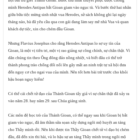
hội bài trừ giết Thánh Gioan. Bước thứ nhất thuyết phục được chồng
mình Herodes Antipas bắt Gioan giam vào ngục tù. Và bước thứ hai nhân
giữa bữa tiệc mừng sinh nhật vua Herodes, sử sách không ghi lại ngày
tháng nào, bà đã yêu cầu qua con gái đang làm say mê nhà Vua và quan
khách dự tiệc, xin cho chém đầu Gioan.
Nhưng Flavius Josephus cho rằng Herodes Antipas lo sợ uy tín của
Gioan, là một vị tiên tri, một vị rao giảng sự công chính, sự chân thật. Vì
dân chúng tin theo Ông đông đảo nồng nhiệt, và biết đâu có thể trở
thành phong trào chống đối nổi lên gây mất an ninh trật tự xã hội đưa
đến nguy cơ cho ngai vua của mình. Nên tốt hơn bài trừ trước cho khỏi
hậu hoạn nguy hiểm!
Có thể cái chết tử đạo của Thánh Gioan tẩy giả vì sự chân thật đã xảy ra
vào năm 28. hay năm 29. sau Chúa giáng sinh.
Các môn đệ học trò của Thánh Gioan, có thể ngay sau khi Gioan bị bắt
giam vào ngục, đã âm thầm sửa sọan xây dựng ngôi mộ huyệt an táng
cho Thầy mình rồi. Nên khi được tin Thầy Gioan chết tử vì đạo bị chém
đầu, đã đến xin thi hài, và lo hậu sự an táng Thầy mình trong ngôi mộ