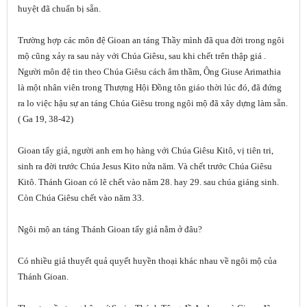
huyệt đã chuẩn bị sẵn.
Trường hợp các môn đệ Gioan an táng Thầy mình đã qua đời trong ngôi
mộ cũng xảy ra sau này với Chúa Giêsu, sau khi chết trên thập giá .
Người môn đệ tin theo Chúa Giêsu cách âm thầm, Ông Giuse Arimathia
là một nhân viên trong Thượng Hội Đồng tôn giáo thời lúc đó, đã đứng
ra lo việc hậu sự an táng Chúa Giêsu trong ngôi mộ đã xây dựng làm sẵn.
( Ga 19, 38-42)
Gioan tẩy giả, người anh em họ hàng với Chúa Giêsu Kitô, vị tiên tri,
sinh ra đời trước Chúa Jesus Kito nửa năm. Và chết trước Chúa Giêsu
Kitô. Thánh Gioan có lẽ chết vào năm 28. hay 29. sau chúa giáng sinh.
Còn Chúa Giêsu chết vào năm 33.
Ngôi mộ an táng Thánh Gioan tẩy giả nằm ở đâu?
Có nhiều giả thuyết quả quyết huyền thoại khác nhau về ngôi mộ của
Thánh Gioan.