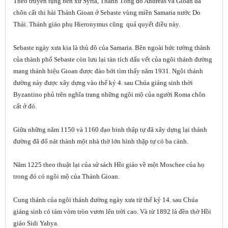
Theo truyền tụng bên xứ Syria, Thánh Tông đồ Andreas và Gioan đã
chôn cất thi hài Thánh Gioan ở Sebaste vùng miền Samaria nước Do
Thái. Thánh giáo phụ Hieronymus cũng quả quyết điều này.
Sebaste ngày xưa kia là thủ đô của Samaria. Bên ngoài bức tường thành
của thành phố Sebaste còn lưu lại tàn tích dấu vết của ngôi thánh đường
mang thánh hiệu Gioan được đào bới tìm thấy năm 1931. Ngôi thánh
đường này được xây dựng vào thế kỷ 4. sau Chúa giáng sinh thời
Byzantino phủ trên nghĩa trang những ngôi mộ của người Roma chôn
cất ở đó.
Giữa những năm 1150 và 1160 đạo binh thập tự đã xây dựng lại thánh
đường đã đổ nát thành một nhà thờ lớn hình thập tự có ba cánh.
Năm 1225 theo thuật lại của sử sách Hồi giáo về một Moschee của họ
trong đó có ngôi mộ của Thánh Gioan.
Cung thánh của ngôi thánh đường ngày xưa từ thế kỷ 14. sau Chúa
giáng sinh có tám vòm tròn vươn lên trời cao. Và từ 1892 là đền thờ Hồi
giáo Sidi Yahya.