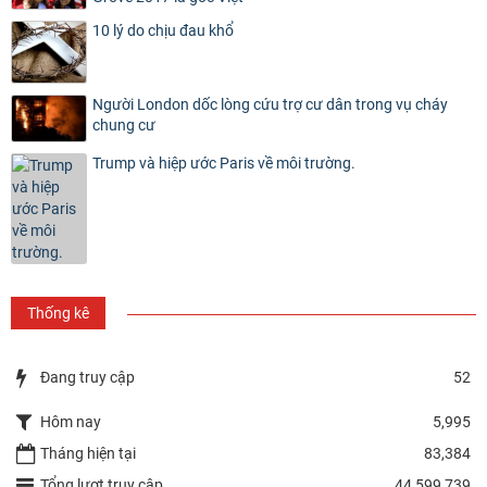
10 lý do chịu đau khổ
Người London dốc lòng cứu trợ cư dân trong vụ cháy
chung cư
Trump và hiệp ước Paris về môi trường.
Thống kê
Đang truy cập
52
Hôm nay
5,995
Tháng hiện tại
83,384
Tổng lượt truy cập
44,599,739