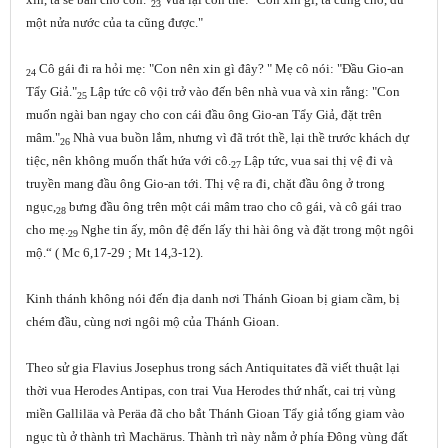
23
một nửa nước của ta cũng được."
Cô gái đi ra hỏi mẹ: "Con nên xin gì đây? " Mẹ cô nói: "Đầu Gio-an
24
Tẩy Giả."
Lập tức cô vội trở vào đến bên nhà vua và xin rằng: "Con
25
muốn ngài ban ngay cho con cái đầu ông Gio-an Tẩy Giả, đặt trên
mâm."
Nhà vua buồn lắm, nhưng vì đã trót thề, lại thề trước khách dự
26
tiệc, nên không muốn thất hứa với cô.
Lập tức, vua sai thị vệ đi và
27
truyền mang đầu ông Gio-an tới. Thị vệ ra đi, chặt đầu ông ở trong
ngục,
bưng đầu ông trên một cái mâm trao cho cô gái, và cô gái trao
28
cho mẹ.
Nghe tin ấy, môn đệ đến lấy thi hài ông và đặt trong một ngôi
29
mộ.“ ( Mc 6,17-29 ; Mt 14,3-12).
Kinh thánh không nói đến địa danh nơi Thánh Gioan bị giam cầm, bị
chém đầu, cùng nơi ngôi mộ của Thánh Gioan.
Theo sử gia Flavius Josephus trong sách Antiquitates đã viết thuật lại
thời vua Herodes Antipas, con trai Vua Herodes thứ nhất, cai trị vùng
miền Galliläa và Peräa đã cho bắt Thánh Gioan Tẩy giả tống giam vào
ngục tù ở thành trì Machärus. Thành trì này nằm ở phía Đông vùng đất