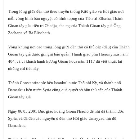
Trong lòng giữa đền thờ theo truyền thống Kitô giáo và Hồi giáo nơi
mỗi vòng hình bán nguyệt có hình tượng của Tiên tri Elischa, Thánh
Gioan tẩy gỉa, tiên tri Obadja, cha mẹ của Thánh Gioan tẩy giả Ông
Zacharia và Bà Elisabeth.
Vòng khung nơi cao trong lòng giữa đền thờ có thủ cấp (đầu) của Thánh
Gioan tẩy giả được gìn giữ bảo quản. Thánh giáo phụ Hieronymus năm
404, và vị khách hành hương Gioan Foca năm 1117 đã viết thuật lại
những chi tiết này.
Thành Constantinople bên Istanbul nước Thổ nhĩ Kỳ, và thành phố
Damaskus bên nước Syria cũng quả quyết sở hữu thủ cấp của Thánh
Gioan tẩy giả.
Ngày 06.05.2001 Đức giáo hoàng Gioan Phaolô đệ nhị đã thăm nước
Syria, và đã đến cầu nguyện ở đền thờ Hồi giáo Umayyad thủ đô
Damaskus.