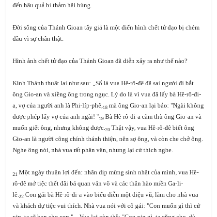
đến hậu quả bi thảm hãi hùng.
Đời sống của Thánh Gioan tẩy giả là một điển hình chết tử đạo bị chém
đầu vì sự chân thật.
Hình ảnh chết tử đạo của Thánh Gioan đã diễn xảy ra như thế nào?
Kinh Thánh thuật lại như sau:
„Số là vua Hê-rô-đê đã sai người đi bắt
ông Gio-an và xiềng ông trong ngục. Lý do là vì vua đã lấy bà Hê-rô-đi-
a, vợ của người anh là Phi-líp-phê,
mà ông Gio-an lại bảo: "Ngài không
18
được phép lấy vợ của anh ngài! "
Bà Hê-rô-đi-a căm thù ông Gio-an và
19
muốn giết ông, nhưng không được.
Thật vậy, vua Hê-rô-đê biết ông
20
Gio-an là người công chính thánh thiện, nên sợ ông, và còn che chở ông.
Nghe ông nói, nhà vua rất phân vân, nhưng lại cứ thích nghe.
Một ngày thuận lợi đến: nhân dịp mừng sinh nhật của mình, vua Hê-
21
rô-đê mở tiệc thết đãi bá quan văn võ và các thân hào miền Ga-li-
lê.
Con gái bà Hê-rô-đi-a vào biểu diễn một điệu vũ, làm cho nhà vua
22
và khách dự tiệc vui thích. Nhà vua nói với cô gái: "Con muốn gì thì cứ
xin, ta sẽ ban cho con."
Vua lại còn thề: "Con xin gì, ta cũng cho, dù