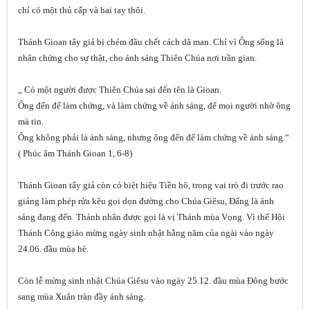
chỉ có một thủ cấp và hai tay thôi.
Thánh Gioan tẩy giả bị chém đầu chết cách dã man. Chỉ vì Ông sống là
nhân chứng cho sự thật, cho ánh sáng Thiên Chúa nơi trần gian.
„ Có một người được Thiên Chúa sai đến tên là Gioan.
Ông đến để làm chứng, và làm chứng về ánh sáng, để mọi người nhờ ông
mà tin.
Ông không phải là ánh sáng, nhưng ông đến để làm chứng về ánh sáng.“
( Phúc âm Thánh Gioan 1, 6-8)
Thánh Gioan tẩy giả còn có biệt hiệu Tiền hô, trong vai trò đi trước rao
giảng làm phép rửa kêu gọi dọn đường cho Chúa Giêsu, Đấng là ánh
sáng đang đến. Thánh nhân được gọi là vị Thánh mùa Vọng. Vì thế Hội
Thánh Công giáo mừng ngày sinh nhật hằng năm của ngài vào ngày
24.06. đầu mùa hè.
Còn lễ mừng sinh nhật Chúa Giêsu vào ngày 25.12. đầu mùa Đông bước
sang mùa Xuân tràn đầy ánh sáng.