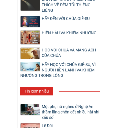
THÍCH VỀ ĐÊM TỐI THIÊNG
LIÊNG
HÃY ĐẾN VỚI CHÚA GIÊ-SU
HIỀN HẬU VÀ KHIÊM NHƯỜNG
HỌC VỚI CHÚA VÀ MANG ÁCH
CỦA CHÚA
HÃY HỌC VỚI CHÚA GIÊ-SU, VÌ
NGƯỜI HIỀN LÀNH VÀ KHIÊM
NHƯỜNG TRONG LÒNG
Tin xem nhiều
Một phụ nữ nghèo ở Nghệ An
thầm lặng chôn cất nhiều hài nhi
xấu số
Lẽ Đời .