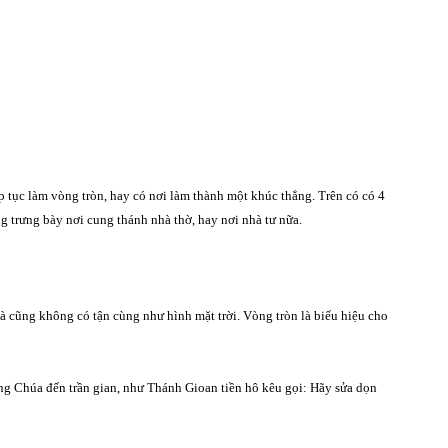
 tục làm vòng tròn, hay có nơi làm thành một khúc thẳng. Trên có có 4
 trưng bày nơi cung thánh nhà thờ, hay nơi nhà tư nữa.
à
cũ
ng kh
ô
ng c
ó
tậ
n c
ù
ng như h
ì
nh m
ặ
t tr
ờ
i. Vò
ng tr
ò
n l
à
biể
u hi
ệ
u cho
ng Chúa đến trần gian, như Thánh Gioan tiền hô kêu gọi: Hãy sửa dọn