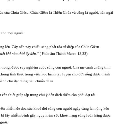
ú
a c
ủ
a Ch
ú
a Gi
ê
su. Chú
a Gi
ê
su l
à
Thi
ê
n Chúa v
à
cũ
ng l
à
ngườ
i, n
ê
n ng
à
i
 cho m
ọ
i ng
ườ
i.
ắng lên. Cây nế
n này chiếu sáng phát tỏa sứ điệp của Chúa Giêsu
iết khi nào thời ấy đến.“
( Phúc âm Thánh Marco 13,33)
ến trong, được suy nghiệm cuộc sống con người. Cha mẹ canh chừng tỉnh
 chừng tỉnh thức trong việc học hành tập luyện cho đời sống được thành
hành cho đạt đúng tiêu chuẩn đề ra.
cần thiết giúp tập trung chú ý đến đích điểm cần phải đạt tới.
uyền nhiễm đe dọa sức khoẻ đời sống con người ngày càng lan rộng kéo
ng bị lây nhiễm bệnh gây nguy hiểm sức khoẻ mạng sống luôn hằng được
người.