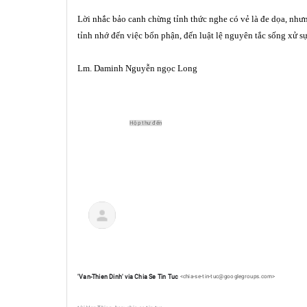
Lời nhắc bảo canh chừng tỉnh thức nghe có vẻ là đe dọa, như
tỉnh nhớ đến việc bổn phận, đến luật lệ nguyên tắc sống xử s
Lm. Daminh
Nguy
ễn ngọc Long
Hộp thư đến
'Van-Thien Dinh' via Chia Se Tin Tuc
<chia-se-tin-tuc@googlegroups.com>