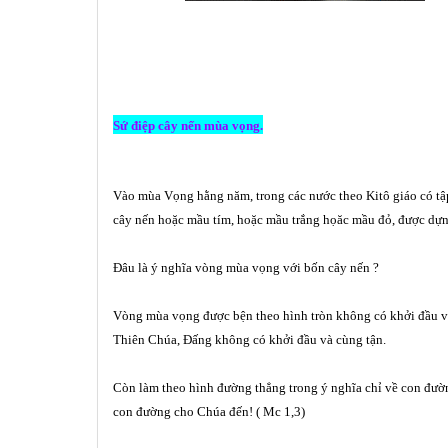
Sứ điệ
p
cây nến m
ù
a vọng.
Vào mùa Vọng hằng năm, trong các nước theo Kitô giáo có tập
cây nến hoặc mầu tím, hoặc mầu trắng họăc mầu đỏ, được dựng
Đâu là ý
ngh
ĩa v
ò
ng m
ù
a vọ
ng v
ới bố
n c
ây nế
n ?
V
ò
ng m
ù
a vọ
ng
được bệ
n theo h
ì
nh tr
ò
n khô
ng c
ó
khởi đầu v
Thi
ê
n Chúa, Đấ
ng kh
ô
ng c
ó
khởi đầu v
à
c
ù
ng t
ận.
Còn làm theo hình đường thẳng trong ý nghĩa chỉ về con đườ
con đường cho Chúa đến! ( Mc 1,3)