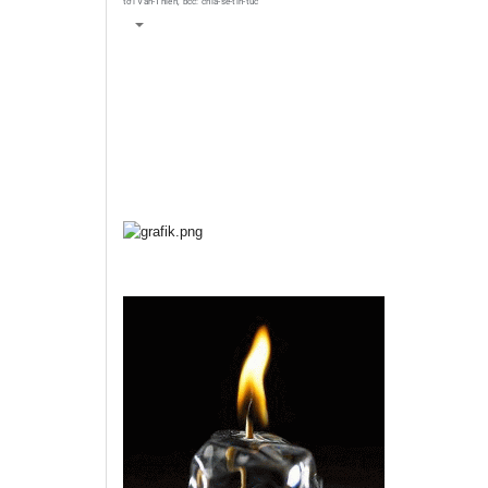
tới
Van-Thien
, bcc:
chia-se-tin-tuc