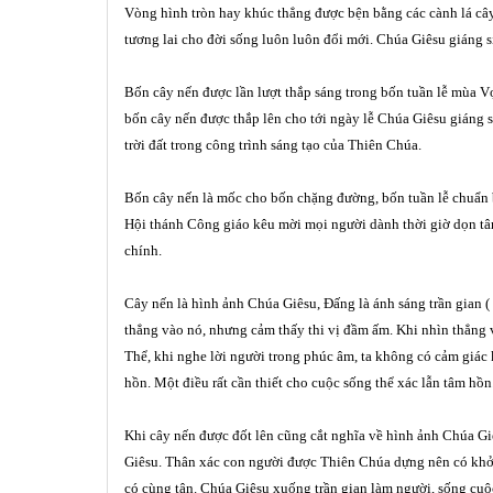
V
ò
ng hình tròn hay khúc thẳng
được bện bằ
ng c
ác c
à
nh l
á câ
tươ
ng lai cho
đời số
ng lu
ôn luôn đổi mớ
i. Ch
ú
a Gi
ê
su giáng s
Bố
n c
ây nến đượ
c l
ầ
n l
ượ
t th
ắ
p s
á
ng trong b
ốn tuần lễ mùa 
bố
n c
ây nến đượ
c th
ắ
p l
ê
n cho t
ớ
i ng
à
y l
ễ Chú
a Gi
ê
su giáng 
tr
ời đấ
t trong c
ô
ng tr
ì
nh s
á
ng t
ạ
o c
ủ
a Thi
ê
n Chú
a.
Bố
n c
ây nế
n l
à
mốc cho bố
n ch
ặ
ng
đườ
ng, b
ốn tuầ
n l
ễ chuẩn
Hộ
i th
á
nh C
ô
ng gi
áo k
ê
u mời mọ
i ng
ườ
i d
à
nh th
ờ
i gi
ờ dọn t
ch
ính.
Cây nế
n l
à
h
ì
nh
ảnh Chú
a Gi
ê
su, Đấ
ng l
à ánh s
á
ng tr
ầ
n gian (
th
ẳ
ng v
à
o n
ó
, nh
ư
ng c
ả
m th
ấ
y thi v
ị đầm ấ
m. Khi nhì
n th
ẳ
ng 
Th
ể
, khi nghe l
ờ
i ng
ườ
i trong ph
úc âm, ta khô
ng c
ó
cảm giác
hồn. Một điều rấ
t c
ầ
n thi
ế
t cho cu
ộc số
ng th
ể xá
c l
ẫn tâm hồn
Khi c
ây nến được đố
t lên c
ũ
ng c
ắ
t ngh
ĩa về h
ì
nh
ảnh Chú
a Gi
Gi
ê
su. Th
ân xá
c con ng
ười đượ
c Thi
ê
n Chú
a d
ự
ng n
ên c
ó
khở
c
ó
c
ù
ng t
ận. Chú
a Gi
ê
su xuố
ng tr
ầ
n gian l
à
m người, số
ng cu
ộ