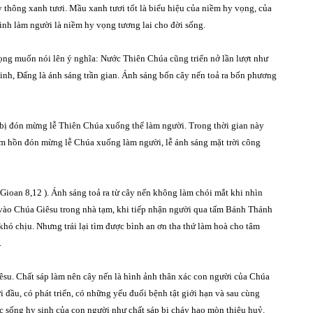
y th
ô
ng xanh t
ươ
i. M
ầ
u xanh t
ươi tố
t là
biể
u hi
ệ
u c
ủa niềm hy vọ
ng, c
ủa
inh l
à
m người l
à
niềm hy vọ
ng t
ươ
ng lai cho
đời sống.
Vọng muốn n
ó
i l
ê
n ý
ngh
ĩa: Nướ
c Thi
ê
n Chú
a c
ũ
ng tri
ển nở lầ
n l
ượ
t nh
ư
sinh, Đấ
ng l
à ánh s
á
ng tr
ầ
n gian.
Á
nh s
á
ng b
ố
n c
ây nến toả ra bố
n ph
ươ
ng
 bị đón mừ
ng l
ễ
Thi
ê
n Chú
a xu
ố
ng th
ế l
à
m ngườ
i. Trong th
ờ
i gian n
à
y
âm hồn đón mừ
ng l
ễ Chú
a xu
ố
ng l
à
m ngườ
i, l
ễ á
nh s
á
ng m
ặ
t tr
ờ
i c
ô
ng
 Gioan 8,12 ).
Á
nh s
á
ng to
ả ra từ cây nến khô
ng l
à
m ch
ó
i mắ
t khi nhì
n
v
à
o Ch
ú
a Gi
ê
su trong nh
à
tạm, khi tiế
p nh
ận ngườ
i qua t
ấm Bá
nh Th
á
nh
 kh
ó
chị
u. Nh
ư
ng tr
ái lại t
ì
m được b
ì
nh an
ơ
n tha th
ứ l
à
m ho
à
cho t
âm
.
ê
su. Chất sá
p l
à
m n
ên c
ây nế
n l
à
h
ì
nh
ả
nh th
ân xá
c con ng
ườ
i c
ủ
a Ch
ú
a
i đầu, c
ó
phá
t tri
ể
n, c
ó
nh
ữ
ng y
ếu đuối bệ
nh t
ậ
t gi
ới hạn v
à
sau c
ù
ng
c số
ng hy sinh c
ủ
a con ng
ườ
i nh
ư chất sá
p b
ị chá
y hao m
ò
n thi
ê
u hu
ỷ.