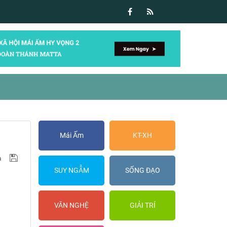
Mái Ấm
KT-XH
SUY NGẪM
SỐNG ĐẠO
VĂN NGHỆ
GIẢI TRÍ