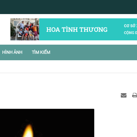
HÌNH ẢNH
TÌM KIẾM