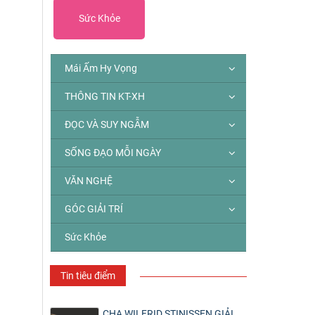
Sức Khỏe
Mái Ấm Hy Vọng
THÔNG TIN KT-XH
ĐỌC VÀ SUY NGẪM
SỐNG ĐẠO MỖI NGÀY
VĂN NGHỆ
GÓC GIẢI TRÍ
Sức Khỏe
Tin tiêu điểm
CHA WILFRID STINISSEN GIẢI