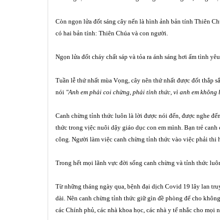
C
ò
n ngọ
n l
ửa đốt sá
ng c
ây nế
n l
à
h
ì
nh
ả
nh b
ản tí
nh Thi
ê
n Ch
c
ó
hai bản tí
nh: Thi
ê
n Chúa v
à
con ng
ườ
i.
Ngọ
n l
ửa đố
t ch
á
y ch
ất sá
p v
à
tỏ
a ra
á
nh s
á
ng h
ơi ấm t
ì
nh y
ê
u
Tuần lễ thứ nhất mùa Vọng, cây nên thứ nhất được đốt thắp s
nói
"Anh em phải coi chừng, phải tỉnh thức, vì anh em không b
Canh chừng tỉnh thức luôn là lời được nói đến, được nghe đ
thức trong vịệc nuôi dậy giáo dục con em mình. Bạn trẻ canh
công. Người làm việc canh chừng tỉnh thức vào việc phải thi 
Trong hết mọi lãnh vực đời sống canh chừng và tỉnh thức luôn 
Từ những tháng ngày qua, bệnh đại dịch Covid 19 lây lan tr
dài. Nên canh chừng tỉnh thức giữ gìn đề phòng để cho khô
các Chính phủ, các nhà khoa học, các nhà y tế nhắc cho mọi 