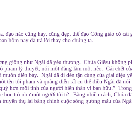
a, đạo nào cũng hay, cũng đẹp, thế đạo Công giáo có cái 
n hôm nay đã trả lời thay cho chúng ta.
ơng giống như Ngài đã yêu thương. Chúa Giêsu không ph
mô phạm lý thuyết, nói một đàng làm một nẻo. Cái chết củ
i muốn diễn bày. Ngài đã đi đến tận cùng của giai điệu y
ột tên tội phạm và quảng diễn rất cụ thể điều Ngài đã nói
quý hơn mối tình của người hiến thân vì bạn hữu.” Tron
ác học trò như một người tôi tớ. Bằng nhiều cách, Chúa đ
 truyền thụ lại bằng chính cuộc sống gương mẫu của Ngài