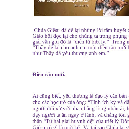
Chúa Giêsu đã để lại những lời tâm huyết 
Giáo hội đọc lại cho chúng ta trong phụng
giải vẫn gọi đó là “diễn từ biệt ly.” Trong
“Thầy để lại cho anh em một điều răn mới
như Thầy đã yêu thương anh em.”
Điều răn mới.
Ai cũng biết, yêu thương là đạo lý căn bản 
cho các học trò của ông: “Tính ích kỷ và đ
người đối xử với nhau bằng lòng nhân ái, 
dạy người ta ăn ngay ở lành, và chẳng tôn
thần “Tứ hải giai huynh đệ” của triết lý 
Giêsu có gì là mới lạ? Và tại sao Chúa lại 