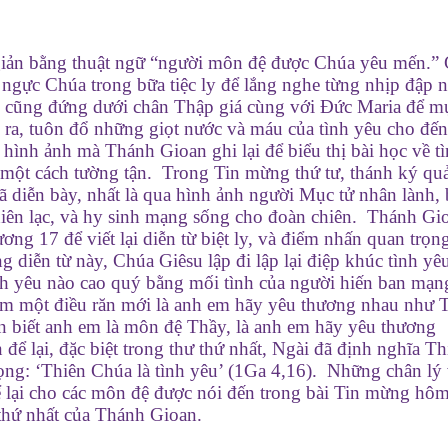
n giản bằng thuật ngữ “người môn đệ được Chúa yêu mến.”
 ngực Chúa trong bữa tiệc ly để lắng nghe từng nhịp đập n
ài cũng đứng dưới chân Thập giá cùng với Đức Maria để m
g ra, tuôn đổ những giọt nước và máu của tình yêu cho đế
 hình ảnh mà Thánh Gioan ghi lại để biểu thị bài học về t
một cách tường tận. Trong Tin mừng thứ tư, thánh ký qu
ã diễn bày, nhất là qua hình ảnh người Mục tử nhân lành, 
chiên lạc, và hy sinh mạng sống cho đoàn chiên. Thánh Gi
ng 17 để viết lại diễn từ biệt ly, và điểm nhấn quan trọn
ng diễn từ này, Chúa Giêsu lập đi lập lại điệp khúc tình yê
h yêu nào cao quý bằng mối tình của người hiến ban mạn
em một điều răn mới là anh em hãy yêu thương nhau như 
n biết anh em là môn đệ Thầy, là anh em hãy yêu thương
ể lại, đặc biệt trong thư thứ nhất, Ngài đã định nghĩa Th
ọng: ‘Thiên Chúa là tình yêu’ (1Ga 4,16). Những chân lý
ể lại cho các môn đệ được nói đến trong bài Tin mừng hôm
ư thứ nhất của Thánh Gioan.