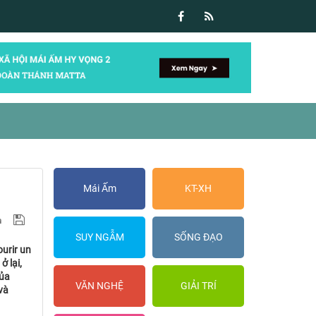
Mái Ấm
KT-XH
SUY NGẪM
SỐNG ĐẠO
ourir un
ở lại,
của
VĂN NGHỆ
GIẢI TRÍ
và