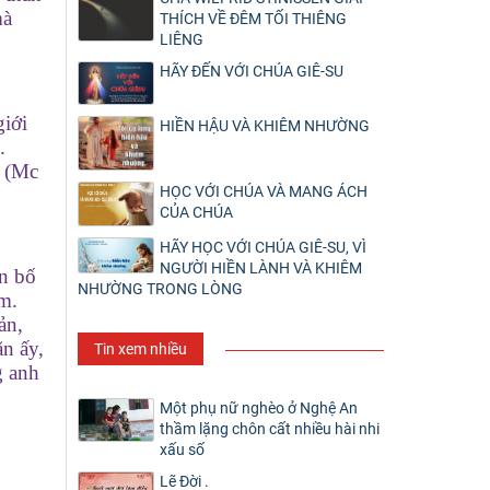
mà
THÍCH VỀ ĐÊM TỐI THIÊNG
LIÊNG
HÃY ĐẾN VỚI CHÚA GIÊ-SU
giới
HIỀN HẬU VÀ KHIÊM NHƯỜNG
n.
ư (Mc
HỌC VỚI CHÚA VÀ MANG ÁCH
CỦA CHÚA
HÃY HỌC VỚI CHÚA GIÊ-SU, VÌ
NGƯỜI HIỀN LÀNH VÀ KHIÊM
ên bố
NHƯỜNG TRONG LÒNG
âm.
ản,
ăn ấy,
Tin xem nhiều
g anh
Một phụ nữ nghèo ở Nghệ An
thầm lặng chôn cất nhiều hài nhi
xấu số
Lẽ Đời .