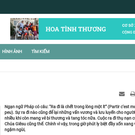
HÌNH ẢNH
TÌM KIẾM
Ngạn ngữ Pháp có câu: “Ra đi là chết trong lòng một ít” (Partir c’est m
peu). Sự ra đi nào cũng để lại những vấn vương và lưu luyến cho người 
nhiều khi còn mang vẻ bi thương và tang tóc nữa. Cuộc ra đi thụ nạn 
Chúa Giêsu cũng thế. Chính vì vậy, trong giờ phút ly biệt đầy xốn xang 
ngậm ngùi,