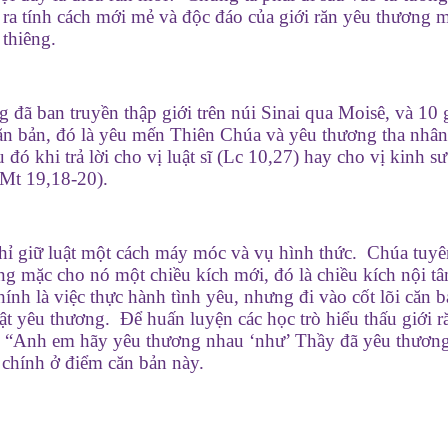
ra tính cách mới mẻ và độc đáo của giới răn yêu thương 
 thiêng.
đã ban truyền thập giới trên núi Sinai qua Moisê, và 10 
căn bản, đó là yêu mến Thiên Chúa và yêu thương tha nhâ
ó khi trả lời cho vị luật sĩ (Lc 10,27) hay cho vị kinh s
(Mt 19,18-20).
a chỉ giữ luật một cách máy móc và vụ hình thức. Chúa tuy
ng mặc cho nó một chiều kích mới, đó là chiều kích nội t
h là việc thực hành tình yêu, nhưng đi vào cốt lõi căn b
ật yêu thương. Để huấn luyện các học trò hiểu thấu giới r
: “Anh em hãy yêu thương nhau ‘như’ Thầy đã yêu thươn
chính ở điểm căn bản này.