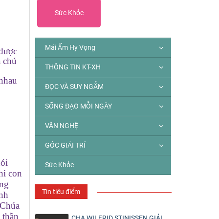
Sức Khỏe
Mái Ấm Hy Vọng
 được
à chú
THÔNG TIN KT-XH
 nhau
ĐỌC VÀ SUY NGẪM
SỐNG ĐẠO MỖI NGÀY
VĂN NGHỆ
GÓC GIẢI TRÍ
nói
Sức Khỏe
hi con
ũng
Tin tiêu điểm
inh
a Chúa
 thần
CHA WILFRID STINISSEN GIẢI