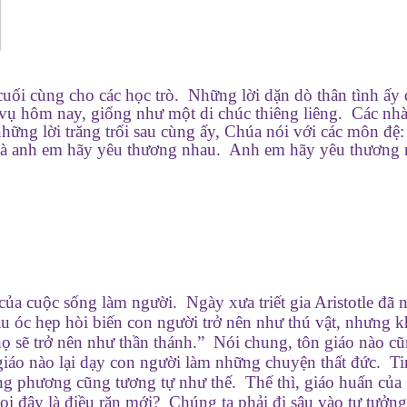
cuối cùng cho các học trò. Những lời dặn dò thân tình ấy
 vụ hôm nay, giống như một di chúc thiêng liêng. Các nh
 những lời trăng trối sau cùng ấy, Chúa nói với các môn đệ:
 là anh em hãy yêu thương nhau. Anh em hãy yêu thương
của cuộc sống làm người. Ngày xưa triết gia Aristotle đã 
ầu óc hẹp hòi biến con người trở nên như thú vật, nhưng k
họ sẽ trở nên như thần thánh.” Nói chung, tôn giáo nào c
 giáo nào lại dạy con người làm những chuyện thất đức. T
Đông phương cũng tương tự như thế. Thế thì, giáo huấn củ
gọi đây là điều răn mới? Chúng ta phải đi sâu vào tư tưởng