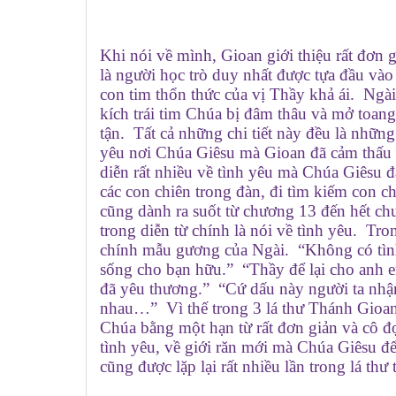
Khi nói về mình, Gioan giới thiệu rất đơ
là người học trò duy nhất được tựa đầu vào
con tim thổn thức của vị Thầy khả ái. Ng
kích trái tim Chúa bị đâm thâu và mở toan
tận. Tất cả những chi tiết này đều là những
yêu nơi Chúa Giêsu mà Gioan đã cảm thấu 
diễn rất nhiều về tình yêu mà Chúa Giêsu đ
các con chiên trong đàn, đi tìm kiếm con 
cũng dành ra suốt từ chương 13 đến hết chươ
trong diễn từ chính là nói về tình yêu. Tro
chính mẫu gương của Ngài. “Không có tìn
sống cho bạn hữu.” “Thầy để lại cho anh 
đã yêu thương.” “Cứ dấu này người ta nhậ
nhau…” Vì thế trong 3 lá thư Thánh Gioan đ
Chúa bằng một hạn từ rất đơn giản và cô đ
tình yêu, về giới răn mới mà Chúa Giêsu đ
cũng được lặp lại rất nhiều lần trong lá th