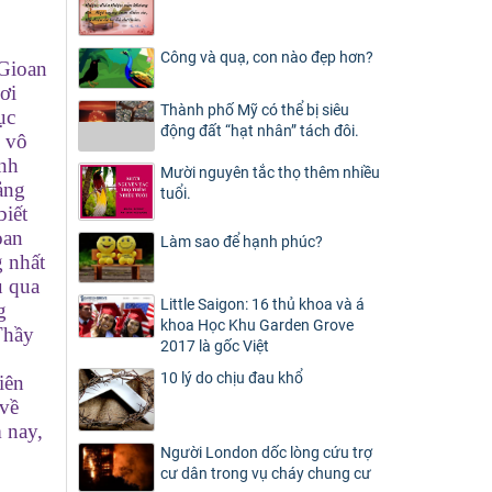
Công và quạ, con nào đẹp hơn?
 Gioan
ơi
Thành phố Mỹ có thể bị siêu
ục
động đất “hạt nhân” tách đôi.
n vô
ình
Mười nguyên tắc thọ thêm nhiều
ảng
tuổi.
biết
oan
Làm sao để hạnh phúc?
g nhất
u qua
Little Saigon: 16 thủ khoa và á
g
khoa Học Khu Garden Grove
Thầy
2017 là gốc Việt
10 lý do chịu đau khổ
iên
 về
 nay,
Người London dốc lòng cứu trợ
cư dân trong vụ cháy chung cư