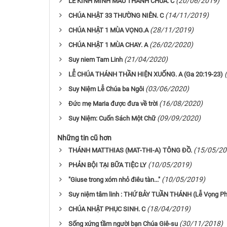
(20/06/2019)
LỄ KÍNH MÌNH MÁU THÁNH CHÚA. C
(14/11/2019)
CHÚA NHẬT 33 THƯỜNG NIÊN. C
(28/11/2019)
CHÚA NHẬT 1 MÙA VỌNG.A
(26/02/2020)
CHÚA NHẬT 1 MÙA CHAY. A
(21/04/2020)
Suy niem Tam Linh
LỄ CHÚA THÁNH THẦN HIỆN XUỐNG. A (Ga 20:19-23)
(03/06/2020)
Suy Niệm Lễ Chúa ba Ngôi
(16/08/2020)
Đức mẹ Maria được đưa về trời
(09/09/2020)
Suy Niệm: Cuốn Sách Một Chữ
Những tin cũ hơn
(15/05/20
THÁNH MATTHIAS (MAT-THI-A) TÔNG ĐỒ.
(10/05/2019)
PHẢN BỘI TẠI BỮA TIỆC LY
(10/05/2019)
"Giuse trong xóm nhỏ điêu tàn..."
Suy niệm tâm linh : THỨ BẢY TUẦN THÁNH (Lễ Vọng Ph
(18/04/2019)
CHÚA NHẬT PHỤC SINH. C
(30/11/2018)
Sống xứng tầm người bạn Chúa Giê-su