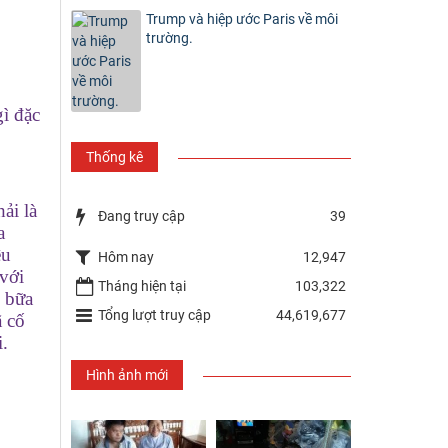
Trump và hiệp ước Paris về môi
trường.
gì đặc
Thống kê
ải là
Đang truy cập
39
a
êu
Hôm nay
12,947
 với
Tháng hiện tại
103,322
g bữa
Tổng lượt truy cập
44,619,677
ã cố
.
Hình ảnh mới