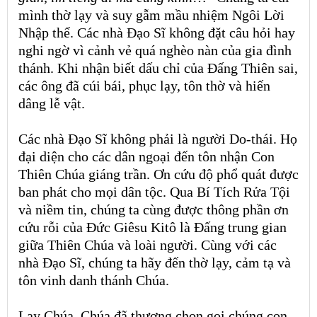
mình thờ lạy và suy gẫm mầu nhiệm Ngôi Lời
Nhập thể. Các nhà Đạo Sĩ không đặt câu hỏi hay
nghi ngờ vì cảnh vẻ quá nghèo nàn của gia đình
thánh. Khi nhận biết dấu chỉ của Đấng Thiên sai,
các ông đã cúi bái, phục lạy, tôn thờ và hiến
dâng lễ vật.
Các nhà Đạo Sĩ không phải là người Do-thái. Họ
đại diện cho các dân ngoại đến tôn nhận Con
Thiên Chúa giáng trần. Ơn cứu độ phổ quát được
ban phát cho mọi dân tộc. Qua Bí Tích Rửa Tội
và niềm tin,
chúng ta cùng được thông phần ơn
cứu rỗi của Đức Giêsu Kitô là Đấng trung gian
giữa Thiên Chúa và loài người. Cùng với các
nhà Đạo Sĩ, chúng ta hãy đến thờ lạy, cảm tạ và
tôn vinh danh thánh Chúa.
Lạy Chúa, Chúa đã thương chọn gọi chúng con