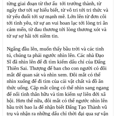
từng giai đoạn từ thơ ấu
tới
trưởng thành, từ
ngây thơ tới sự hiểu biết, từ vô tri tới tri thức và
từ yếu đuối tới sự mạnh mẽ. Lớn lên từ đơn côi
tới tình yêu, từ sự an vui hoan lạc tới lòng tri ân
cảm mến, từ đau thương tới lòng thương xót và
từ sự sợ hãi tới niềm tin.
Ngẩng đầu lên, muốn thấy bầu trời và các tinh
tú, chúng ta phải ngước nhìn lên. Các nhà Đạo
Sĩ đã nhìn lên để đi tìm kiếm dấu chỉ của Đấng
Thiên Sai. Thượng đế ban cho con người có đôi
mắt để quan sát và nhìn xem. Đôi mắt có thể
nhìn xuống để đi tìm của cải vật chất và đồ ăn
thức uống. Cặp mắt cũng có thể nhìn sang ngang
để nối tình thân hữu và tìm kiếm sự liên đới xã
hội. Hơn thế nữa, đôi mắt có thể ngước nhìn lên
bầu trời bao la để nhận biết Đấng Tạo Thành vũ
trụ và nhận ra những dấu chỉ thời đại qua sự vận