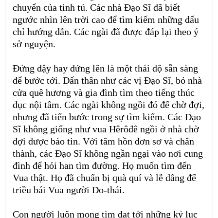
chuyển của tinh tú. Các nhà Đạo Sĩ đã biết
ngước nhìn lên trời cao để tìm kiếm những dấu
chỉ hướng dẫn. Các ngài đã được đáp lại theo ý
sở nguyện.
Đứng dậy hay đứng lên là một thái độ sẵn sàng
để bước tới. Dấn thân như các vị Đạo Sĩ, bỏ nhà
cửa quê hương và gia đình tìm theo tiếng thúc
dục nội tâm. Các ngài không ngồi đó để chờ đợi,
nhưng đã tiến bước trong sự tìm kiếm. Các Đạo
Sĩ không giống như vua Hêrôđê ngồi ở nhà chờ
đợi được báo tin. Với tâm hồn đơn sơ và chân
thành, các Đạo Sĩ không ngần ngại vào nơi cung
đình để hỏi han tìm đường
.
Họ muốn tìm đến
Vua thật. Họ đã chuẩn bị quà quí và lễ dâng để
triều bái Vua người Do-thái.
Con người luôn mong tìm đạt tới những kỷ lục