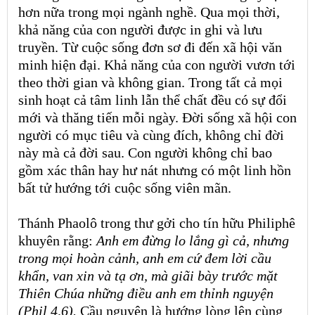
hơn nữa trong mọi ngành nghề. Qua mọi thời,
khả năng của con người được in ghi và lưu
truyền. Từ cuộc sống đơn sơ đi đến xã hội văn
minh hiện đại. Khả năng của con người vươn tới
theo thời gian và không gian. Trong tất cả mọi
sinh hoạt cả tâm linh lẫn thể chất đều có sự đổi
mới và thăng tiến mỗi ngày. Đời sống xã hội con
người có mục tiêu và cùng đích, không chỉ đời
này mà cả đời sau. Con người không chỉ bao
gồm xác thân hay hư nát nhưng có một linh hồn
bất tử hướng tới cuộc sống viên mãn.
Thánh Phaolô trong thư gởi cho tín hữu Philiphê
khuyên
rằ
ng:
Anh em đừng lo lắng gì cả, nhưng
trong mọi hoàn cảnh, anh em cứ đem lời cầu
khẩn, van xin và tạ ơn, mà giãi bày trước mặt
Thiên Chúa những điều anh em thỉnh nguyện
(Phil 4,6).
Cầu nguyện là hướng lòng lên cùng