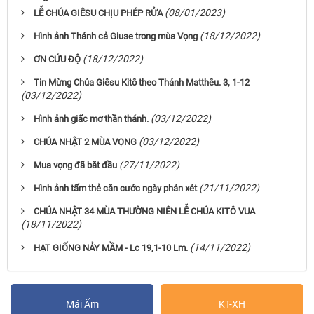
(08/01/2023)
LỄ CHÚA GIÊSU CHỊU PHÉP RỬA
(18/12/2022)
Hình ảnh Thánh cả Giuse trong mùa Vọng
(18/12/2022)
ƠN CỨU ĐỘ
Tin Mừng Chúa Giêsu Kitô theo Thánh Matthêu. 3, 1-12
(03/12/2022)
(03/12/2022)
Hình ảnh giấc mơ thần thánh.
(03/12/2022)
CHÚA NHẬT 2 MÙA VỌNG
(27/11/2022)
Mua vọng đã băt đầu
(21/11/2022)
Hình ảnh tấm thẻ căn cước ngày phán xét
CHÚA NHẬT 34 MÙA THƯỜNG NIÊN LỄ CHÚA KITÔ VUA
(18/11/2022)
(14/11/2022)
HẠT GIỐNG NẢY MẦM - Lc 19,1-10 Lm.
Mái Ấm
KT-XH