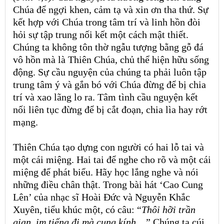
Chúa để ngợi khen, cảm tạ và xin ơn tha thứ. Sự
kết hợp với Chúa trong tâm trí và linh hồn đòi
hỏi sự tập trung nối kết một cách mật thiết.
Chúng ta không tôn thờ ngẫu tượng bằng gỗ đá
vô hồn mà là Thiên Chúa, chủ thể hiện hữu sống
động. Sự cầu nguyện của chúng ta phải luôn tập
trung tâm ý và gắn bó với Chúa đừng để bị chia
trí và xao lãng lo ra. Tâm tình cầu nguyện kết
nối liên tục đừng để bị cắt đoạn, chia lìa hay rớt
mạng.
Thiên Chúa tạo dựng con người có hai lỗ tai và
một cái miệng. Hai tai để nghe cho rõ và một cái
miệng để phát biểu. Hãy học lắng nghe và nói
những điều chân thật. Trong bài hát ‘Cao Cung
Lên’ của nhạc sĩ Hoài Đức và Nguyễn Khắc
Xuyên, tiểu khúc một, có câu: “
Thôi hỡi trần
gian, im tiếng đi mà cung kính
…” Chúng ta cúi