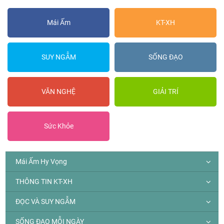
Mái Ấm
KT-XH
SUY NGẪM
SỐNG ĐẠO
VĂN NGHỆ
GIẢI TRÍ
Sức Khỏe
Mái Ấm Hy Vọng
THÔNG TIN KT-XH
ĐỌC VÀ SUY NGẪM
SỐNG ĐẠO MỖI NGÀY