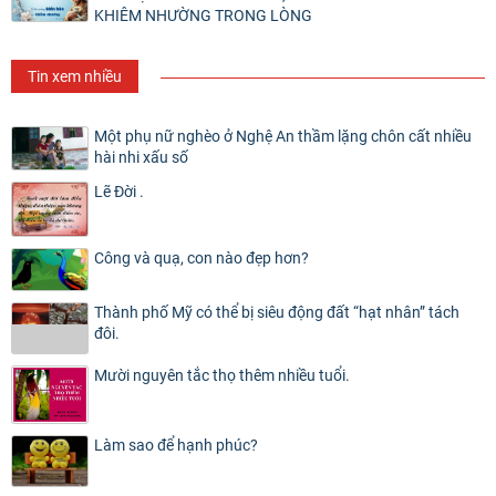
KHIÊM NHƯỜNG TRONG LÒNG
Tin xem nhiều
Một phụ nữ nghèo ở Nghệ An thầm lặng chôn cất nhiều
hài nhi xấu số
Lẽ Đời .
Công và quạ, con nào đẹp hơn?
Thành phố Mỹ có thể bị siêu động đất “hạt nhân” tách
đôi.
Mười nguyên tắc thọ thêm nhiều tuổi.
Làm sao để hạnh phúc?