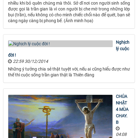
nhiều khi bỏ quên chúng mà thôi. Sở dĩ nơi con người sinh sống
được gọi là trần gian là vì con người bị che mờ trong những lớp
bụi (trần), nếu không có cho mình chiếc chổi nào để quét, bạn sẽ
càng ngày càng bị phong bế. (Ảnh minh họa)
Nghịch
lý cuộc
đời !
22:59 30/12/2014
Những ý tưởng chia sẻ thật tuyệt vời, nếu ai cũng hiểu được như
thế thì cuộc sống trần gian thật là Thiên đàng
CHÚA
NHẬT
4 MÙA
CHAY.
B
04:08