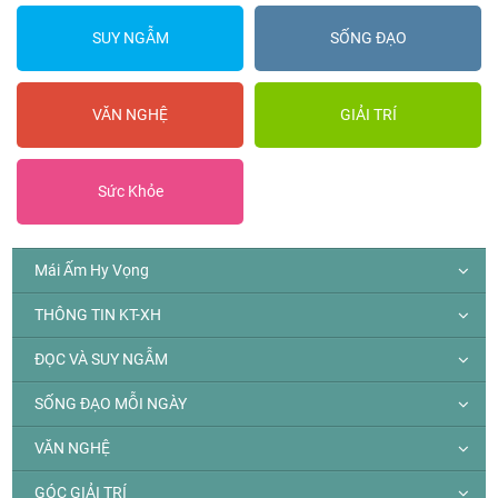
SUY NGẪM
SỐNG ĐẠO
VĂN NGHỆ
GIẢI TRÍ
Sức Khỏe
Mái Ấm Hy Vọng
THÔNG TIN KT-XH
ĐỌC VÀ SUY NGẪM
SỐNG ĐẠO MỖI NGÀY
VĂN NGHỆ
GÓC GIẢI TRÍ