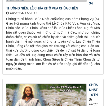
34
THƯỜNG NIÊN. LỄ CHÚA KITÔ VUA CHÚA CHIÊN
08:28 24/11/2017
Chúng ta cử hành Chúa Nhật cuối cùng của năm Phụng Vụ (A).
Giáo Hội mừng kính trọng thể Lễ Chúa Kitô Vua, Vua các Vua,
Chúa các Chúa. Chúa Giêsu Kitô là Chúa Chiên Lành. Người Kitô
hữu rất quen thuộc với những từ ngữ nhà đạo, như con chiên,
đoàn chiên, chiên sát tế, chiên hy sinh và chiên gánh tội… Khi cử
hành thánh lễ mỗi ngày, chúng ta tuyên xưng: Lạy Chiên Thiên
Chúa, Đấng xóa tội trần gian, xin thương xót chúng con. Dân Do-
thái xưa thường dùng con chiên để đem đi sát tế dâng lễ toàn
thiêu và đền tội. Họ dùng máu chiên rảy trên bàn thờ và trên
toàn dân để thánh hiến. Chúa Giêsu là Chiên Thiên Chúa đã tự
nguyện dâng mình làm lễ hiến tế trên thập giá để đền tội cho
muôn dân.
CHÚA
NHẬT
16 TN
06:08