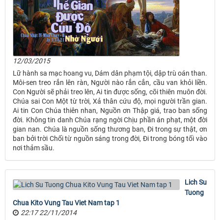
12/03/2015
Lữ hành sa mạc hoang vu, Dám dân phạm tội, dập trù oán than.
Môi-sen treo rắn lên ràn, Người nào rắn cắn, cầu van khỏi liền.
Con Người sẽ phải treo lên, Ai tin được sống, cõi thiên muôn đời.
Chúa sai Con Một từ trời, Xả thân cứu độ, mọi người trần gian.
Ai tin Con Chúa thiên nhan, Nguồn ơn Thập giá, trao ban sống
đời. Không tin danh Chúa rạng ngời Chịu phần án phạt, một đời
gian nan. Chúa là nguồn sống thương ban, Đi trong sự thật, ơn
ban bởi trời Chối từ nguồn sáng trong đời, Đi trong bóng tối vào
nơi thảm sầu.
Lich Su
Tuong
Chua Kito Vung Tau Viet Nam tap 1
22:17 22/11/2014