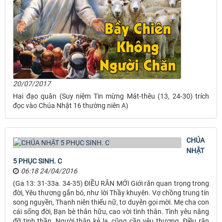
20/07/2017
Hai đạo quân (Suy niệm Tin mừng Mát-thêu (13, 24-30) trích
đọc vào Chúa Nhật 16 thường niên A)
CHÚA
NHẬT
5 PHỤC SINH. C
06:18 24/04/2016
(Ga 13: 31-33a. 34-35) ĐIỀU RĂN MỚI Giới răn quan trọng trong
đời, Yêu thương gắn bó, như lời Thầy khuyên. Vợ chồng trung tín
song nguyền, Thanh niên thiếu nữ, tơ duyên gọi mời. Mẹ cha con
cái sống đời, Bạn bè thân hữu, cao vời tình thân. Tình yêu nâng
đỡ tinh thần, Người thân kẻ lạ, cũng cần yêu thương. Điều răn