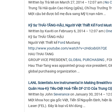
Written by Trà Mi on March 27, 2014 – 12:07 am |
No 
Trung Tá Hải quân Cao Hùng (giữa), Chỉ huy Trưởng 
Một cậu bé được bố mẹ đưa sang Mỹ tị nạn năm …
Kỹ Sư THÁI-TĂNG-HẬU, Người Việt Thiết Kế Ford Mus
Written by Kaviti on February 6, 2014 – 12:07 am |
One
Kỹ Sư THÁI-TĂNG-HẬU
Người Việt Thiết kế
Ford
Mustang
http://www.youtube.com/watch?
v=zHdcxbGh7QE
HAU THAI-TANG
GROUP VICE PRESIDENT,
GLOBAL PURCHASING
, F
Hau Thai-Tang was appointed group vice president, Gl
global purchasing organization …
LANL Scientists Are Instrumental In Making Breakthro
Quân Hoa-Kỳ Tiêu-Diệt Hoả-Tiễn DF-21D Của Trung C
Written by John
Severance
on January 30, 2014 – 12:
Một khoa học gia gốc Việt, Tiến Sĩ Nguyễn Định, hiện l
Laser (FEL). Đây là loại vũ khí dùng …