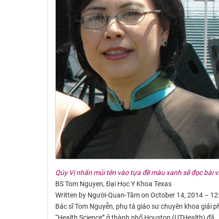
Qúy Vị nhấn mủi tên vào tựa đề màu xanh sẽ đọc bài v
BS Tom Nguyen, Đại Học Y Khoa Texas
Written by Người-Quan-Tâm on October 14, 2014 – 12
Bác sĩ Tom Nguyễn, phụ tá giáo sư chuyên khoa giải ph
“Health Science” ở thành phố Houston (UTHealth) đã 