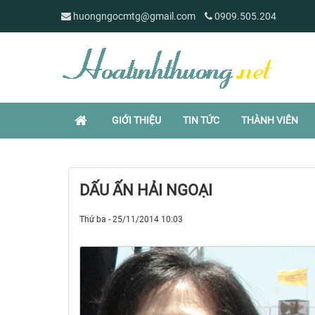
huongngocmtg@gmail.com
0909.505.204
GIỚI THIỆU
TIN TỨC
THÀNH VIÊN
DẤU ẤN HẢI NGOẠI
Thứ ba - 25/11/2014 10:03