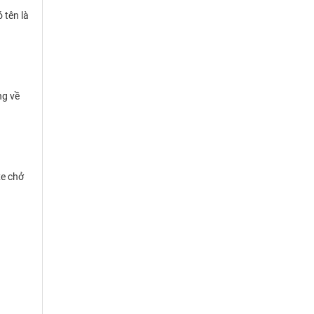
 tên là
ng về
xe chở