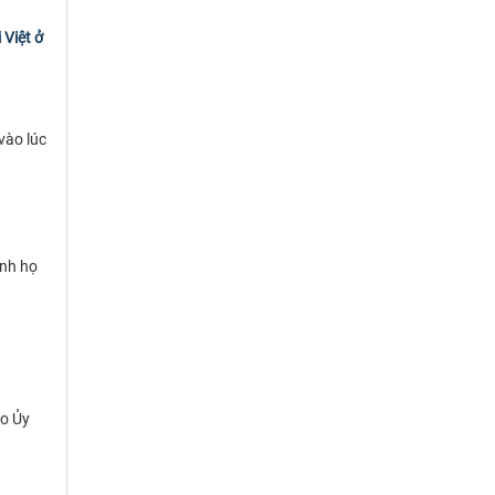
Việt ở
vào lúc
ính họ
ào Ủy