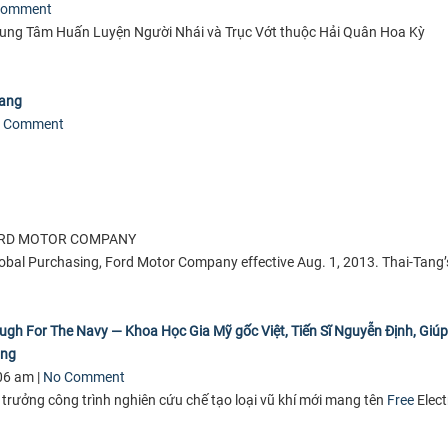
Comment
Trung Tâm Huấn Luyện Người Nhái và Trục Vớt thuộc Hải Quân Hoa Kỳ
tang
 Comment
ORD MOTOR COMPANY
obal Purchasing, Ford Motor Company effective Aug. 1, 2013. Thai-Tang’
ugh For The Navy — Khoa Học Gia Mỹ gốc Việt, Tiến Sĩ Nguyễn Định, Giúp
ộng
06 am |
No Comment
à trưởng công trình nghiên cứu chế tạo loại vũ khí mới mang tên
Free
Elect