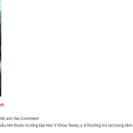
iết
:06 am |
No Comment
ẫu tim thuộc trường Đại Học Y Khoa Texas, y sĩ thường trú tại trung tâm
…