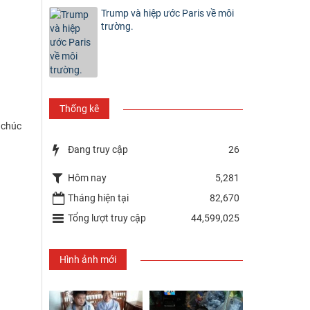
Trump và hiệp ước Paris về môi
trường.
Thống kê
i chúc
Đang truy cập
26
Hôm nay
5,281
Tháng hiện tại
82,670
Tổng lượt truy cập
44,599,025
Hình ảnh mới