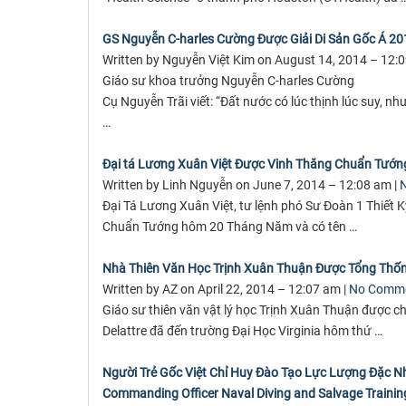
GS Nguyễn C-harles Cường Được Giải Di Sản Gốc Á 20
Written by Nguyễn Việt Kim on August 14, 2014 – 12:
Giáo sư khoa trưởng Nguyễn C-harles Cường
Cụ Nguyễn Trãi viết: “Đất nước có lúc thịnh lúc suy, n
…
Đại tá Lương Xuân Việt Được Vinh Thăng Chuẩn Tướng — 
Written by Linh Nguyễn on June 7, 2014 – 12:08 am |
Đại Tá Lương Xuân Việt, tư lệnh phó Sư Đoàn 1 Thiết
Chuẩn Tướng hôm 20 Tháng Năm và có tên …
Nhà Thiên Văn Học Trịnh Xuân Thuận Được Tổng Thốn
Written by AZ on April 22, 2014 – 12:07 am |
No Comm
Giáo sư thiên văn vật lý học Trịnh Xuân Thuận được c
Delattre đã đến trường Đại Học Virginia hôm thứ …
Người Trẻ Gốc Việt Chỉ Huy Đào Tạo Lực Lượng Đặc 
Commanding Officer Naval Diving and Salvage Trainin