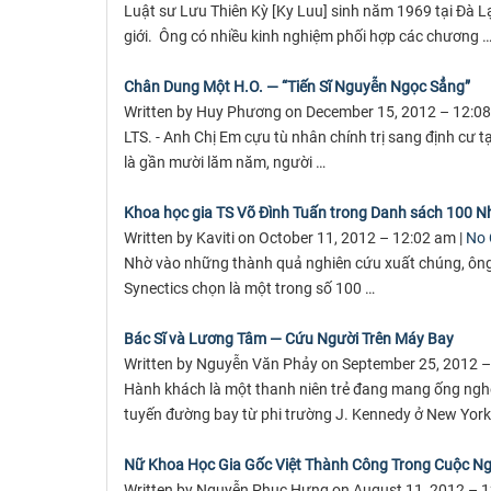
Luật sư Lưu Thiên Kỳ [Ky Luu] sinh năm 1969 tại Đà Lạ
giới. Ông có nhiều kinh nghiệm phối hợp các chương 
Chân Dung Một H.O. — “Tiến Sĩ Nguyễn Ngọc Sẳng”
Written by Huy Phương on December 15, 2012 – 12:08
LTS. - Anh Chị Em cựu tù nhân chính trị sang định cư 
là gần mười lăm năm, người …
Khoa học gia TS Võ Đình Tuấn trong Danh sách 100 Nh
Written by Kaviti on October 11, 2012 – 12:02 am |
No
Nhờ vào những thành quả nghiên cứu xuất chúng, ông V
Synectics chọn là một trong số 100 …
Bác Sĩ và Lương Tâm — Cứu Người Trên Máy Bay
Written by Nguyễn Văn Phảy on September 25, 2012 –
Hành khách là một thanh niên trẻ đang mang ống ngh
tuyến đường bay từ phi trường J. Kennedy ở New York
Nữ Khoa Học Gia Gốc Việt Thành Công Trong Cuộc Ng
Written by Nguyễn Phục Hưng on August 11, 2012 – 1