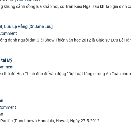
g khung cảnh đồng lúa khắp nơi, cô Trần Kiều Nga, sau khi lập gia đình có
iệt, Lưu Lệ Hằng [Dr Jane Luu]
 Comment
ớng danh người đạt Giải Shaw Thiên văn học 2012 là Giáo sư Lưu Lệ Hằ
s tại Mỹ
omment
đến thủ đô Hoa Thịnh đốn để vận động “Dự Luật tăng cường An Toàn cho 
ần
Comment
ần
e Pacific (Punchbowl) Honolulu, Hawaii, Ngày 27-5-2012