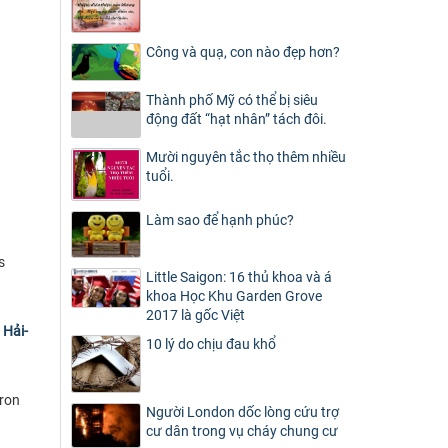
Công và quạ, con nào đẹp hơn?
Thành phố Mỹ có thể bị siêu
động đất “hạt nhân” tách đôi.
Mười nguyên tắc thọ thêm nhiều
tuổi.
Làm sao để hạnh phúc?
s
Little Saigon: 16 thủ khoa và á
khoa Học Khu Garden Grove
2017 là gốc Việt
 Hải-
10 lý do chịu đau khổ
ron
Người London dốc lòng cứu trợ
cư dân trong vụ cháy chung cư