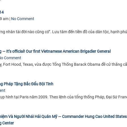
14
09 am |
No Comment
hưng nhân tài đời nào cũng có”. Lưu tâm đến tiền đồ của dân tộc, hạnh ph
It’s official! Our first Vietnamese American Brigadier General
No Comment
 Kỵ, Fort Hood, Texas, vừa được Tổng Thống Barack Obama đề cử thăng c
g Pháp Tặng Bắc Đẩu Bội Tinh
ent
hụp hình tại Paris năm 2009. Theo lệnh của tổng thống Pháp, Đại Sứ Fran
Nhiệm Và Người Nhái Hải Quân Mỹ — Commander Hung Cao United States
g Center