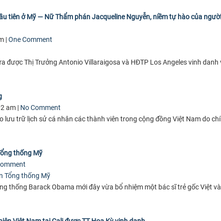
ầu tiên ở Mỹ — Nữ Thẩm phán Jacqueline Nguyễn, niềm tự hào của người 
m |
One Comment
được Thị Trưởng Antonio Villaraigosa và HÐTP Los Angeles vinh danh 
g
02 am |
No Comment
o lưu trữ lịch sử cá nhân các thành viên trong cộng đồng Việt Nam do ch
 Tổng thống Mỹ
Comment
Tổng thống Barack Obama mới đây vừa bổ nhiệm một bác sĩ trẻ gốc Việt v