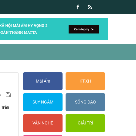
Mái Ấm
KT-XH
SUY NGẪM
SỐNG ĐẠO
 Trên
VĂN NGHỆ
GIẢI TRÍ