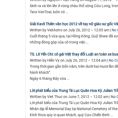
Sinh ra và lớn lên ở vùng châu thổ sông Cửu Long, tron
Tara VanToai, luôn có …
Giải Kavli Thiên văn học 2012 về tay nữ giáo sư gốc V
Written by VietAstro on July 26, 2012 – 12:05 am |
No
Cuối tháng 5 vừa qua, tại Hồng Kông, Quỹ Shaw đã xư
những đóng góp của cô trong việc …
TS. Lê Yến Chi: cô gái Việt thay đổi Luật an toàn xe bu
Written by Hiền Vy on July 26, 2012 – 12:04 am |
No C
Trong thời gian gần bốn năm, trên dưới hai mươi lần 
hành khách”.
Ngày 6 tháng Bảy vừa …
Lời phát biểu của Trung Tá Lục Quân Hoa Kỳ Julian Tr
Written by Viet Thuc on June 7, 2012 – 12:02 am |
No 
Lời phát biểu của Trung Tá Lục Quân Hoa Kỳ Julian Tr
Nhân dịp lễ Memorial Day tại National Cemetery of th
Kính thưa qúy vị quan khách, quý Cựu Chiến Binh …