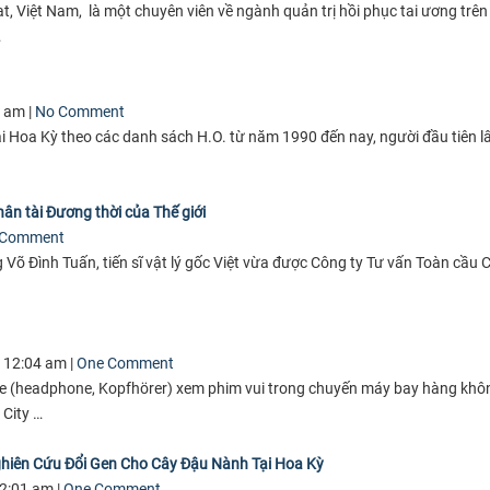
t, Việt Nam, là một chuyên viên về ngành quản trị hồi phục tai ương trên
…
 am |
No Comment
tại Hoa Kỳ theo các danh sách H.O. từ năm 1990 đến nay, người đầu tiên l
ân tài Đương thời của Thế giới
 Comment
õ Đình Tuấn, tiến sĩ vật lý gốc Việt vừa được Công ty Tư vấn Toàn cầu 
 12:04 am |
One Comment
e (headphone, Kopfhörer) xem phim vui trong chuyến máy bay hàng khô
 City …
hiên Cứu Đổi Gen Cho Cây Đậu Nành Tại Hoa Kỳ
2:01 am |
One Comment