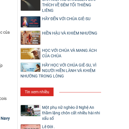
THÍCH VỀ ĐÊM TỐI THIÊNG
LIÊNG
HÃY ĐẾN VỚI CHÚA GIÊ-SU
úc của
HIỀN HẬU VÀ KHIÊM NHƯỜNG
HỌC VỚI CHÚA VÀ MANG ÁCH
CỦA CHÚA
HÃY HỌC VỚI CHÚA GIÊ-SU, VÌ
ấp
NGƯỜI HIỀN LÀNH VÀ KHIÊM
NHƯỜNG TRONG LÒNG
Tin xem nhiều
cois
Một phụ nữ nghèo ở Nghệ An
thầm lặng chôn cất nhiều hài nhi
xấu số
 Navy
Lẽ Đời .