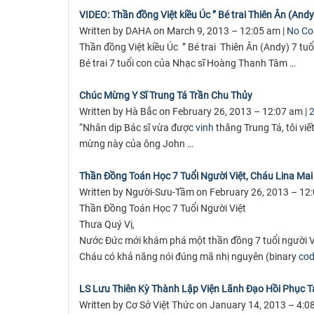
VIDEO: Thần đồng Việt kiều Úc ” Bé trai Thiên Ân (And
Written by DAHA on March 9, 2013 – 12:05 am |
No C
Thần đồng Việt kiều Úc ” Bé trai Thiên Ân (Andy) 7 t
Bé trai 7 tuổi con của Nhạc sĩ Hoàng Thanh Tâm …
Chúc Mừng Y Sĩ Trung Tá Trần Chu Thủy
Written by Hà Bắc on February 26, 2013 – 12:07 am |
“Nhân dịp Bác sĩ vừa được
vinh
thăng Trung Tá, tôi viế
mừng này của ông John …
Thần Đồng Toán Học 7 Tuổi Người Việt, Cháu Lina Ma
Written by Người-Sưu-Tầm on February 26, 2013 – 12
Thần Đồng Toán Học 7 Tuổi Người Việt
Thưa Quý Vị,
Nước Đức mới khám phá một thần đồng 7 tuổi người V
Cháu có khả năng nói đúng mã nhị nguyên (binary
co
LS Lưu Thiên Kỳ Thành Lập Viện Lãnh Đạo Hồi Phục T
Written by Cơ Sở Việt Thức on January 14, 2013 – 4:0