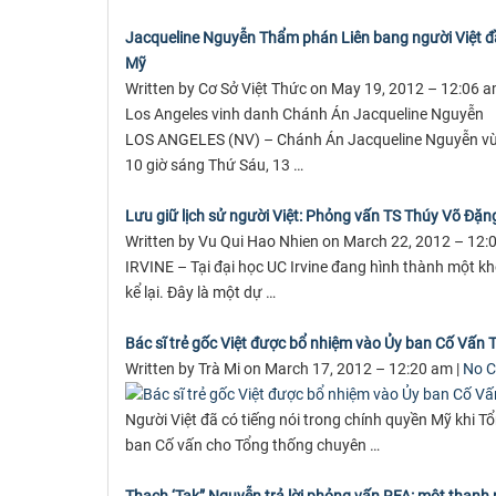
Jacqueline Nguyễn Thẩm phán Liên bang người Việt đ
Mỹ
Written by Cơ Sở Việt Thức on May 19, 2012 – 12:06 a
Los Angeles vinh danh Chánh Án Jacqueline Nguyễn
LOS ANGELES (NV) – Chánh Án Jacqueline Nguyễn vừa 
10 giờ sáng Thứ Sáu, 13 …
Lưu giữ lịch sử người Việt: Phỏng vấn TS Thúy Võ Ðặn
Written by Vu Qui Hao Nhien on March 22, 2012 – 12:
IRVINE – Tại đại học UC Irvine đang hình thành một kh
kể lại. Ðây là một dự …
Bác sĩ trẻ gốc Việt được bổ nhiệm vào Ủy ban Cố Vấn
Written by Trà Mi on March 17, 2012 – 12:20 am |
No 
Người Việt đã có tiếng nói trong chính quyền Mỹ khi 
ban Cố vấn cho Tổng thống chuyên …