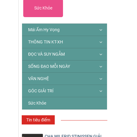
Sức Khỏe
Mái Ấm Hy Vọng
THÔNG TIN KT-XH
ĐỌC VÀ SUY NGẪM
SỐNG ĐẠO MỖI NGÀY
VĂN NGHỆ
GÓC GIẢI TRÍ
Sức Khỏe
Tin tiêu điểm
CHA WILFRID STINISSEN GIẢI