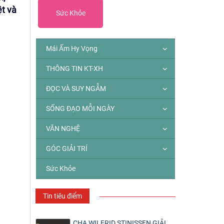
ệt và
Sức Khỏe
Mái Ấm Hy Vọng
THÔNG TIN KT-XH
ĐỌC VÀ SUY NGẪM
SỐNG ĐẠO MỖI NGÀY
VĂN NGHỆ
GÓC GIẢI TRÍ
Sức Khỏe
Tin tiêu điểm
CHA WILFRID STINISSEN GIẢI