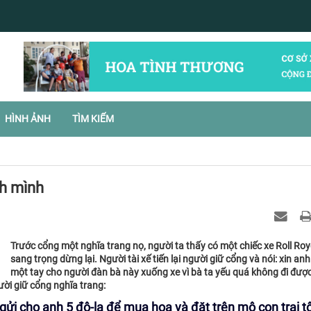
HÌNH ẢNH
TÌM KIẾM
nh mình
Trước cổng một nghĩa trang nọ, người ta thấy có một chiếc xe Roll Ro
sang trọng dừng lại. Người tài xế tiến lại người giữ cổng và nói: xin anh
một tay cho người đàn bà này xuống xe vì bà ta yếu quá không đi đượ
gười giữ cổng nghĩa trang:
 gửi cho anh 5 đô-la để mua hoa và đặt trên mộ con trai tô