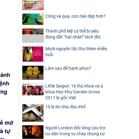
Công và quạ, con nào đẹp hơn?
Thành phố Mỹ có thể bị siêu
động đất “hạt nhân” tách đôi.
Mười nguyên tắc thọ thêm nhiều
tuổi.
Làm sao để hạnh phúc?
cánh
bệnh
Little Saigon: 16 thủ khoa và á
ững
khoa Học Khu Garden Grove
2017 là gốc Việt
10 lý do chịu đau khổ
xế mở
Người London dốc lòng cứu trợ
à tự
cư dân trong vụ cháy chung cư