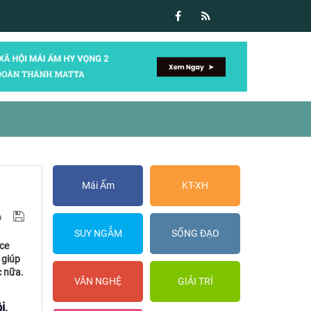
Mái Ấm
KT-XH
SUY NGẪM
SỐNG ĐẠO
yce
 giúp
c nữa.
VĂN NGHỆ
GIẢI TRÍ
i,