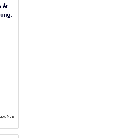
iết
sống.
gọc Nga