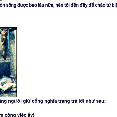
còn sống được bao lâu nữa, nên tôi đến đây để chào từ bi
g người giữ cổng nghĩa trang trả lời như sau:
àm công việc ấy!