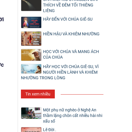
THÍCH VỀ ĐÊM TỐI THIÊNG
LIÊNG
ời
HÃY ĐẾN VỚI CHÚA GIÊ-SU
HIỀN HẬU VÀ KHIÊM NHƯỜNG
HỌC VỚI CHÚA VÀ MANG ÁCH
CỦA CHÚA
ợc
HÃY HỌC VỚI CHÚA GIÊ-SU, VÌ
NGƯỜI HIỀN LÀNH VÀ KHIÊM
NHƯỜNG TRONG LÒNG
Tin xem nhiều
Một phụ nữ nghèo ở Nghệ An
thầm lặng chôn cất nhiều hài nhi
xấu số
Lẽ Đời .