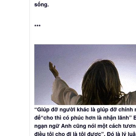
sống.
***
“Giúp đỡ người khác là giúp đỡ chính
đế“cho thì có phúc hơn là nhận lãnh” B
ngạn ngữ Anh cũng nói một cách tương tự:
điều tôi cho đi là tôi được”. Đó là lý l