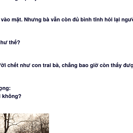
 vào mặt. Nhưng bà vẫn còn đủ bình tĩnh hỏi lại ngư
 như thế?
gười chết như con trai bà, chẳng bao giờ còn thấy đư
iọng:
ôi không?