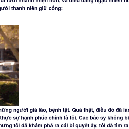
ui tươi nhanh nhẹn hơn, và điều đáng ngạc nhiên h
gười thanh niên giữ cổng:
hững người già lão, bệnh tật. Quả thật, điều đó đã l
hực sự hạnh phúc chính là tôi. Cac bác sỹ không bi
ưng tôi đã khám phá ra cái bí quyết ấy, tôi đã tìm ra