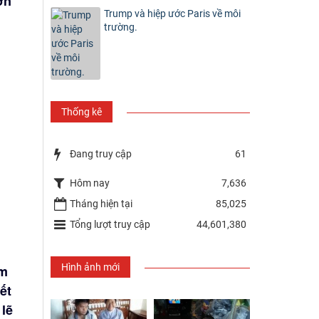
ơn
Trump và hiệp ước Paris về môi
trường.
Thống kê
Đang truy cập
61
Hôm nay
7,636
Tháng hiện tại
85,025
Tổng lượt truy cập
44,601,380
Hình ảnh mới
àm
ết
 lẽ