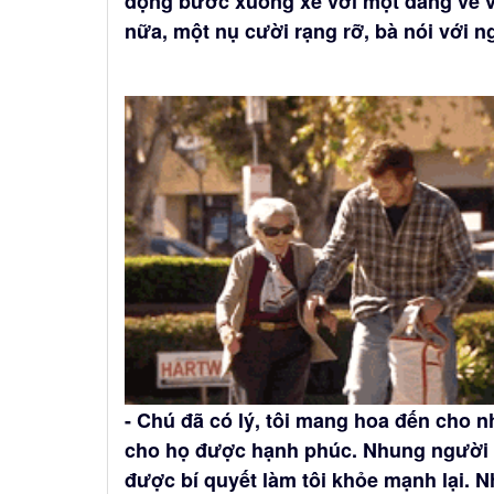
động bước xuống xe với một dáng vẻ v
nữa, một nụ cười rạng rỡ, bà nói với n
- Chú đã có lý, tôi mang hoa đến cho n
cho họ được hạnh phúc. Nhung người t
được bí quyết làm tôi khỏe mạnh lại. Nh