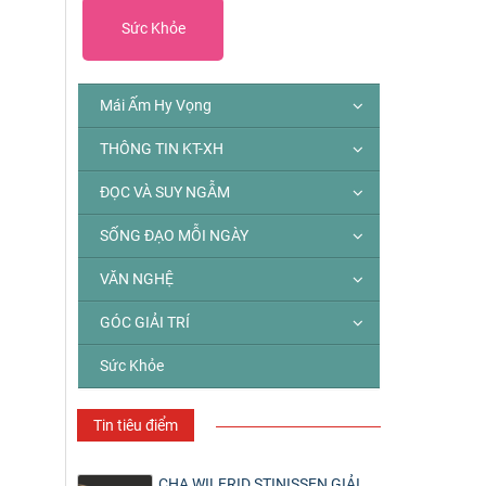
Sức Khỏe
Mái Ấm Hy Vọng
THÔNG TIN KT-XH
ĐỌC VÀ SUY NGẪM
SỐNG ĐẠO MỖI NGÀY
VĂN NGHỆ
GÓC GIẢI TRÍ
Sức Khỏe
Tin tiêu điểm
CHA WILFRID STINISSEN GIẢI