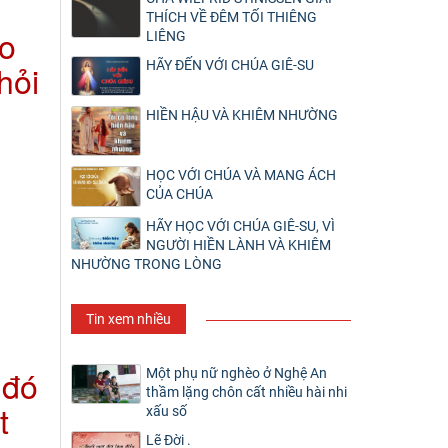
g
THÍCH VỀ ĐÊM TỐI THIÊNG
ào
LIÊNG
HÃY ĐẾN VỚI CHÚA GIÊ-SU
hỏi
HIỀN HẬU VÀ KHIÊM NHƯỜNG
HỌC VỚI CHÚA VÀ MANG ÁCH
CỦA CHÚA
HÃY HỌC VỚI CHÚA GIÊ-SU, VÌ
NGƯỜI HIỀN LÀNH VÀ KHIÊM
NHƯỜNG TRONG LÒNG
Tin xem nhiều
 đó
Một phụ nữ nghèo ở Nghệ An
thầm lặng chôn cất nhiều hài nhi
t
xấu số
Lẽ Đời .