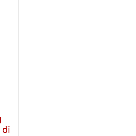
g
 đi