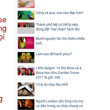
g
Công và quạ, con nào đẹp hơn?
se
ng
Thành phố Mỹ có thể bị siêu
động đất “hạt nhân” tách đôi.
ọi
Mười nguyên tắc thọ thêm nhiều
tuổi.
Làm sao để hạnh phúc?
Little Saigon: 16 thủ khoa và á
khoa Học Khu Garden Grove
2017 là gốc Việt
10 lý do chịu đau khổ
g
Người London dốc lòng cứu trợ
cư dân trong vụ cháy chung cư