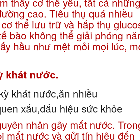
m thấy cơ thê yếu, tất cả nhữn
đường cao. Tiêu thụ quá nhiều
ơ thể lưu trữ và hấp thụ gluco
tế bào không thể giải phóng nă
ấy hầu như mệt mỏi mọi lúc, m
ỳ khát nước.
nguyên nhân gây mất nước. Tron
ị mất nước và gửi tín hiệu đến