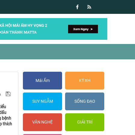
Mái Ấm
KT-XH
SUY NGẪM
SỐNG ĐẠO
tiểu
 dấu
g bệnh
VĂN NGHỆ
GIẢI TRÍ
p thích