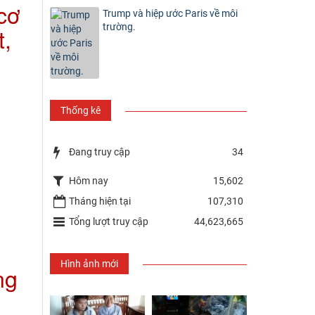
cơ
Trump và hiệp ước Paris về môi
trường.
t,
Thống kê
Đang truy cập
34
Hôm nay
15,602
Tháng hiện tại
107,310
Tổng lượt truy cập
44,623,665
Hình ảnh mới
ng