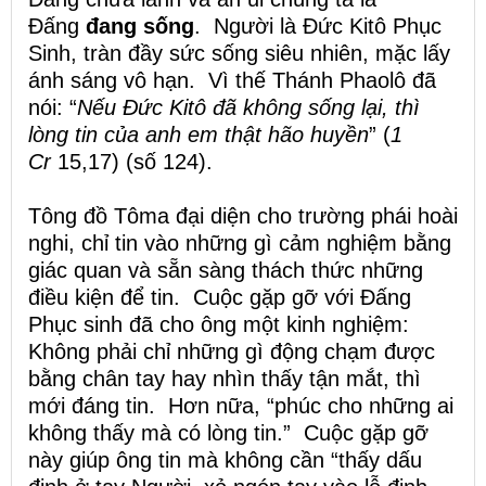
Đấng
đang sống
. Người là Đức Kitô Phục
Sinh, tràn đầy sức sống siêu nhiên, mặc lấy
ánh sáng vô hạn. Vì thế Thánh Phaolô đã
nói: “
Nếu Đức Kitô đã không sống lại, thì
lòng tin của anh em thật hão huyền
” (
1
Cr
15,17) (số 124).
Tông đồ Tôma đại diện cho trường phái hoài
nghi, chỉ tin vào những gì cảm nghiệm bằng
giác quan và sẵn sàng thách thức những
điều kiện để tin. Cuộc gặp gỡ với Đấng
Phục sinh đã cho ông một kinh nghiệm:
Không phải chỉ những gì động chạm được
bằng chân tay hay nhìn thấy tận mắt, thì
mới đáng tin. Hơn nữa, “phúc cho những ai
không thấy mà có lòng tin.” Cuộc gặp gỡ
này giúp ông tin mà không cần “thấy dấu