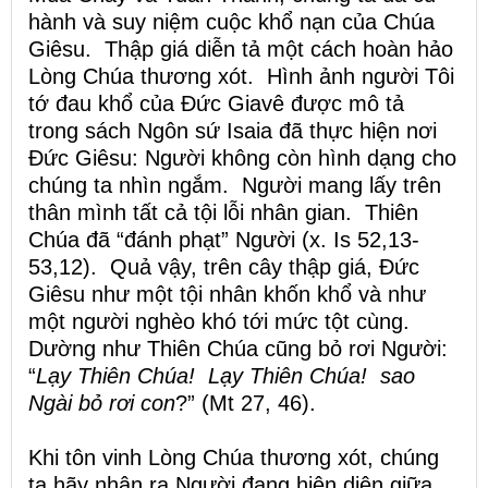
hành và suy niệm cuộc khổ nạn của Chúa
Giêsu. Thập giá diễn tả một cách hoàn hảo
Lòng Chúa thương xót. Hình ảnh người Tôi
tớ đau khổ của Đức Giavê được mô tả
trong sách Ngôn sứ Isaia đã thực hiện nơi
Đức Giêsu: Người không còn hình dạng cho
chúng ta nhìn ngắm. Người mang lấy trên
thân mình tất cả tội lỗi nhân gian. Thiên
Chúa đã “đánh phạt” Người (x. Is 52,13-
53,12). Quả vậy, trên cây thập giá, Đức
Giêsu như một tội nhân khốn khổ và như
một người nghèo khó tới mức tột cùng.
Dường như Thiên Chúa cũng bỏ rơi Người:
“
Lạy Thiên Chúa! Lạy Thiên Chúa! sao
Ngài bỏ rơi con
?” (Mt 27, 46).
Khi tôn vinh Lòng Chúa thương xót, chúng
ta hãy nhận ra Người đang hiện diện giữa