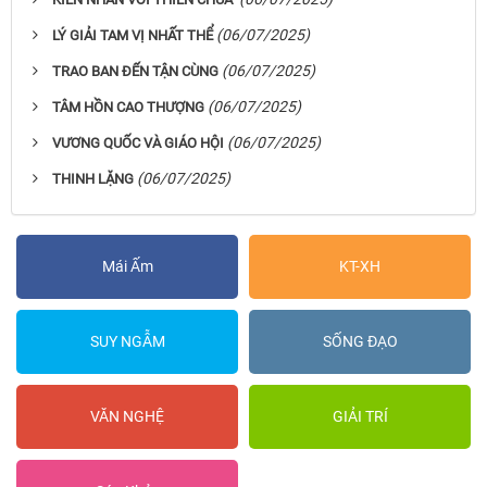
(06/07/2025)
LÝ GIẢI TAM VỊ NHẤT THỂ
(06/07/2025)
TRAO BAN ĐẾN TẬN CÙNG
(06/07/2025)
TÂM HỒN CAO THƯỢNG
(06/07/2025)
VƯƠNG QUỐC VÀ GIÁO HỘI
(06/07/2025)
THINH LẶNG
Mái Ấm
KT-XH
SUY NGẪM
SỐNG ĐẠO
VĂN NGHỆ
GIẢI TRÍ