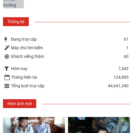
Thống kê
Đang truy cập
61
Máy chủ tìm kiếm
1
Khách viếng thăm
60
Hôm nay
7,443
Tháng hiện tại
124,985
Tổng lượt truy cập
44,641,340
Hình ảnh mới