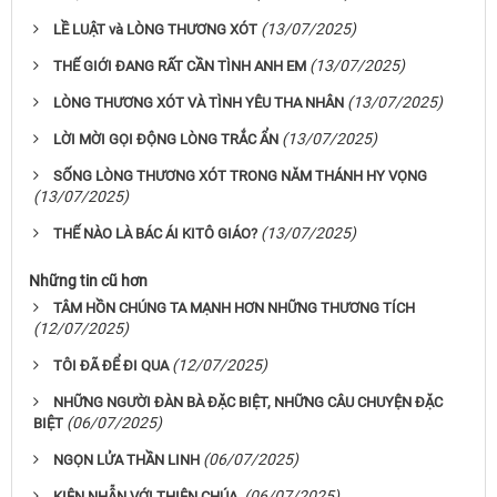
(13/07/2025)
LỀ LUẬT và LÒNG THƯƠNG XÓT
(13/07/2025)
THẾ GIỚI ĐANG RẤT CẦN TÌNH ANH EM
(13/07/2025)
LÒNG THƯƠNG XÓT VÀ TÌNH YÊU THA NHÂN
(13/07/2025)
LỜI MỜI GỌI ĐỘNG LÒNG TRẮC ẨN
SỐNG LÒNG THƯƠNG XÓT TRONG NĂM THÁNH HY VỌNG
(13/07/2025)
(13/07/2025)
THẾ NÀO LÀ BÁC ÁI KITÔ GIÁO?
Những tin cũ hơn
TÂM HỒN CHÚNG TA MẠNH HƠN NHỮNG THƯƠNG TÍCH
(12/07/2025)
(12/07/2025)
TÔI ĐÃ ĐỂ ĐI QUA
NHỮNG NGƯỜI ĐÀN BÀ ĐẶC BIỆT, NHỮNG CÂU CHUYỆN ĐẶC
(06/07/2025)
BIỆT
(06/07/2025)
NGỌN LỬA THẦN LINH
(06/07/2025)
KIÊN NHẪN VỚI THIÊN CHÚA