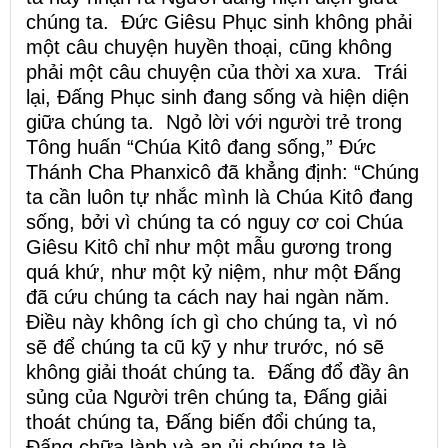
chúng ta. Đức Giêsu Phục sinh không phải
một câu chuyện huyền thoại, cũng không
phải một câu chuyện của thời xa xưa. Trái
lại, Đấng Phục sinh đang sống và hiện diện
giữa chúng ta. Ngỏ lời với người trẻ trong
Tông huấn “Chúa Kitô đang sống,” Đức
Thánh Cha Phanxicô đã khẳng định: “Chúng
ta cần luôn tự nhắc mình là Chúa Kitô đang
sống, bởi vì chúng ta có nguy cơ coi Chúa
Giêsu Kitô chỉ như một mẫu gương trong
quá khứ, như một kỷ niệm, như một Đấng
đã cứu chúng ta cách nay hai ngàn năm.
Điều này không ích gì cho chúng ta, vì nó
sẽ để chúng ta cũ kỹ y như trước, nó sẽ
không giải thoát chúng ta. Đấng đổ đầy ân
sủng của Người trên chúng ta, Đấng giải
thoát chúng ta, Đấng biến đổi chúng ta,
Đấng chữa lành và an ủi chúng ta là