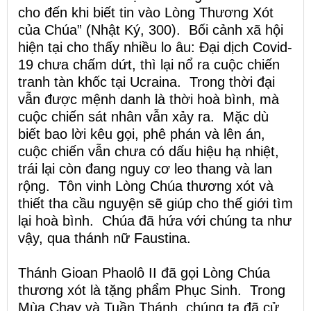
cho đến khi biết tin vào Lòng Thương Xót
của Chúa” (Nhật Ký, 300). Bối cảnh xã hội
hiện tại cho thấy nhiều lo âu: Đại dịch Covid-
19 chưa chấm dứt, thì lại nổ ra cuộc chiến
tranh tàn khốc tại Ucraina. Trong thời đại
vẫn được mệnh danh là thời hoà bình, mà
cuộc chiến sát nhân vẫn xảy ra. Mặc dù
biết bao lời kêu gọi, phê phán và lên án,
cuộc chiến vẫn chưa có dấu hiệu hạ nhiệt,
trái lại còn đang nguy cơ leo thang và lan
rộng. Tôn vinh Lòng Chúa thương xót và
thiết tha cầu nguyện sẽ giúp cho thế giới tìm
lại hoà bình. Chúa đã hứa với chúng ta như
vậy, qua thánh nữ Faustina.
Thánh Gioan Phaolô II đã gọi Lòng Chúa
thương xót là tặng phẩm Phục Sinh. Trong
Mùa Chay và Tuần Thánh, chúng ta đã cử