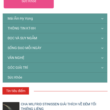
Sức Khỏe
Mái Ấm Hy Vọng
THÔNG TIN KT-XH
ĐỌC VÀ SUY NGẪM
SỐNG ĐẠO MỖI NGÀY
VĂN NGHỆ
GÓC GIẢI TRÍ
Sức Khỏe
Tin tiêu điểm
CHA WILFRID STINISSEN GIẢI THÍCH VỀ ĐÊM TỐI
THIÊNG LIÊNG