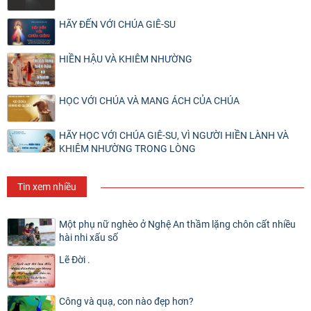
HÃY ĐẾN VỚI CHÚA GIÊ-SU
HIỀN HẬU VÀ KHIÊM NHƯỜNG
HỌC VỚI CHÚA VÀ MANG ÁCH CỦA CHÚA
HÃY HỌC VỚI CHÚA GIÊ-SU, VÌ NGƯỜI HIỀN LÀNH VÀ
KHIÊM NHƯỜNG TRONG LÒNG
Tin xem nhiều
Một phụ nữ nghèo ở Nghệ An thầm lặng chôn cất nhiều
hài nhi xấu số
Lẽ Đời .
Công và quạ, con nào đẹp hơn?