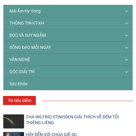
Mái Ấm Hy Vọng
THÔNG TIN KT-XH
ĐỌC VÀ SUY NGẪM
SỐNG ĐẠO MỖI NGÀY
VĂN NGHỆ
GÓC GIẢI TRÍ
Sức Khỏe
Tin tiêu điểm
CHA WILFRID STINISSEN GIẢI THÍCH VỀ ĐÊM TỐI
THIÊNG LIÊNG
HÃY ĐẾN VỚI CHÚA GIÊ-SU