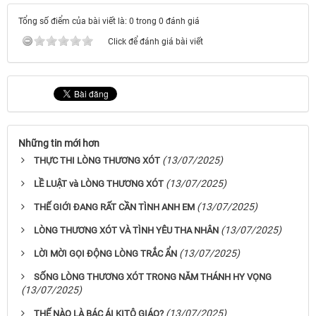
Tổng số điểm của bài viết là: 0 trong 0 đánh giá
Click để đánh giá bài viết
Những tin mới hơn
(13/07/2025)
THỰC THI LÒNG THƯƠNG XÓT
(13/07/2025)
LỀ LUẬT và LÒNG THƯƠNG XÓT
(13/07/2025)
THẾ GIỚI ĐANG RẤT CẦN TÌNH ANH EM
(13/07/2025)
LÒNG THƯƠNG XÓT VÀ TÌNH YÊU THA NHÂN
(13/07/2025)
LỜI MỜI GỌI ĐỘNG LÒNG TRẮC ẨN
SỐNG LÒNG THƯƠNG XÓT TRONG NĂM THÁNH HY VỌNG
(13/07/2025)
(13/07/2025)
THẾ NÀO LÀ BÁC ÁI KITÔ GIÁO?