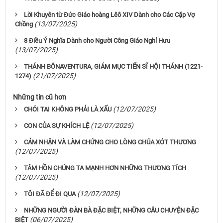
Lời Khuyên từ Đức Giáo hoàng Lêô XIV Dành cho Các Cặp Vợ
(13/07/2025)
Chồng
8 Điều Ý Nghĩa Dành cho Người Công Giáo Nghỉ Hưu
(13/07/2025)
THÁNH BÔNAVENTURA, GIÁM MỤC TIẾN SĨ HỘI THÁNH (1221-
(21/07/2025)
1274)
Những tin cũ hơn
(12/07/2025)
CHÓI TAI KHÔNG PHẢI LÀ XẤU
(12/07/2025)
CON CỦA SỰ KHÍCH LỆ
CẢM NHẬN VÀ LÀM CHỨNG CHO LÒNG CHÚA XÓT THƯƠNG
(12/07/2025)
TÂM HỒN CHÚNG TA MẠNH HƠN NHỮNG THƯƠNG TÍCH
(12/07/2025)
(12/07/2025)
TÔI ĐÃ ĐỂ ĐI QUA
NHỮNG NGƯỜI ĐÀN BÀ ĐẶC BIỆT, NHỮNG CÂU CHUYỆN ĐẶC
(06/07/2025)
BIỆT