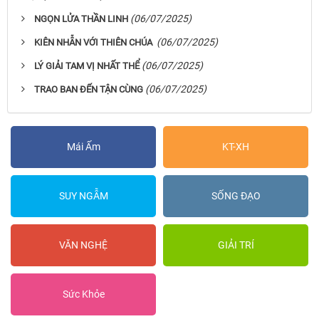
(06/07/2025)
NGỌN LỬA THẦN LINH
(06/07/2025)
KIÊN NHẪN VỚI THIÊN CHÚA
(06/07/2025)
LÝ GIẢI TAM VỊ NHẤT THỂ
(06/07/2025)
TRAO BAN ĐẾN TẬN CÙNG
Mái Ấm
KT-XH
SUY NGẪM
SỐNG ĐẠO
VĂN NGHỆ
GIẢI TRÍ
Sức Khỏe