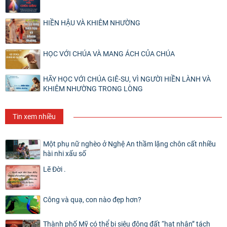
HIỀN HẬU VÀ KHIÊM NHƯỜNG
HỌC VỚI CHÚA VÀ MANG ÁCH CỦA CHÚA
HÃY HỌC VỚI CHÚA GIÊ-SU, VÌ NGƯỜI HIỀN LÀNH VÀ
KHIÊM NHƯỜNG TRONG LÒNG
Tin xem nhiều
Một phụ nữ nghèo ở Nghệ An thầm lặng chôn cất nhiều
hài nhi xấu số
Lẽ Đời .
Công và quạ, con nào đẹp hơn?
Thành phố Mỹ có thể bị siêu động đất “hạt nhân” tách