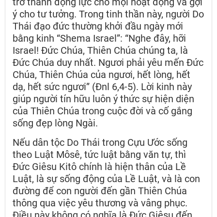
trở thành động lực cho mọi hoạt động và gợi
ý cho tư tưởng. Trong tinh thần này, người Do
Thái đạo đức thường khởi đầu ngày mới
bằng kinh “Shema Israel”: “Nghe đây, hỡi
Israel! Đức Chúa, Thiên Chúa chúng ta, là
Đức Chúa duy nhất. Ngươi phải yêu mến Đức
Chúa, Thiên Chúa của ngươi, hết lòng, hết
dạ, hết sức ngươi” (Đnl 6,4-5). Lời kinh này
giúp người tín hữu luôn ý thức sự hiện diện
của Thiên Chúa trong cuộc đời và cố gắng
sống đẹp lòng Ngài.
Nếu dân tộc Do Thái trong Cựu Ước sống
theo Luật Môsê, tức luật bằng văn tự, thì
Đức Giêsu Kitô chính là hiện thân của Lề
Luật, là sự sống động của Lề Luật, và là con
đường để con người đến gần Thiên Chúa
thông qua việc yêu thương và vâng phục.
Điều này không có nghĩa là Đức Giêsu đến