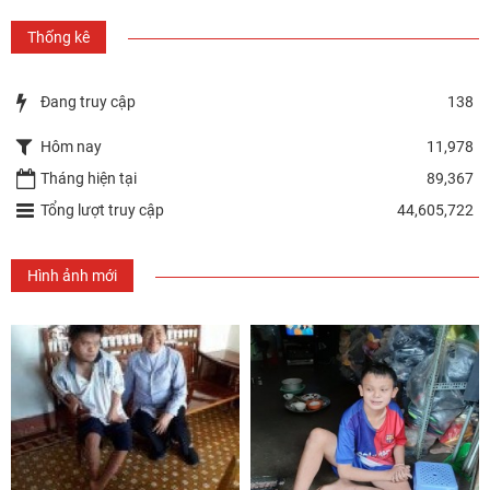
Thống kê
Đang truy cập
138
Hôm nay
11,978
Tháng hiện tại
89,367
Tổng lượt truy cập
44,605,722
Hình ảnh mới