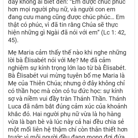
đây không ai biết đến: “Em được chúc phúc
hơn mọi người phụ nữ, và người con em
đang cưu mang cũng được chúc phúc… Em
thật có phúc, vì đã tin rằng Chúa sẽ thực
hiện những gì Ngài đã nói với em” (Lc 1: 42,
45).
Mẹ Maria cảm thấy thế nào khi nghe những
lời bà Êlisabét nói với Mẹ? Mẹ đã cảm
nghiệm sự kính trọng lớn lao từ bà Êlisabét.
Bà Êlisabét vui mừng tuyên bố mẹ Maria là
Mẹ của Thiên Chúa; nhưng ở đây không chỉ
có thần học mà còn có tu đức học: sự kính
sợ và niềm vui đầy tràn Thánh Thần. Thánh
Luca đã nắm bắt đúng cảm xúc của khoảnh
khắc đó. Hai người phụ nữ vừa là họ hàng
vừa là bạn bè và lúc này cả hai đều chia sẻ
một mối liên hệ thậm chí còn thân thiết hơn
trước vì mỗi người đều đang mong đợi đứa