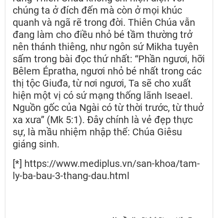
chúng ta ở đích đến mà còn ở mọi khúc
quanh và ngã rẽ trong đời. Thiên Chúa vẫn
đang làm cho điều nhỏ bé tầm thường trở
nên thánh thiêng, như ngôn sứ Mikha tuyên
sấm trong bài đọc thứ nhất: “Phần ngươi, hỡi
Bêlem Épratha, ngươi nhỏ bé nhất trong các
thị tộc Giuđa, từ nơi ngươi, Ta sẽ cho xuất
hiện một vị có sứ mạng thống lãnh Iseael.
Nguồn gốc của Ngài có từ thời trước, từ thuở
xa xưa” (Mk 5:1). Đây chính là vẻ đẹp thực
sự, là mầu nhiệm nhập thể: Chúa Giêsu
giáng sinh.
[*] https://www.mediplus.vn/san-khoa/tam-
ly-ba-bau-3-thang-dau.html