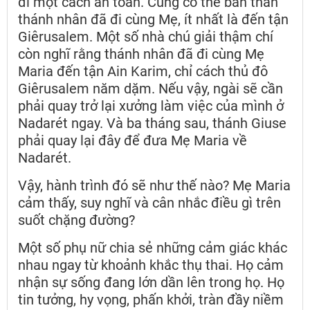
đi một cách an toàn. Cũng có thể bản thân
thánh nhân đã đi cùng Mẹ, ít nhất là đến tận
Giêrusalem. Một số nhà chú giải thậm chí
còn nghĩ rằng thánh nhân đã đi cùng Mẹ
Maria đến tận Ain Karim, chỉ cách thủ đô
Giêrusalem năm dặm. Nếu vậy, ngài sẽ cần
phải quay trở lại xưởng làm việc của mình ở
Nadarét ngay. Và ba tháng sau, thánh Giuse
phải quay lại đây để đưa Mẹ Maria về
Nadarét.
Vậy, hành trình đó sẽ như thế nào? Mẹ Maria
cảm thấy, suy nghĩ và cân nhắc điều gì trên
suốt chặng đường?
Một số phụ nữ chia sẻ những cảm giác khác
nhau ngay từ khoảnh khắc thụ thai. Họ cảm
nhận sự sống đang lớn dần lên trong họ. Họ
tin tưởng, hy vọng, phấn khởi, tràn đầy niềm