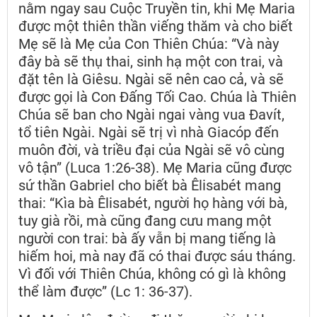
nằm ngay sau Cuộc Truyền tin, khi Mẹ Maria
được một thiên thần viếng thăm và cho biết
Mẹ sẽ là Mẹ của Con Thiên Chúa: “Và này
đây bà sẽ thụ thai, sinh hạ một con trai, và
đặt tên là Giêsu. Ngài sẽ nên cao cả, và sẽ
được gọi là Con Đấng Tối Cao. Chúa là Thiên
Chúa sẽ ban cho Ngài ngai vàng vua Đavít,
tổ tiên Ngài. Ngài sẽ trị vì nhà Giacóp đến
muôn đời, và triều đại của Ngài sẽ vô cùng
vô tận” (Luca 1:26-38). Mẹ Maria cũng được
sứ thần Gabriel cho biết bà Êlisabét mang
thai: “Kìa bà Êlisabét, người họ hàng với bà,
tuy già rồi, mà cũng đang cưu mang một
người con trai: bà ấy vẫn bị mang tiếng là
hiếm hoi, mà nay đã có thai được sáu tháng.
Vì đối với Thiên Chúa, không có gì là không
thể làm được” (Lc 1: 36-37).