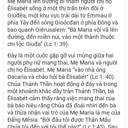
Mẹ Maria lên đường đi thăm người chị họ
Êlisabét sống ở một thị trấn trên đồi ở
Giuđêa, một khu vực trải dài từ Emmau ở
phía Tây đến sông Gioócđan ở phía Đông và
bao quanh Giêrusalem: “Bà Maria vội vã lên
đường, đến miền núi, vào một thành thuộc
chi tộc Giuđa” (Lc 1: 39).
Đây là một cuộc gặp gỡ vui mừng giữa hai
người phụ nữ mang thai, Mẹ Maria và người
chị họ Êlisabét. Mẹ Maria “vào nhà ông
Dacaria và chào hỏi bà Êlisabét” (Lc 1: 40).
Chúa Thánh Thần hoạt động ở đây và trong
một khoảnh khắc đầy tràn Thánh Thần, bà
Êlisabét cảm thấy rằng việc mang thai của
bà báo hiệu rằng Chúa đã đoái nhìn đến bà
và thừa nhận vai trò của Mẹ Maria là mẹ của
Đấng Mêsia: “Bởi đâu tôi được Thân Mẫu
Chúa tôi đến với tôi thế này?” (Lc 1:43). Sau