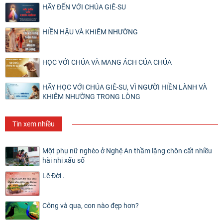
HÃY ĐẾN VỚI CHÚA GIÊ-SU
HIỀN HẬU VÀ KHIÊM NHƯỜNG
HỌC VỚI CHÚA VÀ MANG ÁCH CỦA CHÚA
HÃY HỌC VỚI CHÚA GIÊ-SU, VÌ NGƯỜI HIỀN LÀNH VÀ
KHIÊM NHƯỜNG TRONG LÒNG
Tin xem nhiều
Một phụ nữ nghèo ở Nghệ An thầm lặng chôn cất nhiều
hài nhi xấu số
Lẽ Đời .
Công và quạ, con nào đẹp hơn?