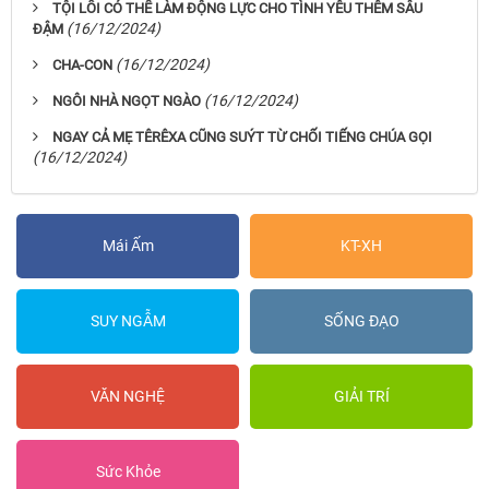
TỘI LỖI CÓ THỂ LÀM ĐỘNG LỰC CHO TÌNH YÊU THÊM SÂU
(16/12/2024)
ĐẬM
(16/12/2024)
CHA-CON
(16/12/2024)
NGÔI NHÀ NGỌT NGÀO
NGAY CẢ MẸ TÊRÊXA CŨNG SUÝT TỪ CHỐI TIẾNG CHÚA GỌI
(16/12/2024)
Mái Ấm
KT-XH
SUY NGẪM
SỐNG ĐẠO
VĂN NGHỆ
GIẢI TRÍ
Sức Khỏe