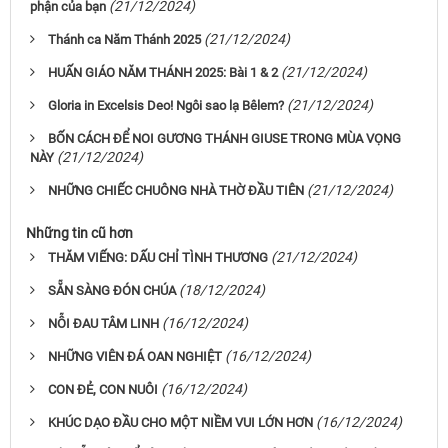
(21/12/2024)
phận của bạn
(21/12/2024)
Thánh ca Năm Thánh 2025
(21/12/2024)
HUẤN GIÁO NĂM THÁNH 2025: Bài 1 & 2
(21/12/2024)
Gloria in Excelsis Deo! Ngôi sao lạ Bêlem?
BỐN CÁCH ĐỂ NOI GƯƠNG THÁNH GIUSE TRONG MÙA VỌNG
(21/12/2024)
NÀY
(21/12/2024)
NHỮNG CHIẾC CHUÔNG NHÀ THỜ ĐẦU TIÊN
Những tin cũ hơn
(21/12/2024)
THĂM VIẾNG: DẤU CHỈ TÌNH THƯƠNG
(18/12/2024)
SẴN SÀNG ĐÓN CHÚA
(16/12/2024)
NỖI ĐAU TÂM LINH
(16/12/2024)
NHỮNG VIÊN ĐÁ OAN NGHIỆT
(16/12/2024)
CON ĐẺ, CON NUÔI
(16/12/2024)
KHÚC DẠO ĐẦU CHO MỘT NIỀM VUI LỚN HƠN