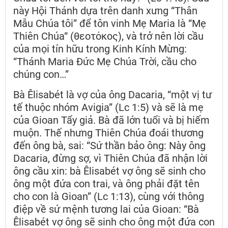
này Hội Thánh dựa trên danh xưng “Thân
Mẫu Chúa tôi” để tôn vinh Mẹ Maria là “Mẹ
Thiên Chúa“ (θεοτόκος), và trở nên lời cầu
của mọi tín hữu trong Kinh Kính Mừng:
“Thánh Maria Đức Mẹ Chúa Trời, cầu cho
chúng con…”
Bà Êlisabét là vợ của ông Dacaria, “một vị tư
tế thuộc nhóm Avigia” (Lc 1:5) và sẽ là mẹ
của Gioan Tẩy giả. Bà đã lớn tuổi và bị hiếm
muộn. Thế nhưng Thiên Chúa đoái thương
đến ông bà, sai: “Sứ thần bảo ông: Này ông
Dacaria, đừng sợ, vì Thiên Chúa đã nhận lời
ông cầu xin: bà Êlisabét vợ ông sẽ sinh cho
ông một đứa con trai, và ông phải đặt tên
cho con là Gioan” (Lc 1:13), cùng với thông
điệp về sứ mệnh tương lai của Gioan: “Bà
Êlisabét vợ ông sẽ sinh cho ông một đứa con