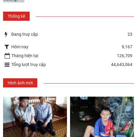
Thống kê
Đang truy cập
23
Hôm nay
9,167
Tháng hiện tại
126,709
Tổng lượt truy cập
44,643,064
Hình ảnh mới