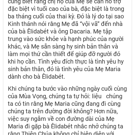
cũng biết rằng chị họ của Mẹ sẽ cần hỗ trợ
đặc biệt vì tuổi cao của bà, đặc biệt là trong
ba tháng cuối của thai kỳ. Đó là lý do tại sao
Kinh thánh nói rằng Mẹ đã “vội vã” đến nhà
của bà Êlidabét và ông Dacaria. Mẹ tập
trung vào sức khỏe và hạnh phúc của người
khác, và Mẹ sẵn sàng hy sinh bản thân và
làm mọi thứ cần thiết để giúp đỡ người đó
khi họ cần. Tình yêu đích thực là tình yêu hy
sinh bản thân, đó là tình yêu của Mẹ Maria
dành cho bà Êlidabét.
Khi chúng ta bước vào những ngày cuối cùng
của Mùa Vọng, chúng ta tự hỏi: liệu chúng
ta có tin rằng Mẹ Maria cũng đang đi cùng
chúng ta trên đường đời không? Hơn nữa,
việc suy ngẫm về con đường dài của Mẹ
Maria đi gặp bà Êlidabét nhắc nhở chúng ta
rằng Thiên Chúa không chỉ hiện diện với