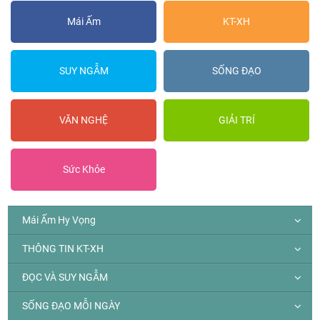
Mái Ấm
KT-XH
SUY NGẪM
SỐNG ĐẠO
VĂN NGHỆ
GIẢI TRÍ
Sức Khỏe
Mái Ấm Hy Vọng
THÔNG TIN KT-XH
ĐỌC VÀ SUY NGẪM
SỐNG ĐẠO MỖI NGÀY