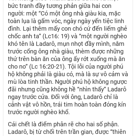
bức tranh đầy tương phản giữa hai con
người: một “Có một ông nhà giàu kia, mặc
toàn lụa là gấm vóc, ngày ngày yến tiệc linh
đình. Lại thêm mấy con chó cứ đến liếm ghẻ
chốc anh ta” (Lc16: 19) và “một người nghèo
khó tên là Ladarô, mụn nhọt đầy mình, nằm
trước cổng ông nhà giàu, thèm được những
thứ trên bàn ăn của ông ấy rớt xuống mà ăn
cho no” (Lc 16:20-21). Tội lỗi của người phú
hộ không phải là giàu có, mà là sự vô cảm và
mù lòa tinh thần. Người phú hộ không ngược
đãi nhưng cũng không hề “nhìn thấy” Ladarô
ngay trước cửa. Đối với ông, Ladarô chỉ là
cảnh vật vô hồn, trái tim hoàn toàn đóng kín
trước người nghèo khổ.
Cái chết là điểm phân rẽ cho hai số phận.
Ladarô, bị từ chối trên trần gian, được “thiên