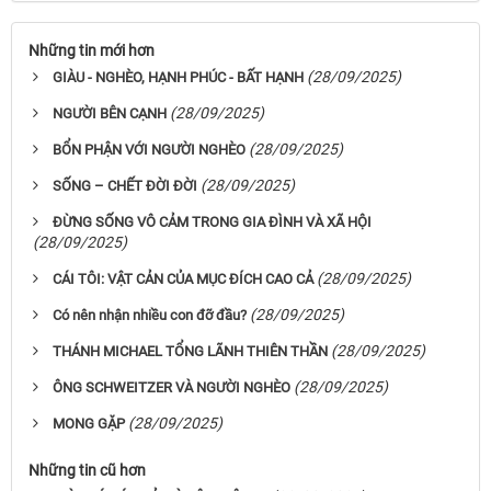
Những tin mới hơn
(28/09/2025)
GIÀU - NGHÈO, HẠNH PHÚC - BẤT HẠNH
(28/09/2025)
NGƯỜI BÊN CẠNH
(28/09/2025)
BỔN PHẬN VỚI NGƯỜI NGHÈO
(28/09/2025)
SỐNG – CHẾT ĐỜI ĐỜI
ĐỪNG SỐNG VÔ CẢM TRONG GIA ĐÌNH VÀ XÃ HỘI
(28/09/2025)
(28/09/2025)
CÁI TÔI: VẬT CẢN CỦA MỤC ĐÍCH CAO CẢ
(28/09/2025)
Có nên nhận nhiều con đỡ đầu?
(28/09/2025)
THÁNH MICHAEL TỔNG LÃNH THIÊN THẦN
(28/09/2025)
ÔNG SCHWEITZER VÀ NGƯỜI NGHÈO
(28/09/2025)
MONG GẶP
Những tin cũ hơn