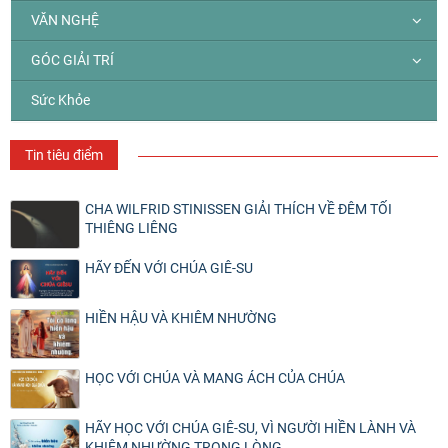
VĂN NGHỆ
GÓC GIẢI TRÍ
Sức Khỏe
Tin tiêu điểm
CHA WILFRID STINISSEN GIẢI THÍCH VỀ ĐÊM TỐI
THIÊNG LIÊNG
HÃY ĐẾN VỚI CHÚA GIÊ-SU
HIỀN HẬU VÀ KHIÊM NHƯỜNG
HỌC VỚI CHÚA VÀ MANG ÁCH CỦA CHÚA
HÃY HỌC VỚI CHÚA GIÊ-SU, VÌ NGƯỜI HIỀN LÀNH VÀ
KHIÊM NHƯỜNG TRONG LÒNG