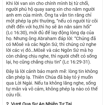
Khi lời van xin cho chính mình bị từ chối,
người phú hộ quay sang xin cho năm người
anh em của mình. Ông ta vẫn tin rằng chỉ
một phép lạ phi thường, “nếu có người từ cõi
chết đến với họ,thì họ sẽ ăn năn sám hối”
(Lc 16:30), mới đủ để lay động lòng dạ của
họ. Nhưng ông Abraham đáp lời: “Chúng đã
có Môsê và các Ngôn Sứ, thì chúng cứ nghe
lời các vị đó…Môsê và các Ngôn Sứ mà họ
còn chẳng chịu nghe, thì người chết có sống
lại, họ cũng chẳng chịu tin” (Lc 16:29-31).
Đây là lời cảnh báo mạnh mẽ: lòng tin không
cần phép lạ. Thiên Chúa đã bày tỏ ý muốn
qua Lời Ngài. Nếu ta không lắng nghe, sống
tự mãn và vô cảm, không phép lạ nào có thể
cứu rỗi.
2. Vượt Qua Sự An Nhiên Tự Tại