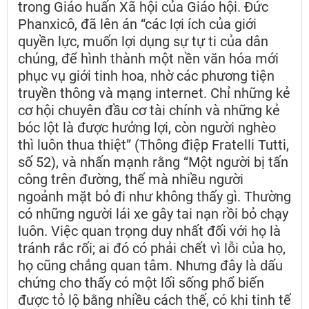
trong Giáo huấn Xã hội của Giáo hội. Đức
Phanxicô, đã lên án “các lợi ích của giới
quyền lực, muốn lợi dụng sự tự ti của dân
chúng, để hình thành một nền văn hóa mới
phục vụ giới tinh hoa, nhờ các phương tiện
truyền thông và mạng internet. Chỉ những kẻ
cơ hội chuyên đầu cơ tài chính và những kẻ
bóc lột là được hưởng lợi, còn người nghèo
thì luôn thua thiệt” (Thông điệp Fratelli Tutti,
số 52), và nhấn mạnh rằng “Một người bị tấn
công trên đường, thế mà nhiều người
ngoảnh mặt bỏ đi như không thấy gì. Thường
có những người lái xe gây tai nạn rồi bỏ chạy
luôn. Việc quan trọng duy nhất đối với họ là
tránh rắc rối; ai đó có phải chết vì lỗi của họ,
họ cũng chẳng quan tâm. Nhưng đây là dấu
chứng cho thấy có một lối sống phổ biến
được tỏ lộ bằng nhiều cách thế, có khi tinh tế