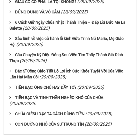
(28/09/2025)
GIÀU CÓ CÓ PHẢI LÀ TỘI KHÔNG?
(28/09/2025)
DỬNG DƯNG VÀ VÔ CẢM
6 Cách Giữ Ngày Chúa Nhật Thánh Thiện – Đáp Lời Đức Mẹ La
(20/09/2025)
Salette
Sắc lệnh về việc cử hành lễ kính Đức Trinh Nữ Maria, Mẹ Giáo
(20/09/2025)
Hội
Câu Chuyện Kỳ Diệu Đằng Sau Việc Tìm Thấy Thánh Giá Đích
(20/09/2025)
Thực
Bác Sĩ Công Giáo Tiết Lộ Lợi Ích Sức Khỏe Tuyệt Vời Của Việc
(20/09/2025)
Lần Hạt Mân Côi
(20/09/2025)
TIỀN BẠC: ÔNG CHỦ HAY ĐẦY TỚ?
TIỀN BẠC VÀ TINH THẦN NGHÈO KHÓ CỦA CHÚA
(20/09/2025)
(20/09/2025)
CHÚA GIÊSU DẠY TA CÁCH DÙNG TIỀN
(20/09/2025)
CON ĐƯỜNG NHỎ CỦA SỰ TRUNG TÍN