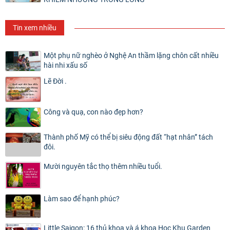
Tin xem nhiều
Một phụ nữ nghèo ở Nghệ An thầm lặng chôn cất nhiều
hài nhi xấu số
Lẽ Đời .
Công và quạ, con nào đẹp hơn?
Thành phố Mỹ có thể bị siêu động đất “hạt nhân” tách
đôi.
Mười nguyên tắc thọ thêm nhiều tuổi.
Làm sao để hạnh phúc?
Little Saigon: 16 thủ khoa và á khoa Học Khu Garden