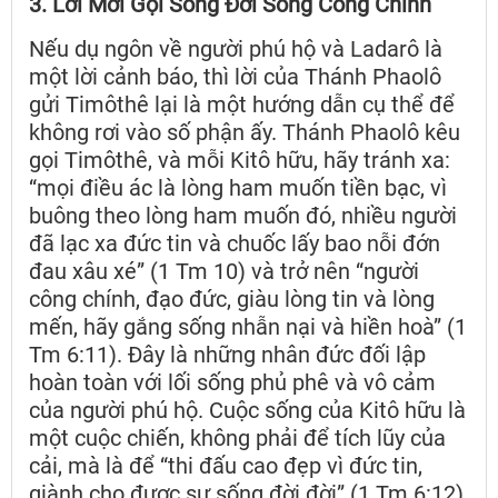
3. Lời Mời Gọi Sống Đời Sống Công Chính
Nếu dụ ngôn về người phú hộ và Ladarô là
một lời cảnh báo, thì lời của Thánh Phaolô
gửi Timôthê lại là một hướng dẫn cụ thể để
không rơi vào số phận ấy. Thánh Phaolô kêu
gọi Timôthê, và mỗi Kitô hữu, hãy tránh xa:
“mọi điều ác là lòng ham muốn tiền bạc, vì
buông theo lòng ham muốn đó, nhiều người
đã lạc xa đức tin và chuốc lấy bao nỗi đớn
đau xâu xé” (1 Tm 10) và trở nên “người
công chính, đạo đức, giàu lòng tin và lòng
mến, hãy gắng sống nhẫn nại và hiền hoà” (1
Tm 6:11). Đây là những nhân đức đối lập
hoàn toàn với lối sống phủ phê và vô cảm
của người phú hộ. Cuộc sống của Kitô hữu là
một cuộc chiến, không phải để tích lũy của
cải, mà là để “thi đấu cao đẹp vì đức tin,
giành cho được sự sống đời đời” (1 Tm 6:12).