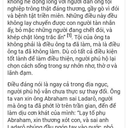
không hề động lòng với người đàn ông tội
nghiệp trông thật đáng thương, gầy gò vì đói
và bệnh tật triền miên. Những điều này đều
không lay chuyển được con người tàn nhẫn
ấy, bỏ mặc những người đang chết đói, và
[1]
khép chặt lòng trắc ẩn”
. Tội của ông ta
không phải là điều ông ta đã làm, mà là điều
ông ta đã không làm. Dù có tất cả điều kiện
tốt lành để làm điều thiện, người phú hộ lại
chọn cách sống trong sự nhởn nhơ, thờ ơ và
lãnh đạm.
Điều đáng nói là ngay cả trong địa ngục,
người phú hộ vẫn chưa thực sự thay đổi. Ông
ta van xin ông Abraham sai Ladarô, người
mà ông ta đã phớt lờ trên trần gian, đến để
làm dịu cơn khát của mình: “Lạy tổ phụ
Abraham, xin thương xót con, và sai anh
Ladarô nhúng đầu ngón tay vào nước, nhỏ