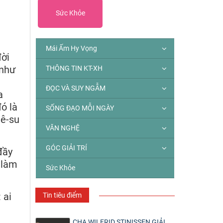
Sức Khỏe
Mái Ấm Hy Vọng
đời
 như
THÔNG TIN KT-XH
ĐỌC VÀ SUY NGẪM
a
đó là
SỐNG ĐẠO MỖI NGÀY
iê-su
VĂN NGHỆ
GÓC GIẢI TRÍ
đầy
 làm
Sức Khỏe
 ai
Tin tiêu điểm
CHA WILFRID STINISSEN GIẢI