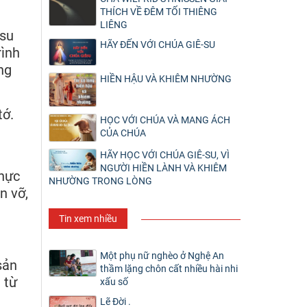
THÍCH VỀ ĐÊM TỐI THIÊNG
LIÊNG
-su
HÃY ĐẾN VỚI CHÚA GIÊ-SU
rình
ng
HIỀN HẬU VÀ KHIÊM NHƯỜNG
tớ.
HỌC VỚI CHÚA VÀ MANG ÁCH
CỦA CHÚA
HÃY HỌC VỚI CHÚA GIÊ-SU, VÌ
NGƯỜI HIỀN LÀNH VÀ KHIÊM
Thực
NHƯỜNG TRONG LÒNG
n vỡ,
Tin xem nhiều
Một phụ nữ nghèo ở Nghệ An
sản
thầm lặng chôn cất nhiều hài nhi
 từ
xấu số
Lẽ Đời .