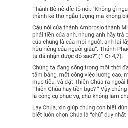
Thánh Bê-nê-đíc-tô nói: “Không gì ngu
thành kẻ thờ ngẫu tượng mà không biế
Câu nói của thánh Ambrosio thành Mi
phải tiền của anh, nhưng anh hãy trả 
của chung là của mọi người, anh lại lấ
hữu riêng của người giầu“. Thánh Phao
ta đã nhận được đó sao?” (1 Cr 4,7).
Chúng ta đang sống trong một thời đại 
tấm bằng, một công việc lương cao, m
mục tiêu, và đặt Thiên Chúa ra ngoài l
Thiên Chúa hay tiền bạc? ” Vậy chúng
là công cụ phục vụ, chứ không làm chủ
Lạy Chúa, xin giúp chúng con biết dùn
biết luôn chọn Chúa là “chủ” duy nhấ