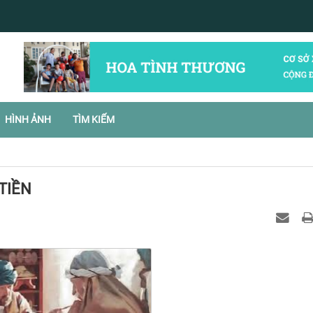
HÌNH ẢNH
TÌM KIẾM
TIỀN