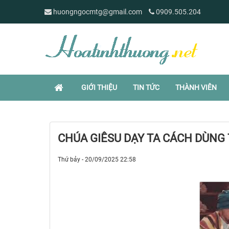
huongngocmtg@gmail.com
0909.505.204
GIỚI THIỆU
TIN TỨC
THÀNH VIÊN
CHÚA GIÊSU DẠY TA CÁCH DÙNG 
Thứ bảy - 20/09/2025 22:58