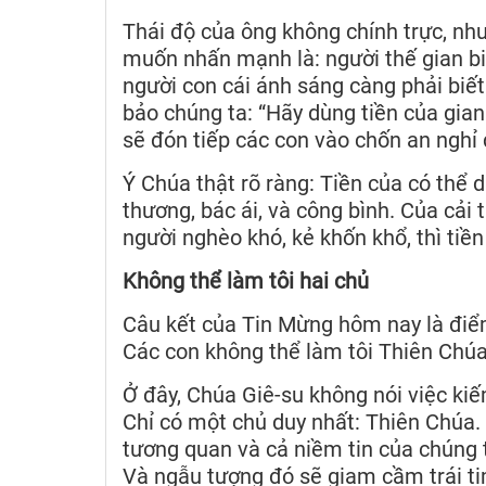
Thái độ của ông không chính trực, nh
muốn nhấn mạnh là: người thế gian biế
người con cái ánh sáng càng phải biết
bảo chúng ta: “Hãy dùng tiền của gian
sẽ đón tiếp các con vào chốn an nghỉ đ
Ý Chúa thật rõ ràng: Tiền của có thể 
thương, bác ái, và công bình. Của cải t
người nghèo khó, kẻ khốn khổ, thì tiền
Không thể làm tôi hai chủ
Câu kết của Tin Mừng hôm nay là điểm
Các con không thể làm tôi Thiên Chúa 
Ở đây, Chúa Giê-su không nói việc kiếm
Chỉ có một chủ duy nhất: Thiên Chúa. 
tương quan và cả niềm tin của chúng t
Và ngẫu tượng đó sẽ giam cầm trái tim