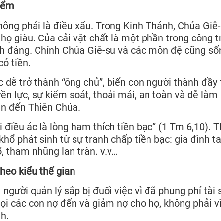
hiểm
không phải là điều xấu. Trong Kinh Thánh, Chúa Giê
 họ giàu. Của cải vật chất là một phần trong công t
ính đáng. Chính Chúa Giê-su và các môn đệ cũng số
ó tiền.
 dễ trở thành “ông chủ”, biến con người thành đầy 
yền lực, sự kiểm soát, thoải mái, an toàn và dễ làm
ần đến Thiên Chúa.
i điều ác là lòng ham thích tiền bạc” (1 Tm 6,10). 
khổ phát sinh từ sự tranh chấp tiền bạc: gia đình ta
, tham nhũng lan tràn. v.v…
heo kiểu thế gian
người quản lý sắp bị đuổi việc vì đã phung phí tài 
ọi các con nợ đến và giảm nợ cho họ, không phải vì
h.