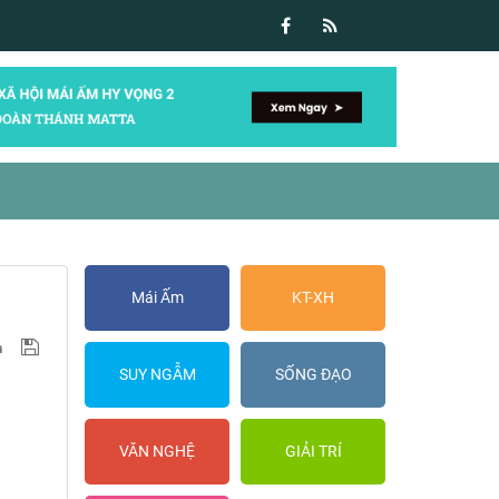
Mái Ấm
KT-XH
SUY NGẪM
SỐNG ĐẠO
VĂN NGHỆ
GIẢI TRÍ