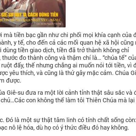
i mà tiền bạc gần như chi phối mọi khía cạnh của 
hành, y tế, cho đến cả các mối quan hệ xã hội cũng
i dùng tiền giao dịch, tiền đã trở thành không chỉ
, thước đo thành công và thậm chí là… “chúa tể” củ
ruột đấy, thế nhưng chẳng ai muốn nói tới tiền, vì 
ược yêu thích, và cũng là thứ gây mặc cảm. Chúa G
ếm được.
 Giê-su đưa ra một lời cảnh tỉnh thật sâu sắc và 
ai chủ…Các con không thể làm tôi Thiên Chúa mà lại
. Đó là một sự thật tâm linh có tính chất sống còn:
bạc nô lệ hóa, dù họ có ý thức điều đó hay không.