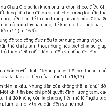
ưng Chúa Giê-su lại khen ông là khôn khéo. Điều C
t dùng tiền bạc để mưu tính cho tương lai trần thế,
 dùng tiền bạc để lo cho tương lai vĩnh cửu. Chúa G
 dối mà mua lấy bạn hữu, để khi mất hết tiền bạc, t
ời đời ” (Lc 16,9).
dùng để tạo công đức nếu ta sử dụng chúng vì yêu
rần thế chỉ là tạm thời, nhưng nếu biết chia sẻ, giú
 trở thành “cầu nối” dẫn ta đến sự sống đời đời.
 nhấn quyết định: “Không ai có thể làm tôi hai ch
mà lại làm tôi tiền của được” (Lc 16,13).
 tiền là xấu. Nhưng tiền của không thể là “chủ” đời
Một khi tiền bạc chi phối quyết định, lương tâm, c
a, thì đó không còn là phương tiện mà là “ngẫu tượ
, làm lu mờ lý trí và dẫn đến sự hư mất.