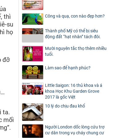
húa
 thì
Công và quạ, con nào đẹp hơn?
iê-su
hì họ
Thành phố Mỹ có thể bị siêu
động đất “hạt nhân” tách đôi.
Mười nguyên tắc thọ thêm nhiều
tuổi.
p đỡ
Làm sao để hạnh phúc?
Little Saigon: 16 thủ khoa và á
ủ…
khoa Học Khu Garden Grove
2017 là gốc Việt
10 lý do chịu đau khổ
 ta.
ác mối
ng”.
Người London dốc lòng cứu trợ
cư dân trong vụ cháy chung cư