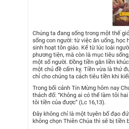
Chúng ta đang sống trong một thế giớ
sống con người: từ việc ăn uống, học 
sinh hoạt tôn giáo. Kể từ lúc loài ngườ
phương tiện, mà còn là mục tiêu sống
một số người. Đồng tiền gắn liền khúc 
một chủ đề cấm kỵ. Tiền vừa là thứ đ
chỉ cho chúng ta cách tiêu tiền khi ki
Trong bối cảnh Tin Mừng hôm nay Chúa
thách đố: “Không ai có thể làm tôi h
tôi tiền của được” (Lc 16,13).
Đây không chỉ là một tuyên bố đạo đức
không chọn Thiên Chúa thì sẽ bị tiền 