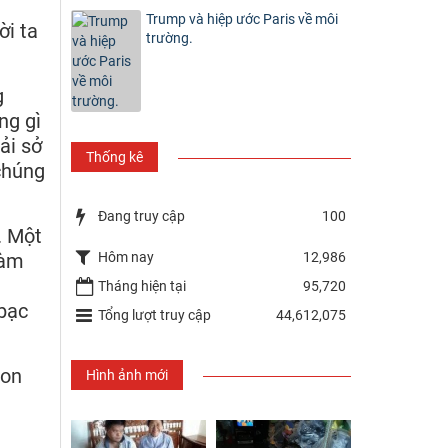
Trump và hiệp ước Paris về môi
ời ta
trường.
g
ng gì
ải sở
Thống kê
chúng
Đang truy cập
100
. Một
Hôm nay
12,986
làm
Tháng hiện tại
95,720
 bạc
Tổng lượt truy cập
44,612,075
con
Hình ảnh mới