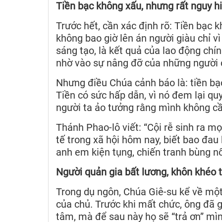
Tiền bạc không xấu, nhưng rất nguy 
Trước hết, cần xác định rõ: Tiền bạc 
không bao giờ lên án người giàu chỉ vì
sáng tạo, là kết quả của lao động ch
nhờ vào sự nâng đỡ của những người c
Nhưng điều Chúa cảnh báo là: tiền bạc
Tiền có sức hấp dẫn, vì nó đem lại qu
người ta ảo tưởng rằng mình không c
Thánh Phao-lô viết: “Cội rễ sinh ra mọ
tế trong xã hội hôm nay, biết bao đau 
anh em kiện tụng, chiến tranh bùng nổ
Người quản gia bất lương, khôn khéo t
Trong dụ ngôn, Chúa Giê-su kể về một 
của chủ. Trước khi mất chức, ông đã g
tâm, mà để sau này họ sẽ “trả ơn” mìn