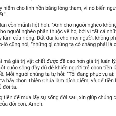
y hiểm cho linh hồn bằng lòng tham, vì nó biến ngư
t“.
lan còn mãnh liệt hơn: “Anh cho người nghèo khôn
cho người nghèo phần thuộc về họ, bởi vì tất cả nhữ
y làm của riêng. Đất đai là cho mọi người, không ph
-lô cũng nói, “những gì chúng ta có chẳng phải là 
mà giá trị vật chất được đề cao hơn giá trị luân lý
ột cuộc sống đầy đủ dễ khiến người trẻ chọn tiền 
ề. Mỗi người chúng ta tự hỏi: “Tôi đang phục vụ ai:
 ta hãy chọn Thiên Chúa làm đích điểm, và để tiền
 đời ta.
g tiền để mua lấy sự sống đời sau, xin giúp chúng 
t của đời con. Amen.