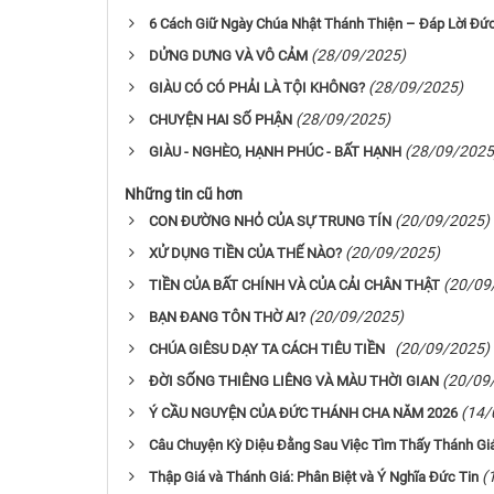
6 Cách Giữ Ngày Chúa Nhật Thánh Thiện – Đáp Lời Đức
(28/09/2025)
DỬNG DƯNG VÀ VÔ CẢM
(28/09/2025)
GIÀU CÓ CÓ PHẢI LÀ TỘI KHÔNG?
(28/09/2025)
CHUYỆN HAI SỐ PHẬN
(28/09/2025
GIÀU - NGHÈO, HẠNH PHÚC - BẤT HẠNH
Những tin cũ hơn
(20/09/2025)
CON ĐƯỜNG NHỎ CỦA SỰ TRUNG TÍN
(20/09/2025)
XỬ DỤNG TIỀN CỦA THẾ NÀO?
(20/09
TIỀN CỦA BẤT CHÍNH VÀ CỦA CẢI CHÂN THẬT
(20/09/2025)
BẠN ĐANG TÔN THỜ AI?
(20/09/2025)
CHÚA GIÊSU DẠY TA CÁCH TIÊU TIỀN
(20/09
ĐỜI SỐNG THIÊNG LIÊNG VÀ MÀU THỜI GIAN
(14/
Ý CẦU NGUYỆN CỦA ĐỨC THÁNH CHA NĂM 2026
Câu Chuyện Kỳ Diệu Đằng Sau Việc Tìm Thấy Thánh Gi
(
Thập Giá và Thánh Giá: Phân Biệt và Ý Nghĩa Đức Tin