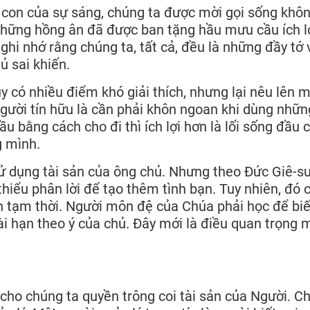
 con của sự sáng, chúng ta được mời gọi sống khô
những hồng ân đã được ban tặng hầu mưu cầu ích l
ghi nhớ rằng chúng ta, tất cả, đều là những đầy tớ 
ủ sai khiến.
y có nhiều điểm khó giải thích, nhưng lại nêu lên 
gười tín hữu là cần phải khôn ngoan khi dùng nhữn
u bằng cách cho đi thì ích lợi hơn là lối sống đầu 
g mình.
xử dụng tài sản của ông chủ. Nhưng theo Đức Giê-su
thiểu phân lời để tạo thêm tình bạn. Tuy nhiên, đó 
ăn tạm thời. Người môn đệ của Chúa phải học để biế
ài hạn theo ý của chủ. Đây mới là điều quan trọng 
 cho chúng ta quyền trông coi tài sản của Người. C