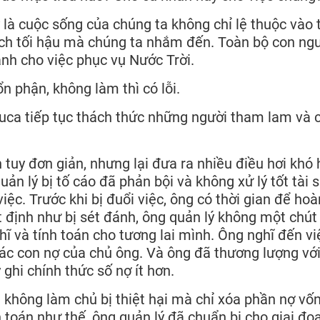
y là cuộc sống của chúng ta không chỉ lệ thuộc vào 
ích tối hậu mà chúng ta nhắm đến. Toàn bộ con ng
ành cho việc phục vụ Nước Trời.
ổn phận, không làm thì có lỗi.
uca tiếp tục thách thức những người tham lam và c
tuy đơn giản, nhưng lại đưa ra nhiều điều hơi khó 
uản lý bị tố cáo đã phản bội và không xử lý tốt tài 
iệc. Trước khi bị đuổi việc, ông có thời gian để hoà
t định như bị sét đánh, ông quản lý không một chút
ghĩ và tính toán cho tương lai mình. Ông nghĩ đến vi
các con nợ của chủ ông. Và ông đã thương lượng với
 ghi chính thức số nợ ít hơn.
 không làm chủ bị thiệt hại mà chỉ xóa phần nợ vốn
 toán như thế, ông quản lý đã chuẩn bị cho giai đo