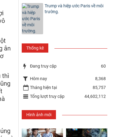
n
Trump và hiệp ước Paris về môi
trường.
ợi
vô
một
g ân
Thống kê
cơ
Đang truy cập
60
 thì
Hôm nay
8,368
cũng
Tháng hiện tại
85,757
t
Tổng lượt truy cập
44,602,112
mà
Hình ảnh mới
húng