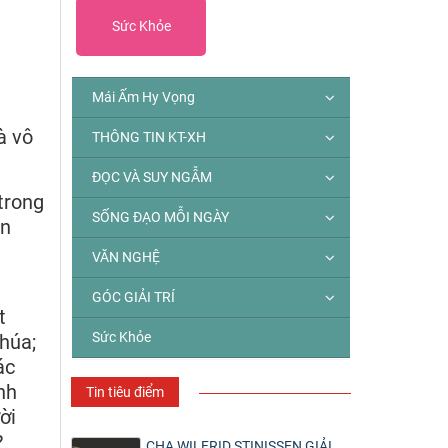
Sức Khỏe
Mái Ấm Hy Vọng
à vô
THÔNG TIN KT-XH
ĐỌC VÀ SUY NGẪM
trong
SỐNG ĐẠO MỖI NGÀY
ắn
VĂN NGHỆ
GÓC GIẢI TRÍ
t
Sức Khỏe
Chúa;
ác
nh
Tin tiêu điểm
ời
?
CHA WILFRID STINISSEN GIẢI