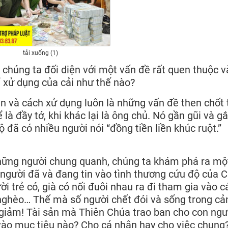
tải xuống (1)
chúng ta đối diện với một vấn đề rất quen thuộc v
 xử dụng của cải như thế nào?
ền và cách xử dụng luôn là những vấn đề then chốt 
 là đầy tớ, khi khác lại là ông chủ. Nó gần gũi và g
 đã có nhiều người nói “đồng tiền liền khúc ruột.”
 những người chung quanh, chúng ta khám phá ra mộ
iệu người đã và đang tin vào tình thương cứu độ của 
ời trẻ có, già có nối đuôi nhau ra đi tham gia vào c
 nghèo… Thế mà số người chết đói và sống trong cả
giảm! Tài sản mà Thiên Chúa trao ban cho con ngư
vào mục tiêu nào? Cho cá nhân hay cho việc chung