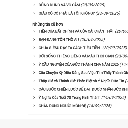
(28/09/2025)
DỬNG DƯNG VÀ VÔ CẢM
(28/09/2025)
GIÀU CÓ CÓ PHẢI LÀ TỘI KHÔNG?
Những tin cũ hơn
(20/09
TIỀN CỦA BẤT CHÍNH VÀ CỦA CẢI CHÂN THẬT
(20/09/2025)
BẠN ĐANG TÔN THỜ AI?
(20/09/2025)
CHÚA GIÊSU DẠY TA CÁCH TIÊU TIỀN
(20/09
ĐỜI SỐNG THIÊNG LIÊNG VÀ MÀU THỜI GIAN
(14/
Ý CẦU NGUYỆN CỦA ĐỨC THÁNH CHA NĂM 2026
Câu Chuyện Kỳ Diệu Đằng Sau Việc Tìm Thấy Thánh Gi
(
Thập Giá và Thánh Giá: Phân Biệt và Ý Nghĩa Đức Tin
CÁC BƯỚC CHIẾN LƯỢC ĐỂ ĐẠT ĐƯỢC NHÂN ĐỨC KH
(14/09/2025)
Ý Nghĩa Của Tuổi 70 Trong Kinh Thánh
(14/09/2025)
CHÂN DUNG NGƯỜI MÔN ĐỆ