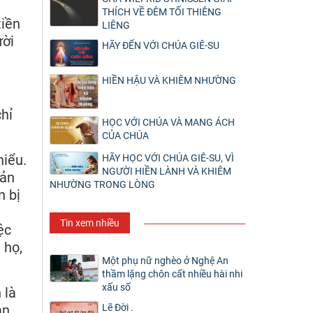
THÍCH VỀ ĐÊM TỐI THIÊNG
tiền
LIÊNG
ười
HÃY ĐẾN VỚI CHÚA GIÊ-SU
HIỀN HẬU VÀ KHIÊM NHƯỜNG
hỉ
HỌC VỚI CHÚA VÀ MANG ÁCH
CỦA CHÚA
hiểu.
HÃY HỌC VỚI CHÚA GIÊ-SU, VÌ
NGƯỜI HIỀN LÀNH VÀ KHIÊM
sản
NHƯỜNG TRONG LÒNG
n bị
Tin xem nhiều
ệc
 họ,
Một phụ nữ nghèo ở Nghệ An
thầm lặng chôn cất nhiều hài nhi
xấu số
 là
Lẽ Đời .
ạn