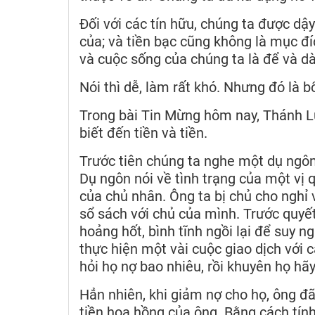
Đối với các tín hữu, chúng ta được dậ
của; và tiền bạc cũng không là mục đ
và cuộc sống của chúng ta là để và d
Nói thì dễ, làm rất khó. Nhưng đó là b
Trong bài Tin Mừng hôm nay, Thánh L
biết đến tiền và tiền.
Trước tiên chúng ta nghe một dụ ngôn 
Dụ ngôn nói về tình trạng của một vị q
của chủ nhân. Ông ta bị chủ cho nghỉ v
sổ sách với chủ của mình. Trước quyế
hoảng hốt, bình tĩnh ngồi lại để suy n
thực hiện một vài cuộc giao dịch với 
hỏi họ nợ bao nhiêu, rồi khuyên họ hãy
Hẳn nhiên, khi giảm nợ cho họ, ông đã
tiền hoa hồng của ông. Bằng cách tính