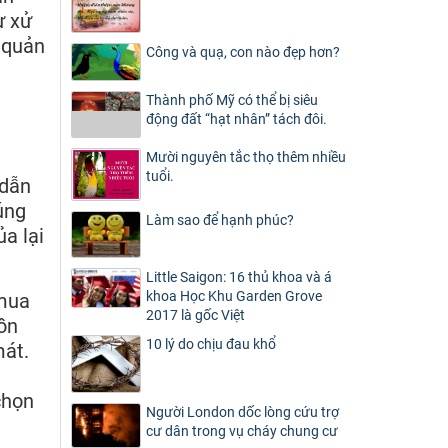
ư xử
n quản
Công và quạ, con nào đẹp hơn?
Thành phố Mỹ có thể bị siêu
động đất “hạt nhân” tách đôi.
Mười nguyên tắc thọ thêm nhiều
tuổi.
 dẫn
úng
Làm sao để hạnh phúc?
ủa lại
Little Saigon: 16 thủ khoa và á
khoa Học Khu Garden Grove
 mua
2017 là gốc Việt
ồn
10 lý do chịu đau khổ
mát.
chọn
Người London dốc lòng cứu trợ
cư dân trong vụ cháy chung cư