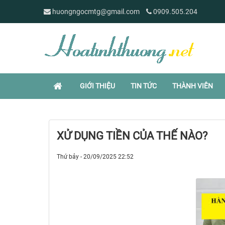
huongngocmtg@gmail.com
0909.505.204
GIỚI THIỆU
TIN TỨC
THÀNH VIÊN
XỬ DỤNG TIỀN CỦA THẾ NÀO?
Thứ bảy - 20/09/2025 22:52