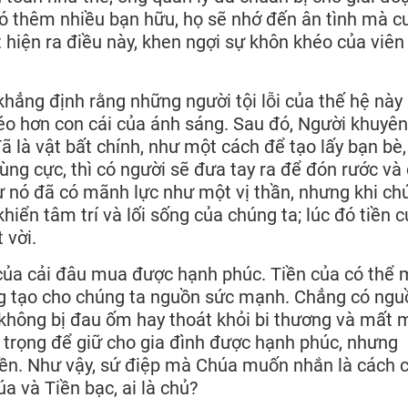
 có thêm nhiều bạn hữu, họ sẽ nhớ đến ân tình mà c
t hiện ra điều này, khen ngợi sự khôn khéo của viê
khẳng định rằng những người tội lỗi của thế hệ này
héo hơn con cái của ánh sáng. Sau đó, Người khuyên
ã là vật bất chính, như một cách để tạo lấy bạn bè,
cùng cực, thì có người sẽ đưa tay ra để đón rước và
tự nó đã có mãnh lực như một vị thần, nhưng khi ch
hiển tâm trí và lối sống của chúng ta; lúc đó tiền c
 vời.
 của cải đâu mua được hạnh phúc. Tiền của có thể
g tạo cho chúng ta nguồn sức mạnh. Chẳng có ngu
không bị đau ốm hay thoát khỏi bi thương và mất 
n trọng để giữ cho gia đình được hạnh phúc, nhưng
ền. Như vậy, sứ điệp mà Chúa muốn nhắn là cách 
a và Tiền bạc, ai là chủ?