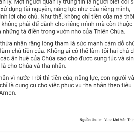
n lý. Một người quản lý trung tín là người biết coi 
 xử dụng tài nguyên, năng lực như của riêng mình,
ính lời cho chủ. Như thế, không chỉ tiền của mà thôi
 không phải để dành cho riêng mình mà còn thuộc
à những tá điền trong vườn nho của Thiên Chúa.
n thừa nhận rằng lòng tham là sức mạnh cám dỗ ch
 làm chủ tiền của. Không ai có thể làm tôi hai chủ 
 các ân huệ của Chúa sao cho được sung túc và si
 là cho Chúa và tha nhân.
ân vì nước Trời thì tiền của, năng lực, con người v
hỉ là dụng cụ cho việc phục vụ tha nhân theo tiêu
. Amen.
Nguồn tin:
Lm. Yuse Mai Văn Thị