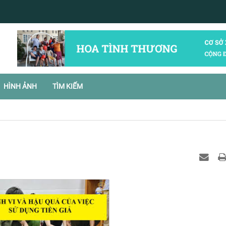
HÌNH ẢNH
TÌM KIẾM