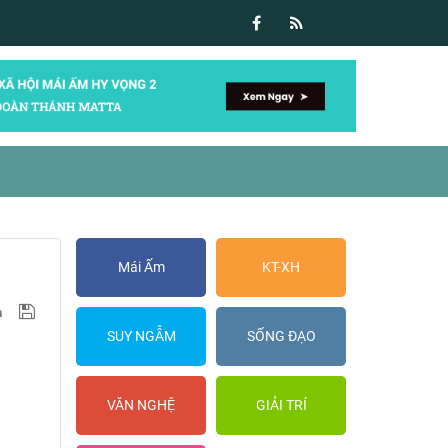
Mái Ấm
KT-XH
SUY NGẪM
SỐNG ĐẠO
VĂN NGHỆ
GIẢI TRÍ