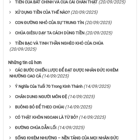
(20/09/2025)
TIỀN CỦA BẤT CHÍNH VÀ CỦA CẢI CHÂN THẬT
(20/09/2025)
XỬ DỤNG TIỀN CỦA THẾ NÀO?
(20/09/2025)
CON ĐƯỜNG NHỎ CỦA SỰ TRUNG TÍN
(20/09/2025)
CHÚA GIÊSU DẠY TA CÁCH DÙNG TIỀN
TIỀN BẠC VÀ TINH THẦN NGHÈO KHÓ CỦA CHÚA
(20/09/2025)
Những tin cũ hơn
CÁC BƯỚC CHIẾN LƯỢC ĐỂ ĐẠT ĐƯỢC NHÂN ĐỨC KHIÊM
(14/09/2025)
NHƯỜNG CAO CẢ
(14/09/2025)
Ý Nghĩa Của Tuổi 70 Trong Kinh Thánh
(14/09/2025)
CHÂN DUNG NGƯỜI MÔN ĐỆ
(14/09/2025)
BUÔNG BỎ ĐỂ THEO CHÚA!
(14/09/2025)
CÓ THẬT KHÔN NGOAN LÀ TỪ BỎ?
(14/09/2025)
ĐƯỜNG CHÚA DẪN LỐI
SỐNG KHIÊM NHƯỜNG – NỀN TẢNG CỦA MỌI NHÂN ĐỨC