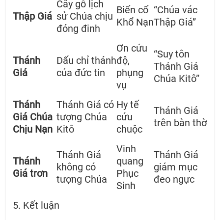
Cây gỗ lịch
Biến cố
“Chúa vác
Thập Giá
sử Chúa chịu
Khổ Nạn
Thập Giá”
đóng đinh
Ơn cứu
“Suy tôn
Thánh
Dấu chỉ thánh
độ,
Thánh Giá
Giá
của đức tin
phụng
Chúa Kitô”
vụ
Thánh
Thánh Giá có
Hy tế
Thánh Giá
Giá Chúa
tượng Chúa
cứu
trên bàn thờ
Chịu Nạn
Kitô
chuộc
Vinh
Thánh Giá
Thánh Giá
Thánh
quang
không có
giám mục
Giá trơn
Phục
tượng Chúa
đeo ngực
Sinh
5. Kết luận