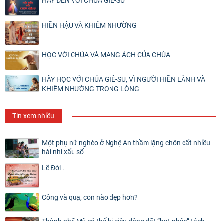
HÃY ĐẾN VỚI CHÚA GIÊ-SU
HIỀN HẬU VÀ KHIÊM NHƯỜNG
HỌC VỚI CHÚA VÀ MANG ÁCH CỦA CHÚA
HÃY HỌC VỚI CHÚA GIÊ-SU, VÌ NGƯỜI HIỀN LÀNH VÀ
KHIÊM NHƯỜNG TRONG LÒNG
Tin xem nhiều
Một phụ nữ nghèo ở Nghệ An thầm lặng chôn cất nhiều
hài nhi xấu số
Lẽ Đời .
Công và quạ, con nào đẹp hơn?