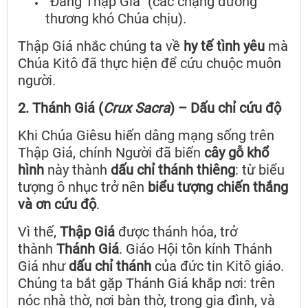
“Đàng Thập Giá” (các chặng đường
thương khó Chúa chịu).
Thập Giá nhắc chúng ta về
hy tế tình yêu
mà
Chúa Kitô đã thực hiện để cứu chuộc muôn
người.
2. Thánh Giá (
Crux Sacra
) – Dấu chỉ cứu độ
Khi Chúa Giêsu hiến dâng mạng sống trên
Thập Giá, chính Người đã biến
cây gỗ khổ
hình
này thành
dấu chỉ thánh thiêng
: từ biểu
tượng ô nhục trở nên
biểu tượng chiến thắng
và ơn cứu độ
.
Vì thế,
Thập Giá
được thánh hóa, trở
thành
Thánh Giá
. Giáo Hội tôn kính Thánh
Giá như
dấu chỉ thánh
của đức tin Kitô giáo.
Chúng ta bắt gặp Thánh Giá khắp nơi: trên
nóc nhà thờ, nơi bàn thờ, trong gia đình, và