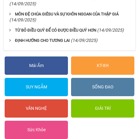
(14/09/2025)
MÔN ĐỆ CHÚA GIÊSU VÀ SỰ KHÔN NGOAN CỦA THẬP GIÁ
(14/09/2025)
(14/09/2025)
TỪ BỎ ĐIỀU QUÝ ĐỂ CÓ ĐƯỢC ĐIỀU QUÝ HƠN
(14/09/2025)
ĐỊNH HƯỚNG CHO TƯƠNG LAI
Mái Ấm
KT-XH
SUY NGẪM
SỐNG ĐẠO
VĂN NGHỆ
GIẢI TRÍ
Sức Khỏe