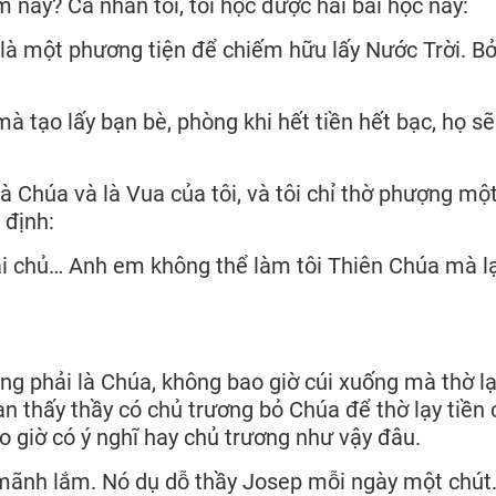
nay? Cá nhân tôi, tôi học được hai bài học này:
 là một phương tiện để chiếm hữu lấy Nước Trời. Bở
à tạo lấy bạn bè, phòng khi hết tiền hết bạc, họ s
à Chúa và là Vua của tôi, và tôi chỉ thờ phượng mộ
 định:
ai chủ… Anh em không thể làm tôi Thiên Chúa mà lạ
ông phải là Chúa, không bao giờ cúi xuống mà thờ lạ
n thấy thầy có chủ trương bỏ Chúa để thờ lạy tiền 
 giờ có ý nghĩ hay chủ trương như vậy đâu.
 mãnh lắm. Nó dụ dỗ thầy Josep mỗi ngày một chút