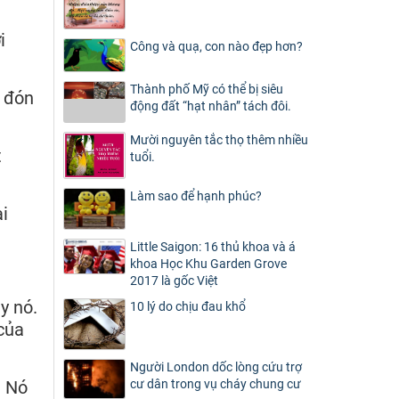
i
Công và quạ, con nào đẹp hơn?
Thành phố Mỹ có thể bị siêu
ẽ đón
động đất “hạt nhân” tách đôi.
Mười nguyên tắc thọ thêm nhiều
t
tuổi.
Làm sao để hạnh phúc?
i
Little Saigon: 16 thủ khoa và á
khoa Học Khu Garden Grove
2017 là gốc Việt
y nó.
10 lý do chịu đau khổ
của
Người London dốc lòng cứu trợ
. Nó
cư dân trong vụ cháy chung cư