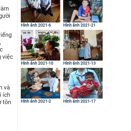
 làm
người
Hình ảnh 2021-6
Hình ảnh 2021-21
viếng
,
ệc
g việc
Hình ảnh 2021-10
Hình ảnh 2021-13
n và
 ích
ờ tôn
Hình ảnh 2021-2
Hình ảnh 2021-17