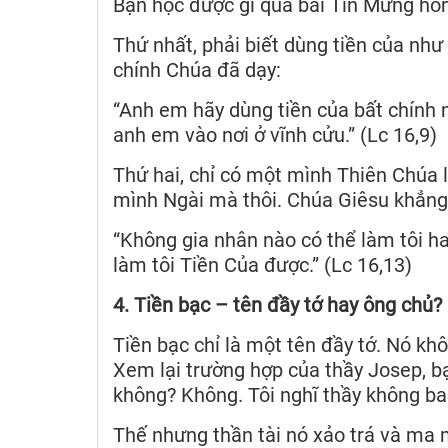
Bạn học được gì qua bài Tin Mừng hôm 
Thứ nhất, phải biết dùng tiền của như
chính Chúa đã dạy:
“Anh em hãy dùng tiền của bất chính m
anh em vào nơi ở vĩnh cửu.” (Lc 16,9)
Thứ hai, chỉ có một mình Thiên Chúa l
mình Ngài mà thôi. Chúa Giêsu khẳng
“Không gia nhân nào có thể làm tôi h
làm tôi Tiền Của được.” (Lc 16,13)
4. Tiền bạc – tên đầy tớ hay ông chủ?
Tiền bạc chỉ là một tên đầy tớ. Nó kh
Xem lại trường hợp của thầy Josep, bạ
không? Không. Tôi nghĩ thầy không bao
Thế nhưng thần tài nó xảo trá và ma