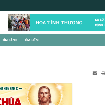
HÌNH ẢNH
TÌM KIẾM