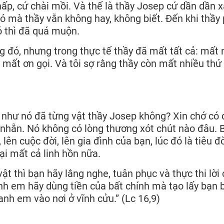
ấp, cứ chài mồi. Và thế là thầy Josep cứ dần dần x
ó mà thầy vẫn không hay, không biết. Đến khi thầy
ó thì đã quá muộn.
 đó, nhưng trong thực tế thầy đã mất tất cả: mất
 mất ơn gọi. Và tôi sợ rằng thầy còn mất nhiều thứ
 như nó đã từng vật thầy Josep không? Xin chớ có d
n nhẫn. Nó không có lòng thương xót chút nào đâu. 
ên cuộc đời, lên gia đình của bạn, lúc đó là tiêu đờ
ại mất cả linh hồn nữa.
t thì bạn hãy lắng nghe, tuân phục và thực thi lời
h em hãy dùng tiền của bất chính mà tạo lấy bạn b
anh em vào nơi ở vĩnh cửu.” (Lc 16,9)