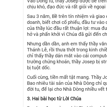
Vào Dòng tu, thầy Josep được bề trên 
chịu khó, đạo đức và rất giỏi về ngoại 
Sau 3 năm, Bề trên tín nhiệm và giao 
doanh, biết chơi cổ phiếu, đầu tư và
của thầy lúc đầu rất thuận lợi: mua đư
hở và phấn khởi vì Chúa đã gửi đến c
Nhưng dần dần, anh em thấy thầy vắng
Thánh Lễ, rồi thưa thớt trong kinh ch
chỉ thấy thầy dán mắt vào cái compute
trường chứng khoán, thầy Josep bị str
bị tuột dốc.
Cuối cùng, tiền mất tật mang. Thầy Jo
Bao nhiêu tài sản của Nhà Dòng chỉ q
đời tu, để lại cho Nhà Dòng nhiều vết
3. Hai bài học từ Lời Chúa