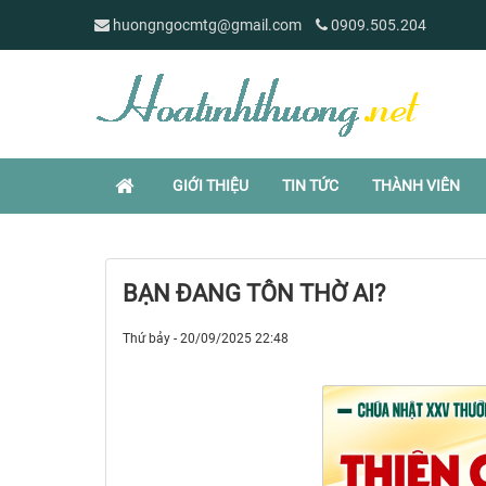
huongngocmtg@gmail.com
0909.505.204
GIỚI THIỆU
TIN TỨC
THÀNH VIÊN
BẠN ĐANG TÔN THỜ AI?
Thứ bảy - 20/09/2025 22:48