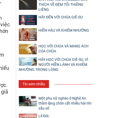
,
THÍCH VỀ ĐÊM TỐI THIÊNG
LIÊNG
h
HÃY ĐẾN VỚI CHÚA GIÊ-SU
 việc
 hớn
HIỀN HẬU VÀ KHIÊM NHƯỜNG
HỌC VỚI CHÚA VÀ MANG ÁCH
CỦA CHÚA
em
HÃY HỌC VỚI CHÚA GIÊ-SU, VÌ
NGƯỜI HIỀN LÀNH VÀ KHIÊM
hiếu
NHƯỜNG TRONG LÒNG
Tin xem nhiều
ược.
 giã
Một phụ nữ nghèo ở Nghệ An
thầm lặng chôn cất nhiều hài nhi
xấu số
Lẽ Đời .