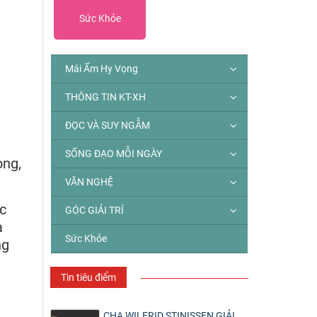
Sức Khỏe
Mái Ấm Hy Vọng
THÔNG TIN KT-XH
ĐỌC VÀ SUY NGẪM
SỐNG ĐẠO MỖI NGÀY
ọng,
VĂN NGHỆ
c
GÓC GIẢI TRÍ
ạ
Sức Khỏe
ng
Tin tiêu điểm
CHA WILFRID STINISSEN GIẢI