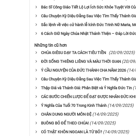
Bác Sĩ Công Giáo Tiết Lộ Lợi Ích Sức Khỏe Tuyệt Vời C
Câu Chuyện Kỳ Diệu Đằng Sau Việc Tìm Thấy Thánh Gi
Sắc lệnh về việc cử hành lễ kính Đức Trinh Nữ Maria, M
6 Cách Giữ Ngày Chúa Nhật Thánh Thiện – Đáp Lời Đức
Những tin cũ hơn
(20/09/2025)
CHÚA GIÊSU DẠY TA CÁCH TIÊU TIỀN
(20/09
ĐỜI SỐNG THIÊNG LIÊNG VÀ MÀU THỜI GIAN
(14/
Ý CẦU NGUYỆN CỦA ĐỨC THÁNH CHA NĂM 2026
Câu Chuyện Kỳ Diệu Đằng Sau Việc Tìm Thấy Thánh Gi
(
Thập Giá và Thánh Giá: Phân Biệt và Ý Nghĩa Đức Tin
CÁC BƯỚC CHIẾN LƯỢC ĐỂ ĐẠT ĐƯỢC NHÂN ĐỨC KH
(14/09/2025)
Ý Nghĩa Của Tuổi 70 Trong Kinh Thánh
(14/09/2025)
CHÂN DUNG NGƯỜI MÔN ĐỆ
(14/09/2025)
BUÔNG BỎ ĐỂ THEO CHÚA!
(14/09/2025)
CÓ THẬT KHÔN NGOAN LÀ TỪ BỎ?