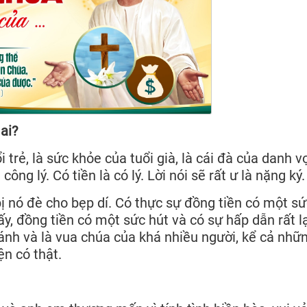
ai?
ổi trẻ, là sức khỏe của tuổi già, là cái đà của danh v
công lý. Có tiền là có lý. Lời nói sẽ rất ư là nặng ký.
ị nó đè cho bẹp dí. Có thực sự đồng tiền có một sứ
, đồng tiền có một sức hút và có sự hấp dẫn rất l
ánh và là vua chúa của khá nhiều người, kể cả nhữ
ện có thật.