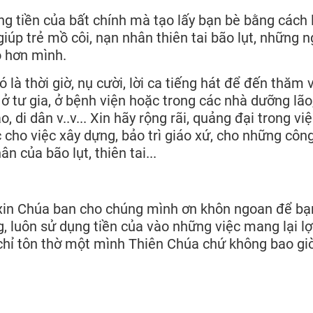
ng tiền của bất chính mà tạo lấy bạn bè bằng cách
u giúp trẻ mồ côi, nạn nhân thiên tai bão lụt, những 
 hơn mình.
là thời giờ, nụ cười, lời ca tiếng hát để đến thăm 
 ở tư gia, ở bệnh viện hoặc trong các nhà dưỡng lão
 di dân v..v... Xin hãy rộng rãi, quảng đại trong vi
c cho việc xây dựng, bảo trì giáo xứ, cho những côn
n của bão lụt, thiên tai...
xin Chúa ban cho chúng mình ơn khôn ngoan để bạ
, luôn sử dụng tiền của vào những việc mang lại lợi
 chỉ tôn thờ một mình Thiên Chúa chứ không bao gi