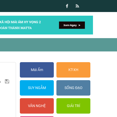
Mái Ấm
KT-XH
SUY NGẪM
SỐNG ĐẠO
VĂN NGHỆ
GIẢI TRÍ