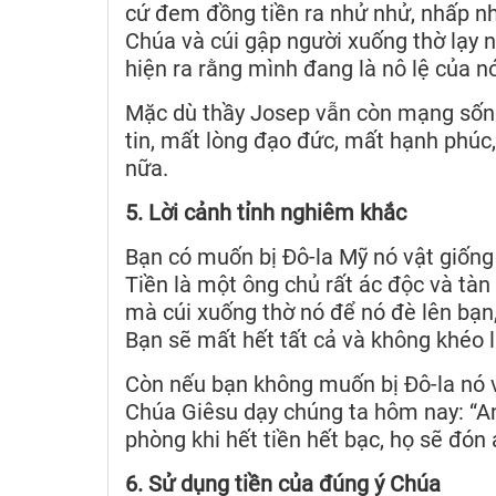
cứ đem đồng tiền ra nhử nhử, nhấp nh
Chúa và cúi gập người xuống thờ lạy n
hiện ra rằng mình đang là nô lệ của n
Mặc dù thầy Josep vẫn còn mạng sống
tin, mất lòng đạo đức, mất hạnh phúc,
nữa.
5. Lời cảnh tỉnh nghiêm khắc
Bạn có muốn bị Đô-la Mỹ nó vật giống
Tiền là một ông chủ rất ác độc và tà
mà cúi xuống thờ nó để nó đè lên bạn, l
Bạn sẽ mất hết tất cả và không khéo l
Còn nếu bạn không muốn bị Đô-la nó vậ
Chúa Giêsu dạy chúng ta hôm nay: “An
phòng khi hết tiền hết bạc, họ sẽ đón 
6. Sử dụng tiền của đúng ý Chúa