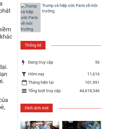
a
Trump và hiệp ước Paris về môi
 phát
trường.
 niềm
 khác
Thống kê
Đang truy cập
56
ại.
Bạn
Hôm nay
11,616
i.
Tháng hiện tại
101,991
Tổng lượt truy cập
44,618,346
 của
è,
Hình ảnh mới