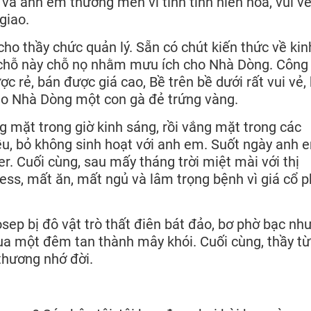
và anh em thương mến vì tính tình hiền hòa, vui vẻ
giao.
cho thầy chức quản lý. Sẵn có chút kiến thức về kin
o chỗ này chỗ nọ nhằm mưu ích cho Nhà Dòng. Công
ợc rẻ, bán được giá cao, Bề trên bề dưới rất vui vẻ,
ho Nhà Dòng một con gà đẻ trứng vàng.
 mặt trong giờ kinh sáng, rồi vắng mặt trong các
iều, bỏ không sinh hoạt với anh em. Suốt ngày anh 
r. Cuối cùng, sau mấy tháng trời miệt mài với thị
ess, mất ăn, mất ngủ và lâm trọng bệnh vì giá cổ p
sep bị đô vật trò thất điên bát đảo, bơ phờ bạc nh
ua một đêm tan thành mây khói. Cuối cùng, thầy từ
 thương nhớ đời.