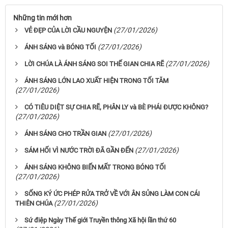
Những tin mới hơn
(27/01/2026)
VẺ ĐẸP CỦA LỜI CẦU NGUYỆN
(27/01/2026)
ÁNH SÁNG và BÓNG TỐI
(27/01/2026)
LỜI CHÚA LÀ ÁNH SÁNG SOI THẾ GIAN CHIA RẼ
ÁNH SÁNG LỚN LAO XUẤT HIỆN TRONG TỐI TĂM
(27/01/2026)
CÓ TIÊU DIỆT SỰ CHIA RẼ, PHÂN LY và BÈ PHÁI ĐƯỢC KHÔNG?
(27/01/2026)
(27/01/2026)
ÁNH SÁNG CHO TRẦN GIAN
(27/01/2026)
SÁM HỐI VÌ NƯỚC TRỜI ĐÃ GẦN ĐẾN
ÁNH SÁNG KHÔNG BIẾN MẤT TRONG BÓNG TỐI
(27/01/2026)
SỐNG KÝ ỨC PHÉP RỬA TRỞ VỀ VỚI ÂN SỦNG LÀM CON CÁI
(27/01/2026)
THIÊN CHÚA
Sứ điệp Ngày Thế giới Truyền thông Xã hội lần thứ 60