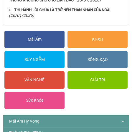
(26/01/2026)
THỐNG NHƯỜNG CHỖ CHO LINH ĐẠO
THI HÀNH LỜI CHÚA LÀ TRỞ NÊN THÂN NHÂN CỦA NGÀI
(26/01/2026)
Mái Ấm
KT-XH
SUY NGẪM
SỐNG ĐẠO
VĂN NGHỆ
GIẢI TRÍ
Sức Khỏe
Mái Ấm Hy Vọng