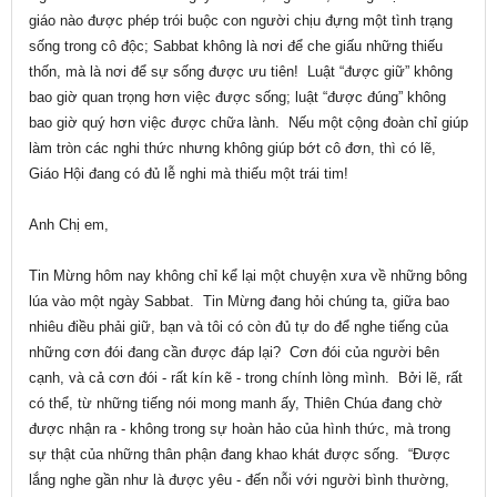
giáo nào được phép trói buộc con người chịu đựng một tình trạng
sống trong cô độc; Sabbat không là nơi để che giấu những thiếu
thốn, mà là nơi để sự sống được ưu tiên! Luật “được giữ” không
bao giờ quan trọng hơn việc được sống; luật “được đúng” không
bao giờ quý hơn việc được chữa lành. Nếu một cộng đoàn chỉ giúp
làm tròn các nghi thức nhưng không giúp bớt cô đơn, thì có lẽ,
Giáo Hội đang có đủ lễ nghi mà thiếu một trái tim!
Anh Chị em,
Tin Mừng hôm nay không chỉ kể lại một chuyện xưa về những bông
lúa vào một ngày Sabbat. Tin Mừng đang hỏi chúng ta, giữa bao
nhiêu điều phải giữ, bạn và tôi có còn đủ tự do để nghe tiếng của
những cơn đói đang cần được đáp lại? Cơn đói của người bên
cạnh, và cả cơn đói - rất kín kẽ - trong chính lòng mình. Bởi lẽ, rất
có thể, từ những tiếng nói mong manh ấy, Thiên Chúa đang chờ
được nhận ra - không trong sự hoàn hảo của hình thức, mà trong
sự thật của những thân phận đang khao khát được sống. “Được
lắng nghe gần như là được yêu - đến nỗi với người bình thường,