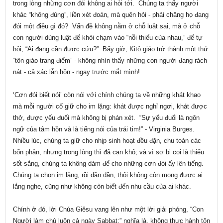
trong lòng những cơn đói không ai hỏi tới. Chúng ta thấy người
khác “không đúng”, liền xét đoán, mà quên hỏi - phải chăng họ đang
đói một điều gì đó? Vấn đề không nằm ở chỗ luật sai, mà ở chỗ
con người dùng luật để khỏi chạm vào “nỗi thiếu của nhau,” để tự
hỏi, “Ai đang cần được cứu?” Bấy giờ, Kitô giáo trở thành một thứ
“tôn giáo trang điểm” - không nhìn thấy những con người đang rách
nát - cả xác lẫn hồn - ngay trước mắt mình!
‘Cơn đói biết nói’ còn nói với chính chúng ta về những khát khao
mà mỗi người cố giữ cho im lặng: khát được nghỉ ngơi, khát được
thở, được yếu đuối mà không bị phán xét. “Sự yếu đuối là ngôn
ngữ của tâm hồn và là tiếng nói của trái tim!” - Virginia Burges.
Nhiều lúc, chúng ta giữ cho nhịp sinh hoạt đều đặn, chu toàn các
bổn phận, nhưng trong lòng thì đã cạn khô; và vì sợ bị coi là thiếu
sốt sắng, chúng ta không dám để cho những cơn đói ấy lên tiếng.
Chúng ta chọn im lặng, rồi dần dần, thôi không còn mong được ai
lắng nghe, cũng như không còn biết đến nhu cầu của ai khác.
Chính ở đó, lời Chúa Giêsu vang lên như một lời giải phóng, “Con
Người làm chủ luôn cả ngày Sabbat;” nghĩa là, không thực hành tôn