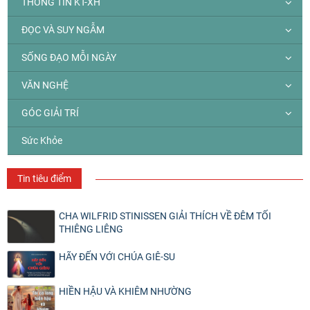
THÔNG TIN KT-XH
ĐỌC VÀ SUY NGẪM
SỐNG ĐẠO MỖI NGÀY
VĂN NGHỆ
GÓC GIẢI TRÍ
Sức Khỏe
Tin tiêu điểm
CHA WILFRID STINISSEN GIẢI THÍCH VỀ ĐÊM TỐI
THIÊNG LIÊNG
HÃY ĐẾN VỚI CHÚA GIÊ-SU
HIỀN HẬU VÀ KHIÊM NHƯỜNG