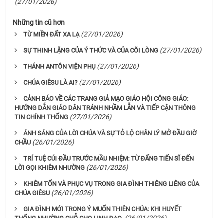
(27/01/2026)
Những tin cũ hơn
(27/01/2026)
TỪ MIỀN ĐẤT XA LẠ
(27/01/2026)
SỰ THINH LẶNG CỦA Ý THỨC VÀ CỦA CÕI LÒNG
(27/01/2026)
THÁNH ANTÔN VIỆN PHỤ
(27/01/2026)
CHÚA GIÊSU LÀ AI?
CẢNH BÁO VỀ CÁC TRANG GIẢ MẠO GIÁO HỘI CÔNG GIÁO:
HƯỚNG DẪN GIÁO DÂN TRÁNH NHẦM LẪN VÀ TIẾP CẬN THÔNG
(27/01/2026)
TIN CHÍNH THỐNG
ÁNH SÁNG CỦA LỜI CHÚA VÀ SỰ TỎ LỘ CHÂN LÝ MỞ ĐẦU GIỜ
(26/01/2026)
CHẦU
TRÍ TUỆ CÚI ĐẦU TRƯỚC MẦU NHIỆM: TỪ ĐẤNG TIẾN SĨ ĐẾN
(26/01/2026)
LỜI GỌI KHIÊM NHƯỜNG
KHIÊM TỐN VÀ PHỤC VỤ TRONG GIA ĐÌNH THIÊNG LIÊNG CỦA
(26/01/2026)
CHÚA GIÊSU
GIA ĐÌNH MỚI TRONG Ý MUỐN THIÊN CHÚA: KHI HUYẾT