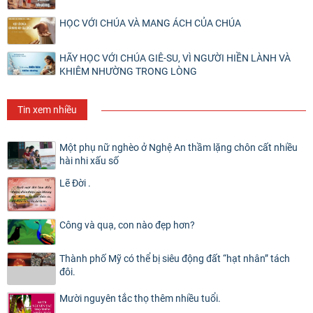
HỌC VỚI CHÚA VÀ MANG ÁCH CỦA CHÚA
HÃY HỌC VỚI CHÚA GIÊ-SU, VÌ NGƯỜI HIỀN LÀNH VÀ
KHIÊM NHƯỜNG TRONG LÒNG
Tin xem nhiều
Một phụ nữ nghèo ở Nghệ An thầm lặng chôn cất nhiều
hài nhi xấu số
Lẽ Đời .
Công và quạ, con nào đẹp hơn?
Thành phố Mỹ có thể bị siêu động đất “hạt nhân” tách
đôi.
Mười nguyên tắc thọ thêm nhiều tuổi.