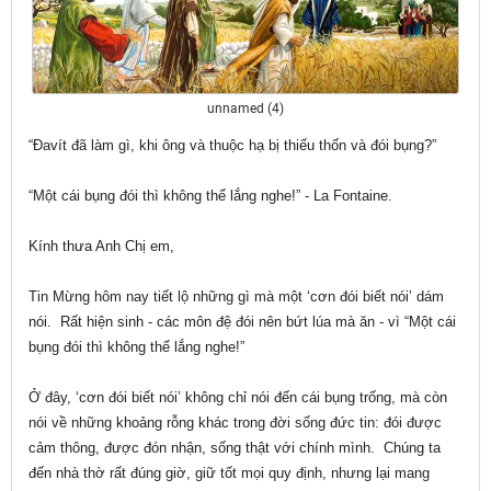
unnamed (4)
“Đavít đã làm gì, khi ông và thuộc hạ bị thiếu thốn và đói bụng?”
“Một cái bụng đói thì không thể lắng nghe!” - La Fontaine.
Kính thưa Anh Chị em,
Tin Mừng hôm nay tiết lộ những gì mà một ‘cơn đói biết nói’ dám
nói. Rất hiện sinh - các môn đệ đói nên bứt lúa mà ăn - vì “Một cái
bụng đói thì không thể lắng nghe!”
Ở đây, ‘cơn đói biết nói’ không chỉ nói đến cái bụng trống, mà còn
nói về những khoảng rỗng khác trong đời sống đức tin: đói được
cảm thông, được đón nhận, sống thật với chính mình. Chúng ta
đến nhà thờ rất đúng giờ, giữ tốt mọi quy định, nhưng lại mang