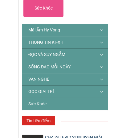
Sức Khỏe
Mái Ấm Hy Vọng
THÔNG TIN KT-XH
ĐỌC VÀ SUY NGẪM
SỐNG ĐẠO MỖI NGÀY
VĂN NGHỆ
GÓC GIẢI TRÍ
Sức Khỏe
Tin tiêu điểm
CHA WILFRID STINISSEN GIẢI