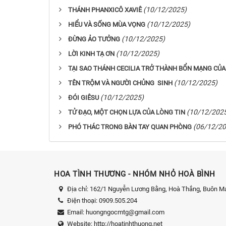
(10/12/2025)
THÁNH PHANXICÔ XAVIÊ
(10/12/2025)
HIỂU VÀ SỐNG MÙA VỌNG
(10/12/2025)
ĐỪNG ẢO TƯỞNG
(10/12/2025)
LỜI KINH TẠ ƠN
TẠI SAO THÁNH CECILIA TRỞ THÀNH BỔN MẠNG CỦA
(10/12/2025)
TÊN TRỘM VÀ NGƯỜI CHỦNG SINH
(10/12/2025)
ĐÓI GIÊSU
(10/12/202
TỬ ĐẠO, MỘT CHỌN LỰA CỦA LÒNG TIN
(06/12/20
PHÓ THÁC TRONG BÀN TAY QUAN PHÒNG
HOA TÌNH THƯƠNG - NHÓM NHỎ HOÀ BÌNH
Địa chỉ:
162/1 Nguyễn Lương Bằng, Hoà Thắng, Buôn Ma
Điện thoại:
0909.505.204
Email:
huongngocmtg@gmail.com
Website:
http://hoatinhthuong.net