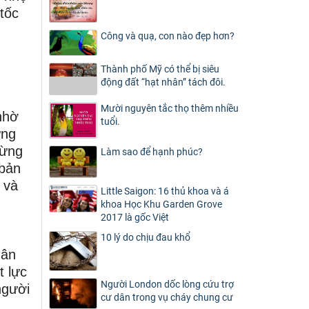
tốc
Công và quạ, con nào đẹp hơn?
Thành phố Mỹ có thể bị siêu
động đất “hạt nhân” tách đôi.
Mười nguyên tắc thọ thêm nhiều
nhờ
tuổi.
ưng
mừng
Làm sao để hạnh phúc?
 bản
 và
Little Saigon: 16 thủ khoa và á
khoa Học Khu Garden Grove
2017 là gốc Việt
10 lý do chịu đau khổ
 ân
t lực
Người London dốc lòng cứu trợ
người
cư dân trong vụ cháy chung cư