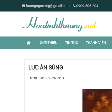
huongngocmtg@gmail.com
0909.505.204
GIỚI THIỆU
TIN TỨC
THÀNH VIÊN
LỰC ÂN SỦNG
Thứ tư - 10/12/2025 09:04