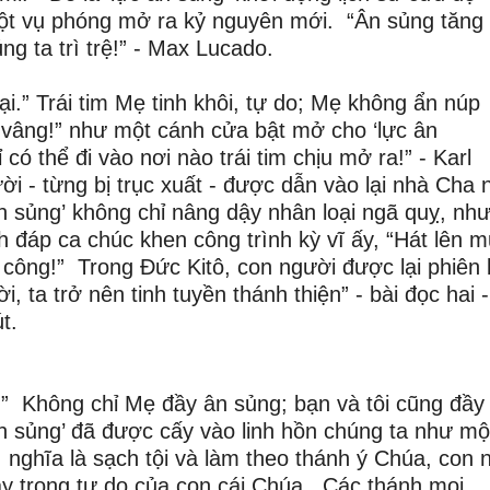
t vụ phóng mở ra kỷ nguyên mới. “Ân sủng tăng 
ng ta trì trệ!” - Max Lucado.
ại.” Trái tim Mẹ tinh khôi, tự do; Mẹ không ẩn núp
vâng!” như một cánh cửa bật mở cho ‘lực ân
có thể đi vào nơi nào trái tim chịu mở ra!” - Karl
ời - từng bị trục xuất - được dẫn vào lại nhà Cha 
 sủng’ không chỉ nâng dậy nhân loại ngã quỵ, nh
 đáp ca chúc khen công trình kỳ vĩ ấy, “Hát lên 
công!” Trong Đức Kitô, con người được lại phiên
 ta trở nên tinh tuyền thánh thiện” - bài đọc hai -
t.
!” Không chỉ Mẹ đầy ân sủng; bạn và tôi cũng đầy
n sủng’ đã được cấy vào linh hồn chúng ta như mộ
nghĩa là sạch tội và làm theo thánh ý Chúa, con 
bay trong tự do của con cái Chúa. Các thánh mọi