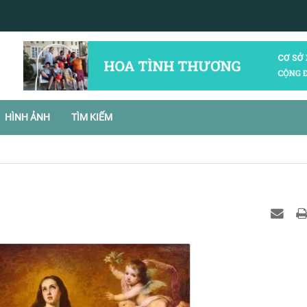
HÌNH ẢNH
TÌM KIẾM