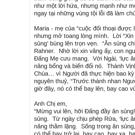
như một lời hứa, nhưng mạnh như mộ
ngay tại những vùng tội lỗi đã làm chú
Maria - mẹ của “cuộc đối thoại được l
nhưng mở toang lòng mình. Lời “Xin 
sủng’ bùng lên trọn vẹn. “Ân sủng chỉ 
Rahner. Nhờ lời xin vâng ấy, con ngư
Đấng Mẹ cưu mang. Với Ngài, ‘lực ân
nâng bổng và biến đổi nó. Thánh Vịnh
Chúa… vì Người đã thực hiện bao kỳ 
nguyên thuỷ, “Trước thánh nhan Người,
giờ đây, nó có thể bay lên, bay cao vú
Anh Chị em,
“Mừng vui lên, hỡi Đấng đầy ân sủng
sủng. Từ ngày chịu phép Rửa, ‘lực â
nâng thầm lặng. Sống trong ân sủng, 
có thể bay trở lại, bay cao, bay xa, 