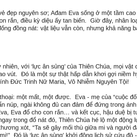
g vẻ đẹp nguyên sơ; Ađam Eva sống ở một tầm cao
n rắn, điều kỳ diệu ấy tan biến. Giờ đây, nhân loạ
đống đồng nát: vật liệu vẫn còn, nhưng khả năng b
 nhiên, với ‘lực ân sủng’ của Thiên Chúa, mọi vật 
 cao vút. Đó là một sự thật hấp dẫn khơi gợi niềm h
kính Đức Trinh Nữ Maria, Vô Nhiễm Nguyên Tội!
 thoại: một mất, một được. Eva - mẹ của “cuộc đố
, ẩn núp, ngài không đủ can đảm để đứng trong ánh
a, Eva đổ cho con rắn… và kết cục, hậu duệ bị 
ngay trong đổ nát đó, Thiên Chúa hé lộ một động l
thương xót, “Ta sẽ gây mối thù giữa mi và người 
!” Đó là ‘lực ân sủng’ khởi động lịch sử cứu độ 