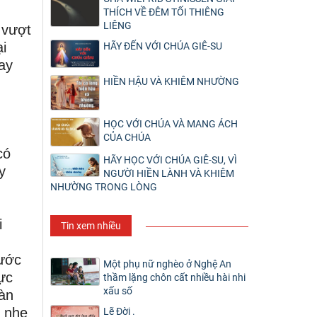
THÍCH VỀ ĐÊM TỐI THIÊNG
LIÊNG
 vượt
i
HÃY ĐẾN VỚI CHÚA GIÊ-SU
ay
HIỀN HẬU VÀ KHIÊM NHƯỜNG
HỌC VỚI CHÚA VÀ MANG ÁCH
CỦA CHÚA
có
HÃY HỌC VỚI CHÚA GIÊ-SU, VÌ
y
NGƯỜI HIỀN LÀNH VÀ KHIÊM
NHƯỜNG TRONG LÒNG
i
Tin xem nhiều
tước
Một phụ nữ nghèo ở Nghệ An
ực
thầm lặng chôn cất nhiều hài nhi
xấu số
đàn
- nhẹ
Lẽ Đời .