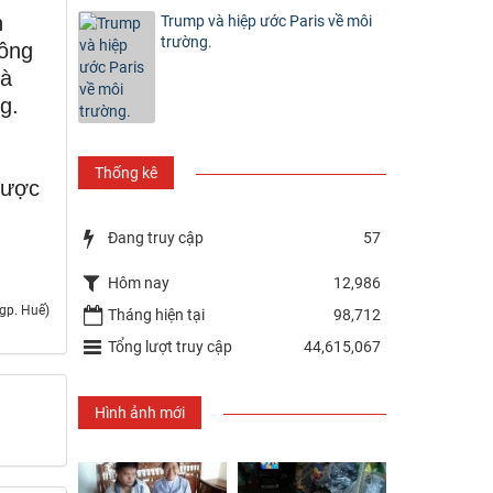
h
Trump và hiệp ước Paris về môi
trường.
hông
và
g.
Thống kê
được
Đang truy cập
57
Hôm nay
12,986
gp. Huế)
Tháng hiện tại
98,712
Tổng lượt truy cập
44,615,067
Hình ảnh mới