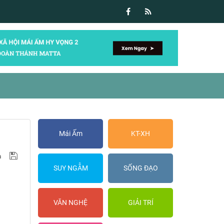
Mái Ấm
KT-XH
SUY NGẪM
SỐNG ĐẠO
VĂN NGHỆ
GIẢI TRÍ