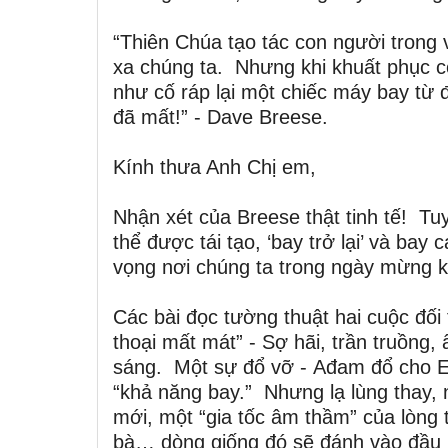
“Thiên Chúa tạo tác con người tron
xa chúng ta. Nhưng khi khuất phục co
như cố ráp lại một chiếc máy bay từ 
đã mất!” - Dave Breese.
Kính thưa Anh Chị em,
Nhận xét của Breese thật tinh tế! Tuy
thể được tái tạo, ‘bay trở lại’ và bay
vọng nơi chúng ta trong ngày mừng 
Các bài đọc tường thuật hai cuộc đối
thoại mất mát” - Sợ hãi, trần truồng
sáng. Một sự đổ vỡ - Ađam đổ cho Ev
“khả năng bay.” Nhưng lạ lùng thay, 
mới, một “gia tốc âm thầm” của lòng 
bà… dòng giống đó sẽ đánh vào đầu mi