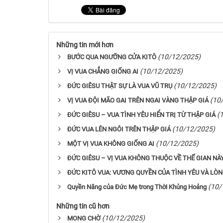
Những tin mới hơn
(10/12/2025)
BƯỚC QUA NGƯỠNG CỬA KITÔ
(10/12/2025)
VỊ VUA CHẲNG GIỐNG AI
(10/12/2025)
ĐỨC GIÊSU THẬT SỰ LÀ VUA VŨ TRỤ
(10
VỊ VUA ĐỘI MÃO GAI TRÊN NGAI VÀNG THẬP GIÁ
(
ĐỨC GIÊSU – VUA TÌNH YÊU HIỂN TRỊ TỪ THẬP GIÁ
(10/12/2025)
ĐỨC VUA LÊN NGÔI TRÊN THẬP GIÁ
(10/12/2025)
MỘT VỊ VUA KHÔNG GIỐNG AI
ĐỨC GIÊSU – VỊ VUA KHÔNG THUỘC VỀ THẾ GIAN NÀ
ĐỨC KITÔ VUA: VƯƠNG QUYỀN CỦA TÌNH YÊU VÀ LÒ
(10/
Quyền Năng của Đức Mẹ trong Thời Khủng Hoảng
Những tin cũ hơn
(10/12/2025)
MONG CHỜ