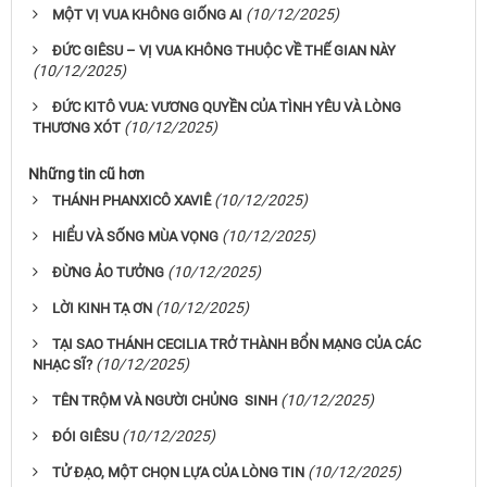
(10/12/2025)
MỘT VỊ VUA KHÔNG GIỐNG AI
ĐỨC GIÊSU – VỊ VUA KHÔNG THUỘC VỀ THẾ GIAN NÀY
(10/12/2025)
ĐỨC KITÔ VUA: VƯƠNG QUYỀN CỦA TÌNH YÊU VÀ LÒNG
(10/12/2025)
THƯƠNG XÓT
Những tin cũ hơn
(10/12/2025)
THÁNH PHANXICÔ XAVIÊ
(10/12/2025)
HIỂU VÀ SỐNG MÙA VỌNG
(10/12/2025)
ĐỪNG ẢO TƯỞNG
(10/12/2025)
LỜI KINH TẠ ƠN
TẠI SAO THÁNH CECILIA TRỞ THÀNH BỔN MẠNG CỦA CÁC
(10/12/2025)
NHẠC SĨ?
(10/12/2025)
TÊN TRỘM VÀ NGƯỜI CHỦNG SINH
(10/12/2025)
ĐÓI GIÊSU
(10/12/2025)
TỬ ĐẠO, MỘT CHỌN LỰA CỦA LÒNG TIN