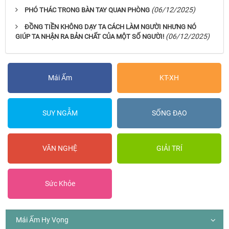
(06/12/2025)
PHÓ THÁC TRONG BÀN TAY QUAN PHÒNG
ĐỒNG TIỀN KHÔNG DẠY TA CÁCH LÀM NGƯỜI NHƯNG NÓ
(06/12/2025)
GIÚP TA NHẬN RA BẢN CHẤT CỦA MỘT SỐ NGƯỜI!
Mái Ấm
KT-XH
SUY NGẪM
SỐNG ĐẠO
VĂN NGHỆ
GIẢI TRÍ
Sức Khỏe
Mái Ấm Hy Vọng