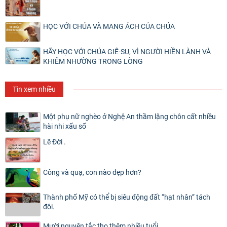
HỌC VỚI CHÚA VÀ MANG ÁCH CỦA CHÚA
HÃY HỌC VỚI CHÚA GIÊ-SU, VÌ NGƯỜI HIỀN LÀNH VÀ
KHIÊM NHƯỜNG TRONG LÒNG
Tin xem nhiều
Một phụ nữ nghèo ở Nghệ An thầm lặng chôn cất nhiều
hài nhi xấu số
Lẽ Đời .
Công và quạ, con nào đẹp hơn?
Thành phố Mỹ có thể bị siêu động đất “hạt nhân” tách
đôi.
Mười nguyên tắc thọ thêm nhiều tuổi.