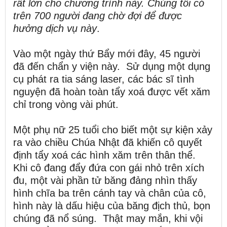
rất lớn cho chương trình này. Chúng tôi có
trên 700 người đang chờ đợi để được
hưởng dịch vụ này
.
Vào một ngày thứ Bẩy mới đây, 45 người
đã đến chẩn y viện này. Sử dụng một dụng
cụ phát ra tia sáng laser, các bác sĩ tình
nguyện đã hoàn toàn tẩy xoá được vết xăm
chỉ trong vòng vài phút.
Một phụ nữ 25 tuổi cho biết một sự kiện xảy
ra vào chiều Chúa Nhật đã khiến cô quyết
định tẩy xoá các hình xăm trên thân thể.
Khi cô đang đẩy đứa con gái nhỏ trên xích
đu, một vài phần tử băng đảng nhìn thấy
hình chĩa ba trên cánh tay và chân của cô,
hình này là dấu hiệu của băng địch thủ, bọn
chúng đã nổ súng. Thật may mắn, khi vội