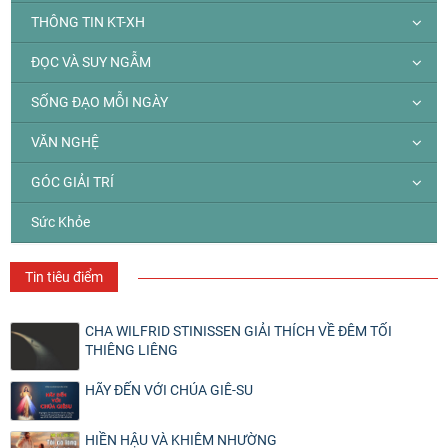
THÔNG TIN KT-XH
ĐỌC VÀ SUY NGẪM
SỐNG ĐẠO MỖI NGÀY
VĂN NGHỆ
GÓC GIẢI TRÍ
Sức Khỏe
Tin tiêu điểm
CHA WILFRID STINISSEN GIẢI THÍCH VỀ ĐÊM TỐI
THIÊNG LIÊNG
HÃY ĐẾN VỚI CHÚA GIÊ-SU
HIỀN HẬU VÀ KHIÊM NHƯỜNG