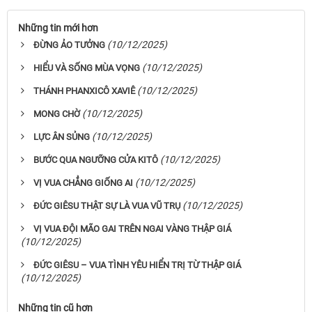
Những tin mới hơn
(10/12/2025)
ĐỪNG ẢO TƯỞNG
(10/12/2025)
HIỂU VÀ SỐNG MÙA VỌNG
(10/12/2025)
THÁNH PHANXICÔ XAVIÊ
(10/12/2025)
MONG CHỜ
(10/12/2025)
LỰC ÂN SỦNG
(10/12/2025)
BƯỚC QUA NGƯỠNG CỬA KITÔ
(10/12/2025)
VỊ VUA CHẲNG GIỐNG AI
(10/12/2025)
ĐỨC GIÊSU THẬT SỰ LÀ VUA VŨ TRỤ
VỊ VUA ĐỘI MÃO GAI TRÊN NGAI VÀNG THẬP GIÁ
(10/12/2025)
ĐỨC GIÊSU – VUA TÌNH YÊU HIỂN TRỊ TỪ THẬP GIÁ
(10/12/2025)
Những tin cũ hơn