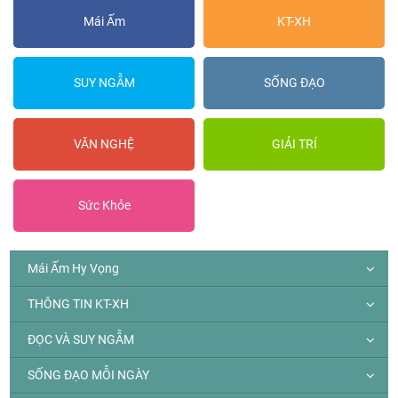
Mái Ấm
KT-XH
SUY NGẪM
SỐNG ĐẠO
VĂN NGHỆ
GIẢI TRÍ
Sức Khỏe
Mái Ấm Hy Vọng
THÔNG TIN KT-XH
ĐỌC VÀ SUY NGẪM
SỐNG ĐẠO MỖI NGÀY