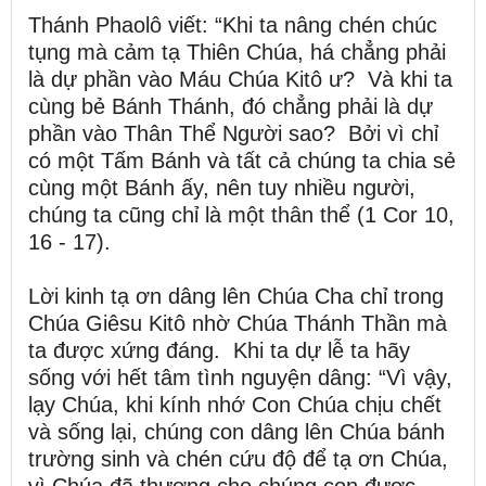
Thánh Phaolô viết: “Khi ta nâng chén chúc
tụng mà cảm tạ Thiên Chúa, há chẳng phải
là dự phần vào Máu Chúa Kitô ư? Và khi ta
cùng bẻ Bánh Thánh, đó chẳng phải là dự
phần vào Thân Thể Người sao? Bởi vì chỉ
có một Tấm Bánh và tất cả chúng ta chia sẻ
cùng một Bánh ấy, nên tuy nhiều người,
chúng ta cũng chỉ là một thân thể (1 Cor 10,
16 - 17).
Lời kinh tạ ơn dâng lên Chúa Cha chỉ trong
Chúa Giêsu Kitô nhờ Chúa Thánh Thần mà
ta được xứng đáng. Khi ta dự lễ ta hãy
sống với hết tâm tình nguyện dâng: “Vì vậy,
lạy Chúa, khi kính nhớ Con Chúa chịu chết
và sống lại, chúng con dâng lên Chúa bánh
trường sinh và chén cứu độ để tạ ơn Chúa,
vì Chúa đã thương cho chúng con được