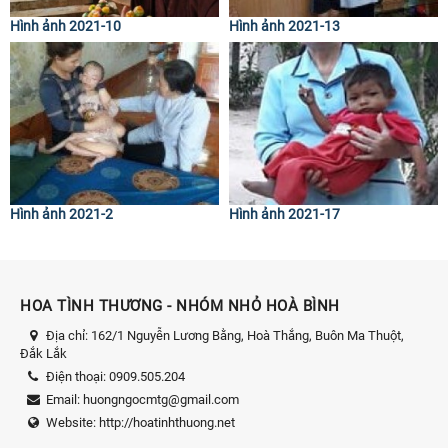
Hình ảnh 2021-10
Hình ảnh 2021-13
Hình ảnh 2021-2
Hình ảnh 2021-17
HOA TÌNH THƯƠNG - NHÓM NHỎ HOÀ BÌNH
Địa chỉ:
162/1 Nguyễn Lương Bằng, Hoà Thắng, Buôn Ma Thuột,
Đắk Lắk
Điện thoại:
0909.505.204
Email:
huongngocmtg@gmail.com
Website:
http://hoatinhthuong.net