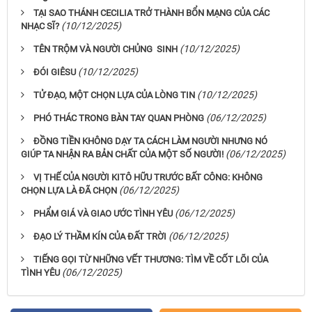
TẠI SAO THÁNH CECILIA TRỞ THÀNH BỔN MẠNG CỦA CÁC
(10/12/2025)
NHẠC SĨ?
(10/12/2025)
TÊN TRỘM VÀ NGƯỜI CHỦNG SINH
(10/12/2025)
ĐÓI GIÊSU
(10/12/2025)
TỬ ĐẠO, MỘT CHỌN LỰA CỦA LÒNG TIN
(06/12/2025)
PHÓ THÁC TRONG BÀN TAY QUAN PHÒNG
ĐỒNG TIỀN KHÔNG DẠY TA CÁCH LÀM NGƯỜI NHƯNG NÓ
(06/12/2025)
GIÚP TA NHẬN RA BẢN CHẤT CỦA MỘT SỐ NGƯỜI!
VỊ THẾ CỦA NGƯỜI KITÔ HỮU TRƯỚC BẤT CÔNG: KHÔNG
(06/12/2025)
CHỌN LỰA LÀ ĐÃ CHỌN
(06/12/2025)
PHẨM GIÁ VÀ GIAO ƯỚC TÌNH YÊU
(06/12/2025)
ĐẠO LÝ THẦM KÍN CỦA ĐẤT TRỜI
TIẾNG GỌI TỪ NHỮNG VẾT THƯƠNG: TÌM VỀ CỐT LÕI CỦA
(06/12/2025)
TÌNH YÊU