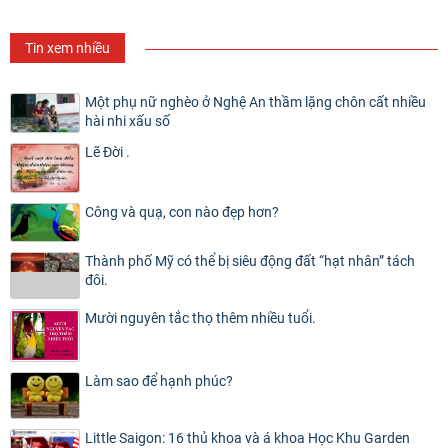
Tin xem nhiều
Một phụ nữ nghèo ở Nghệ An thầm lặng chôn cất nhiều
hài nhi xấu số
Lẽ Đời .
Công và quạ, con nào đẹp hơn?
Thành phố Mỹ có thể bị siêu động đất “hạt nhân” tách
đôi.
Mười nguyên tắc thọ thêm nhiều tuổi.
Làm sao để hạnh phúc?
Little Saigon: 16 thủ khoa và á khoa Học Khu Garden