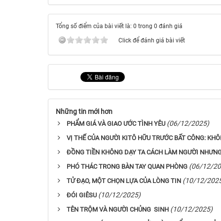
Tổng số điểm của bài viết là: 0 trong 0 đánh giá
Click để đánh giá bài viết
Những tin mới hơn
(06/12/2025)
PHẨM GIÁ VÀ GIAO ƯỚC TÌNH YÊU
VỊ THẾ CỦA NGƯỜI KITÔ HỮU TRƯỚC BẤT CÔNG: KH
ĐỒNG TIỀN KHÔNG DẠY TA CÁCH LÀM NGƯỜI NHƯNG 
(06/12/20
PHÓ THÁC TRONG BÀN TAY QUAN PHÒNG
(10/12/202
TỬ ĐẠO, MỘT CHỌN LỰA CỦA LÒNG TIN
(10/12/2025)
ĐÓI GIÊSU
(10/12/2025)
TÊN TRỘM VÀ NGƯỜI CHỦNG SINH