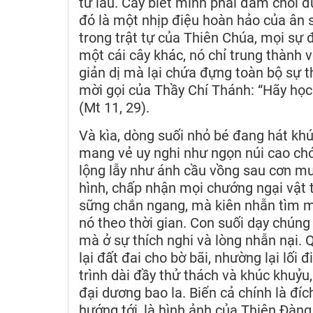
từ lâu. Cây biết mình phải đâm chồi đ
đó là một nhịp điệu hoàn hảo của ân 
trong trật tự của Thiên Chúa, mọi sự 
một cái cây khác, nó chỉ trung thành
giản dị mà lại chứa đựng toàn bộ sự t
mời gọi của Thầy Chí Thánh: “Hãy học
(Mt 11, 29).
Và kìa, dòng suối nhỏ bé đang hát kh
mang vẻ uy nghi như ngọn núi cao chó
lộng lẫy như ánh cầu vồng sau cơn mưa
hình, chấp nhận mọi chướng ngại vật 
sững chắn ngang, mà kiên nhẫn tìm mộ
nó theo thời gian. Con suối dạy chún
mà ở sự thích nghi và lòng nhẫn nại. 
lại đất đai cho bờ bãi, nhường lại lối
trình dài đầy thử thách và khúc khuỷu
đại dương bao la. Biển cả chính là đí
hướng tới, là hình ảnh của Thiên Đàng