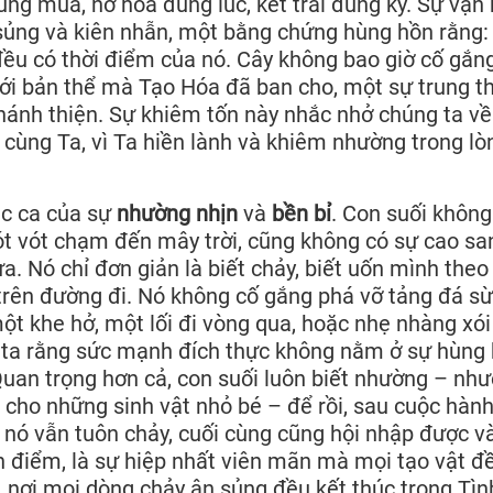
úng mùa, nở hoa đúng lúc, kết trái đúng kỳ. Sự vận
sủng và kiên nhẫn, một bằng chứng hùng hồn rằng:
đều có thời điểm của nó. Cây không bao giờ cố gắng
 với bản thể mà Tạo Hóa đã ban cho, một sự trung t
hánh thiện. Sự khiêm tốn này nhắc nhở chúng ta về 
 cùng Ta, vì Ta hiền lành và khiêm nhường trong lò
úc ca của sự
nhường nhịn
và
bền bỉ
. Con suối không
t vót chạm đến mây trời, cũng không có sự cao sa
. Nó chỉ đơn giản là biết chảy, biết uốn mình theo
trên đường đi. Nó không cố gắng phá vỡ tảng đá s
t khe hở, một lối đi vòng qua, hoặc nhẹ nhàng xó
g ta rằng sức mạnh đích thực không nằm ở sự hùng 
Quan trọng hơn cả, con suối luôn biết nhường – nh
 đi cho những sinh vật nhỏ bé – để rồi, sau cuộc hàn
, nó vẫn tuôn chảy, cuối cùng cũng hội nhập được v
ch điểm, là sự hiệp nhất viên mãn mà mọi tạo vật đ
, nơi mọi dòng chảy ân sủng đều kết thúc trong Tìn