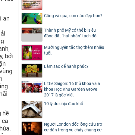
Công và quạ, con nào đẹp hơn?
i an
Thành phố Mỹ có thể bị siêu
ải
động đất “hạt nhân” tách đôi.
ng
ạnh,
Mười nguyên tắc thọ thêm nhiều
tuổi.
, bởi
hận
Làm sao để hạnh phúc?
 vùng
n
Little Saigon: 16 thủ khoa và á
úng
khoa Học Khu Garden Grove
mãi
2017 là gốc Việt
10 lý do chịu đau khổ
g hề
y ca
Người London dốc lòng cứu trợ
húa.
cư dân trong vụ cháy chung cư