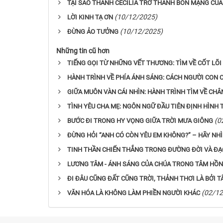
TẠI SAO THÁNH CECILIA TRỞ THÀNH BỔN MẠNG CỦA
(10/12/2025)
LỜI KINH TẠ ƠN
(10/12/2025)
ĐỪNG ẢO TƯỞNG
Những tin cũ hơn
TIẾNG GỌI TỪ NHỮNG VẾT THƯƠNG: TÌM VỀ CỐT LÕI
HÀNH TRÌNH VỀ PHÍA ÁNH SÁNG: CÁCH NGƯỜI CON C
GIỮA MUÔN VÀN CÁI NHÌN: HÀNH TRÌNH TÌM VỀ CHÂ
TÌNH YÊU CHA MẸ: NGÔN NGỮ ĐẦU TIÊN ĐỊNH HÌNH 
(0
BƯỚC ĐI TRONG HY VỌNG GIỮA TRỜI MƯA GIÔNG
ĐỪNG HỎI “ANH CÓ CÒN YÊU EM KHÔNG?” – HÃY NHÌ
TINH THẦN CHIẾN THẮNG TRONG ĐƯỜNG ĐỜI VÀ ĐẠ
LƯƠNG TÂM - ÁNH SÁNG CỦA CHÚA TRONG TÂM HỒN
ĐI ĐÂU CŨNG ĐẤT CŨNG TRỜI, THẢNH THƠI LÀ BỞI 
(02/12
VĂN HÓA LÀ KHÔNG LÀM PHIỀN NGƯỜI KHÁC