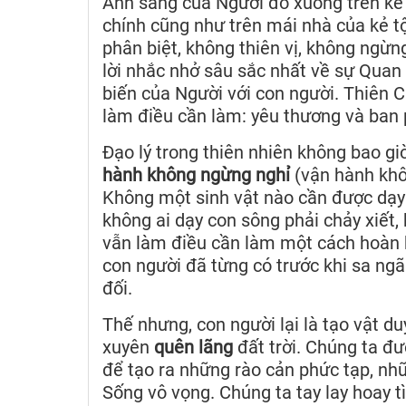
Ánh sáng của Người đổ xuống trên kẻ 
chính cũng như trên mái nhà của kẻ tộ
phân biệt, không thiên vị, không ngừn
lời nhắc nhở sâu sắc nhất về sự Qua
biến của Người với con người. Thiên 
làm điều cần làm: yêu thương và ban 
Đạo lý trong thiên nhiên không bao gi
hành không ngừng nghỉ
(vận hành khô
Không một sinh vật nào cần được dạy
không ai dạy con sông phải chảy xiết,
vẫn làm điều cần làm một cách hoàn h
con người đã từng có trước khi sa ngã
đối.
Thế nhưng, con người lại là tạo vật du
xuyên
quên lãng
đất trời. Chúng ta đượ
để tạo ra những rào cản phức tạp, nhữ
Sống vô vọng. Chúng ta tay lay hoay tì