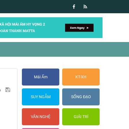
Mái Ấm
KT-XH
SUY NGẪM
SỐNG ĐẠO
VĂN NGHỆ
GIẢI TRÍ