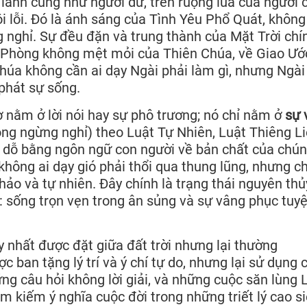
lành cũng như người dữ, trên ruộng lúa của người 
i lỗi. Đó là ánh sáng của Tình Yêu Phổ Quát, không
g nghỉ. Sự đều đặn và trung thành của Mặt Trời chí
n Phòng không mệt mỏi của Thiên Chúa, về Giao Ướ
Chúa không cần ai dạy Ngài phải làm gì, nhưng Ngài
phát sự sống.
ờ nằm ở lời nói hay sự phô trương; nó chỉ nằm ở
sự 
ng ngừng nghỉ) theo Luật Tự Nhiên, Luật Thiêng Li
 dỗ bằng ngôn ngữ con người về bản chất của chún
 không ai dạy gió phải thổi qua thung lũng, nhưng c
ảo và tự nhiên. Đây chính là trạng thái nguyên th
: sống trọn vẹn trong ân sủng và sự vâng phục tuyệ
y nhất được đặt giữa đất trời nhưng lại thường
c ban tặng lý trí và ý chí tự do, nhưng lại sử dụng
ng câu hỏi không lời giải, và những cuộc săn lùng 
m kiếm ý nghĩa cuộc đời trong những triết lý cao si