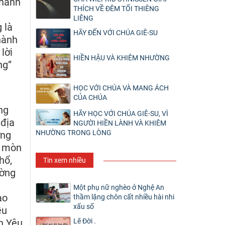
 hành
THÍCH VỀ ĐÊM TỐI THIÊNG
LIÊNG
 là
HÃY ĐẾN VỚI CHÚA GIÊ-SU
hành
lời
HIỀN HẬU VÀ KHIÊM NHƯỜNG
ng”
HỌC VỚI CHÚA VÀ MANG ÁCH
CỦA CHÚA
ng
HÃY HỌC VỚI CHÚA GIÊ-SU, VÌ
 địa
NGƯỜI HIỀN LÀNH VÀ KHIÊM
NHƯỜNG TRONG LÒNG
ừng
i mòn
hổ,
Tin xem nhiều
ường
h
Một phụ nữ nghèo ở Nghệ An
ào
thầm lặng chôn cất nhiều hài nhi
xấu số
ều
Lẽ Đời .
h Yêu