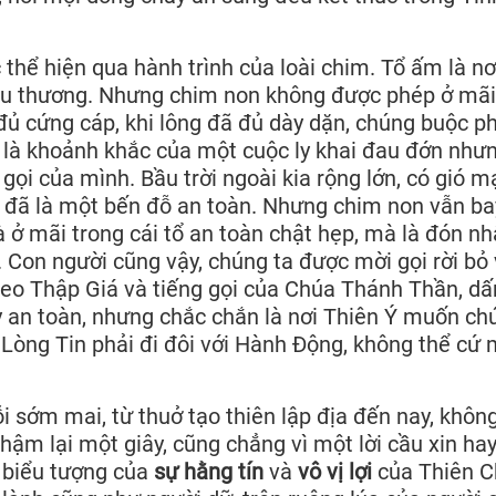
 thể hiện qua hành trình của loài chim. Tổ ấm là nơ
 yêu thương. Nhưng chim non không được phép ở mãi
đủ cứng cáp, khi lông đã đủ dày dặn, chúng buộc ph
ó là khoảnh khắc của một cuộc ly khai đau đớn như
 gọi của mình. Bầu trời ngoài kia rộng lớn, có gió m
c đã là một bến đỗ an toàn. Nhưng chim non vẫn bay
 ở mãi trong cái tổ an toàn chật hẹp, mà là đón n
. Con người cũng vậy, chúng ta được mời gọi rời bỏ
heo Thập Giá và tiếng gọi của Chúa Thánh Thần, dấ
 an toàn, nhưng chắc chắn là nơi Thiên Ý muốn ch
: Lòng Tin phải đi đôi với Hành Động, không thể cứ 
i sớm mai, từ thuở tạo thiên lập địa đến nay, khôn
hậm lại một giây, cũng chẳng vì một lời cầu xin ha
à biểu tượng của
sự hằng tín
và
vô vị lợi
của Thiên C