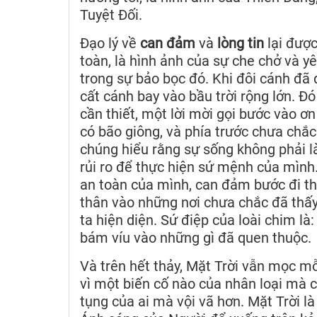
Tuyệt Đối.
Đạo lý về
can đảm
và
lòng tin
lại được
toàn, là hình ảnh của sự che chở và
trong sự bảo bọc đó. Khi đôi cánh đã 
cất cánh bay vào bầu trời rộng lớn. Đ
cần thiết, một lời mời gọi bước vào ơn
có bão giông, và phía trước chưa chắ
chúng hiểu rằng sự sống không phải là
rủi ro để thực hiện sứ mệnh của mình
an toàn của mình, can đảm bước đi t
thân vào những nơi chưa chắc đã thấy
ta hiện diện. Sứ điệp của loài chim là
bám víu vào những gì đã quen thuộc.
Và trên hết thảy, Mặt Trời vẫn mọc mỗ
vì một biến cố nào của nhân loại mà c
tụng của ai mà vội vã hơn. Mặt Trời l