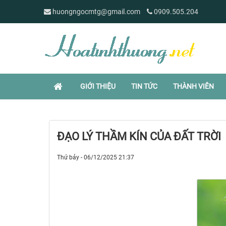
huongngocmtg@gmail.com
0909.505.204
GIỚI THIỆU
TIN TỨC
THÀNH VIÊN
ĐẠO LÝ THẦM KÍN CỦA ĐẤT TRỜI
Thứ bảy - 06/12/2025 21:37