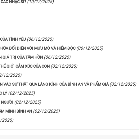
(10/12/2025)
 CÁC NHẠC SĨ?
(06/12/2025)
 CỦA TÌNH YÊU
(06/12/2025)
HÚA ĐỐI DIỆN VỚI MƯU MÔ VÀ HIỂM ĐỘC
(06/12/2025)
N GIÁ TRỊ CỦA TÂM HỒN
(02/12/2025)
THẾ GIỚI CẢM XÚC CỦA CON
2/12/2025)
(02/12/2025)
N VÀO SỰ THẬT QUA LĂNG KÍNH CỦA BÌNH AN VÀ PHẨM GIÁ
(02/12/2025)
O LÝ
(02/12/2025)
 NGƯỜI
(02/12/2025)
TÂM MÌNH BÌNH AN
/2025)