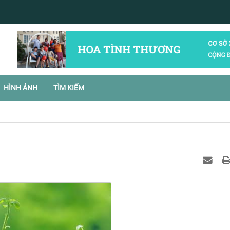
HÌNH ẢNH
TÌM KIẾM