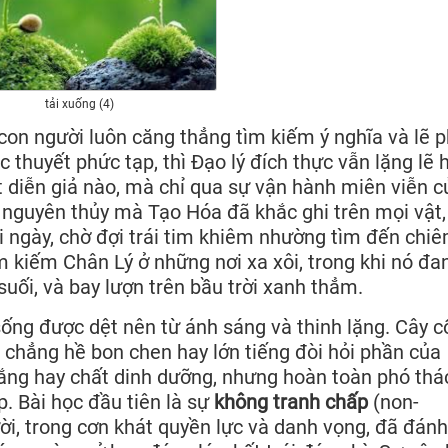
tải xuống (4)
 con người luôn căng thẳng tìm kiếm ý nghĩa và lẽ p
 thuyết phức tạp, thì Đạo lý đích thực vẫn lặng lẽ 
 diễn giả nào, mà chỉ qua sự vận hành miên viễn c
à nguyên thủy mà Tạo Hóa đã khắc ghi trên mọi vật
 ngày, chờ đợi trái tim khiêm nhường tìm đến chi
m kiếm Chân Lý ở những nơi xa xôi, trong khi nó đa
uối, và bay lượn trên bầu trời xanh thẳm.
ống được dệt nên từ ánh sáng và thinh lặng. Cây c
 chẳng hề bon chen hay lớn tiếng đòi hỏi phần của
ắng hay chất dinh dưỡng, nhưng hoàn toàn phó thá
p. Bài học đầu tiên là sự
không tranh chấp
(non-
ời, trong cơn khát quyền lực và danh vọng, đã đán