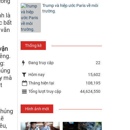
công
Trump và hiệp ước Paris về môi
trường.
nh là
c bất
 vẫn
Thống kê
vận
êng.
g:
Đang truy cập
22
húng
Hôm nay
15,602
ủy mà
Tháng hiện tại
108,195
t
Tổng lượt truy cập
44,624,550
Hình ảnh mới
 chúng
Lẽ
êu,