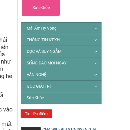
Sức Khỏe
Mái Ấm Hy Vọng
hải
THÔNG TIN KT-XH
hiển
ĐỌC VÀ SUY NGẪM
ủa
, như
SỐNG ĐẠO MỖI NGÀY
êm
VĂN NGHỆ
ng hé
GÓC GIẢI TRÍ
ối
Sức Khỏe
c vào
Tin tiêu điểm
h mất
CHA WILFRID STINISSEN GIẢI