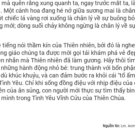
, mà quên rằng xung quanh ta, ngay trước mắt ta, l
. Một cành hoa đang hé nở giữa sương mai là chân
t chiếc lá vàng rơi xuống là chân lý về sự buông bỏ
g mới; dòng suối chảy không ngừng là chân lý về sự
 tiếng nói thầm kín của Thiên nhiên, bởi đó là nghe
ng giáo chúng ta được mời gọi tái khám phá vẻ đẹ
 kiên nhẫn mà Thiên nhiên đã làm gương. Hãy thôi tì
 những hành động nhỏ bé: trung thành với bổn phậ
dù khúc khuỷu, và can đảm bước ra khỏi cái "tổ ấm
Tình Yêu. Chỉ khi sống đồng điệu với nhịp điệu của
iên của ân sủng, con người mới thực sự tìm thấy bìn
nh mình trong Tình Yêu Vĩnh Cửu của Thiên Chúa.
Nguồn tin:
Lm. Anm