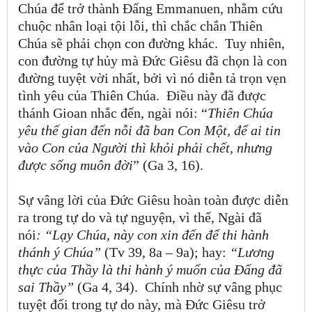
Chúa để trở thành Đấng Emmanuen, nhằm cứu
chuộc nhân loại tội lỗi, thì chắc chắn Thiên
Chúa sẽ phải chọn con đường khác.
Tuy nhiên,
con đường tự hủy mà Đức Giêsu đã chọn là con
đường tuyệt vời nhất, bởi vì nó diễn tả trọn vẹn
tình yêu của Thiên Chúa.
Điều này đã được
thánh Gioan nhắc đến, ngài nói: “
Thiên Chúa
yêu thế gian đến nỗi đã ban Con Một, để ai tin
vào Con của Người thì khỏi phải chết, nhưng
được sống muôn đời
” (Ga 3, 16).
Sự vâng lời của Đức Giêsu hoàn toàn được diễn
ra trong tự do và tự nguyện, vì thế, Ngài đã
nói
: “Lạy Chúa, này con xin đến để thi hành
thánh ý Chúa”
(
Tv 39, 8a – 9a); hay:
“Lương
thực của Thầy là thi hành ý muốn của Đấng đã
sai Thầy”
(Ga 4,
34).
Chính nhờ sự vâng phục
tuyệt đối trong tự do này, mà Đức Giêsu trở