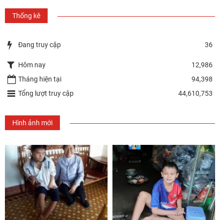
Thống kê
Đang truy cập
36
Hôm nay
12,986
Tháng hiện tại
94,398
Tổng lượt truy cập
44,610,753
Hình ảnh mới