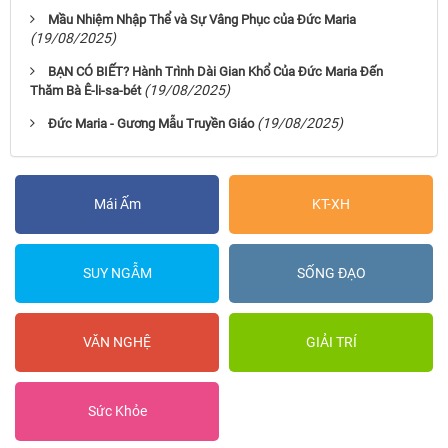
Mầu Nhiệm Nhập Thể và Sự Vâng Phục của Đức Maria
(19/08/2025)
BẠN CÓ BIẾT? Hành Trình Dài Gian Khổ Của Đức Maria Đến
(19/08/2025)
Thăm Bà Ê-li-sa-bét
(19/08/2025)
Đức Maria - Gương Mẫu Truyền Giáo
Mái Ấm
KT-XH
SUY NGẪM
SỐNG ĐẠO
VĂN NGHỆ
GIẢI TRÍ
Sức Khỏe