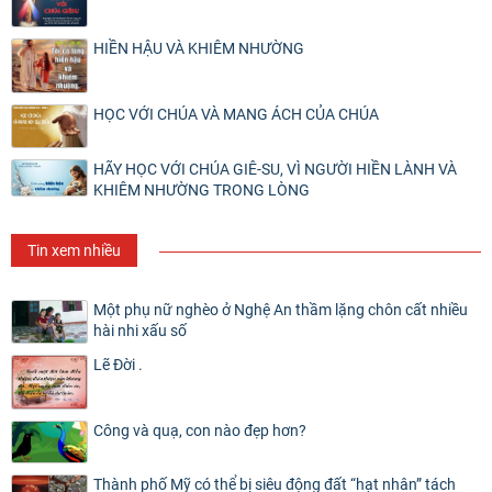
HIỀN HẬU VÀ KHIÊM NHƯỜNG
HỌC VỚI CHÚA VÀ MANG ÁCH CỦA CHÚA
HÃY HỌC VỚI CHÚA GIÊ-SU, VÌ NGƯỜI HIỀN LÀNH VÀ
KHIÊM NHƯỜNG TRONG LÒNG
Tin xem nhiều
Một phụ nữ nghèo ở Nghệ An thầm lặng chôn cất nhiều
hài nhi xấu số
Lẽ Đời .
Công và quạ, con nào đẹp hơn?
Thành phố Mỹ có thể bị siêu động đất “hạt nhân” tách