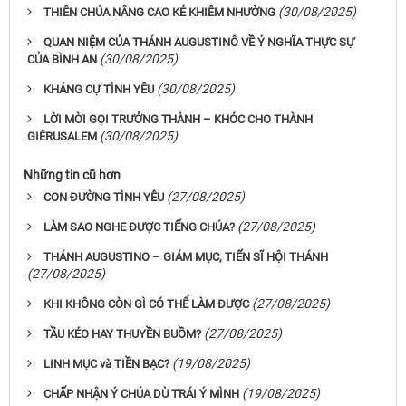
(30/08/2025)
THIÊN CHÚA NÂNG CAO KẺ KHIÊM NHƯỜNG
QUAN NIỆM CỦA THÁNH AUGUSTINÔ VỀ Ý NGHĨA THỰC SỰ
(30/08/2025)
CỦA BÌNH AN
(30/08/2025)
KHÁNG CỰ TÌNH YÊU
LỜI MỜI GỌI TRƯỞNG THÀNH – KHÓC CHO THÀNH
(30/08/2025)
GIÊRUSALEM
Những tin cũ hơn
(27/08/2025)
CON ĐƯỜNG TÌNH YÊU
(27/08/2025)
LÀM SAO NGHE ĐƯỢC TIẾNG CHÚA?
THÁNH AUGUSTINO – GIÁM MỤC, TIẾN SĨ HỘI THÁNH
(27/08/2025)
(27/08/2025)
KHI KHÔNG CÒN GÌ CÓ THỂ LÀM ĐƯỢC
(27/08/2025)
TẦU KÉO HAY THUYỀN BUỒM?
(19/08/2025)
LINH MỤC và TIỀN BẠC?
(19/08/2025)
CHẤP NHẬN Ý CHÚA DÙ TRÁI Ý MÌNH