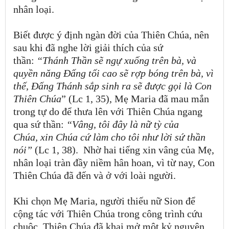
nhân loại.
Biết được ý định ngàn đời của Thiên Chúa, nên
sau khi đã nghe lời giải thích của sứ
thần:
“Thánh Thần sẽ ngự xuống trên bà,
và
quyền năng Đấng tối cao sẽ rợp bóng trên bà,
vì
thế,
Đấng Thánh sắp sinh ra sẽ được gọi là Con
Thiên Chúa
” (Lc 1,
35), Mẹ Maria đã mau mắn
trong tự do để thưa lên với Thiên Chúa ngang
qua sứ thần:
“Vâng, tôi đây là nữ tỳ của
Chúa,
xin Chúa cứ làm cho tôi như lời sứ thần
nói”
(Lc 1,
38).
Nhờ hai tiếng xin vâng của Mẹ,
nhân loại tràn đầy niềm hân hoan, vì từ nay, Con
Thiên Chúa đã đến và ở với loài người.
Khi chọn Mẹ Maria, người thiếu nữ Sion để
cộng tác với Thiên Chúa trong công trình cứu
chuộc, Thiên Chúa đã khai mở một kỷ nguyên