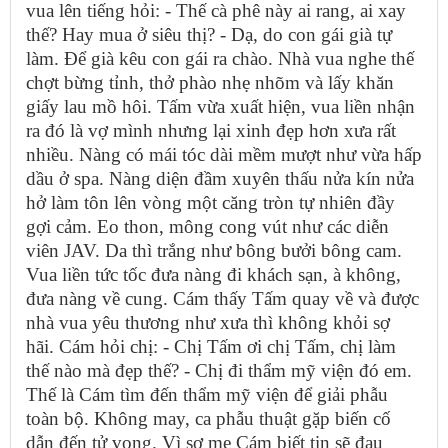
vua lên tiếng hỏi: - Thế cà phê này ai rang, ai xay
thế? Hay mua ở siêu thị? - Dạ, do con gái già tự
làm. Để già kêu con gái ra chào. Nhà vua nghe thế
chợt bừng tỉnh, thở phào nhẹ nhõm và lấy khăn
giấy lau mồ hôi. Tấm vừa xuất hiện, vua liền nhận
ra đó là vợ mình nhưng lại xinh đẹp hơn xưa rất
nhiều. Nàng có mái tóc dài mềm mượt như vừa hấp
dầu ở spa. Nàng diện đầm xuyên thấu nửa kín nửa
hở làm tôn lên vòng một căng tròn tự nhiên đầy
gợi cảm. Eo thon, mông cong vút như các diễn
viên JAV. Da thì trắng như bông bưởi bông cam.
Vua liền tức tốc đưa nàng đi khách sạn, à không,
đưa nàng về cung. Cám thấy Tấm quay về và được
nhà vua yêu thương như xưa thì không khỏi sợ
hãi. Cám hỏi chị: - Chị Tấm ơi chị Tấm, chị làm
thế nào mà đẹp thế? - Chị đi thẩm mỹ viện đó em.
Thế là Cám tìm đến thẩm mỹ viện để giải phẫu
toàn bộ. Không may, ca phẫu thuật gặp biến cố
dẫn đến tử vong. Vì sợ mẹ Cám biết tin sẽ đau