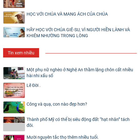
HỌC VỚI CHÚA VÀ MANG ÁCH CỦA CHÚA
HÃY HỌC VỚI CHÚA GIÊ-SU, VÌ NGƯỜI HIỀN LÀNH VÀ
KHIÊM NHƯỜNG TRONG LÒNG
Tin xem nhiều
Một phụ nữ nghèo ở Nghệ An thầm lặng chôn cất nhiều
hài nhi xấu số
Lẽ Đời .
Công và quạ, con nào đẹp hơn?
Thành phố Mỹ có thể bị siêu động đất “hạt nhân” tách
đôi.
Mười nguyên tắc thọ thêm nhiều tuổi.