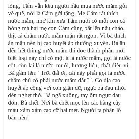
lòng, Tấm vẫn kêu người hầu mua nước mắm gởi
về quê, nói là Cám gởi tặng. Mẹ Cám rất thích
nước mắm, nhớ khi xưa Tấm nuôi có mỗi con cá
bống mà hai mẹ con Cám cũng bắt lên nấu cháo,
thịt cá chấm nước mắm mặn rất ngon. Vì bà thích
ăn mặn nên bị cao huyết áp thường xuyên. Bà ăn
đến hết thùng nước mắm thì đọc thành phần mới
biết loại này chỉ có một ít là nước mắm, gọi là nước
cốt, còn lại là nước, muối, hương liệu, chất điều vị.
Bà gầm lên: "Trời đất ơi, cái này phải gọi là nước
chấm chứ có phải nước mắm đâu?". Cơ địa cao
huyết áp cộng với cơn giận dữ, ngực bà đau nhói
đến nghẹt thở. Bà ngã xuống, tay ôm ngực đau
đớn. Bà chết. Nơi bà chết mọc lên các hàng cây
màu xám xám cao cỡ hai mét. Người ta phân lô
bán nền!