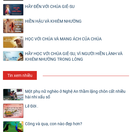
HÃY ĐẾN VỚI CHÚA GIÊ-SU
HIỀN HẬU VÀ KHIÊM NHƯỜNG
HỌC VỚI CHÚA VÀ MANG ÁCH CỦA CHÚA
HÃY HỌC VỚI CHÚA GIÊ-SU, VÌ NGƯỜI HIỀN LÀNH VÀ
KHIÊM NHƯỜNG TRONG LÒNG
Tin xem nhiều
Một phụ nữ nghèo ở Nghệ An thầm lặng chôn cất nhiều
hài nhi xấu số
Lẽ Đời .
Công và quạ, con nào đẹp hơn?