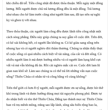
khi chiều đã trễ. Tiền công nhật đã được thỏa thuận. Mỗi ngày một đồng
lương. Mỗi người được chủ trả lương đồng đều là một đồng. Trả lương
như nhau cho kẻ làm trước cũng như người làm sau, đã tạo nên sự nghi
kỵ và ghen tị với nhau.
Theo thỏa thuận, các người làm công đều được lãnh tiền công nhật một
cách sòng phẳng. Điều này giúp chúng ta suy gẫm về cuộc đời. Trên đời,
có kẻ xài không hết, có người lần không ra. Có kẻ giàu sang sống trên
nhung lụa và có người nghèo đói thảm thương. Chúng ta nhận thấy thực
tế cuộc sống có quá nhiều cách biệt về tài năng, của cải và đời sống. Có
nhiều người làm ít mà được hưởng nhiều và có người làm lụng khổ cực
vất vả mà vẫn không đủ ăn. Rồi cái nghèo mắc cái eo. Cuộc đời lam lũ
gian nan khổ sở. Làm sao chúng ta có thể trả lời những vấn nạn cuộc
sống? Thiên Chúa có nhân từ và công bằng vô cùng không?
Trên thế giới có hơn
8
tỷ người, mỗi người được ơn sự sống, được hít thở
khí trong lành và được hưởng dùng mọi tài nguyên phong phú. Được tự
do nhận biết và tôn thờ Thiên Chúa, Đấng tạo thành mọi sự. Thiên Chúa
ban vũ trụ mênh mông, trăng sao lấp lánh, sông sâu biển rộng bao la,