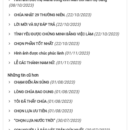
(08/10/2023)
(22/10/2023)
CHÚA NHẬT 29 THƯỜNG NIÊN.
(22/10/2023)
LỜI MỜI VÀ SỰ ĐÁP TRẢ
(22/10/2023)
TÌNH YÊU ĐƯỢC CHỨNG MINH BẰNG VIỆC LÀM
(22/10/2023)
CHỌN PHẦN TỐT NHẤT
(01/11/2023)
Hình ảnh được chúc phúc lành
(01/11/2023)
LỄ CÁC THÁNH NAM NỮ.
Những tin cũ hơn
(01/08/2023)
CHẠM ĐẾN ÂN SỦNG
(01/08/2023)
LÒNG CHÚA BAO DUNG
(01/08/2023)
TÔI ĐÃ THẤY CHÚA
(01/08/2023)
CHỌN LỰA ƯU TIÊN
(30/07/2023)
“CHỌN LỰA NƯỚC TRỜI”