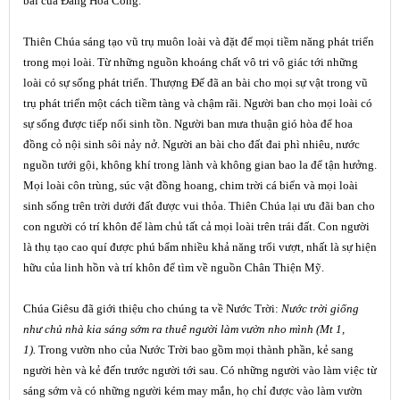
bài của Đấng Hóa Công.
Thiên Chúa sáng tạo vũ trụ muôn loài và đặt để mọi tiềm năng phát triển
trong mọi loài. Từ những nguồn khoáng chất vô tri vô giác tới những
loài có sự sống phát triển. Thượng Đế đã an bài cho mọi sự vật trong vũ
trụ phát triển một cách tiềm tàng và chậm rãi. Người ban cho mọi loài có
sự sống được tiếp nối sinh tồn. Người ban mưa thuận gió hòa để hoa
đồng cỏ nội sinh sôi nảy nở. Người an bài cho đất đai phì nhiêu, nước
nguồn tưới gội, không khí trong lành và không gian bao la để tận hưởng.
Mọi loài côn trùng, súc vật đồng hoang, chim trời cá biển và mọi loài
sinh sống trên trời dưới đất được vui thỏa. Thiên Chúa lại ưu đãi ban cho
con người có trí khôn để làm chủ tất cả mọi loài trên trái đất. Con người
là thụ tạo cao quí được phú bẩm nhiều khả năng trổi vượt, nhất là sự hiện
hữu của linh hồn và trí khôn để tìm về nguồn Chân Thiện Mỹ.
Chúa Giêsu đã giới thiệu cho chúng ta về Nước Trời:
Nước trời giống
như chủ nhà kia sáng sớm ra thuê người làm vườn nho mình (Mt 1,
1).
Trong vườn nho của Nước Trời bao gồm mọi thành phần, kẻ sang
người hèn và kẻ đến trước người tới sau. Có những người vào làm việc từ
sáng sớm và có những người kém may mắn, họ chỉ được vào làm vườn