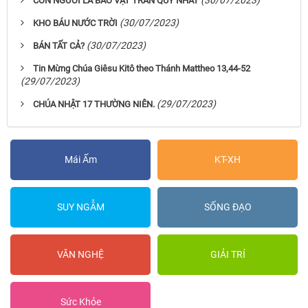
(30/07/2023)
CON NGƯỜI LÀ BẢO VẬT TRÂN QÚY NHẤT
(30/07/2023)
KHO BÁU NƯỚC TRỜI
(30/07/2023)
BÁN TẤT CẢ?
Tin Mừng Chúa Giêsu Kitô theo Thánh Mattheo 13,44-52
(29/07/2023)
(29/07/2023)
CHÚA NHẬT 17 THƯỜNG NIÊN.
Mái Ấm
KT-XH
SUY NGẪM
SỐNG ĐẠO
VĂN NGHỆ
GIẢI TRÍ
Sức Khỏe