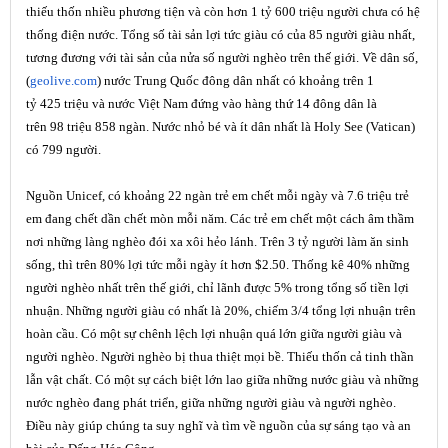
thiếu thốn nhiều phương tiện và còn
hơn
1 tỷ 600 triệu người chưa có hệ
thống điện nước. Tổng số tài sản lợi tức giàu có của 85 người giàu nhất,
tương đương với tài sản của nửa số người nghèo trên thế giới. Về dân số,
(
geolive.com
) nước Trung Quốc đông dân nhất có khoảng trên 1
tỷ
425
triệu và nước Việt Nam đứng vào hàng thứ 14 đông dân là
trên
98
triệu
858
ngàn. Nước nhỏ bé và ít dân nhất là Holy See (Vatican)
có 799 người.
Nguồn Unicef, có khoảng 22 ngàn trẻ em chết mỗi ngày và 7.6 triệu trẻ
em đang chết dần chết mòn mỗi năm. Các trẻ em chết một cách âm thầm
nơi những làng nghèo đói xa xôi hẻo lánh. Trên 3 tỷ người làm ăn sinh
sống, thì trên 80% lợi tức mỗi ngày ít hơn $2.50. Thống kê 40% những
người nghèo nhất trên thế giới, chỉ lãnh được 5% trong tổng số tiền lợi
nhuận. Những người giàu có nhất là 20%, chiếm 3/4 tổng lợi nhuận trên
hoàn cầu. Có một sự chênh lệch lợi nhuận quá lớn giữa người giàu và
người nghèo. Người nghèo bị thua thiệt mọi bề. Thiếu thốn cả tinh thần
lẫn vật chất. Có một sự cách biệt lớn lao giữa những nước giàu và những
nước nghèo đang phát triển, giữa những người giàu và người nghèo.
Điều này giúp chúng ta suy nghĩ và tìm về nguồn của sự sáng tạo và an