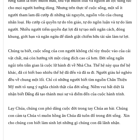
rừng xanh lá biếc muôn màu, thú vật muôn loài và nguồn ân lộc sung túc
cho mọi người hưởng dùng. Nhưng trên thực tế cuộc sống, một số ít
người tham lam đã cướp đi những tài nguyên, nguồn vốn của chung
nhân loại. Họ cướp cả quyền tự do tôn giáo, tự do ngôn luận và tự do làm
người. Nhiều người tiếm quyền đạt lợi đã tự tạo mối ngăn cách, đóng
khung, giới hạn và ngăn ngừa để dành giật chiếm hữu tài sản làm tư lợi.
Chúng ta biết, cuộc sống của con người không chỉ tùy thuộc vào của cải
vật chất, mà còn hướng tới một cùng đích cao cả hơn. Đời sống ngắn
ngủi trên trần gian là cuộc lữ hành đi về Nhà Cha. Thế hệ này qua thế hệ
khác, đã có biết bao nhiêu thế hệ đã đến và đã ra đi. Người giàu kẻ nghèo
đều về chung một lối. Chỉ có những người biết tìm nguồn Chân Thiện
Mỹ mới tỏ rạng ý nghĩa chính thật của đời sống. Niềm vui bất diệt là
nhận biết Đấng đã tạo thành mọi sự và điểm đến của cuộc hành trình.
Lạy Chúa, chúng con phó dâng cuộc đời trong tay Chúa an bài. Chúng
con cảm tạ Chúa vì muôn hồng ân Chúa đã tuôn đổ trong đời sống. Xin
cho chúng con biết làm sinh lợi những gì chúng con đã lãnh nhận.