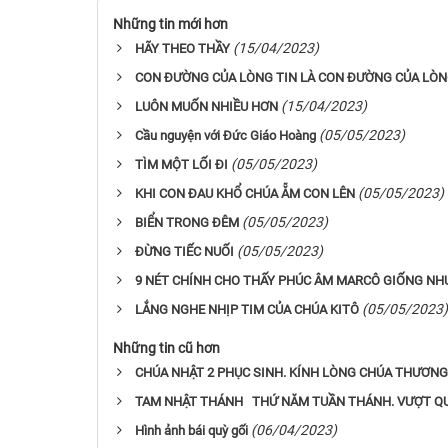
Những tin mới hơn
(15/04/2023)
HÃY THEO THẦY
CON ĐƯỜNG CỦA LÒNG TIN LÀ CON ĐƯỜNG CỦA LÒ
(15/04/2023)
LUÔN MUỐN NHIỀU HƠN
(05/05/2023)
Cầu nguyện với Đức Giáo Hoàng
(05/05/2023)
TÌM MỘT LỐI ĐI
(05/05/2023)
KHI CON ĐAU KHỔ CHÚA ẴM CON LÊN
(05/05/2023)
BIỂN TRONG ĐÊM
(05/05/2023)
ĐỪNG TIẾC NUỐI
9 NÉT CHÍNH CHO THẤY PHÚC ÂM MARCÔ GIỐNG NH
(05/05/2023)
LẮNG NGHE NHỊP TIM CỦA CHÚA KITÔ
Những tin cũ hơn
CHÚA NHẬT 2 PHỤC SINH. KÍNH LÒNG CHÚA THƯƠNG
TAM NHẬT THÁNH THỨ NĂM TUẦN THÁNH. VƯỢT Q
(06/04/2023)
Hình ảnh bái quỳ gối