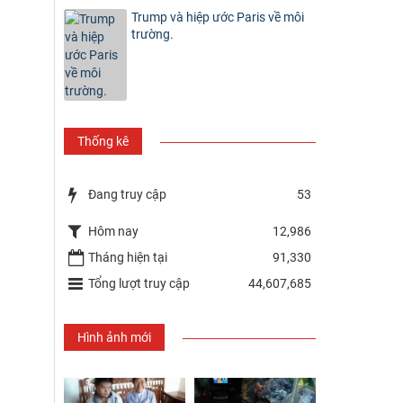
Trump và hiệp ước Paris về môi
trường.
Thống kê
Đang truy cập
53
Hôm nay
12,986
Tháng hiện tại
91,330
Tổng lượt truy cập
44,607,685
Hình ảnh mới