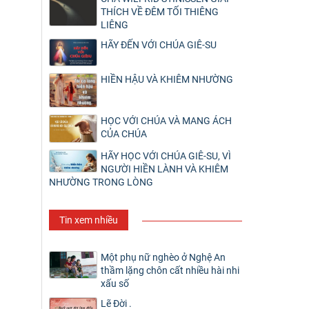
THÍCH VỀ ĐÊM TỐI THIÊNG
LIÊNG
HÃY ĐẾN VỚI CHÚA GIÊ-SU
HIỀN HẬU VÀ KHIÊM NHƯỜNG
HỌC VỚI CHÚA VÀ MANG ÁCH
CỦA CHÚA
HÃY HỌC VỚI CHÚA GIÊ-SU, VÌ
NGƯỜI HIỀN LÀNH VÀ KHIÊM
NHƯỜNG TRONG LÒNG
Tin xem nhiều
Một phụ nữ nghèo ở Nghệ An
thầm lặng chôn cất nhiều hài nhi
xấu số
Lẽ Đời .