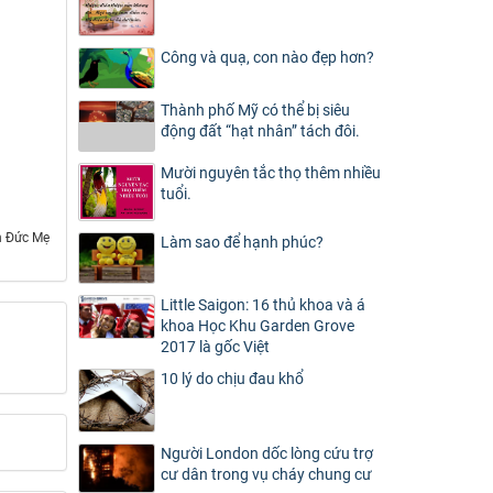
Công và quạ, con nào đẹp hơn?
Thành phố Mỹ có thể bị siêu
động đất “hạt nhân” tách đôi.
Mười nguyên tắc thọ thêm nhiều
tuổi.
h Đức Mẹ
Làm sao để hạnh phúc?
Little Saigon: 16 thủ khoa và á
khoa Học Khu Garden Grove
2017 là gốc Việt
10 lý do chịu đau khổ
Người London dốc lòng cứu trợ
cư dân trong vụ cháy chung cư