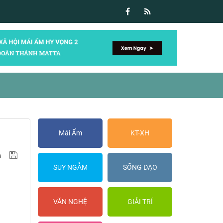
Mái Ấm
KT-XH
SUY NGẪM
SỐNG ĐẠO
VĂN NGHỆ
GIẢI TRÍ