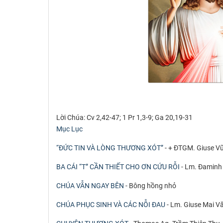
Lời Chúa: Cv 2,42-47; 1 Pr 1,3-9; Ga 20,19-31
Mục Lục
“ĐỨC TIN VÀ LÒNG THƯƠNG XÓT”
- + ĐTGM. Giuse V
BA CÁI “T” CẦN THIẾT CHO ƠN CỨU RỖI
- Lm. Đaminh
CHÚA VẪN NGAY BÊN
- Bông hồng nhỏ
CHÚA PHỤC SINH VÀ CÁC NỖI ĐAU
- Lm. Giuse Mai V