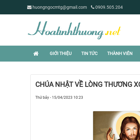
huongngocmtg@gmail.com
0909.505.204
GIỚI THIỆU
TIN TỨC
THÀNH VIÊN
CHÚA NHẬT VỀ LÒNG THƯƠNG X
Thứ bảy - 15/04/2023 10:23