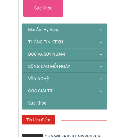
Sức Khỏe
Mái Ấm Hy Vọng
THÔNG TIN KT-XH
ĐỌC VÀ SUY NGẪM
SỐNG ĐẠO MỖI NGÀY
VĂN NGHỆ
GÓC GIẢI TRÍ
Sức Khỏe
Tin tiêu điểm
CHA WILFRID STINISSEN GIẢI