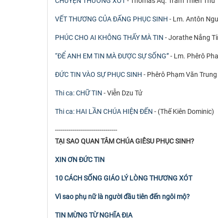
CHUYỆN THƯƠNG XÓT
- Thomas Aq. Trầm Thiên Thu
VẾT THƯƠNG CỦA ĐẤNG PHỤC SINH
- Lm. Antôn Ng
PHÚC CHO AI KHÔNG THẤY MÀ TIN
- Jorathe Nắng 
“ĐỂ ANH EM TIN MÀ ĐƯỢC SỰ SỐNG”
- Lm. Phêrô Pha
ĐỨC TIN VÀO SỰ PHỤC SINH
- Phêrô Phạm Văn Trung
Thi ca: CHỮ TIN
- Viễn Dzu Tử
Thi ca: HAI LẦN CHÚA HIỆN ĐẾN
- (Thế Kiên Dominic)
--------------------------------
TẠI SAO QUAN TÂM CHÚA GIÊSU PHỤC SINH?
XIN ƠN ĐỨC TIN
10 CÁCH SỐNG GIÁO LÝ LÒNG THƯƠNG XÓT
Vì sao phụ nữ là người đầu tiên đến ngôi mộ?
TIN MỪNG TỪ NGHĨA ĐỊA