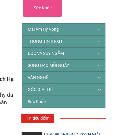
Sức Khỏe
Mái Ấm Hy Vọng
THÔNG TIN KT-XH
ĐỌC VÀ SUY NGẪM
SỐNG ĐẠO MỖI NGÀY
VĂN NGHỆ
ịch Hạ
GÓC GIẢI TRÍ
thy đã
Sức Khỏe
hận
Tin tiêu điểm
CHA WILFRID STINISSEN GIẢI