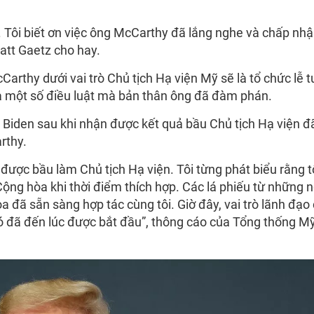
a. Tôi biết ơn việc ông McCarthy đã lắng nghe và chấp nh
att Gaetz cho hay.
rthy dưới vai trò Chủ tịch Hạ viện Mỹ sẽ là tổ chức lễ 
ua một số điều luật mà bản thân ông đã đàm phán.
Biden sau khi nhận được kết quả bầu Chủ tịch Hạ viện đ
rthy.
được bầu làm Chủ tịch Hạ viện. Tôi từng phát biểu rằng t
Cộng hòa khi thời điểm thích hợp. Các lá phiếu từ những n
a đã sẵn sàng hợp tác cùng tôi. Giờ đây, vai trò lãnh đạo
đó đã đến lúc được bắt đầu”, thông cáo của Tổng thống M