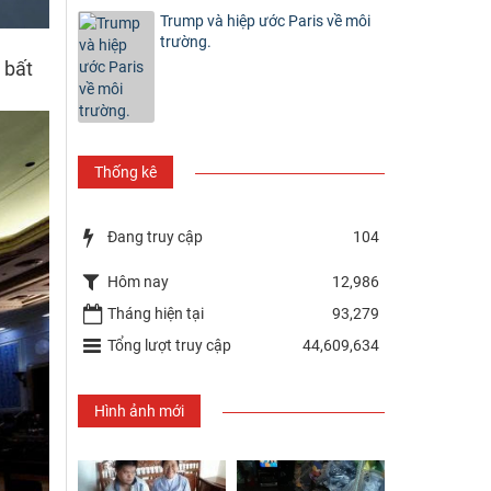
Trump và hiệp ước Paris về môi
trường.
 bất
Thống kê
Đang truy cập
104
Hôm nay
12,986
Tháng hiện tại
93,279
Tổng lượt truy cập
44,609,634
Hình ảnh mới