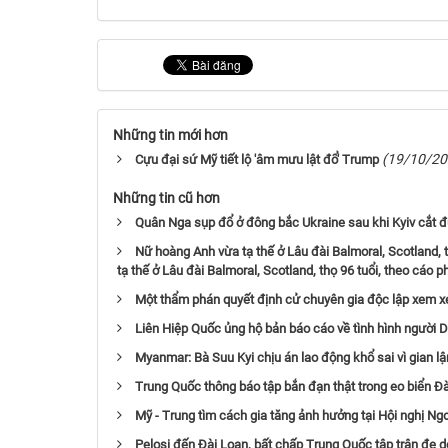
Những tin mới hơn
(19/10/20
Cựu đại sứ Mỹ tiết lộ 'âm mưu lật đổ' Trump
Những tin cũ hơn
Quân Nga sụp đổ ở đông bắc Ukraine sau khi Kyiv cắt đ
Nữ hoàng Anh vừa tạ thế ở Lâu đài Balmoral, Scotland, 
tạ thế ở Lâu đài Balmoral, Scotland, thọ 96 tuổi, theo cáo p
Một thẩm phán quyết định cử chuyên gia độc lập xem xét
Liên Hiệp Quốc ủng hộ bản báo cáo về tình hình người 
Myanmar: Bà Suu Kyi chịu án lao động khổ sai vì gian l
Trung Quốc thông báo tập bắn đạn thật trong eo biển Đà
Mỹ - Trung tìm cách gia tăng ảnh hưởng tại Hội nghị N
Pelosi đến Đài Loan, bất chấp Trung Quốc tập trận đe 