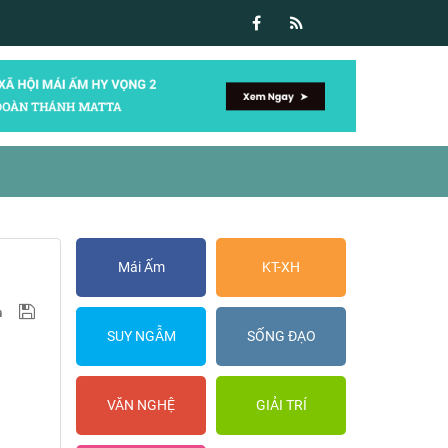
Mái Ấm
KT-XH
SUY NGẪM
SỐNG ĐẠO
VĂN NGHỆ
GIẢI TRÍ