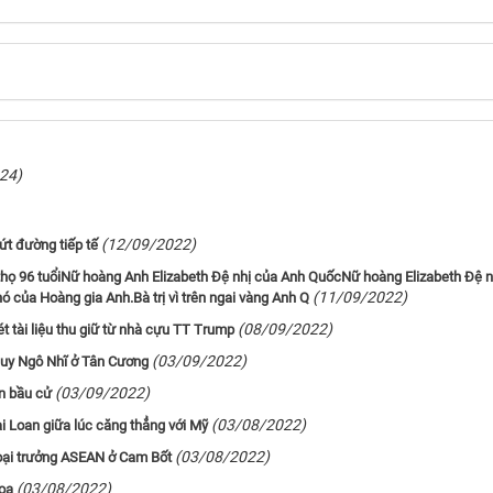
24)
(12/09/2022)
ứt đường tiếp tế
thọ 96 tuổiNữ hoàng Anh Elizabeth Đệ nhị của Anh QuốcNữ hoàng Elizabeth Đệ n
(11/09/2022)
hó của Hoàng gia Anh.Bà trị vì trên ngai vàng Anh Q
(08/09/2022)
 tài liệu thu giữ từ nhà cựu TT Trump
(03/09/2022)
Duy Ngô Nhĩ ở Tân Cương
(03/09/2022)
ận bầu cử
(03/08/2022)
i Loan giữa lúc căng thẳng với Mỹ
(03/08/2022)
goại trưởng ASEAN ở Cam Bốt
(03/08/2022)
dọa