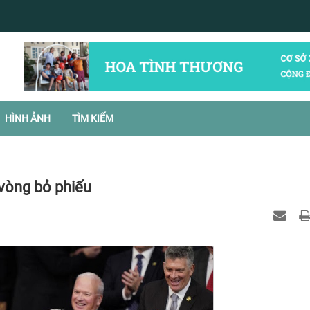
HÌNH ẢNH
TÌM KIẾM
 vòng bỏ phiếu