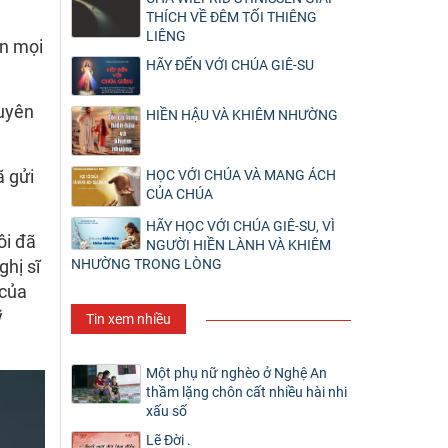
THÍCH VỀ ĐÊM TỐI THIÊNG
LIÊNG
ận mọi
HÃY ĐẾN VỚI CHÚA GIÊ-SU
tuyên
HIỀN HẬU VÀ KHIÊM NHƯỜNG
ã gửi
HỌC VỚI CHÚA VÀ MANG ÁCH
CỦA CHÚA
HÃY HỌC VỚI CHÚA GIÊ-SU, VÌ
ôi đã
NGƯỜI HIỀN LÀNH VÀ KHIÊM
NHƯỜNG TRONG LÒNG
ghị sĩ
 của
ỹ
Tin xem nhiều
Một phụ nữ nghèo ở Nghệ An
thầm lặng chôn cất nhiều hài nhi
xấu số
Lẽ Đời .