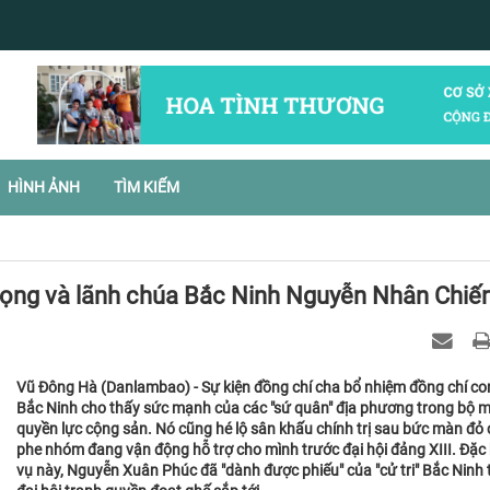
HÌNH ẢNH
TÌM KIẾM
ọng và lãnh chúa Bắc Ninh Nguyễn Nhân Chiế
Vũ Đông Hà (Danlambao) - Sự kiện đồng chí cha bổ nhiệm đồng chí con
Bắc Ninh cho thấy sức mạnh của các "sứ quân" địa phương trong bộ 
quyền lực cộng sản. Nó cũng hé lộ sân khấu chính trị sau bức màn đỏ
phe nhóm đang vận động hỗ trợ cho mình trước đại hội đảng XIII. Đặc b
vụ này, Nguyễn Xuân Phúc đã "dành được phiếu" của "cử tri" Bắc Ninh 