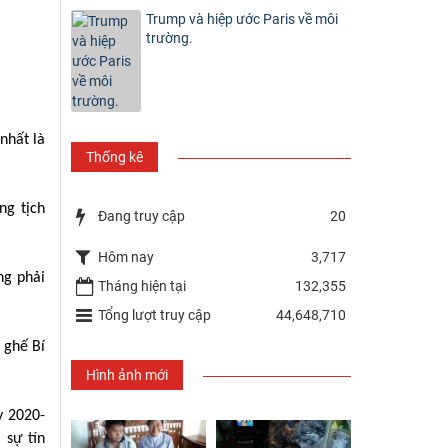
Trump và hiệp ước Paris về môi
trường.
nhất là
Thống kê
ng tịch
Đang truy cập
20
Hôm nay
3,717
ng phải
Tháng hiện tại
132,355
Tổng lượt truy cập
44,648,710
 ghế Bí
Hình ảnh mới
ỳ 2020-
 sự tín