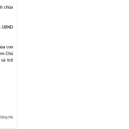
nh chúa
ch UBND
húa con
iêm Chủ
 và trở
Dông Hà