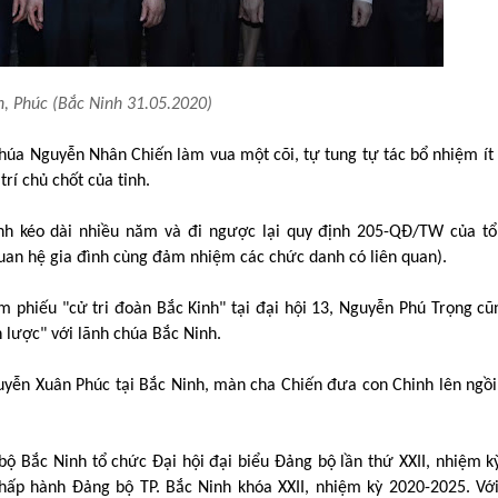
n, Phúc (Bắc Ninh 31.05.2020)
chúa Nguyễn Nhân Chiến làm vua một cõi, tự tung tự tác bổ nhiệm ít 
rí chủ chốt của tỉnh.
inh kéo dài nhiều năm và đi ngược lại quy định 205-QĐ/TW của tổ
uan hệ gia đình cùng đảm nhiệm các chức danh có liên quan).
ếm phiếu "cử tri đoàn Bắc Kinh" tại đại hội 13, Nguyễn Phú Trọng cũ
 lược" với lãnh chúa Bắc Ninh.
uyễn Xuân Phúc tại Bắc Ninh, màn cha Chiến đưa con Chinh lên ngồi
ộ Bắc Ninh tổ chức Đại hội đại biểu Đảng bộ lần thứ XXII, nhiệm k
hấp hành Đảng bộ TP. Bắc Ninh khóa XXII, nhiệm kỳ 2020-2025. Với