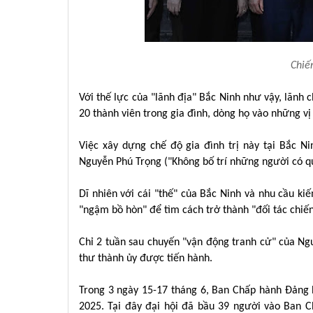
Chiế
Với thế lực của "lãnh địa" Bắc Ninh như vậy, lãnh 
20 thành viên trong gia đình, dòng họ vào những vị t
Việc xây dựng chế độ gia đình trị này tại Bắc N
Nguyễn Phú Trọng ("Không bố trí những người có q
Dĩ nhiên với cái "thế" của Bắc Ninh và nhu cầu ki
"ngậm bồ hòn" để tìm cách trở thành "đối tác chiến
Chỉ 2 tuần sau chuyến "vận động tranh cử" của Ng
thư thành ủy được tiến hành.
Trong 3 ngày 15-17 tháng 6, Ban Chấp hành Đảng b
2025. Tại đây đại hội đã bầu 39 người vào Ban C