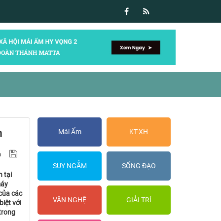
n
Mái Ấm
KT-XH
SUY NGẪM
SỐNG ĐẠO
 tại
máy
 của các
VĂN NGHỆ
GIẢI TRÍ
iệt với
trong