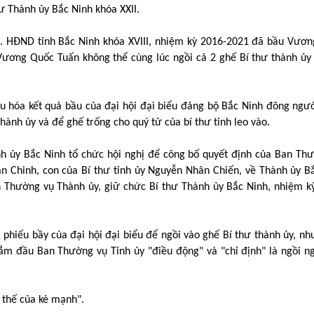
ư Thành ủy Bắc Ninh khóa XXII.
7. HĐND tỉnh Bắc Ninh khóa XVIII, nhiệm kỳ 2016-2021 đã bầu Vươ
Vương Quốc Tuấn không thể cùng lúc ngồi cả 2 ghế Bí thư thành ủy
u hóa kết quả bầu của đại hội đại biểu đảng bộ Bắc Ninh đông ngườ
ành ủy và để ghế trống cho quý tử của bí thư tỉnh leo vào.
nh ủy Bắc Ninh tổ chức hội nghị để công bố quyết định của Ban Th
n Chinh, con của Bí thư tỉnh ủy Nguyễn Nhân Chiến, về Thành ủy B
n Thường vụ Thành ủy, giữ chức Bí thư Thành ủy Bắc Ninh, nhiệm k
phiếu bầy của đại hội đại biểu để ngồi vào ghế Bí thư thành ủy, nh
ắm đầu Ban Thường vụ Tỉnh ủy "điều động" và "chỉ định" là ngồi n
i thế của kẻ mạnh".