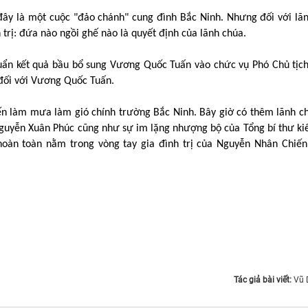
ì đây là một cuộc "đảo chánh" cung đình Bắc Ninh. Nhưng đối với lã
trị: đứa nào ngồi ghế nào là quyết định của lãnh chúa.
uẩn kết quả bầu bổ sung Vương Quốc Tuấn vào chức vụ Phó Chủ tị
 đối với Vương Quốc Tuấn.
n làm mưa làm gió chính trường Bắc Ninh. Bây giờ có thêm lãnh c
Nguyễn Xuân Phúc cũng như sự im lặng nhượng bộ của Tổng bí thư k
hoàn toàn nằm trong vòng tay gia đình trị của Nguyễn Nhân Chiến
Tác giả bài viết:
Vũ 