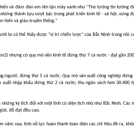
Chiến và đám đàn em lên tận mây xanh như "Thủ tướng tin tưởng đ
 những thành tựu vượt bậc trong phát triển kinh tế - xã hội; xứng đ
n hiến và giàu truyền thống."
i ta có thể thấy được "vị trí chiến lược" của Bắc Ninh trong nồi 
2 km2) nhưng có quy mô nền kinh tế đứng thứ 7 cả nước - đạt gần 200
ồng/người, đứng thứ 5 cả nước. Quy mô sản xuất công nghiệp đứng
ạch xuất nhập khẩu đứng thứ 2 cả nước; thu ngân sách hơn 30.400 t
 những kỳ tích đối với một tỉnh có diện tích nhỏ như Bắc Ninh. Các 
 giỏi, đỗ đạt đều cao.
m năm nay, tỉnh nỗ lực hoàn thành toàn diện các chỉ tiêu đề ra, khô