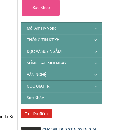
Sức Khỏe
Mái Ấm Hy Vọng
THÔNG TIN KT-XH
ĐỌC VÀ SUY NGẪM
SỐNG ĐẠO MỖI NGÀY
VĂN NGHỆ
GÓC GIẢI TRÍ
Sức Khỏe
Tin tiêu điểm
u là Bí
CHA WILFRID STINISSEN GIẢI