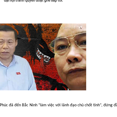
đại hội tranh quyền đoạt ghế sắp tới.
húc đã đến Bắc Ninh "làm việc với lãnh đạo chủ chốt tỉnh", đứng đầ