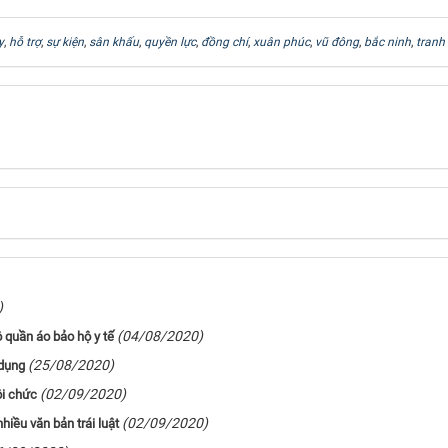
y
,
hỗ trợ
,
sự kiện
,
sân khấu
,
quyền lực
,
đồng chí
,
xuân phúc
,
vũ đông
,
bắc ninh
,
tranh
)
(04/08/2020)
ộ quần áo bảo hộ y tế
(25/08/2020)
 dụng
(02/09/2020)
ôi chức
(02/09/2020)
iều văn bản trái luật