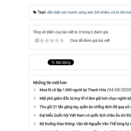
Tags:
đặc biệt
,
sức mạnh
,
cộng sản
,
bổ nhiệm
,
cử tri
,
bộ má
Tổng số điểm của bài viết là: 0 trong 0 đánh giá
Click để đánh giá bài viết
Những tin mới hơn
(04/08/2020
Mưa lũ cô lập 1.000 người tại Thanh Hóa
Một phó giám đốc bị truy tố vì làm giả hơn chục nghìn b
Thu giữ 21 tấn găng tay, quần áo chống dịch đã qua sử
Đại biểu Quốc hội Việt Nam có quốc tịch châu Âu xin th
Bộ trưởng Giao thông- Vận tải Nguyễn Văn Thể từng ký nh