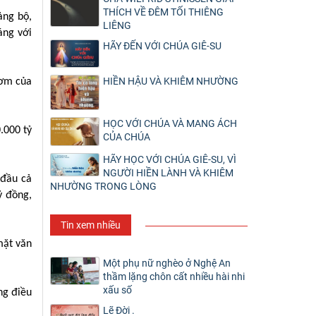
THÍCH VỀ ĐÊM TỐI THIÊNG
ảng bộ,
LIÊNG
áng với
HÃY ĐẾN VỚI CHÚA GIÊ-SU
HIỀN HẬU VÀ KHIÊM NHƯỜNG
cơm của
HỌC VỚI CHÚA VÀ MANG ÁCH
.000 tỷ
CỦA CHÚA
HÃY HỌC VỚI CHÚA GIÊ-SU, VÌ
NGƯỜI HIỀN LÀNH VÀ KHIÊM
 đầu cả
NHƯỜNG TRONG LÒNG
ỷ đồng,
Tin xem nhiều
mặt văn
Một phụ nữ nghèo ở Nghệ An
thầm lặng chôn cất nhiều hài nhi
xấu số
ng điều
Lẽ Đời .