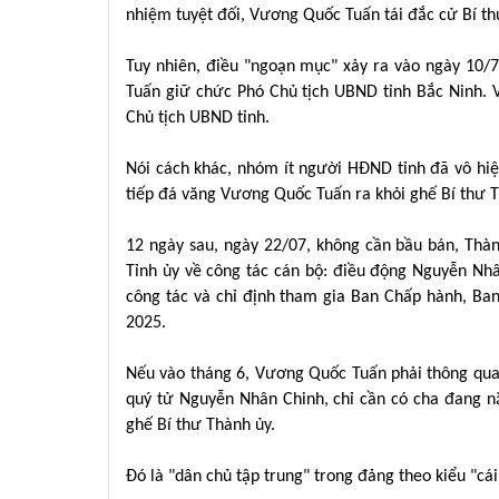
nhiệm tuyệt đối, Vương Quốc Tuấn tái đắc cử Bí th
Tuy nhiên, điều "ngoạn mục" xảy ra vào ngày 10/
Tuấn giữ chức Phó Chủ tịch UBND tỉnh Bắc Ninh. 
Chủ tịch UBND tỉnh.
Nói cách khác, nhóm ít người HĐND tỉnh đã vô hiệ
tiếp đá văng Vương Quốc Tuấn ra khỏi ghế Bí thư Th
12 ngày sau, ngày 22/07, không cần bầu bán, Thà
Tỉnh ủy về công tác cán bộ: điều động Nguyễn Nhâ
công tác và chỉ định tham gia Ban Chấp hành, Ba
2025.
Nếu vào tháng 6, Vương Quốc Tuấn phải thông qua 
quý tử Nguyễn Nhân Chinh, chỉ cần có cha đang n
ghế Bí thư Thành ủy.
Đó là "dân chủ tập trung" trong đảng theo kiểu "cá