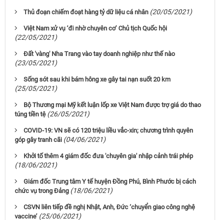
(20/05/2021)
Thủ đoạn chiếm đoạt hàng tỷ dữ liệu cá nhân
Việt Nam xử vụ ‘đi nhờ chuyên cơ’ Chủ tịch Quốc hội
(22/05/2021)
Đất 'vàng' Nha Trang vào tay doanh nghiệp như thế nào
(23/05/2021)
Sống sót sau khi bám hông xe gây tai nạn suốt 20 km
(25/05/2021)
Bộ Thương mại Mỹ kết luận lốp xe Việt Nam được trợ giá do thao
(26/05/2021)
túng tiền tệ
COVID-19: VN sẽ có 120 triệu liều vắc-xin; chương trình quyên
(04/06/2021)
góp gây tranh cãi
Khởi tố thêm 4 giám đốc đưa 'chuyên gia' nhập cảnh trái phép
(18/06/2021)
Giám đốc Trung tâm Y tế huyện Đồng Phú, Bình Phước bị cách
(18/06/2021)
chức vụ trong Đảng
CSVN liên tiếp đề nghị Nhật, Anh, Đức ‘chuyển giao công nghệ
(25/06/2021)
vaccine’