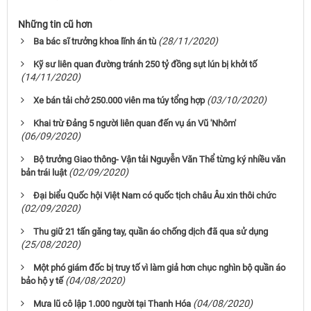
Những tin cũ hơn
(28/11/2020)
Ba bác sĩ trưởng khoa lĩnh án tù
Kỹ sư liên quan đường tránh 250 tỷ đồng sụt lún bị khởi tố
(14/11/2020)
(03/10/2020)
Xe bán tải chở 250.000 viên ma túy tổng hợp
Khai trừ Đảng 5 người liên quan đến vụ án Vũ 'Nhôm'
(06/09/2020)
Bộ trưởng Giao thông- Vận tải Nguyễn Văn Thể từng ký nhiều văn
(02/09/2020)
bản trái luật
Đại biểu Quốc hội Việt Nam có quốc tịch châu Âu xin thôi chức
(02/09/2020)
Thu giữ 21 tấn găng tay, quần áo chống dịch đã qua sử dụng
(25/08/2020)
Một phó giám đốc bị truy tố vì làm giả hơn chục nghìn bộ quần áo
(04/08/2020)
bảo hộ y tế
(04/08/2020)
Mưa lũ cô lập 1.000 người tại Thanh Hóa