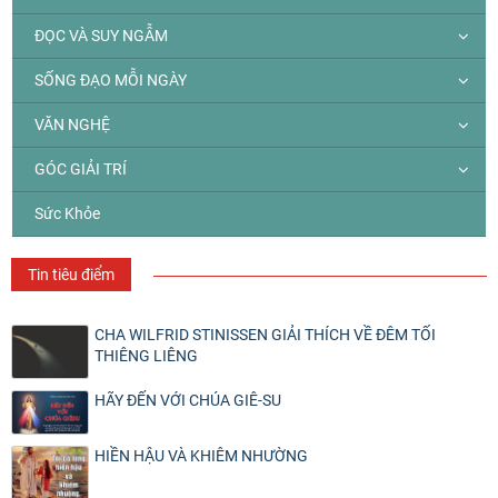
ĐỌC VÀ SUY NGẪM
SỐNG ĐẠO MỖI NGÀY
VĂN NGHỆ
GÓC GIẢI TRÍ
Sức Khỏe
Tin tiêu điểm
CHA WILFRID STINISSEN GIẢI THÍCH VỀ ĐÊM TỐI
THIÊNG LIÊNG
HÃY ĐẾN VỚI CHÚA GIÊ-SU
HIỀN HẬU VÀ KHIÊM NHƯỜNG