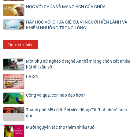
HỌC VỚI CHÚA VÀ MANG ÁCH CỦA CHÚA
HÃY HỌC VỚI CHÚA GIÊ-SU, VÌ NGƯỜI HIỀN LÀNH VÀ
KHIÊM NHƯỜNG TRONG LÒNG
Tin xem nhiều
Một phụ nữ nghèo ở Nghệ An thầm lặng chôn cất nhiều
hài nhi xấu số
Lẽ Đời .
Công và quạ, con nào đẹp hơn?
Thành phố Mỹ có thể bị siêu động đất “hạt nhân” tách
đôi.
Mười nguyên tắc thọ thêm nhiều tuổi.