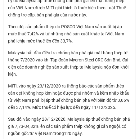
Lý do Malaysia áp thuế chống bán phá giá lên mặt hàng thép
của Việt Nam được MITI giải thích là thực hiện theo Luật Thuế
chống trợ cấp, bán phá giá của nước này.
Theo đó, sản phẩm thép do POSCO Việt Nam sản xuất bị áp
mức thuế 7,42% và từ những nhà sản xuất khác tại Việt Nam
phải chịu mức thuế lên đến 33,7%.
Malaysia bắt đầu điều tra chống bán phá giá mặt hàng thép từ
tháng 7/2020 vào khi Tập đoàn Mycron Steel CRC Sdn Bhd, đại
diện các doanh nghiệp sản xuất thép tại Malaysia nộp đơn khởi
kiện.
MITI, vào ngày 23/12/2020 ra thông báo các sản phẩm thép
cán dẹt không hợp kim hoặc được phủ nhôm và kẽm nhập khẩu
từ Việt Nam phải bị áp thuế chống bán phá với biên độ từ 3,06%
đến 37,14%. Mức thuế có hiệu lực đến ngày 11/12/2025.
Sau đó, vào ngày 28/12/2020, Malaysia áp thuế chống bán phá
giá 7,73-34,82% lên các sản phẩm thép không gỉ cán nguội, có
nguồn gốc từ Việt Nam trong120 ngày.