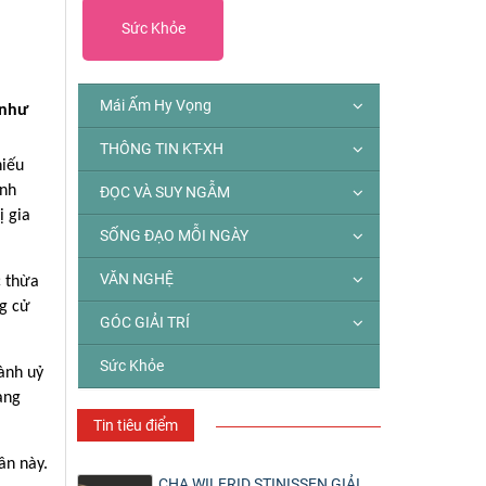
Sức Khỏe
Mái Ấm Hy Vọng
 như
THÔNG TIN KT-XH
hiếu
ành
ĐỌC VÀ SUY NGẪM
ị gia
SỐNG ĐẠO MỖI NGÀY
VĂN NGHỆ
c thừa
ng cử
GÓC GIẢI TRÍ
Sức Khỏe
ành uỷ
ạng
Tin tiêu điểm
ần này.
CHA WILFRID STINISSEN GIẢI