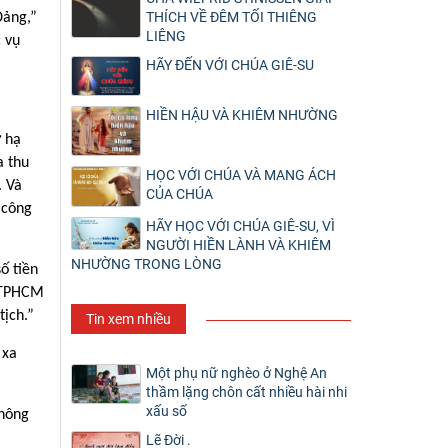
THÍCH VỀ ĐÊM TỐI THIÊNG
Đảng,”
LIÊNG
 vụ
HÃY ĐẾN VỚI CHÚA GIÊ-SU
HIỀN HẬU VÀ KHIÊM NHƯỜNG
ở hạ
a thu
HỌC VỚI CHÚA VÀ MANG ÁCH
. Và
CỦA CHÚA
 công
HÃY HỌC VỚI CHÚA GIÊ-SU, VÌ
NGƯỜI HIỀN LÀNH VÀ KHIÊM
NHƯỜNG TRONG LÒNG
ố tiền
ỷ TPHCM
ịch.”
Tin xem nhiều
 xa
Một phụ nữ nghèo ở Nghệ An
thầm lặng chôn cất nhiều hài nhi
xấu số
không
Lẽ Đời .