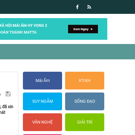
Mái Ấm
KT-XH
SUY NGẪM
SỐNG ĐẠO
 đã xin
hát
VĂN NGHỆ
GIẢI TRÍ