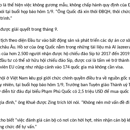
o là thể hiện việc không gương mẫu, không chấp hành quy định của 
nói tại buổi họp báo hôm 1/9. “Ông Quốc đã xin thôi ĐBQH, thôi chức
trình.”
ược giải quyết trong tháng 9.
tịch theo diện Đầu tư vào bất động sản và phát triển các dự án cơ s
 châu Âu. Hồ sơ của ông Quốc nằm trong những tài liệu mà Al Jazeer
 của hơn 2.500 người nhận được hộ chiếu đảo Síp từ 2017 đến 2019
 đầu tư có thể sở hữu hội chiếu đảo Síp, được coi là tấm vé trở thành
h viên EU cũng như nhập cảnh vào 174 quốc gia mà không cần visa.
i ở Việt Nam kêu gọi giới chức chính quyền điều tra về nguồn gốc s
y nhiên, tại buổi họp báo hôm 1/9, Trưởng ban Tuyên giáo Thành u
diễn từ đâu đại biểu Phạm Phú Quốc có 2,5 triệu USD để mua quốc t
gia đình,” ông Khuê được Zing trích lời nói. “Không nên mở vấn đề đi
 biết “việc đánh giá cán bộ có nơi còn hời hợt, nhìn nhận cán bộ 
ng chức để tự vấn.”