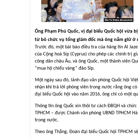
Ông Phạm Phú Quốc, vị đại biểu Quốc hội vừa bị
từ bỏ chức vụ tổng giám đốc mà ông nắm giữ ở 
Trước đó, một bài báo điều tra của hãng tin Al Jaze
của Cộng hoà Síp (Cyprus) cho phép các chính trị 
công dân châu Âu, và ông Quốc, một thành viên Quố
“mua hộ chiếu vàng” đảo Síp.
Một ngày sau đó, lãnh đạo văn phòng Quốc hội Việ
nhận khi trả lời phóng viên trong nước rằng ông c
đại biểu Quốc hội vào năm 2016, ông chỉ có một qu
Thông tin ông Quốc xin thôi tư cách ĐBQH và chức
TPHCM ­– được Chánh văn phòng UBND TPHCM Hà Ph
trong nước.
Theo ông Thắng, Đoàn đại biểu Quốc hội TPHCM sẽ