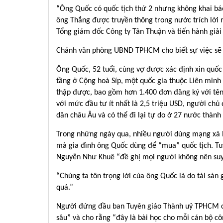
“Ông Quốc có quốc tịch thứ 2 nhưng không khai bá
ông Thắng được truyền thông trong nước trích lời 
Tổng giám đốc Công ty Tân Thuận và tiến hành giải 
Chánh văn phòng UBND TPHCM cho biết sự việc sẽ đ
Ông Quốc, 52 tuổi, cùng vợ được xác định xin quốc 
tầng ở Cộng hoà Síp, một quốc gia thuộc Liên minh
thập được, bao gồm hơn 1.400 đơn đăng ký với tên
với mức đầu tư ít nhất là 2,5 triệu USD, người chủ
dân châu Âu và có thể đi lại tự do ở 27 nước thàn
Trong những ngày qua, nhiều người dùng mạng xã hộ
mà gia đình ông Quốc dùng để “mua” quốc tịch. Tu
Nguyễn Như Khuê “đề ghị mọi người không nên suy 
“Chúng ta tôn trọng lời của ông Quốc là do tài sản 
quá.”
Người đứng đầu ban Tuyên giáo Thành uỷ TPHCM cho
sâu” và cho rằng “đây là bài học cho mỗi cán bộ cô