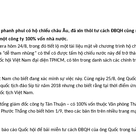
 phanh phui có hộ chiếu châu Âu, đã xin thôi tư cách ĐBQH cũng
một công ty 100% vốn nhà nước.
era hôm 24/8, trong đó tiết lộ một tài liệu mật về chương trình hộ c
gia “dễ tham nhũng” có thể có được tấm hộ chiếu nước này để trở th
c hội Việt Nam đại diện TPHCM, có tên trong danh sách các chính tr
t Nam cho biết đang xác minh sự việc này. Cùng ngày 25/8, ông Quố
ó quốc tịch đảo Síp từ năm 2018 nhưng cho biết rằng tại thời điểm ứ
ốc tịch Việt Nam.
 tổng giám đốc công ty Tân Thuận – có 100% vốn thuộc Văn phòng Th
ước Thắng cho biết hôm 1/9, theo các bản tin trên nhiều trang m
 báo cáo Quốc hội để bãi miễn tư cách ĐBQH của ông Quốc trong tu