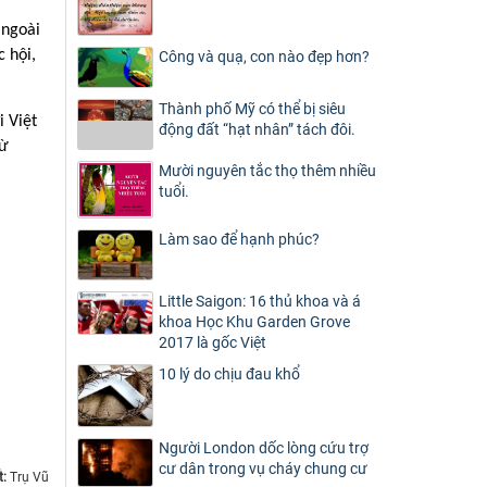
 ngoài
 hội,
Công và quạ, con nào đẹp hơn?
Thành phố Mỹ có thể bị siêu
 Việt
động đất “hạt nhân” tách đôi.
từ
Mười nguyên tắc thọ thêm nhiều
tuổi.
Làm sao để hạnh phúc?
Little Saigon: 16 thủ khoa và á
khoa Học Khu Garden Grove
2017 là gốc Việt
10 lý do chịu đau khổ
Người London dốc lòng cứu trợ
cư dân trong vụ cháy chung cư
t:
Trụ Vũ