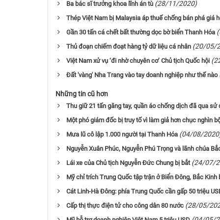
(28/11/2020)
Ba bác sĩ trưởng khoa lĩnh án tù
Thép Việt Nam bị Malaysia áp thuế chống bán phá giá 
Gần 30 tấn cá chết bất thường dọc bờ biển Thanh Hóa
(20/05/
Thủ đoạn chiếm đoạt hàng tỷ dữ liệu cá nhân
(2
Việt Nam xử vụ ‘đi nhờ chuyên cơ’ Chủ tịch Quốc hội
Đất 'vàng' Nha Trang vào tay doanh nghiệp như thế nào
Những tin cũ hơn
Thu giữ 21 tấn găng tay, quần áo chống dịch đã qua sử
Một phó giám đốc bị truy tố vì làm giả hơn chục nghìn b
(04/08/2020
Mưa lũ cô lập 1.000 người tại Thanh Hóa
Nguyễn Xuân Phúc, Nguyễn Phú Trọng và lãnh chúa Bắ
(24/07/2
Lái xe của Chủ tịch Nguyễn Đức Chung bị bắt
Mỹ chỉ trích Trung Quốc tập trận ở Biển Đông, Bắc Kinh
Cát Linh-Hà Đông: phía Trung Quốc cần gấp 50 triệu US
(28/05/20
Cấp thị thực điện tử cho công dân 80 nước
(04/05/2
Mỹ hỗ trợ doanh nghiệp Việt Nam 5 triệu USD