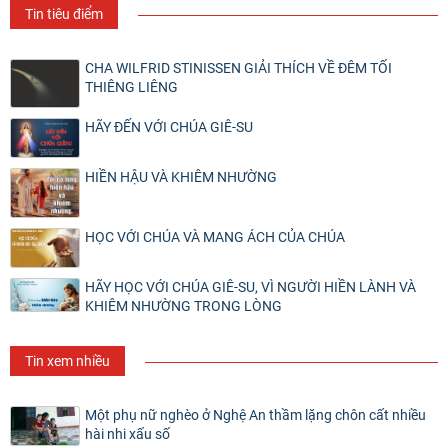
Tin tiêu điểm
CHA WILFRID STINISSEN GIẢI THÍCH VỀ ĐÊM TỐI
THIÊNG LIÊNG
HÃY ĐẾN VỚI CHÚA GIÊ-SU
HIỀN HẬU VÀ KHIÊM NHƯỜNG
HỌC VỚI CHÚA VÀ MANG ÁCH CỦA CHÚA
HÃY HỌC VỚI CHÚA GIÊ-SU, VÌ NGƯỜI HIỀN LÀNH VÀ
KHIÊM NHƯỜNG TRONG LÒNG
Tin xem nhiều
Một phụ nữ nghèo ở Nghệ An thầm lặng chôn cất nhiều
hài nhi xấu số