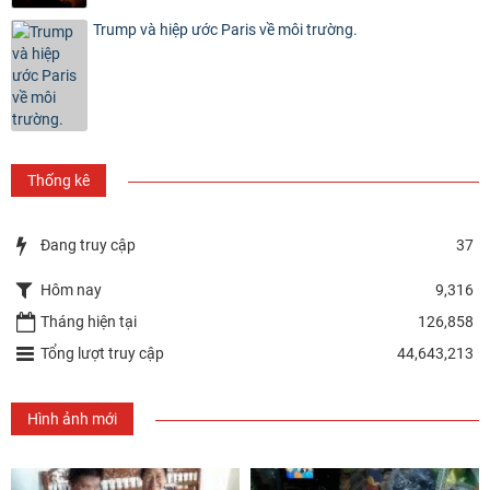
Trump và hiệp ước Paris về môi trường.
Thống kê
Đang truy cập
37
Hôm nay
9,316
Tháng hiện tại
126,858
Tổng lượt truy cập
44,643,213
Hình ảnh mới