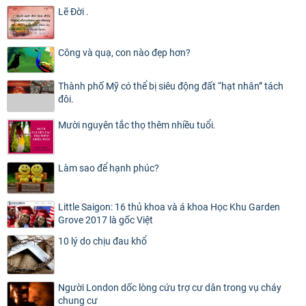
Lẽ Đời .
Công và quạ, con nào đẹp hơn?
Thành phố Mỹ có thể bị siêu động đất “hạt nhân” tách
đôi.
Mười nguyên tắc thọ thêm nhiều tuổi.
Làm sao để hạnh phúc?
Little Saigon: 16 thủ khoa và á khoa Học Khu Garden
Grove 2017 là gốc Việt
10 lý do chịu đau khổ
Người London dốc lòng cứu trợ cư dân trong vụ cháy
chung cư