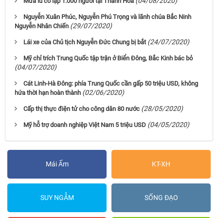
(04/08/2020)
Mưa lũ cô lập 1.000 người tại Thanh Hóa
Nguyễn Xuân Phúc, Nguyễn Phú Trọng và lãnh chúa Bắc Ninh
(29/07/2020)
Nguyễn Nhân Chiến
(24/07/2020)
Lái xe của Chủ tịch Nguyễn Đức Chung bị bắt
Mỹ chỉ trích Trung Quốc tập trận ở Biển Đông, Bắc Kinh bác bỏ
(04/07/2020)
Cát Linh-Hà Đông: phía Trung Quốc cần gấp 50 triệu USD, không
(02/06/2020)
hứa thời hạn hoàn thành
(28/05/2020)
Cấp thị thực điện tử cho công dân 80 nước
(04/05/2020)
Mỹ hỗ trợ doanh nghiệp Việt Nam 5 triệu USD
Mái Ấm
KT-XH
SUY NGẪM
SỐNG ĐẠO