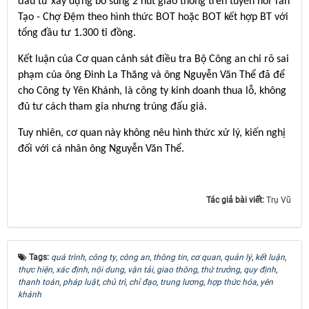
đầu tư xây dựng bổ sung 2 nút giao thông trên tuyến nối Tân
Tạo - Chợ Đệm theo hình thức BOT hoặc BOT kết hợp BT với
tổng đầu tư 1.300 tỉ đồng.
Kết luận của Cơ quan cảnh sát điều tra Bộ Công an chỉ rõ sai
phạm của ông Đinh La Thăng và ông Nguyễn Văn Thể đã để
cho Công ty Yên Khánh, là công ty kinh doanh thua lỗ, không
đủ tư cách tham gia nhưng trúng đấu giá.
Tuy nhiên, cơ quan này không nêu hình thức xử lý, kiến nghị
đối với cá nhân ông Nguyễn Văn Thể.
Tác giả bài viết:
Trụ Vũ
Tags:
quá trình
,
công ty
,
công an
,
thông tin
,
cơ quan
,
quản lý
,
kết luận
,
thực hiện
,
xác định
,
nội dung
,
vận tải
,
giao thông
,
thứ trưởng
,
quy định
,
thanh toán
,
pháp luật
,
chủ trì
,
chỉ đạo
,
trung lương
,
hợp thức hóa
,
yên
khánh