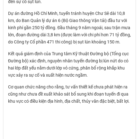
đến sự cố sụt lún.
Dự án đường Hồ Chí Minh, tuyến tránh huyện Chư Sê dài 10,8
km, do Ban Quản lý dự án 6 (Bộ Giao thông Vận tải) đầu tư với
kinh phí gần 250 tỷ đồng. Đầu tháng 9 năm ngoái, sau trận mưa
lớn, đoạn đường dài 3,8 km (được làm với chi phí hơn 71 tỷ đồng,
do Công ty Cổ phần 471 thi công) bị sụt lún khoảng 150 m.
Kết quả giám định của Trung tâm Kỹ thuật Đường bộ (Tổng cục
Đường bộ) xác định, nguyên nhân tuyến đường bị lún nứt do có
hai lớp đất yếu nằm dưới lớp vỏ cứng, phân bổ rộng khắp khu
vực xảy ra sự cố và xuất hiện nước ngầm.
Cơ quan chức năng cho rằng, tư vấn thiết kế chưa phát hiện ra
cũng như chưa đề xuất khảo sát bổ sung khi đoạn tuyến đi qua
khu vực có điều kiện địa hình, địa chất, thủy văn đặc biệt, bất lợi.