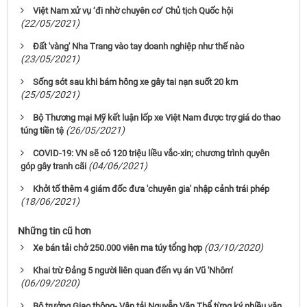
Việt Nam xử vụ ‘đi nhờ chuyên cơ’ Chủ tịch Quốc hội
(22/05/2021)
Đất 'vàng' Nha Trang vào tay doanh nghiệp như thế nào
(23/05/2021)
Sống sót sau khi bám hông xe gây tai nạn suốt 20 km
(25/05/2021)
Bộ Thương mại Mỹ kết luận lốp xe Việt Nam được trợ giá do thao
(26/05/2021)
túng tiền tệ
COVID-19: VN sẽ có 120 triệu liều vắc-xin; chương trình quyên
(04/06/2021)
góp gây tranh cãi
Khởi tố thêm 4 giám đốc đưa 'chuyên gia' nhập cảnh trái phép
(18/06/2021)
Những tin cũ hơn
(03/10/2020)
Xe bán tải chở 250.000 viên ma túy tổng hợp
Khai trừ Đảng 5 người liên quan đến vụ án Vũ 'Nhôm'
(06/09/2020)
Bộ trưởng Giao thông- Vận tải Nguyễn Văn Thể từng ký nhiều văn