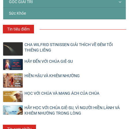
GÓC GIẢI TRÍ
Sức Khỏe
Tin tiêu điểm
CHA WILFRID STINISSEN GIẢI THÍCH VỀ ĐÊM TỐI
THIÊNG LIÊNG
HÃY ĐẾN VỚI CHÚA GIÊ-SU
HIỀN HẬU VÀ KHIÊM NHƯỜNG
HỌC VỚI CHÚA VÀ MANG ÁCH CỦA CHÚA
HÃY HỌC VỚI CHÚA GIÊ-SU, VÌ NGƯỜI HIỀN LÀNH VÀ
KHIÊM NHƯỜNG TRONG LÒNG
Tin xem nhiều