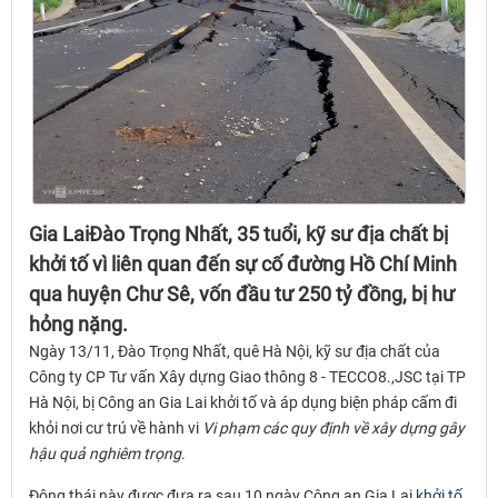
Gia LaiĐào Trọng Nhất, 35 tuổi, kỹ sư địa chất bị
khởi tố vì liên quan đến sự cố đường Hồ Chí Minh
qua huyện Chư Sê, vốn đầu tư 250 tỷ đồng, bị hư
hỏng nặng.
Ngày 13/11, Đào Trọng Nhất, quê Hà Nội, kỹ sư địa chất của
Công ty CP Tư vấn Xây dựng Giao thông 8 - TECCO8.,JSC tại TP
Hà Nội, bị Công an Gia Lai khởi tố và áp dụng biện pháp cấm đi
khỏi nơi cư trú về hành vi
Vi phạm các quy định về xây dựng gây
hậu quả nghiêm trọng
.
Động thái này được đưa ra sau 10 ngày Công an Gia Lai
khởi tố