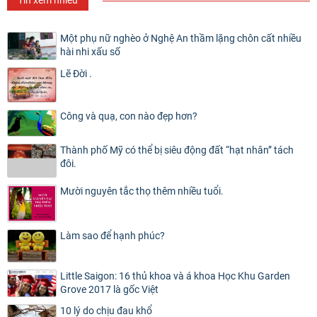
Một phụ nữ nghèo ở Nghệ An thầm lặng chôn cất nhiều
hài nhi xấu số
Lẽ Đời .
Công và quạ, con nào đẹp hơn?
Thành phố Mỹ có thể bị siêu động đất “hạt nhân” tách
đôi.
Mười nguyên tắc thọ thêm nhiều tuổi.
Làm sao để hạnh phúc?
Little Saigon: 16 thủ khoa và á khoa Học Khu Garden
Grove 2017 là gốc Việt
10 lý do chịu đau khổ