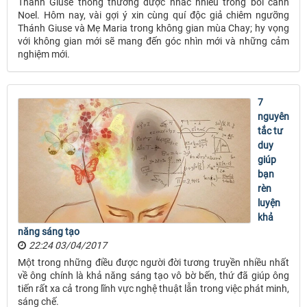
Thánh Giuse thông thường được nhắc nhiều trong bối cảnh
Noel. Hôm nay, vài gợi ý xin cùng quí độc giả chiêm ngưỡng
Thánh Giuse và Mẹ Maria trong không gian mùa Chay; hy vọng
với không gian mới sẽ mang đến góc nhìn mới và những cảm
nghiệm mới.
7
nguyên
tắc tư
duy
giúp
bạn
rèn
luyện
khả
năng sáng tạo
22:24 03/04/2017
Một trong những điều được người đời tương truyền nhiều nhất
về ông chính là khả năng sáng tạo vô bờ bến, thứ đã giúp ông
tiến rất xa cả trong lĩnh vực nghệ thuật lẫn trong việc phát minh,
sáng chế.