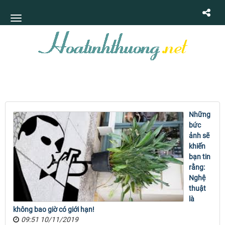
Những
bức
ảnh sẽ
khiến
bạn tin
rằng:
Nghệ
thuật
là
không bao giờ có giới hạn!
09:51 10/11/2019