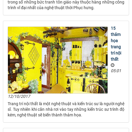
trong số những bức tranh tôn giáo này thuộc hàng những công
trình vĩ đại nhất của nghệ thuật thời Phục hưng.
15
thảm
họa
trang
trí nội
thất
05:01
12/10/2017
Trang trí nội thất là một nghệ thuật và kiến trúc sư là người nghệ
sĩ. Tuy nhiên khi căn nhà rơi vào tay những kiến trúc sư trình độ
kém, nghệ thuật sẽ biến thành thảm họa.