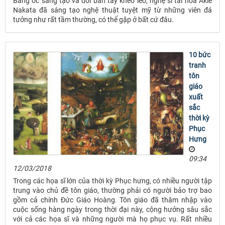
Bằng óc sáng tạo và đôi bàn tay khéo léo, nghệ sĩ tài hoa Akie
Nakata đã sáng tạo nghệ thuật tuyệt mỹ từ những viên đá
tưởng như rất tầm thường, có thể gặp ở bất cứ đâu.
10 bức
tranh
tôn
giáo
xuất
sắc
thời kỳ
Phục
Hưng
09:34
12/03/2018
Trong các họa sĩ lớn của thời kỳ Phục hưng, có nhiều người tập
trung vào chủ đề tôn giáo, thường phải có người bảo trợ bao
gồm cả chính Đức Giáo Hoàng. Tôn giáo đã thâm nhập vào
cuộc sống hàng ngày trong thời đại này, cộng hưởng sâu sắc
với cả các họa sĩ và những người mà họ phục vụ. Rất nhiều