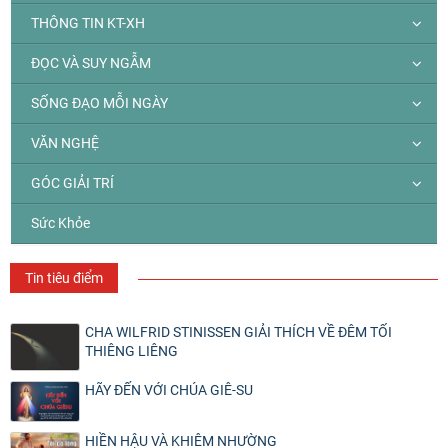
THÔNG TIN KT-XH
ĐỌC VÀ SUY NGẪM
SỐNG ĐẠO MỖI NGÀY
VĂN NGHỆ
GÓC GIẢI TRÍ
Sức Khỏe
Tin tiêu điểm
CHA WILFRID STINISSEN GIẢI THÍCH VỀ ĐÊM TỐI
THIÊNG LIÊNG
HÃY ĐẾN VỚI CHÚA GIÊ-SU
HIỀN HẬU VÀ KHIÊM NHƯỜNG