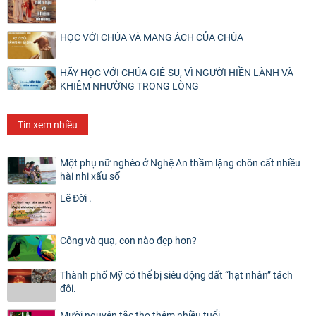
HỌC VỚI CHÚA VÀ MANG ÁCH CỦA CHÚA
HÃY HỌC VỚI CHÚA GIÊ-SU, VÌ NGƯỜI HIỀN LÀNH VÀ
KHIÊM NHƯỜNG TRONG LÒNG
Tin xem nhiều
Một phụ nữ nghèo ở Nghệ An thầm lặng chôn cất nhiều
hài nhi xấu số
Lẽ Đời .
Công và quạ, con nào đẹp hơn?
Thành phố Mỹ có thể bị siêu động đất “hạt nhân” tách
đôi.
Mười nguyên tắc thọ thêm nhiều tuổi.