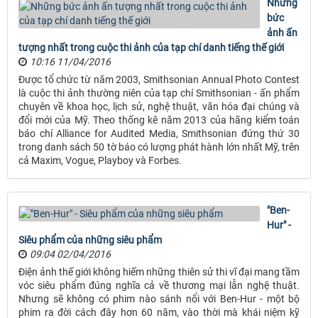
Những
bức
ảnh ấn
tượng nhất trong cuộc thi ảnh của tạp chí danh tiếng thế giới
10:16 11/04/2016
Được tổ chức từ năm 2003, Smithsonian Annual Photo Contest
là cuộc thi ảnh thường niên của tạp chí Smithsonian - ấn phẩm
chuyên về khoa học, lịch sử, nghệ thuật, văn hóa đại chúng và
đổi mới của Mỹ. Theo thống kê năm 2013 của hãng kiểm toán
báo chí Alliance for Audited Media, Smithsonian đứng thứ 30
trong danh sách 50 tờ báo có lượng phát hành lớn nhất Mỹ, trên
cả Maxim, Vogue, Playboy và Forbes.
"Ben-
Hur" -
Siêu phẩm của những siêu phẩm
09:04 02/04/2016
Điện ảnh thế giới không hiếm những thiên sử thi vĩ đại mang tầm
vóc siêu phẩm đúng nghĩa cả về thương mại lẫn nghệ thuật.
Nhưng sẽ không có phim nào sánh nổi với Ben-Hur - một bộ
phim ra đời cách đây hơn 60 năm, vào thời mà khái niệm kỹ