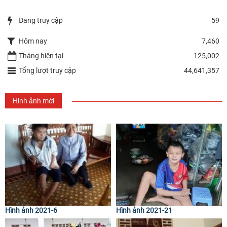
Đang truy cập
59
Hôm nay
7,460
Tháng hiện tại
125,002
Tổng lượt truy cập
44,641,357
Hình ảnh mới
Hình ảnh 2021-6
Hình ảnh 2021-21