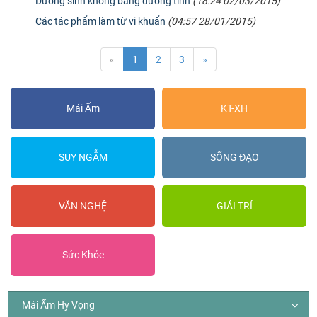
Dưỡng sinh không bằng dưỡng tính
(18:24 02/03/2015)
Các tác phẩm làm từ vi khuẩn
(04:57 28/01/2015)
«
1
2
3
»
Mái Ấm
KT-XH
SUY NGẪM
SỐNG ĐẠO
VĂN NGHỆ
GIẢI TRÍ
Sức Khỏe
Mái Ấm Hy Vọng