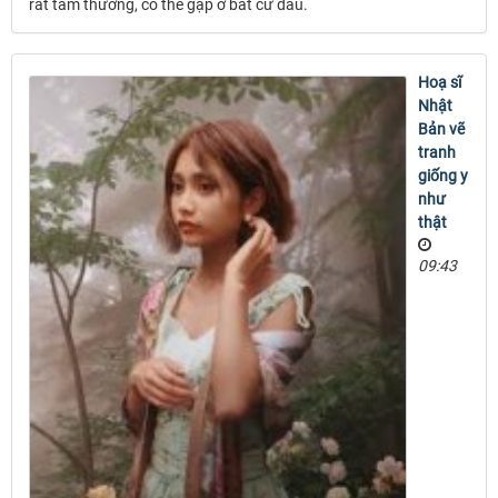
rất tầm thường, có thể gặp ở bất cứ đâu.
Hoạ sĩ
Nhật
Bản vẽ
tranh
giống y
như
thật
09:43