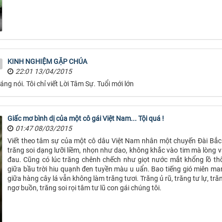
KINH NGHIỆM GẶP CHÚA
22:01 13/04/2015
đáng nói. Tôi chỉ viết Lời Tâm Sự. Tuổi mới lớn
Giấc mơ bình dị của một cô gái Việt Nam... Tội quá !
01:47 08/03/2015
Viết theo tâm sự của một cô dâu Việt Nam nhân một chuyến Đài Bắc.
trăng soi dạng lưỡi liềm, nhọn như dao, không khắc vào tim mà lòng 
đau. Cũng có lúc trăng chênh chếch như giọt nước mắt khổng lồ th
giữa bầu trời hiu quạnh đen tuyền màu u uẩn. Bao tiếng gió miên man
giữa hàng cây lá vẫn không làm trăng tươi. Trăng ủ rũ, trăng tư lự, tr
ngơ buồn, trăng soi rọi tâm tư lũ con gái chúng tôi.