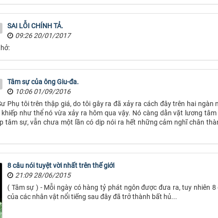
SAI LỖI CHÍNH TẢ.
09:26 20/01/2017
thở:
Tâm sự của ông Giu-đa.
10:06 01/09/2016
 Phụ tôi trên thập giá, do tôi gây ra đã xảy ra cách đây trên hai ngàn 
khiếp như thể nó vừa xảy ra hôm qua vậy. Nó càng dằn vặt lương tâm 
dịp tâm sự, vẫn chưa một lần có dịp nói ra hết những cảm nghĩ chân th
8 câu nói tuyệt vời nhất trên thế giới
21:09 28/06/2015
( Tâm sự ) - Mỗi ngày có hàng tỷ phát ngôn được đưa ra, tuy nhiên 8
của các nhân vật nổi tiếng sau đây đã trở thành bất hủ...