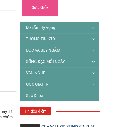
Sức Khỏe
Mái Ấm Hy Vọng
THÔNG TIN KT-XH
ĐỌC VÀ SUY NGẪM
SỐNG ĐẠO MỖI NGÀY
VĂN NGHỆ
GÓC GIẢI TRÍ
Sức Khỏe
Tin tiêu điểm
m nay 31
iệm chăm
CHA WILFRID STINISSEN GIẢI