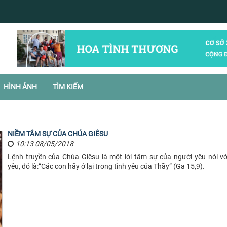
HÌNH ẢNH
TÌM KIẾM
NIỀM TÂM SỰ CỦA CHÚA GIÊSU
10:13 08/05/2018
Lệnh truyền của Chúa Giêsu là một lời tâm sự của người yêu nói vớ
yêu, đó là:“Các con hãy ở lại trong tình yêu của Thầy” (Ga 15,9).