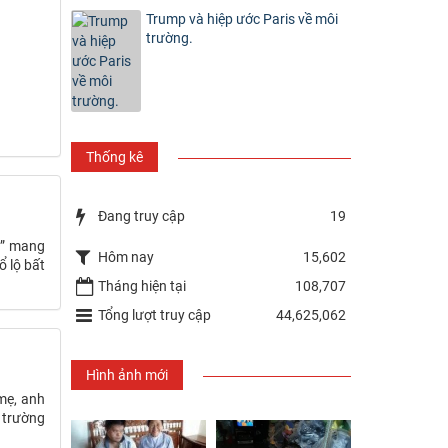
Trump và hiệp ước Paris về môi
trường.
Thống kê
Đang truy cập
19
n” mang
Hôm nay
15,602
ổ lộ bất
Tháng hiện tại
108,707
Tổng lượt truy cập
44,625,062
Hình ảnh mới
 mẹ, anh
 trường