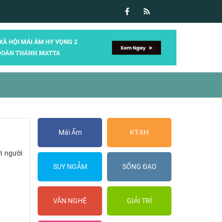
Mái Ấm
KT-XH
i người
SUY NGẪM
SỐNG ĐẠO
VĂN NGHỆ
GIẢI TRÍ