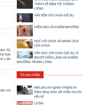
THÍCH VỀ ĐÊM TỐI THIÊNG
LIÊNG
HÃY ĐẾN VỚI CHÚA GIÊ-SU
HIỀN HẬU VÀ KHIÊM NHƯỜNG
HỌC VỚI CHÚA VÀ MANG ÁCH
CỦA CHÚA
năm rồi,
HÃY HỌC VỚI CHÚA GIÊ-SU, VÌ
tôi hơn
NGƯỜI HIỀN LÀNH VÀ KHIÊM
ành u ẩn
NHƯỜNG TRONG LÒNG
Tin xem nhiều
Một phụ nữ nghèo ở Nghệ An
 câu nói
thầm lặng chôn cất nhiều hài nhi
xấu số
Lẽ Đời .