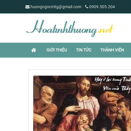
huongngocmtg@gmail.com
0909.505.204
GIỚI THIỆU
TIN TỨC
THÀNH VIÊN