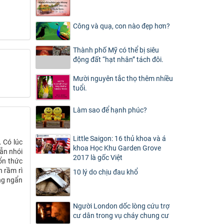
Công và quạ, con nào đẹp hơn?
Thành phố Mỹ có thể bị siêu
động đất “hạt nhân” tách đôi.
Mười nguyên tắc thọ thêm nhiều
tuổi.
Làm sao để hạnh phúc?
Little Saigon: 16 thủ khoa và á
 Có lúc
khoa Học Khu Garden Grove
vẫn nhói
2017 là gốc Việt
ổn thức
 rầm rì
10 lý do chịu đau khổ
ăng ngẩn
Người London dốc lòng cứu trợ
cư dân trong vụ cháy chung cư