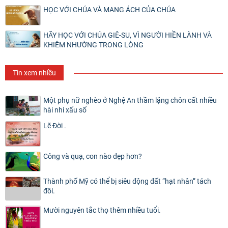
HỌC VỚI CHÚA VÀ MANG ÁCH CỦA CHÚA
HÃY HỌC VỚI CHÚA GIÊ-SU, VÌ NGƯỜI HIỀN LÀNH VÀ
KHIÊM NHƯỜNG TRONG LÒNG
Tin xem nhiều
Một phụ nữ nghèo ở Nghệ An thầm lặng chôn cất nhiều
hài nhi xấu số
Lẽ Đời .
Công và quạ, con nào đẹp hơn?
Thành phố Mỹ có thể bị siêu động đất “hạt nhân” tách
đôi.
Mười nguyên tắc thọ thêm nhiều tuổi.