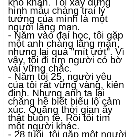
khô khan. Tôi xây dựng
hình mẫu chàng trai lý
tưởng của mình là một
người lãng mạn.
- Năm vào đại học, tôi gặp
một anh chàng lãng mạn,
nhưng lại quá "mít ướt". Vì
vậy, tôi đi tìm người có bờ
vai vững chắc.
- Năm tôi 25, người yêu
của tôi rất vững vàng, kiên
định. Nhưng anh ta lại
chẳng hề biết biểu lộ cảm
xúc. Quãng thời gian ấy
thật buồn tẻ. Rồi tôi tìm
một người khác.
- 28 tuổi, tôi gặp một người