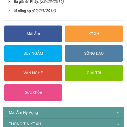
(23/03/2016)
Bà già lên Phây.
(02/03/2016)
Gì cũng sợ
Mái Ấm
KT-XH
SUY NGẪM
SỐNG ĐẠO
VĂN NGHỆ
GIẢI TRÍ
Sức Khỏe
Mái Ấm Hy Vọng
THÔNG TIN KT-XH