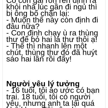
Cô con gái rón rén định ra
khỏi nhà lúc gần đi ngủ thì
bị ông bố chặn lại:
- Muộn thế này còn định đi
đâu nữa?
- Con định chạy ù ra thùng
thư để bỏ hai lá thư thôi ạ!
- Thế thì nhanh lên một
chút, thùng thư đó đã huýt
sáo hai lần rồi đấy!
Người yêu lý tưởng
- 16 tuổi, tôi ao ước có bạn
trai. 18 tuổi, tôi có người
yêu, nhưng anh ta lại quá