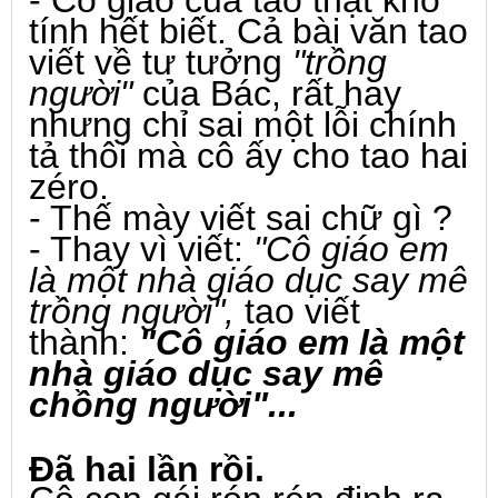
- Cô giáo của tao thật khó
tính hết biết. Cả bài văn tao
viết về tư tưởng
"trồng
người"
của Bác, rất hay
nhưng chỉ sai một lỗi chính
tả thôi mà cô ấy cho tao hai
zéro.
- Thế mày viết sai chữ gì ?
- Thay vì viết:
"Cô giáo em
là một nhà giáo dục say mê
trồng người",
tao viết
thành:
"Cô giáo em là một
nhà giáo dục say mê
chồng người"...
Đã hai lần rồi.