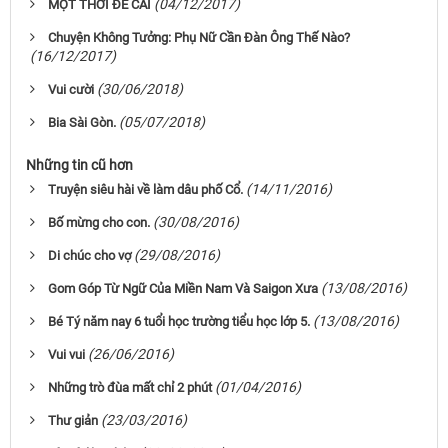
(04/12/2017)
MỘT THỜI ĐỂ CÃI
Chuyện Không Tưởng: Phụ Nữ Cần Đàn Ông Thế Nào?
(16/12/2017)
(30/06/2018)
Vui cười
(05/07/2018)
Bia Sài Gòn.
Những tin cũ hơn
(14/11/2016)
Truyện siêu hài về làm dâu phố Cổ.
(30/08/2016)
Bố mừng cho con.
(29/08/2016)
Di chúc cho vợ
(13/08/2016)
Gom Góp Từ Ngữ Của Miền Nam Và Saigon Xưa
(13/08/2016)
Bé Tý năm nay 6 tuổi học trường tiểu học lớp 5.
(26/06/2016)
Vui vui
(01/04/2016)
Những trò đùa mất chỉ 2 phút
(23/03/2016)
Thư giản