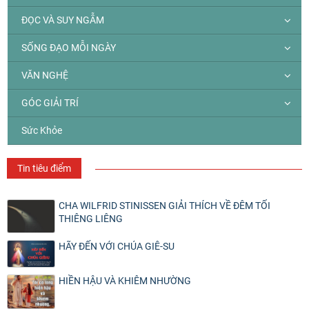
ĐỌC VÀ SUY NGẪM
SỐNG ĐẠO MỖI NGÀY
VĂN NGHỆ
GÓC GIẢI TRÍ
Sức Khỏe
Tin tiêu điểm
CHA WILFRID STINISSEN GIẢI THÍCH VỀ ĐÊM TỐI
THIÊNG LIÊNG
HÃY ĐẾN VỚI CHÚA GIÊ-SU
HIỀN HẬU VÀ KHIÊM NHƯỜNG