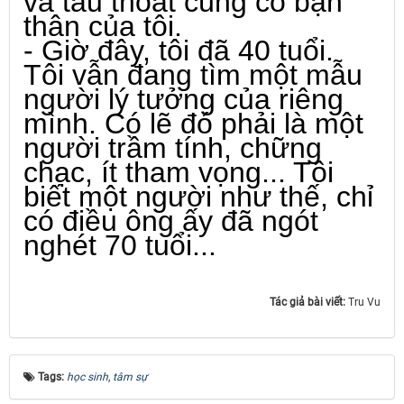
và tẩu thoát cùng cô bạn
thân của tôi.
- Giờ đây, tôi đã 40 tuổi.
Tôi vẫn đang tìm một mẫu
người lý tưởng của riêng
mình. Có lẽ đó phải là một
người trầm tính, chững
chạc, ít tham vọng... Tôi
biết một người như thế, chỉ
có điều ông ấy đã ngót
nghét 70 tuổi...
Tác giả bài viết:
Tru Vu
Tags:
học sinh
,
tâm sự