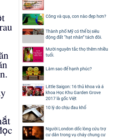
ộ
t
Công và quạ, con nào đẹp hơn?
rau
Thành phố Mỹ có thể bị siêu
động đất “hạt nhân” tách đôi.
Mười nguyên tắc thọ thêm nhiều
ă
n
tuổi.
ă
n
Làm sao để hạnh phúc?
n.
Little Saigon: 16 thủ khoa và á
ầ
y
khoa Học Khu Garden Grove
2017 là gốc Việt
10 lý do chịu đau khổ
ắ
m
t
ọ
đ
c
Người London dốc lòng cứu trợ
cư dân trong vụ cháy chung cư