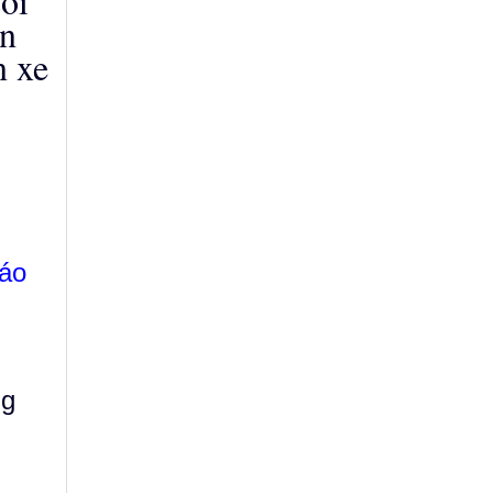
soi
n
n xe
 áo
ng