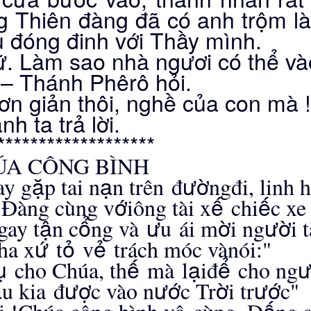
ng Thiên đàng đã có anh trộm l
u đóng đinh với Thầy mình.
iữ. Làm sao nhà ngươi có thể và
 – Thánh Phêrô hỏi.
n giản thôi, nghề của con mà !
nh ta trả lời.
*******************
ÚA CÔNG BÌNH
ặ
ạ
ườ
ay g
p tai n
n tr
ê
n
đ
ng
đ
i, linh h
ớ
ế
ế
n
Đà
ng c
ù
ng v
i
ô
ng t
à
i x
chi
c x
ậ
ổ
ư
ờ
ườ
gay t
n c
ng v
à
u
á
i m
i ng
i t
ứ
ỏ
ẻ
a x
t
v
tr
á
ch m
ó
c v
à
n
ó
i:"
ụ
ế
ạ
ể
ư
cho Ch
ú
a, th
m
à
l
i
đ
cho ng
ẩ
ượ
ướ
ờ
ướ
u kia
đ
c v
à
o n
c Tr
i tr
c"
ấ