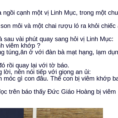
 ngồi cạnh một vị Linh Mục, trong một ch
son môi và một chai rượu ló ra khỏi chiếc
 sau vài phút quay sang hỏi vị Linh Mục:
nh viêm khớp ?
óng túng,ăn ở với đàn bà mạt hạng, lạm dụ
 rồi quay lại với tờ báo.
ời, nên nói tiếp với giọng an ủi:
ch móc gì con đâu. Thế con bị viêm khớp b
đọc trên báo thấy Đức Giáo Hoàng bị viêm