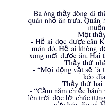
ầ
Ba ông th
y d
ò
ng
đ
i th
ỏ
ư
qu
á
n nh
ă
n tr
a. Qu
á
n 
ố
mu
n
ộ
ầ
M
t th
ễ
ọ
ượ
- H
ai
đ
c
đ
c c
â
u K
ễ
m
ó
n
đó
. H
ai kh
ô
ng
đ
ớ
ượ
xong m
i
đ
c
ă
n. Hai 
ầ
ứ
Th
y th
nh
ọ
ộ
ậ
ẽ
- “M
i
đ
ng v
t s
l
à
t
k
é
o
đĩ
a
ầ
ứ
Th
y th
hai 
ầ
ế
- “C
m n
ă
m chi
c b
á
nh 
ờ
ọ
ờ
ụ
l
ê
n tr
i
đ
c l
i ch
ú
c t
ng
ừ
v
a k
é
o
đĩ
a c
á
k