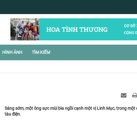
HÌNH ẢNH
TÌM KIẾM
Sáng sớm, một ông sực mùi bia ngồi cạnh một vị Linh Mục, trong một
tàu điện.