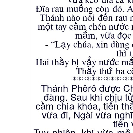
ố
Đĩa rau mu
ng c
ò
n
đó
. A
ế
Th
á
nh n
à
o n
ó
i
đ
n rau
ộ
ầ
ướ
m
t tay c
m ch
é
n n
c
ắ
ừ
ọ
m
m, v
a đ
c
ạ
- “L
y ch
ú
a, xin d
ù
ng 
th
ì
t
ầ
ị
ẩ
ướ
Hai th
y b
v
y n
c m
ầ
ứ
Th
y th
ba c
************
Thánh Phêrô được Ch
đàng. Sau khi chịu t
cầm chìa khóa, tiến thẳ
vừa đi, Ngài vừa ngh
tiên
Tuy nhiên, khi vừa mở