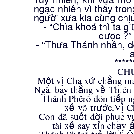
ngạc nhiên vì thấy tro
người xưa kia cùng chị
- “Chìa khoá thì ta g
được ?”
- “Thưa Thánh nhân, đơ
a
*****
CH
ộ
ị
ứ
ẳ
M
t v
Cha x
ch
ng m
ẳ
ề
Ng
à
i bay th
ng v
Thi
ê
ế
Thánh Phêrô đón ti
p n
ế
ướ
ị
x
v
ô
tr
c.V
Ch
ố
ờ
ụ
Con
đã
su
t
đ
i ph
c v
ế
ỉ
ạ
t
à
i x
say x
n ch
y
ả
ờ