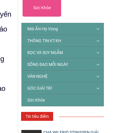
Sức Khỏe
uyến
 áo
Mái Ấm Hy Vọng
THÔNG TIN KT-XH
ĐỌC VÀ SUY NGẪM
ng
SỐNG ĐẠO MỖI NGÀY
VĂN NGHỆ
ao
GÓC GIẢI TRÍ
Sức Khỏe
Tin tiêu điểm
CHA WILFRID STINISSEN GIẢI