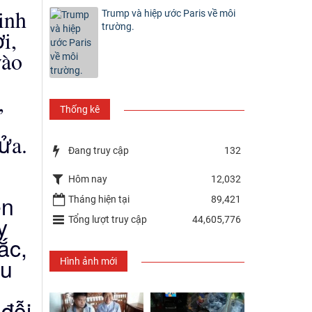
inh
Trump và hiệp ước Paris về môi
trường.
ờ
i,
v
à
o
,
Thống kê
ử
a.
Đang truy cập
132
Hôm nay
12,032
ên
Tháng hiện tại
89,421
y
Tổng lượt truy cập
44,605,776
ắc,
ầu
Hình ảnh mới
đỗi