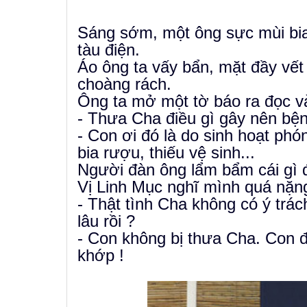
Sáng sớm, một ông sực mùi bia
tàu điện.
Áo ông ta vấy bẩn, mặt đầy vết 
choàng rách.
Ông ta mở một tờ báo ra đọc và
- Thưa Cha điều gì gây nên bệ
- Con ơi đó là do sinh hoạt ph
bia rượu, thiếu vệ sinh...
Người đàn ông lẩm bẩm cái gì đó
Vị Linh Mục nghĩ mình quá nặng l
- Thật tình Cha không có ý trá
lâu rồi ?
- Con không bị thưa Cha. Con 
khớp !