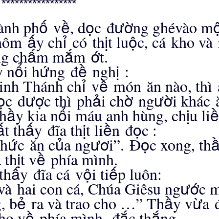
*****************
ố
ề
ọ
ườ
à
nh ph
v
, d
c
đ
ng gh
é
v
à
o m
ấ
ỉ
ị
ộ
h
ô
m
y ch
c
ó
th
t lu
c, c
á
kho v
à
ấ
ắ
ớ
g ch
m m
m
t.
ổ
ứ
ề
ị
y n
i h
ng
đ
ngh
:
ỉ
ề
inh Th
á
nh ch
v
m
ó
n
ă
n n
à
o, th
ì
ọ
ượ
ả
ờ
ườ
c
đ
c th
ì
ph
i ch
ng
i kh
á
c
ầ
ổ
ị
ề
th
y kia n
i m
á
u anh h
ù
ng, ch
u li
ấ
ấ
ị
ề
ọ
t th
y
đĩ
a th
t li
n
đ
c :
ứ
ủ
ươ
ọ
h
c
ă
n c
a ng
i
”
.
Đ
c xong, th
ị
ề
 th
t v
ph
í
a m
ì
nh.
ấ
ộ
ế
th
y
đĩ
a c
á
v
i ti
p lu
ô
n:
ướ
v
à
hai con c
á
, Ch
ú
a Gi
ê
su ng
c 
ẻ
ầ
ừ
, b
ra và trao cho …” Th
y v
a
ề
ắ
ắ
ho v
ph
í
a m
ì
nh,
đ
c th
ng.