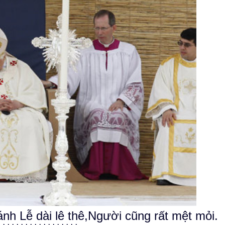
nh Lễ dài lê thê,Người cũng rất mệt mỏi.