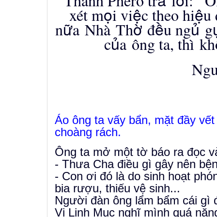
Thánh Phêrô tr
l
i:"
Ô
ọ
ệ
ệ
xét m
i vi
c theo hi
u 
ữ
ờ
ề
ủ
n
a
Nh
à
Th
đ
u ng
g
ủ
c
a
ô
ng ta, th
ì
kh
Ng
Áo ông ta vấy bẩn, mặt đầy vết 
choàng rách.
Ông ta mở một tờ báo ra đọc và
- Thưa Cha điều gì gây nên bệ
- Con ơi đó là do sinh hoạt ph
bia rượu, thiếu vệ sinh...
Người đàn ông lẩm bẩm cái gì đó
Vị Linh Mục nghĩ mình quá nặng l