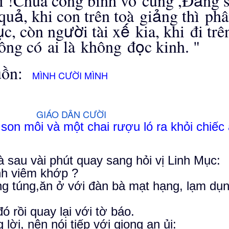
i !Ch
ú
a c
ô
ng b
ì
nh v
ô
c
ù
ng ,
Đ
ng 
ả
ả
qu
, khi con tr
ê
n to
à
gi
ng th
ì
ph
â
ụ
ườ
ế
c, c
ò
n ng
i t
à
i x
kia, khi
đ
i tr
ê
ọ
ô
ng c
ó
ai l
à
kh
ô
ng
đ
c kinh. "
uồn:
MÌNH CƯỜI MÌNH
GIÁO DÂN CƯỜI
son môi và một chai rượu ló ra khỏi chiếc
 sau vài phút quay sang hỏi vị Linh Mục:
nh viêm khớp ?
óng túng,ăn ở với đàn bà mạt hạng, lạm dụ
 rồi quay lại với tờ báo.
ời, nên nói tiếp với giọng an ủi: