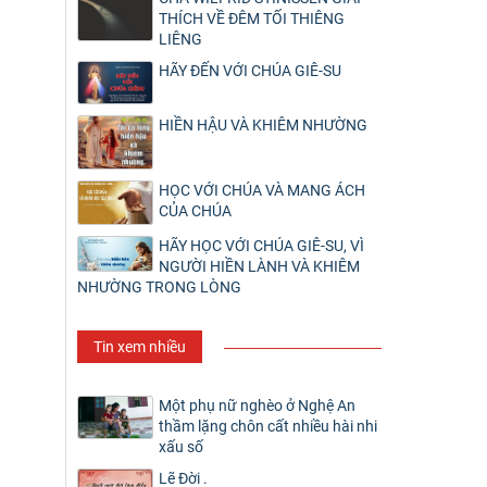
THÍCH VỀ ĐÊM TỐI THIÊNG
LIÊNG
HÃY ĐẾN VỚI CHÚA GIÊ-SU
HIỀN HẬU VÀ KHIÊM NHƯỜNG
HỌC VỚI CHÚA VÀ MANG ÁCH
CỦA CHÚA
HÃY HỌC VỚI CHÚA GIÊ-SU, VÌ
NGƯỜI HIỀN LÀNH VÀ KHIÊM
NHƯỜNG TRONG LÒNG
Tin xem nhiều
Một phụ nữ nghèo ở Nghệ An
thầm lặng chôn cất nhiều hài nhi
xấu số
Lẽ Đời .