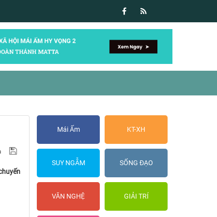
Mái Ấm
KT-XH
SUY NGẪM
SỐNG ĐẠO
 chuyến
VĂN NGHỆ
GIẢI TRÍ