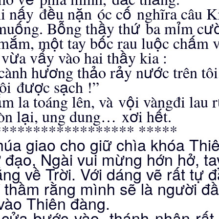
ấ
ề
ặ
ố
i n
y
đ
u n
n
ó
c c
ngh
ĩ
ra c
â
u K
ố
ỗ
ầ
ứ
ỉ
ư
 mu
ng. B
ng th
y th
ba m
m c
ắ
ộ
ố
ộ
ấ
 m
m, m
t tay b
c rau lu
c ch
m 
ừ
ẩ
ầ
 v
a v
y v
à
o hai th
y kia :
ươ
ả
ả
ướ
c
à
nh h
ng th
o r
y n
c tr
ê
n t
ô
i
ượ
ạ
ô
i
đ
c s
ch !
”
ắ
ộ
m la to
á
ng l
ê
n, v
à
v
i v
à
ng
đ
i lau r
ạ
ơ
ế
ò
n l
i, ung dung
…
x
i h
t.
****************** *****
úa giao cho giữ chìa khóa Thi
ử đạo, Ngài vui mừng hớn hở, ta
ng về Trời. Với dáng vẽ rất tự đ
ĩ thầm rằng mình sẽ là người đ
 vào Thiên đàng.
 cửa bước vào, thánh nhân rất 