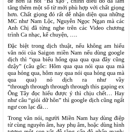
dễ hơn là nói “Ba xạo”, chính điều dó đã làm
tăng thêm một số từ mới phù hợp với chất giọng
hơn. Chất giọng đó rất dễ nhận diện qua những
MC như Nam Lộc, Nguyễn Ngọc Ngạn mà các
Anh Chị đã từng nghe trên các Video chương
trình Ca nhạc, kể chuyện, ….
Đặc biệt trong dịch thuật, nếu không am hiểu
văn nói của Saigon miền Nam nếu dùng google
dịch thì “qua biểu hổng qua qua qua đây cũng
dzậy” (câu gốc:
Hôm qua qua nói qua qua mà
qua hỏng qua, hôm nay qua nói qua hỏng qua mà
qua qua
) nó dịch ra như vầy
“
through
through
through
through
this
gaping
expre
Ông Tây đọc hiểu được ý thì chịu chết… Hay
như câu “giỏi dữ hôn” thì google dịch cũng ngất
ngư con lạc đà…
Trong văn nói, người Miền Nam hay dùng điệp
từ cùng nguyên âm, hay phụ âm, hoặc dùng hình
tượng một con vật đễ tăng cấp độ nhấn mạnh: