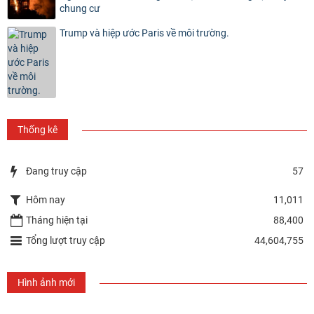
chung cư
Trump và hiệp ước Paris về môi trường.
Thống kê
Đang truy cập
57
Hôm nay
11,011
Tháng hiện tại
88,400
Tổng lượt truy cập
44,604,755
Hình ảnh mới