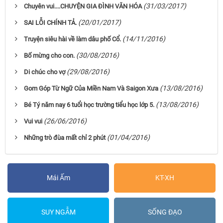
(31/03/2017)
Chuyên vui....CHUYỆN GIA ĐÌNH VĂN HÓA
(20/01/2017)
SAI LỖI CHÍNH TẢ.
(14/11/2016)
Truyện siêu hài về làm dâu phố Cổ.
(30/08/2016)
Bố mừng cho con.
(29/08/2016)
Di chúc cho vợ
(13/08/2016)
Gom Góp Từ Ngữ Của Miền Nam Và Saigon Xưa
(13/08/2016)
Bé Tý năm nay 6 tuổi học trường tiểu học lớp 5.
(26/06/2016)
Vui vui
(01/04/2016)
Những trò đùa mất chỉ 2 phút
Mái Ấm
KT-XH
SUY NGẪM
SỐNG ĐẠO