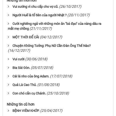
Những tin mới hơn
(26/10/2017)
Vui sướng vì chu cấp cho vợ cũ.
(20/11/2017)
Người Huế là tổ tiên của người Nhật ?
Cười nghiêng ngả với những món ăn "bá đạo" của nàng dâu ra
(21/11/2017)
mắt mẹ chồng
(04/12/2017)
MỘT THỜI ĐỂ CÃI
Chuyện Không Tưởng: Phụ Nữ Cần Đàn Ông Thế Nào?
(16/12/2017)
(30/06/2018)
Vui cười
(05/07/2018)
Bia Sài Gòn.
(17/07/2018)
Cái lá nho của ông Adam.
(01/08/2018)
Quả Là Cao Thủ.
(25/10/2018)
Con chó cắn cụ Chánh.
Những tin cũ hơn
(25/04/2017)
BỆNH VIÊM KHỚP.