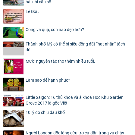
hài nhi xấu số
Lẽ Đời .
Công và quạ, con nào đẹp hơn?
Thành phố Mỹ có thể bị siêu động đất “hạt nhân” tách
đôi.
Mười nguyên tắc thọ thêm nhiều tuổi.
Làm sao để hạnh phúc?
Little Saigon: 16 thủ khoa và á khoa Học Khu Garden
Grove 2017 là gốc Việt
10 lý do chịu đau khổ
Người London dốc lòng cứu trợ cư dân trong vụ cháy