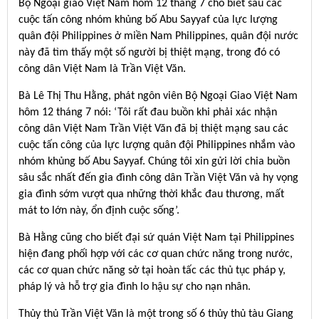
Bộ Ngoại giao Việt Nam hôm 12 tháng 7 cho biết sau các
cuộc tấn công nhóm khủng bố Abu Sayyaf của lực lượng
quân đội Philippines ở miền Nam Philippines, quân đội nước
này đã tìm thấy một số người bị thiệt mạng, trong đó có
công dân Việt Nam là Trần Việt Văn.
Bà Lê Thị Thu Hằng, phát ngôn viên Bộ Ngoại Giao Việt Nam
hôm 12 tháng 7 nói: ‘Tôi rất đau buồn khi phải xác nhận
công dân Việt Nam Trần Việt Văn đã bị thiệt mạng sau các
cuộc tấn công của lực lượng quân đội Philippines nhắm vào
nhóm khủng bố Abu Sayyaf. Chúng tôi xin gửi lời chia buồn
sâu sắc nhất đến gia đình công dân Trần Việt Văn và hy vọng
gia đình sớm vượt qua những thời khắc đau thương, mất
mát to lớn này, ổn định cuộc sống’.
Bà Hằng cũng cho biết đại sứ quán Việt Nam tại Philippines
hiện đang phối hợp với các cơ quan chức năng trong nước,
các cơ quan chức năng sở tại hoàn tấc các thủ tục pháp y,
pháp lý và hỗ trợ gia đình lo hậu sự cho nạn nhân.
Thủy thủ Trần Việt Văn là một trong số 6 thủy thủ tàu Giang