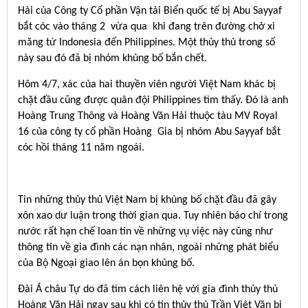
Hải của Công ty Cổ phần Vận tải Biển quốc tế bị Abu Sayyaf
bắt cóc vào tháng 2 vừa qua khi đang trên đường chở xi
măng từ Indonesia đến Philippines. Một thủy thủ trong số
này sau đó đã bị nhóm khủng bố bắn chết.
Hôm 4/7, xác của hai thuyền viên người Việt Nam khác bị
chặt đầu cũng được quân đội Philippines tìm thấy. Đó là anh
Hoàng Trung Thông và Hoàng Văn Hải thuộc tàu MV Royal
16 của công ty cổ phần Hoàng Gia bị nhóm Abu Sayyaf bắt
cóc hồi tháng 11 năm ngoái.
Tin những thủy thủ Việt Nam bị khủng bố chặt đầu đã gây
xôn xao dư luận trong thời gian qua. Tuy nhiên báo chí trong
nước rất hạn chế loan tin về những vụ việc này cũng như
thông tin về gia đình các nạn nhân, ngoài những phát biểu
của Bộ Ngoại giao lên án bọn khủng bố.
Đài Á châu Tự do đã tìm cách liên hệ với gia đình thủy thủ
Hoàng Văn Hải ngay sau khi có tin thủy thủ Trần Việt Văn bị