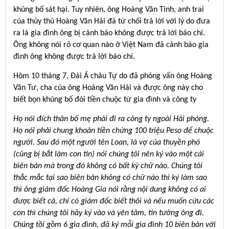
khủng bố sát hại. Tuy nhiên, ông Hoàng Văn Tỉnh, anh trai
của thủy thủ Hoàng Văn Hải đã từ chối trả lời với lý do đưa
ra là gia đình ông bị cảnh báo không được trả lời báo chí.
Ông không nói rõ cơ quan nào ở Việt Nam đã cảnh báo gia
đình ông không được trả lời báo chí.
Hôm 10 tháng 7, Đài Á châu Tự do đã phỏng vấn ông Hoàng
Văn Tư, cha của ông Hoàng Văn Hải và được ông này cho
biết bọn khủng bố đòi tiền chuộc từ gia đình và công ty
Họ nói đích thân bố mẹ phải đi ra công ty ngoài Hải phòng.
Họ nói phải chung khoản tiền chừng 100 triệu Peso để chuộc
người. Sau đó một người tên Loan, là vợ của thuyền phó
(cũng bị bắt làm con tin) nói chúng tôi nên ký vào một cái
biên bản mà trong đó không có bất kỳ chữ nào. Chúng tôi
thắc mắc tại sao biên bản không có chữ nào thì ký làm sao
thì ông giám đốc Hoàng Gia nói rằng nội dung không có ai
được biết cả, chỉ có giám đốc biết thôi và nếu muốn cứu các
con thì chúng tôi hãy ký vào và yên tâm, tin tưởng ông đi.
Chúng tồi gồm 6 gia đình, đã ký mỗi gia đình 10 biên bản với