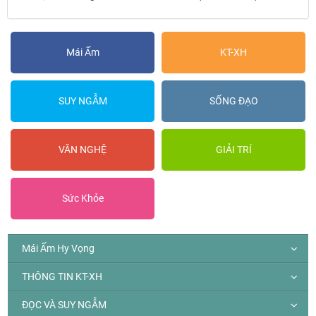
Mái Ấm
KT-XH
SUY NGẪM
SỐNG ĐẠO
VĂN NGHỆ
GIẢI TRÍ
Sức Khỏe
Mái Ấm Hy Vọng
THÔNG TIN KT-XH
ĐỌC VÀ SUY NGẪM