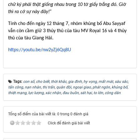
chữ ký phải thật giống nhau trong 10 tờ giấy trắng đó. Giờ
thì ra cớ sự này đây!”
Tính cho đến ngày 12 tháng 7, nhóm khủng bố Abu Sayyaf
vẫn còn cầm giữ 3 thủy thủ của tàu MV Royal 16 và 4 thủy
thủ của tàu Giang Hải.
https://youtu.be/nw2yZj6Qq8U
Tags:
con số
,
cho biết
,
thời khắc
,
gia đình
,
hy vọng
,
mất mát
,
sâu sắc
,
tấn công
,
nạn nhân
,
thị trấn
,
quân đội
,
ngoại giao
,
phát ngôn
,
khủng bố
,
thiệt mạng
,
lực lượng
,
xác nhận
,
đau buồn
,
sát hại
,
to lớn
,
công dân
Tổng số điểm của bài viết là: 0 trong 0 đánh giá
Click để đánh giá bài viết