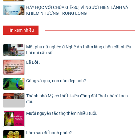
HÃY HỌC VỚI CHÚA GIÊ-SU, VÌ NGƯỜI HIỀN LÀNH VÀ
KHIÊM NHƯỜNG TRONG LÒNG
Tin xem nhiều
Một phụ nữ nghèo ở Nghệ An thầm lặng chôn cất nhiều
hài nhi xấu số
Lẽ Đời .
Công và quạ, con nào đẹp hơn?
Thành phố Mỹ có thể bị siêu động đất “hạt nhân” tách
đôi.
Mười nguyên tắc thọ thêm nhiều tuổi.
Làm sao để hạnh phúc?