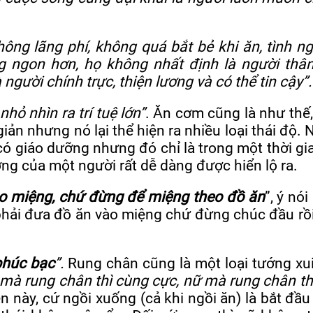
ông lãng phí, không quá bắt bẻ khi ăn, tình n
 ngon hơn, họ không nhất định là người thâ
người chính trực, thiện lương và có thể tin cậy”.
 nhỏ nhìn ra trí tuệ lớn”
. Ăn cơm cũng là như thế
iản nhưng nó lại thể hiện ra nhiều loại thái độ. 
có giáo dưỡng nhưng đó chỉ là trong một thời gia
ỡng của một người rất dễ dàng được hiển lộ ra.
eo miệng, chứ đừng để miệng theo đồ ăn
”, ý nói
 phải đưa đồ ăn vào miệng chứ đừng chúc đầu rồ
 phúc bạc
”.
Rung chân cũng là một loại tướng xui
mà rung chân thì cùng cực, nữ mà rung chân th
 này, cứ ngồi xuống (cả khi ngồi ăn) là bắt đầu