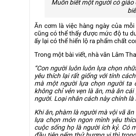
Muốn biết một người có giáo 
biế
Ăn cơm là việc hàng ngày của mỗi
cũng có thể thấy được mức độ tu d
ấy lại có thể hiển lộ ra phẩm chất c
Trong một bài viết, nhà văn Lâm Tha
“Con người luôn luôn lựa chọn nh
yêu thích lại rất giống với tính cá
mà một người lựa chọn người ta 
không chỉ vẻn vẹn là ăn, mà ăn cái
người. Loại nhân cách này chính là
Khi ăn, phàm là người mà vội vã ă
lựa chọn món ngon mình yêu thíc
cuộc sống họ là người ích kỷ. Có 
đầu tiên nếm thử hương vị thì tro