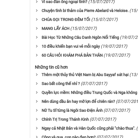
(15/07/2017)
Vì sao đàn ông ngoại tình?
(15
Chuyện tình bi thảm của Pierre Abelard và Heloise.
(15/07/2017)
CHÚA GỌI TRONG ĐÊM TỐI
(15/07/2017)
MANG LẤY ÁCH
(19/07/2
Bài Học Từ Những Câu Danh Ngôn Nổi Tiếng
(19/07/2017)
10 điều khiến bạn vui vẻ mỗi ngày
(19/07/2017)
60 CÂU HỎI KHÁM PHÁ BẢN THÂN
Những tin cũ hơn
(13
Thêm một thủy thủ Việt Nam bị Abu Sayyaf sát hại
(07/07/2017)
Sao bất công thế nhỉ ?
Quyền lực mềm: Những điều Trung Quốc và Nga không 
(07/07/201
Nên dùng dầu ăn hay mỡ lợn để chiên rán?
(07/07/2017)
Nữ Tu Sĩ từng là Ngôi Sao Điện Ảnh
(07/07/2017)
Chính Trị Trong Thánh Kinh
Ngay cả Nhật Bản và Hàn Quốc cũng phải "chào thua".
(07/07/2017)
Công và quạ, con nào đẹp hơn?