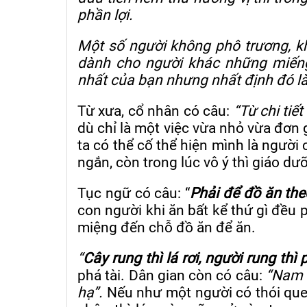
phần lợi.
Một số người không phô trương, kh
dành cho người khác những miếng
nhất của bạn nhưng nhất định đó là 
Từ xưa, cổ nhân có câu:
“Từ chi tiết
dù chỉ là một việc vừa nhỏ vừa đơn g
ta có thể cố thể hiện mình là người 
ngắn, còn trong lúc vô ý thì giáo dư
Tục ngữ có câu: “
Phải để đồ ăn th
con người khi ăn bất kể thứ gì đều
miệng đến chỗ đồ ăn để ăn.
“
Cây rung thì lá rơi, người rung thì
phá tài. Dân gian còn có câu:
“Nam 
hạ”.
Nếu như một người có thói quen