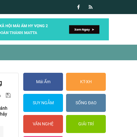
g
Mái Ấm
KT-XH
SUY NGẪM
SỐNG ĐẠO
 ánh
thảy
VĂN NGHỆ
GIẢI TRÍ