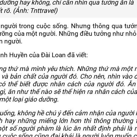
dưỡng hay không, chỉ cần nhìn qua tướng ăn là
t rõ. (Ảnh: Tnttravel)
 người trong cuộc sống. Nhưng thông qua tướ
ưỡng của một người. Những điều tưởng như nhỏ
on người.
nh Huyền của Đài Loan đã viết:
ững thứ mà mình yêu thích. Những thứ mà một 
ch và bản chất của người đó. Cho nên, nhìn vào 
có thể biết được nhân cách của người đó. Ă
 gì, ăn như thế nào sẽ thể hiện ra nhân cách củ
 một loại giáo dưỡng.
n uống, không hề chú ý đến cảm nhận của người 
h hay những miếng lớn hơn thì thông thường 
một số người phàm là lúc ăn nhất định phải là 
ng cuộc sống cũng đại khái là người luôn muốn 