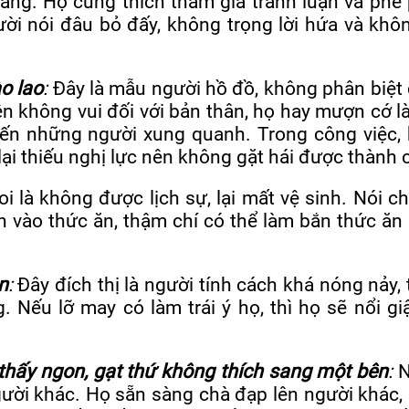
ràng. Họ cũng thích tham gia tranh luận và phê
ười nói đâu bỏ đấy, không trọng lời hứa và khô
o lao
:
Đây là mẫu người hồ đồ, không phân biệt
ện không vui đối với bản thân, họ hay mượn cớ l
ến những người xung quanh. Trong công việc, 
lại thiếu nghị lực nên không gặt hái được thành 
oi là không được lịch sự, lại mất vệ sinh. Nói c
n vào thức ăn, thậm chí có thể làm bắn thức ăn
n
:
Đây đích thị là người tính cách khá nóng nảy,
 Nếu lỡ may có làm trái ý họ, thì họ sẽ nổi giậ
thấy ngon, gạt thứ không thích sang một bên
:
N
người khác. Họ sẵn sàng chà đạp lên người khác,