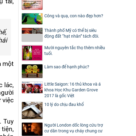
 tài,
Công và quạ, con nào đẹp hơn?
Thành phố Mỹ có thể bị siêu
hế,
động đất “hạt nhân” tách đôi.
hái
Mười nguyên tắc thọ thêm nhiều
tuổi.
 một
Làm sao để hạnh phúc?
 lác,
Little Saigon: 16 thủ khoa và á
khoa Học Khu Garden Grove
người
2017 là gốc Việt
 việc
10 lý do chịu đau khổ
. Tuy
Người London dốc lòng cứu trợ
tiện,
cư dân trong vụ cháy chung cư