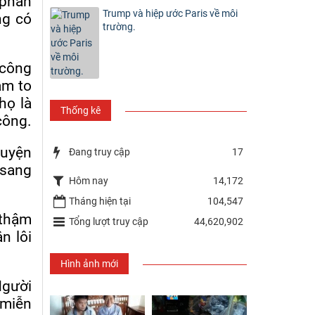
 phán
Trump và hiệp ước Paris về môi
ng có
trường.
 công
àm to
họ là
Thống kê
công.
huyện
Đang truy cập
17
 sang
Hôm nay
14,172
Tháng hiện tại
104,547
 thậm
Tổng lượt truy cập
44,620,902
n lôi
Hình ảnh mới
gười
 miễn