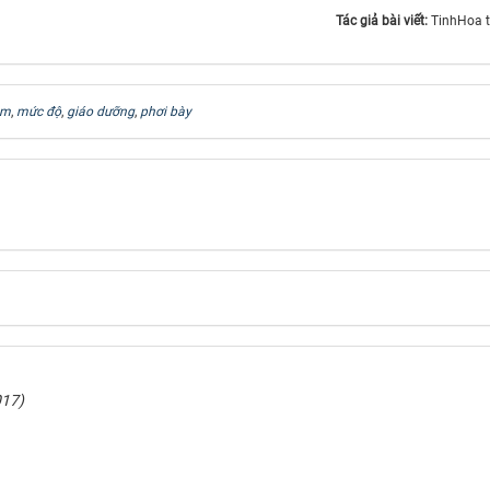
Tác giả bài viết:
TinhHoa 
âm
,
mức độ
,
giáo dưỡng
,
phơi bày
017)