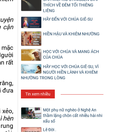
THÍCH VỀ ĐÊM TỐI THIÊNG
LIÊNG
guyện
HÃY ĐẾN VỚI CHÚA GIÊ-SU
n cận
HIỀN HẬU VÀ KHIÊM NHƯỜNG
, mặc
HỌC VỚI CHÚA VÀ MANG ÁCH
Người
CỦA CHÚA
n rất
HÃY HỌC VỚI CHÚA GIÊ-SU, VÌ
NGƯỜI HIỀN LÀNH VÀ KHIÊM
NHƯỜNG TRONG LÒNG
 rằng,
i đưa
Tin xem nhiều
 xẻo,
Một phụ nữ nghèo ở Nghệ An
thầm lặng chôn cất nhiều hài nhi
ì hèn
xấu số
 rung
Lẽ Đời .