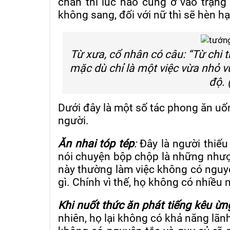
chân thì lúc nào cũng ở vào trạng 
không sang, đối với nữ thì sẽ hèn hạ,
Từ xưa, cổ nhân có câu: “Từ chi ti
mặc dù chỉ là một việc vừa nhỏ vừ
độ. 
Dưới đây là một số tác phong ăn uốn
người.
Ăn nhai tóp tép
:
Đây là người thiếu
nói chuyện bộp chộp là những nhượ
này thường làm việc không có nguyê
gì. Chính vì thế, họ không có nhiều
Khi nuốt thức ăn phát tiếng kêu ừn
nhiên, họ lại không có khả năng lãnh