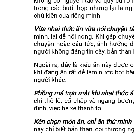
không có nguyên tắc và quy củ rõ 
trong các buổi họp nhưng lại là ng
chủ kiến của riêng mình.
Vừa nhai thức ăn vừa nói chuyện tà
minh, lại dễ nổi nóng. Khi gặp chuy
chuyện hoặc cáu tức, ảnh hưởng đ
người không đáng tin cậy, bản thân 
Ngoài ra, đây là kiểu ăn này được c
khi đang ăn rất dễ làm nước bọt bắ
người khác.
Phồng má trợn mắt khi nhai thức ă
chí thô lỗ, cố chấp và ngang bướng.
đình, việc bé xé thành to.
Kén chọn món ăn, chỉ ăn thứ mình 
này chỉ biết bản thân, coi thường 