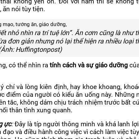
thái không yên ổn. Đối với nam thì sẽ không tụ
 ăn nói tùy tiện.
ết nhỏ nhìn ra trí tuệ lớn”. Ăn cơm cũng là như t
a đơn giản nhưng nó lại thể hiện ra nhiều loại t
(Ảnh: Huffingtonpost)
g, có thể nhìn ra
tính cách và sự giáo dưỡng
của
 ý chí và lòng kiên định, hay khoe khoang, khoác
c điểm của người có kiểu ăn uống này. Những 
n tắc, không dám chịu trách nhiệm trước bất cứ
 mối thân tình xung quanh.
g ực
:
Đây là típ người thông minh và khá lanh lợi
 đạo và điều hành công việc vì cách làm việc tùy 