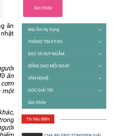
Sức Khỏe
ng ăn
Mái Ấm Hy Vọng
 nhặt
THÔNG TIN KT-XH
ĐỌC VÀ SUY NGẪM
SỐNG ĐẠO MỖI NGÀY
người
đồ ăn
VĂN NGHỆ
n cơm
a một
GÓC GIẢI TRÍ
Sức Khỏe
khác,
trong
Tin tiêu điểm
người
chiếm
CHA WILFRID STINISSEN GIẢI