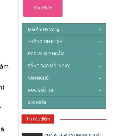
Sức Khỏe
Mái Ấm Hy Vọng
THÔNG TIN KT-XH
ĐỌC VÀ SUY NGẪM
làm
SỐNG ĐẠO MỖI NGÀY
VĂN NGHỆ
hì
GÓC GIẢI TRÍ
Sức Khỏe
y
Tin tiêu điểm
là
CHA WILFRID STINISSEN GIẢI