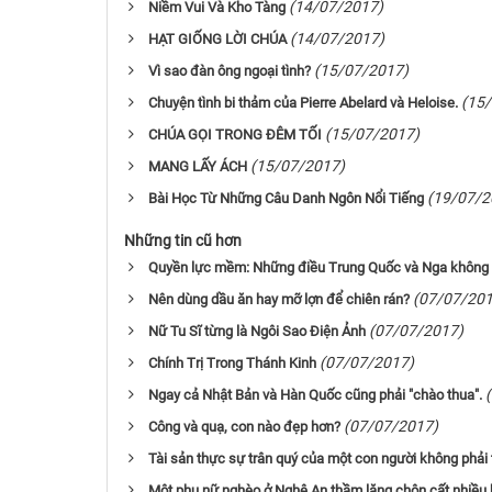
(14/07/2017)
Niềm Vui Và Kho Tàng
(14/07/2017)
HẠT GIỐNG LỜI CHÚA
(15/07/2017)
Vì sao đàn ông ngoại tình?
(15
Chuyện tình bi thảm của Pierre Abelard và Heloise.
(15/07/2017)
CHÚA GỌI TRONG ĐÊM TỐI
(15/07/2017)
MANG LẤY ÁCH
(19/07/2
Bài Học Từ Những Câu Danh Ngôn Nổi Tiếng
Những tin cũ hơn
Quyền lực mềm: Những điều Trung Quốc và Nga không 
(07/07/201
Nên dùng dầu ăn hay mỡ lợn để chiên rán?
(07/07/2017)
Nữ Tu Sĩ từng là Ngôi Sao Điện Ảnh
(07/07/2017)
Chính Trị Trong Thánh Kinh
Ngay cả Nhật Bản và Hàn Quốc cũng phải "chào thua".
(07/07/2017)
Công và quạ, con nào đẹp hơn?
Tài sản thực sự trân quý của một con người không phải 
Một phụ nữ nghèo ở Nghệ An thầm lặng chôn cất nhiều h