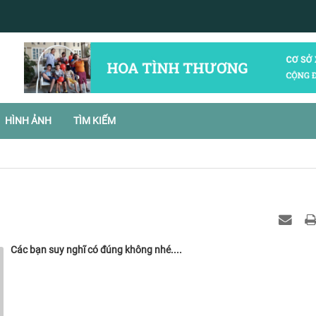
HÌNH ẢNH
TÌM KIẾM
Các bạn suy nghĩ có đúng không nhé....