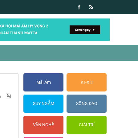
Mái Ấm
KT-XH
SUY NGẪM
SỐNG ĐẠO
VĂN NGHỆ
GIẢI TRÍ