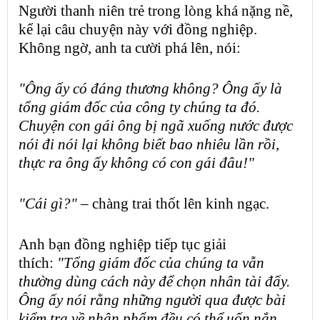
Người thanh niên trẻ trong lòng khá nặng nề,
kể lại câu chuyện này với đồng nghiệp.
Không ngờ, anh ta cười phá lên, nói:
"Ông ấy có đáng thương không? Ông ấy là
tổng giám đốc của công ty chúng ta đó.
Chuyện con gái ông bị ngã xuống nước được
nói đi nói lại không biết bao nhiêu lần rồi,
thực ra ông ấy không có con gái đâu!"
"Cái gì?" –
chàng trai thốt lên kinh ngạc.
Anh
bạn đồng nghiệp
tiếp tục giải
thích:
"Tổng giám đốc của chúng ta vẫn
thường dùng cách này để chọn nhân tài đấy.
Ông ấy nói rằng những người qua được bài
kiểm tra về
nhân phẩm
đều có thể uốn nắn