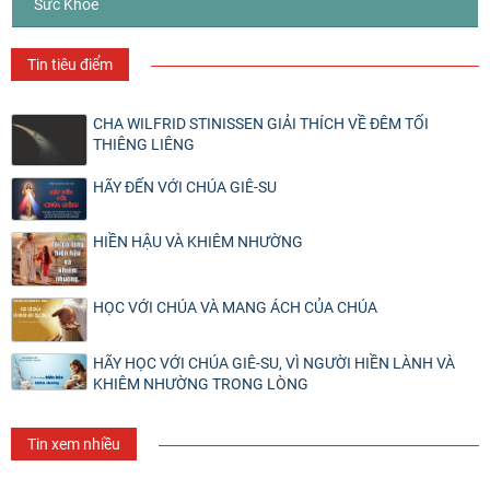
Sức Khỏe
Tin tiêu điểm
CHA WILFRID STINISSEN GIẢI THÍCH VỀ ĐÊM TỐI
THIÊNG LIÊNG
HÃY ĐẾN VỚI CHÚA GIÊ-SU
HIỀN HẬU VÀ KHIÊM NHƯỜNG
HỌC VỚI CHÚA VÀ MANG ÁCH CỦA CHÚA
HÃY HỌC VỚI CHÚA GIÊ-SU, VÌ NGƯỜI HIỀN LÀNH VÀ
KHIÊM NHƯỜNG TRONG LÒNG
Tin xem nhiều