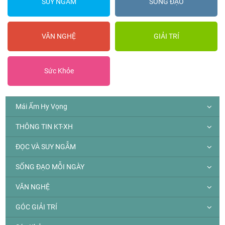
SUY NGẪM
SỐNG ĐẠO
VĂN NGHỆ
GIẢI TRÍ
Sức Khỏe
Mái Ấm Hy Vọng
THÔNG TIN KT-XH
ĐỌC VÀ SUY NGẪM
SỐNG ĐẠO MỖI NGÀY
VĂN NGHỆ
GÓC GIẢI TRÍ