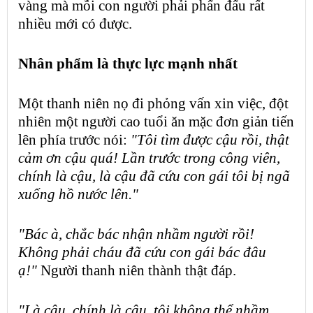
vàng
mà mỗi con người phải phấn đấu rất
nhiều mới có được.
Nhân phẩm
là
thực lực
mạnh nhất
Một thanh niên nọ đi
phỏng vấn xin việc
, đột
nhiên một
người cao tuổi
ăn mặc đơn giản tiến
lên phía trước nói:
"Tôi tìm được cậu rồi, thật
cảm ơn cậu quá! Lần trước trong công viên,
chính là cậu, là cậu đã cứu con gái tôi bị ngã
xuống hồ nước lên."
"Bác à, chắc bác nhận nhầm người rồi!
Không phải cháu đã cứu con gái bác đâu
ạ!"
Người thanh niên thành thật đáp.
"Là cậu, chính là cậu, tôi không thể nhầm