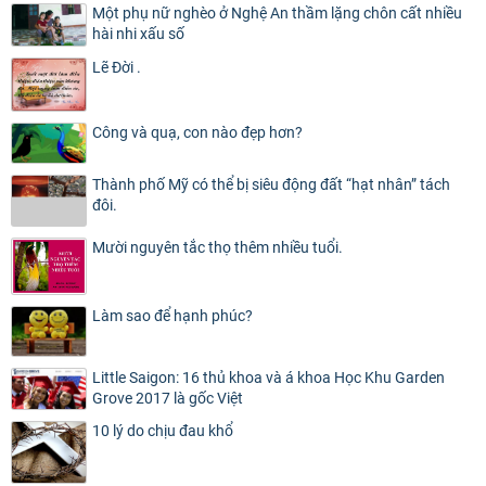
Một phụ nữ nghèo ở Nghệ An thầm lặng chôn cất nhiều
hài nhi xấu số
Lẽ Đời .
Công và quạ, con nào đẹp hơn?
Thành phố Mỹ có thể bị siêu động đất “hạt nhân” tách
đôi.
Mười nguyên tắc thọ thêm nhiều tuổi.
Làm sao để hạnh phúc?
Little Saigon: 16 thủ khoa và á khoa Học Khu Garden
Grove 2017 là gốc Việt
10 lý do chịu đau khổ