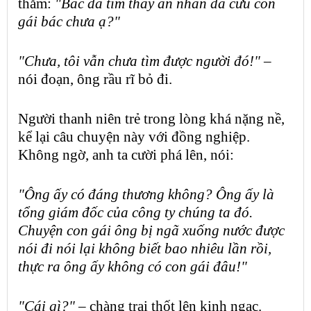
thăm:
"Bác đã tìm thấy ân nhân đã cứu con
gái bác chưa ạ?"
"Chưa, tôi vẫn chưa tìm được người đó!"
–
nói đoạn, ông rầu rĩ bỏ đi.
Người thanh niên trẻ trong lòng khá nặng nề,
kể lại câu chuyện này với đồng nghiệp.
Không ngờ, anh ta cười phá lên, nói:
"Ông ấy có đáng thương không? Ông ấy là
tổng giám đốc của công ty chúng ta đó.
Chuyện con gái ông bị ngã xuống nước được
nói đi nói lại không biết bao nhiêu lần rồi,
thực ra ông ấy không có con gái đâu!"
"Cái gì?" –
chàng trai thốt lên kinh ngạc.