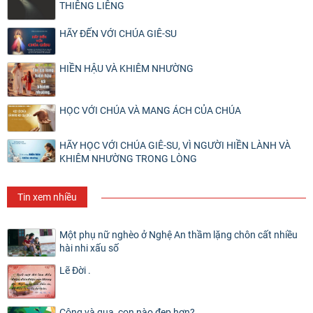
THIÊNG LIÊNG
HÃY ĐẾN VỚI CHÚA GIÊ-SU
HIỀN HẬU VÀ KHIÊM NHƯỜNG
HỌC VỚI CHÚA VÀ MANG ÁCH CỦA CHÚA
HÃY HỌC VỚI CHÚA GIÊ-SU, VÌ NGƯỜI HIỀN LÀNH VÀ
KHIÊM NHƯỜNG TRONG LÒNG
Tin xem nhiều
Một phụ nữ nghèo ở Nghệ An thầm lặng chôn cất nhiều
hài nhi xấu số
Lẽ Đời .
Công và quạ, con nào đẹp hơn?