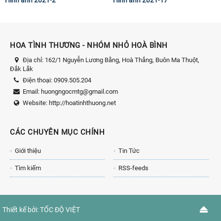
HOA TÌNH THƯƠNG - NHÓM NHỎ HOÀ BÌNH
Địa chỉ:
162/1 Nguyễn Lương Bằng, Hoà Thắng, Buôn Ma Thuột,
Đắk Lắk
Điện thoại:
0909.505.204
Email:
huongngocmtg@gmail.com
Website:
http://hoatinhthuong.net
CÁC CHUYÊN MỤC CHÍNH
Giới thiệu
Tin Tức
Tìm kiếm
RSS-feeds
Thiết kế bởi:
TỐC ĐỘ VIỆT