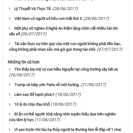
(28/06/2017)
Lý Thuyết Và Thực Tế.
(28/06/2017)
Việt Nam có người sở hữu con mắt thứ 3.
Một phụ nữ nghèo ở Nghệ An thầm lặng chôn cất nhiều hài nhi
(06/07/2017)
xấu số
Tài sản thực sự trân quý của một con người không phải tiền bạc,
(07/07/2017)
cũng không phải nhan sắc mà gói gọn trong hai chữ.
Những tin cũ hơn
Tìm thấy bia mộ vợ vua triều Nguyễn tại công trường xây bãi xe
(26/06/2017)
(21/06/2017)
Trump và hiệp ước Paris về môi trường.
(18/06/2017)
Làm sao để hạnh phúc?
(18/06/2017)
10 lý do chịu đau khổ
Bí ẩn cơ thể người: Khả năng nhìn xuyên thấu dựa trên nghiên
(11/06/2017)
cứu tâm lý học
Vì sao trước khi tàu hạ thủy người ta thường làm lễ đập vỡ 1 chai