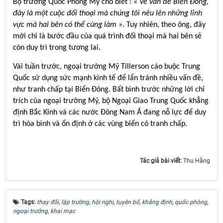
Bộ trưởng Quốc Phòng Mỹ cho biết :
« Về vấn đề Biển Đông,
đây là một cuộc đối thoại mà chúng tôi nêu lên những lĩnh
vực mà hai bên có thể cùng làm »
. Tuy nhiên, theo ông, đây
mới chỉ là bước đầu của quá trình đối thoại mà hai bên sẽ
còn duy trì trong tương lai.
Vài tuần trước, ngoại trưởng Mỹ Tillerson cáo buộc Trung
Quốc sử dụng sức mạnh kinh tế để lẩn tránh nhiều vấn đề,
như tranh chấp tại Biển Đông. Bất bình trước những lời chỉ
trích của ngoại trưởng Mỹ, bộ Ngoại Giao Trung Quốc khẳng
định Bắc Kinh và các nước Đông Nam Á đang nỗ lực để duy
trì hòa bình và ổn định ở các vùng biển có tranh chấp.
Tác giả bài viết:
Thu Hằng
Tags:
thay đổi
,
lập trường
,
hội nghị
,
tuyên bố
,
khẳng định
,
quốc phòng
,
ngoại trưởng
,
khai mạc