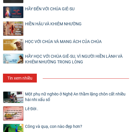
HÃY ĐẾN VỚI CHÚA GIÊ-SU
HIỀN HẬU VÀ KHIÊM NHƯỜNG
HỌC VỚI CHÚA VÀ MANG ÁCH CỦA CHÚA
HÃY HỌC VỚI CHÚA GIÊ-SU, VÌ NGƯỜI HIỀN LÀNH VÀ
KHIÊM NHƯỜNG TRONG LÒNG
Tin xem nhiều
Một phụ nữ nghèo ở Nghệ An thầm lặng chôn cất nhiều
hài nhi xấu số
Lẽ Đời .
Công và quạ, con nào đẹp hơn?