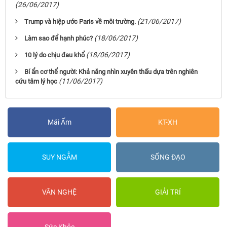
(26/06/2017)
(21/06/2017)
Trump và hiệp ước Paris về môi trường.
(18/06/2017)
Làm sao để hạnh phúc?
(18/06/2017)
10 lý do chịu đau khổ
Bí ẩn cơ thể người: Khả năng nhìn xuyên thấu dựa trên nghiên
(11/06/2017)
cứu tâm lý học
Mái Ấm
KT-XH
SUY NGẪM
SỐNG ĐẠO
VĂN NGHỆ
GIẢI TRÍ
Sức Khỏe