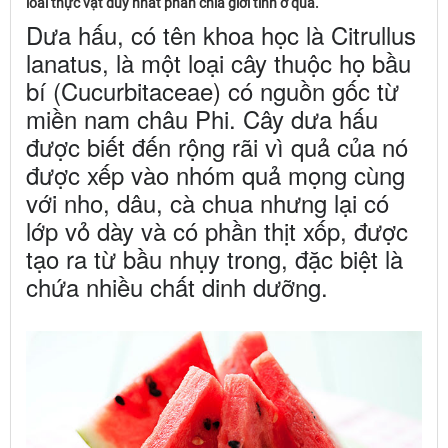
loài thực vật duy nhất phân chia giới tính ở quả.
Dưa hấu, có tên khoa học là Citrullus
lanatus, là một loại cây thuộc họ bầu
bí (Cucurbitaceae) có nguồn gốc từ
miền nam châu Phi. Cây dưa hấu
được biết đến rộng rãi vì quả của nó
được xếp vào nhóm quả mọng cùng
với nho, dâu, cà chua nhưng lại có
lớp vỏ dày và có phần thịt xốp, được
tạo ra từ bầu nhụy trong, đặc biệt là
chứa nhiều chất dinh dưỡng.