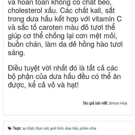
và hoàn toàn không có chất béo,
cholesterol xấu. Các chất kali, sắt
trong dưa hấu kết hợp với vitamin C
và sắc tố caroten màu đỏ tươi thể
giúp cơ thể chống lại cơn mệt mỏi,
buồn chán, làm da dẻ hồng hào tươi
sáng.
Điều tuyệt vời nhất đó là tất cả các
bộ phận của dưa hấu đều có thể ăn
được, kể cả vỏ và hạt!
Tác giả bài viết:
Simon Hòa
Tags:
sự thật
,
thực vật
,
giới tính
,
dưa hấu
,
phân chia