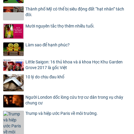
Thành phố Mỹ có thể bị siêu động đất “hạt nhân” tách
đôi.
Mười nguyên tắc thọ thêm nhiều tuổi.
Làm sao để hạnh phúc?
Little Saigon: 16 thủ khoa và á khoa Học Khu Garden
Grove 2017 là gốc Việt
10 lý do chịu đau khổ
Người London dốc lòng cứu trợ cư dân trong vụ cháy
chung cư
Trump và hiệp ước Paris về môi trường.