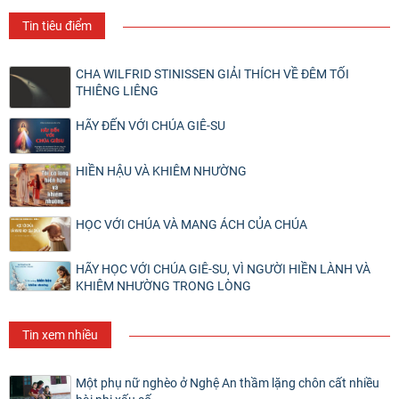
Tin tiêu điểm
CHA WILFRID STINISSEN GIẢI THÍCH VỀ ĐÊM TỐI
THIÊNG LIÊNG
HÃY ĐẾN VỚI CHÚA GIÊ-SU
HIỀN HẬU VÀ KHIÊM NHƯỜNG
HỌC VỚI CHÚA VÀ MANG ÁCH CỦA CHÚA
HÃY HỌC VỚI CHÚA GIÊ-SU, VÌ NGƯỜI HIỀN LÀNH VÀ
KHIÊM NHƯỜNG TRONG LÒNG
Tin xem nhiều
Một phụ nữ nghèo ở Nghệ An thầm lặng chôn cất nhiều