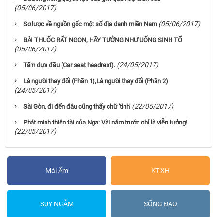
(05/06/2017)
(05/06/2017)
Sơ lược về nguồn gốc một số địa danh miền Nam
BÀI THUỐC RẤT NGON, HÃY TƯỞNG NHƯ UỐNG SINH TỐ
(05/06/2017)
(24/05/2017)
Tấm dựa đầu (Car seat headrest).
Là người thay đổi (Phần 1),Là người thay đổi (Phần 2)
(24/05/2017)
(22/05/2017)
Sài Gòn, đi đến đâu cũng thấy chữ 'tình'
Phát minh thiên tài của Nga: Vài năm trước chỉ là viễn tưởng!
(22/05/2017)
Mái Ấm
KT-XH
SUY NGẪM
SỐNG ĐẠO