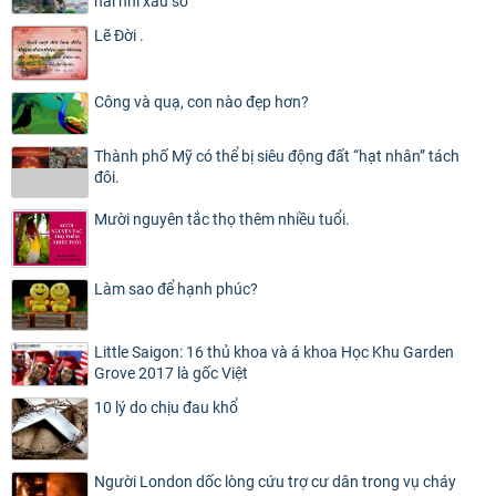
hài nhi xấu số
Lẽ Đời .
Công và quạ, con nào đẹp hơn?
Thành phố Mỹ có thể bị siêu động đất “hạt nhân” tách
đôi.
Mười nguyên tắc thọ thêm nhiều tuổi.
Làm sao để hạnh phúc?
Little Saigon: 16 thủ khoa và á khoa Học Khu Garden
Grove 2017 là gốc Việt
10 lý do chịu đau khổ
Người London dốc lòng cứu trợ cư dân trong vụ cháy