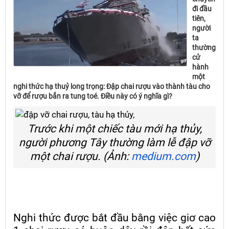
đi đầu
tiên,
người
ta
thường
cử
hành
một
nghi thức hạ thuỷ long trọng: Đập chai rượu vào thành tàu cho
vỡ để rượu bắn ra tung toé. Điều này có ý nghĩa gì?
Trước khi một chiếc tàu mới hạ thủy,
người phương Tây thường làm lễ đập vỡ
một chai rượu. (Ảnh:
medium.com
)
Nghi thức được bắt đầu bằng việc giơ cao