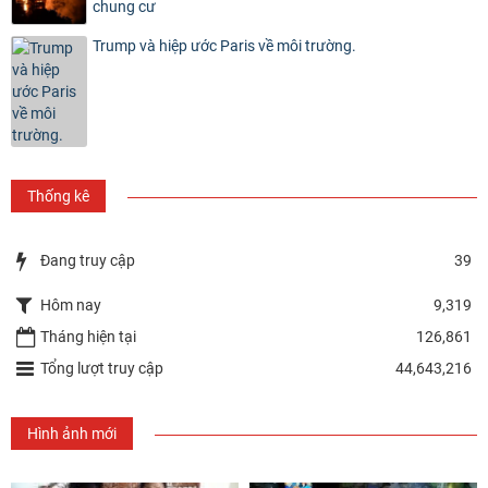
chung cư
Trump và hiệp ước Paris về môi trường.
Thống kê
Đang truy cập
39
Hôm nay
9,319
Tháng hiện tại
126,861
Tổng lượt truy cập
44,643,216
Hình ảnh mới